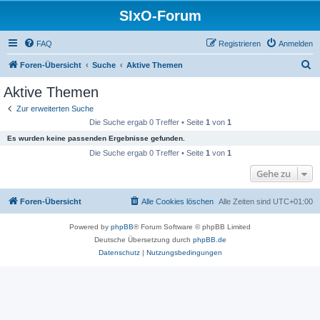
SIxO-Forum
FAQ
Registrieren
Anmelden
S
Foren-Übersicht
Suche
Aktive Themen
u
Aktive Themen
c
Zur erweiterten Suche
h
Die Suche ergab 0 Treffer • Seite
1
von
1
e
Es wurden keine passenden Ergebnisse gefunden.
Die Suche ergab 0 Treffer • Seite
1
von
1
Gehe zu
Foren-Übersicht
Alle Cookies löschen
Alle Zeiten sind
UTC+01:00
Powered by
phpBB
® Forum Software © phpBB Limited
Deutsche Übersetzung durch
phpBB.de
Datenschutz
|
Nutzungsbedingungen