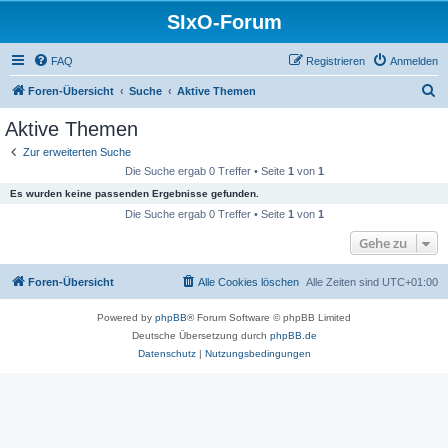
SIxO-Forum
FAQ
Registrieren
Anmelden
S
Foren-Übersicht
Suche
Aktive Themen
u
Aktive Themen
c
Zur erweiterten Suche
h
Die Suche ergab 0 Treffer • Seite
1
von
1
e
Es wurden keine passenden Ergebnisse gefunden.
Die Suche ergab 0 Treffer • Seite
1
von
1
Gehe zu
Foren-Übersicht
Alle Cookies löschen
Alle Zeiten sind
UTC+01:00
Powered by
phpBB
® Forum Software © phpBB Limited
Deutsche Übersetzung durch
phpBB.de
Datenschutz
|
Nutzungsbedingungen