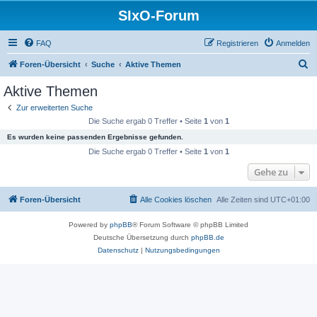
SIxO-Forum
FAQ
Registrieren
Anmelden
S
Foren-Übersicht
Suche
Aktive Themen
u
Aktive Themen
c
Zur erweiterten Suche
h
Die Suche ergab 0 Treffer • Seite
1
von
1
e
Es wurden keine passenden Ergebnisse gefunden.
Die Suche ergab 0 Treffer • Seite
1
von
1
Gehe zu
Foren-Übersicht
Alle Cookies löschen
Alle Zeiten sind
UTC+01:00
Powered by
phpBB
® Forum Software © phpBB Limited
Deutsche Übersetzung durch
phpBB.de
Datenschutz
|
Nutzungsbedingungen