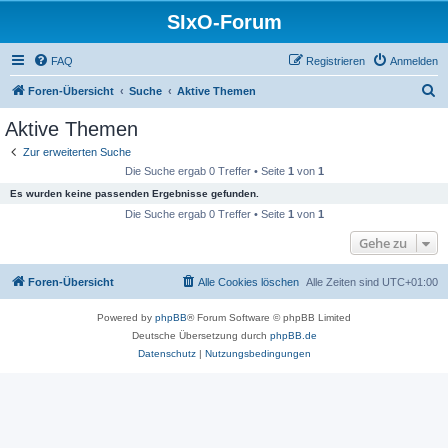
SIxO-Forum
FAQ
Registrieren
Anmelden
S
Foren-Übersicht
Suche
Aktive Themen
u
Aktive Themen
c
Zur erweiterten Suche
h
Die Suche ergab 0 Treffer • Seite
1
von
1
e
Es wurden keine passenden Ergebnisse gefunden.
Die Suche ergab 0 Treffer • Seite
1
von
1
Gehe zu
Foren-Übersicht
Alle Cookies löschen
Alle Zeiten sind
UTC+01:00
Powered by
phpBB
® Forum Software © phpBB Limited
Deutsche Übersetzung durch
phpBB.de
Datenschutz
|
Nutzungsbedingungen