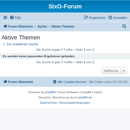
SIxO-Forum
FAQ
Registrieren
Anmelden
S
Foren-Übersicht
Suche
Aktive Themen
u
Aktive Themen
c
Zur erweiterten Suche
h
Die Suche ergab 0 Treffer • Seite
1
von
1
e
Es wurden keine passenden Ergebnisse gefunden.
Die Suche ergab 0 Treffer • Seite
1
von
1
Gehe zu
Foren-Übersicht
Alle Cookies löschen
Alle Zeiten sind
UTC+01:00
Powered by
phpBB
® Forum Software © phpBB Limited
Deutsche Übersetzung durch
phpBB.de
Datenschutz
|
Nutzungsbedingungen