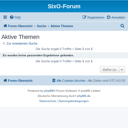
SIxO-Forum
FAQ
Registrieren
Anmelden
S
Foren-Übersicht
Suche
Aktive Themen
u
Aktive Themen
c
Zur erweiterten Suche
h
Die Suche ergab 0 Treffer • Seite
1
von
1
e
Es wurden keine passenden Ergebnisse gefunden.
Die Suche ergab 0 Treffer • Seite
1
von
1
Gehe zu
Foren-Übersicht
Alle Cookies löschen
Alle Zeiten sind
UTC+01:00
Powered by
phpBB
® Forum Software © phpBB Limited
Deutsche Übersetzung durch
phpBB.de
Datenschutz
|
Nutzungsbedingungen