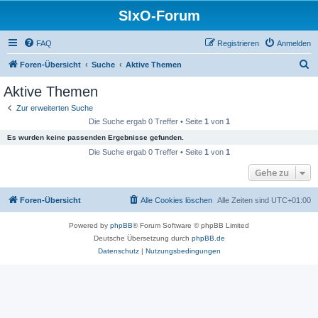
SIxO-Forum
FAQ
Registrieren
Anmelden
S
Foren-Übersicht
Suche
Aktive Themen
u
Aktive Themen
c
Zur erweiterten Suche
h
Die Suche ergab 0 Treffer • Seite
1
von
1
e
Es wurden keine passenden Ergebnisse gefunden.
Die Suche ergab 0 Treffer • Seite
1
von
1
Gehe zu
Foren-Übersicht
Alle Cookies löschen
Alle Zeiten sind
UTC+01:00
Powered by
phpBB
® Forum Software © phpBB Limited
Deutsche Übersetzung durch
phpBB.de
Datenschutz
|
Nutzungsbedingungen