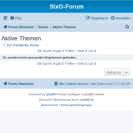
SIxO-Forum
FAQ
Registrieren
Anmelden
S
Foren-Übersicht
Suche
Aktive Themen
u
Aktive Themen
c
Zur erweiterten Suche
h
Die Suche ergab 0 Treffer • Seite
1
von
1
e
Es wurden keine passenden Ergebnisse gefunden.
Die Suche ergab 0 Treffer • Seite
1
von
1
Gehe zu
Foren-Übersicht
Alle Cookies löschen
Alle Zeiten sind
UTC+01:00
Powered by
phpBB
® Forum Software © phpBB Limited
Deutsche Übersetzung durch
phpBB.de
Datenschutz
|
Nutzungsbedingungen