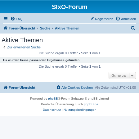
SIxO-Forum
FAQ
Registrieren
Anmelden
S
Foren-Übersicht
Suche
Aktive Themen
u
Aktive Themen
c
Zur erweiterten Suche
h
Die Suche ergab 0 Treffer • Seite
1
von
1
e
Es wurden keine passenden Ergebnisse gefunden.
Die Suche ergab 0 Treffer • Seite
1
von
1
Gehe zu
Foren-Übersicht
Alle Cookies löschen
Alle Zeiten sind
UTC+01:00
Powered by
phpBB
® Forum Software © phpBB Limited
Deutsche Übersetzung durch
phpBB.de
Datenschutz
|
Nutzungsbedingungen