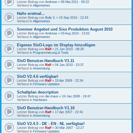
Letzter Beitrag von
Andreas
«
09 Mai 2011 - 09:22
Verfasst in
Allgemeines
Hallo erstmal...
Letzter Beitrag von
Bully II.
«
15 Sep 2010 - 12:43
Verfasst in
Allgemeines
Sommer Angebot und Sixo Produktion August 2010
Letzter Beitrag von
Andreas
«
03 Aug 2010 - 13:02
Verfasst in
Allgemeines
Eigenes SIxO-Logo im Display hinzufügen
Letzter Beitrag von
Ralf
«
21 Jan 2010 - 08:28
Verfasst in
Programmierung & Tools
SIxO Benutzer-Handbuch V1.11
Letzter Beitrag von
Ralf
«
04 Jan 2010 - 23:37
Verfasst in
Anwendung
SIxO V2.4.6 verfügbar!
Letzter Beitrag von
Ralf
«
15 Apr 2009 - 22:34
Verfasst in
Firmware Updates
Schaltplan description
Letzter Beitrag von
die-maus
«
24 Jan 2008 - 19:47
Verfasst in
Hardware
SIxO Benutzer-Handbuch V1.10
Letzter Beitrag von
Ralf
«
17 Apr 2007 - 22:41
Verfasst in
Anwendung
SIxO V2.4.5 - DE - EN - NL verfügbar!
Letzter Beitrag von
Ralf
«
30 Mär 2007 - 12:27
Verfasst in
Firmware Updates