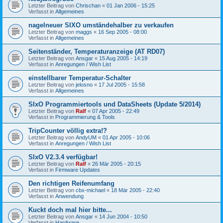
Letzter Beitrag von
Chrischan
«
01 Jan 2006 - 15:25
Verfasst in
Allgemeines
nagelneuer SIXO umständehalber zu verkaufen
Letzter Beitrag von
maggs
«
16 Sep 2005 - 08:00
Verfasst in
Allgemeines
Seitenständer, Temperaturanzeige (AT RD07)
Letzter Beitrag von
Ansgar
«
15 Aug 2005 - 14:19
Verfasst in
Anregungen / Wish List
einstellbarer Temperatur-Schalter
Letzter Beitrag von
jelosno
«
17 Jul 2005 - 15:58
Verfasst in
Allgemeines
SIxO Programmiertools und DataSheets (Update 5/2014)
Letzter Beitrag von
Ralf
«
07 Apr 2005 - 22:49
Verfasst in
Programmierung & Tools
TripCounter völlig extra!?
Letzter Beitrag von
AndyUM
«
01 Apr 2005 - 10:06
Verfasst in
Anregungen / Wish List
SIxO V2.3.4 verfügbar!
Letzter Beitrag von
Ralf
«
26 Mär 2005 - 20:15
Verfasst in
Firmware Updates
Den richtigen Reifenumfang
Letzter Beitrag von
cbx-michael
«
18 Mär 2005 - 22:40
Verfasst in
Anwendung
Kuckt doch mal hier bitte...
Letzter Beitrag von
Ansgar
«
14 Jun 2004 - 10:50
Verfasst in
Hardware