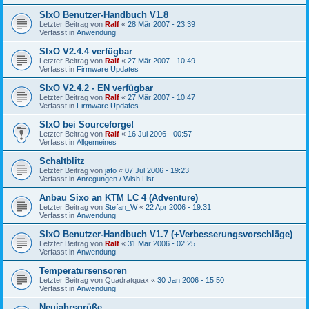
SIxO Benutzer-Handbuch V1.8
Letzter Beitrag von
Ralf
«
28 Mär 2007 - 23:39
Verfasst in
Anwendung
SIxO V2.4.4 verfügbar
Letzter Beitrag von
Ralf
«
27 Mär 2007 - 10:49
Verfasst in
Firmware Updates
SIxO V2.4.2 - EN verfügbar
Letzter Beitrag von
Ralf
«
27 Mär 2007 - 10:47
Verfasst in
Firmware Updates
SIxO bei Sourceforge!
Letzter Beitrag von
Ralf
«
16 Jul 2006 - 00:57
Verfasst in
Allgemeines
Schaltblitz
Letzter Beitrag von
jafo
«
07 Jul 2006 - 19:23
Verfasst in
Anregungen / Wish List
Anbau Sixo an KTM LC 4 (Adventure)
Letzter Beitrag von
Stefan_W
«
22 Apr 2006 - 19:31
Verfasst in
Anwendung
SIxO Benutzer-Handbuch V1.7 (+Verbesserungsvorschläge)
Letzter Beitrag von
Ralf
«
31 Mär 2006 - 02:25
Verfasst in
Anwendung
Temperatursensoren
Letzter Beitrag von
Quadratquax
«
30 Jan 2006 - 15:50
Verfasst in
Anwendung
Neujahrsgrüße