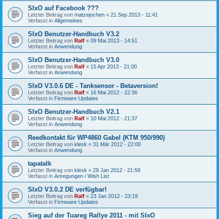
SIxO auf Facebook ???
Letzter Beitrag von
matzejochen
«
21 Sep 2013 - 11:41
Verfasst in
Allgemeines
SIxO Benutzer-Handbuch V3.2
Letzter Beitrag von
Ralf
«
09 Mai 2013 - 14:51
Verfasst in
Anwendung
SIxO Benutzer-Handbuch V3.0
Letzter Beitrag von
Ralf
«
15 Apr 2013 - 21:00
Verfasst in
Anwendung
SIxO V3.0.6 DE - Tanksensor - Betaversion!
Letzter Beitrag von
Ralf
«
16 Mai 2012 - 22:36
Verfasst in
Firmware Updates
SIxO Benutzer-Handbuch V2.1
Letzter Beitrag von
Ralf
«
10 Mai 2012 - 21:37
Verfasst in
Anwendung
Reedkontakt für WP4860 Gabel (KTM 950/990)
Letzter Beitrag von
klesk
«
31 Mär 2012 - 22:00
Verfasst in
Anwendung
tapatalk
Letzter Beitrag von
klesk
«
29 Jan 2012 - 21:59
Verfasst in
Anregungen / Wish List
SIxO V3.0.2 DE verfügbar!
Letzter Beitrag von
Ralf
«
23 Jan 2012 - 23:19
Verfasst in
Firmware Updates
Sieg auf der Tuareg Rallye 2011 - mit SIxO