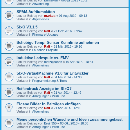
Letzter Beitrag von
BunteKuh
«
06 Apr 2021 - 13:27
Verfasst in
Anwendung
SPAM-Aufräumaktion
Letzter Beitrag von
markus
«
01 Aug 2019 - 09:13
Verfasst in
Allgemeines
SIxO V3.1.5
Letzter Beitrag von
Ralf
«
27 Dez 2016 - 09:47
Verfasst in
Firmware Updates
Beliebige Temp.-Sensor-Kennlinie aufnehmen
Letzter Beitrag von
Ralf
«
31 Mär 2016 - 19:10
Verfasst in
Laufende Projekte
Induktive Ladespule vs. EMV
Letzter Beitrag von
matzejochen
«
10 Apr 2015 - 10:31
Verfasst in
Allgemeines
SIxO-VirtualMachine V1.0 für Entwickler
Letzter Beitrag von
Ralf
«
04 Mai 2014 - 14:30
Verfasst in
Programmierung & Tools
Reifendruck-Anzeige im SIxO?
Letzter Beitrag von
Ralf
«
21 Apr 2014 - 12:49
Verfasst in
Anregungen / Wish List
Eigene Bilder in Beiträgen einfügen
Letzter Beitrag von
Ralf
«
21 Apr 2014 - 12:15
Verfasst in
Allgemeines
Meine persönlichen Wünsche und Ideen zusammengefasst
Letzter Beitrag von
Bruin350
«
03 Okt 2013 - 18:05
Verfasst in
Anregungen / Wish List