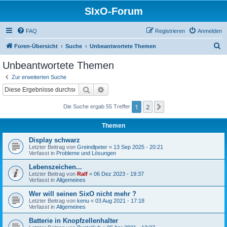
SIxO-Forum
FAQ
Registrieren
Anmelden
S
Foren-Übersicht
Suche
Unbeantwortete Themen
u
Unbeantwortete Themen
c
Zur erweiterten Suche
h
Suche
Erweiterte Suche
e
1
2
Nächste
Die Suche ergab 55 Treffer
Themen
Display schwarz
Letzter Beitrag von
Greindlpeter
«
13 Sep 2025 - 20:21
Verfasst in
Probleme und Lösungen
Lebenszeichen...
Letzter Beitrag von
Ralf
«
06 Dez 2023 - 19:37
Verfasst in
Allgemeines
Wer will seinen SixO nicht mehr ?
Letzter Beitrag von
kenu
«
03 Aug 2021 - 17:18
Verfasst in
Allgemeines
Batterie in Knopfzellenhalter