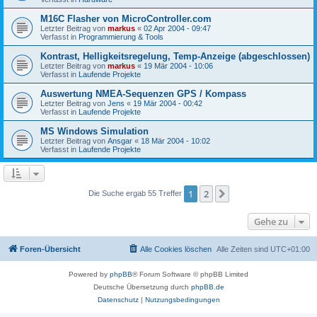
M16C Flasher von MicroController.com
Letzter Beitrag von
markus
«
02 Apr 2004 - 09:47
Verfasst in
Programmierung & Tools
Kontrast, Helligkeitsregelung, Temp-Anzeige (abgeschlossen)
Letzter Beitrag von
markus
«
19 Mär 2004 - 10:06
Verfasst in
Laufende Projekte
Auswertung NMEA-Sequenzen GPS / Kompass
Letzter Beitrag von
Jens
«
19 Mär 2004 - 00:42
Verfasst in
Laufende Projekte
MS Windows Simulation
Letzter Beitrag von
Ansgar
«
18 Mär 2004 - 10:02
Verfasst in
Laufende Projekte
1
2
Nächste
Die Suche ergab 55 Treffer
Gehe zu
Foren-Übersicht
Alle Cookies löschen
Alle Zeiten sind
UTC+01:00
Powered by
phpBB
® Forum Software © phpBB Limited
Deutsche Übersetzung durch
phpBB.de
Datenschutz
|
Nutzungsbedingungen