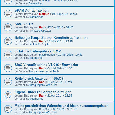
Letzter Beitrag von
BunteKuh
«
06 Apr 2021 - 13:27
Verfasst in
Anwendung
SPAM-Aufräumaktion
Letzter Beitrag von
markus
«
01 Aug 2019 - 09:13
Verfasst in
Allgemeines
SIxO V3.1.5
Letzter Beitrag von
Ralf
«
27 Dez 2016 - 09:47
Verfasst in
Firmware Updates
Beliebige Temp.-Sensor-Kennlinie aufnehmen
Letzter Beitrag von
Ralf
«
31 Mär 2016 - 19:10
Verfasst in
Laufende Projekte
Induktive Ladespule vs. EMV
Letzter Beitrag von
matzejochen
«
10 Apr 2015 - 10:31
Verfasst in
Allgemeines
SIxO-VirtualMachine V1.0 für Entwickler
Letzter Beitrag von
Ralf
«
04 Mai 2014 - 14:30
Verfasst in
Programmierung & Tools
Reifendruck-Anzeige im SIxO?
Letzter Beitrag von
Ralf
«
21 Apr 2014 - 12:49
Verfasst in
Anregungen / Wish List
Eigene Bilder in Beiträgen einfügen
Letzter Beitrag von
Ralf
«
21 Apr 2014 - 12:15
Verfasst in
Allgemeines
Meine persönlichen Wünsche und Ideen zusammengefasst
Letzter Beitrag von
Bruin350
«
03 Okt 2013 - 18:05
Verfasst in
Anregungen / Wish List