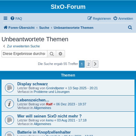
SIxO-Forum
FAQ
Registrieren
Anmelden
S
Foren-Übersicht
Suche
Unbeantwortete Themen
u
Unbeantwortete Themen
c
Zur erweiterten Suche
h
Suche
Erweiterte Suche
e
1
2
Nächste
Die Suche ergab 55 Treffer
Themen
Display schwarz
Letzter Beitrag von
Greindlpeter
«
13 Sep 2025 - 20:21
Verfasst in
Probleme und Lösungen
Lebenszeichen...
Letzter Beitrag von
Ralf
«
06 Dez 2023 - 19:37
Verfasst in
Allgemeines
Wer will seinen SixO nicht mehr ?
Letzter Beitrag von
kenu
«
03 Aug 2021 - 17:18
Verfasst in
Allgemeines
Batterie in Knopfzellenhalter