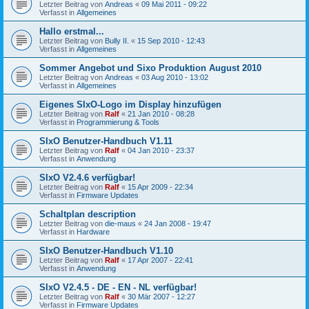
Letzter Beitrag von
Andreas
«
09 Mai 2011 - 09:22
Verfasst in
Allgemeines
Hallo erstmal...
Letzter Beitrag von
Bully II.
«
15 Sep 2010 - 12:43
Verfasst in
Allgemeines
Sommer Angebot und Sixo Produktion August 2010
Letzter Beitrag von
Andreas
«
03 Aug 2010 - 13:02
Verfasst in
Allgemeines
Eigenes SIxO-Logo im Display hinzufügen
Letzter Beitrag von
Ralf
«
21 Jan 2010 - 08:28
Verfasst in
Programmierung & Tools
SIxO Benutzer-Handbuch V1.11
Letzter Beitrag von
Ralf
«
04 Jan 2010 - 23:37
Verfasst in
Anwendung
SIxO V2.4.6 verfügbar!
Letzter Beitrag von
Ralf
«
15 Apr 2009 - 22:34
Verfasst in
Firmware Updates
Schaltplan description
Letzter Beitrag von
die-maus
«
24 Jan 2008 - 19:47
Verfasst in
Hardware
SIxO Benutzer-Handbuch V1.10
Letzter Beitrag von
Ralf
«
17 Apr 2007 - 22:41
Verfasst in
Anwendung
SIxO V2.4.5 - DE - EN - NL verfügbar!
Letzter Beitrag von
Ralf
«
30 Mär 2007 - 12:27
Verfasst in
Firmware Updates