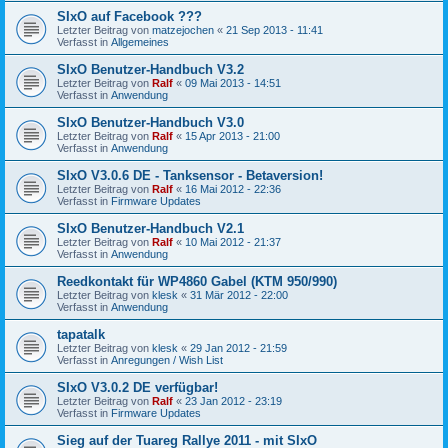
SIxO auf Facebook ???
Letzter Beitrag von
matzejochen
«
21 Sep 2013 - 11:41
Verfasst in
Allgemeines
SIxO Benutzer-Handbuch V3.2
Letzter Beitrag von
Ralf
«
09 Mai 2013 - 14:51
Verfasst in
Anwendung
SIxO Benutzer-Handbuch V3.0
Letzter Beitrag von
Ralf
«
15 Apr 2013 - 21:00
Verfasst in
Anwendung
SIxO V3.0.6 DE - Tanksensor - Betaversion!
Letzter Beitrag von
Ralf
«
16 Mai 2012 - 22:36
Verfasst in
Firmware Updates
SIxO Benutzer-Handbuch V2.1
Letzter Beitrag von
Ralf
«
10 Mai 2012 - 21:37
Verfasst in
Anwendung
Reedkontakt für WP4860 Gabel (KTM 950/990)
Letzter Beitrag von
klesk
«
31 Mär 2012 - 22:00
Verfasst in
Anwendung
tapatalk
Letzter Beitrag von
klesk
«
29 Jan 2012 - 21:59
Verfasst in
Anregungen / Wish List
SIxO V3.0.2 DE verfügbar!
Letzter Beitrag von
Ralf
«
23 Jan 2012 - 23:19
Verfasst in
Firmware Updates
Sieg auf der Tuareg Rallye 2011 - mit SIxO