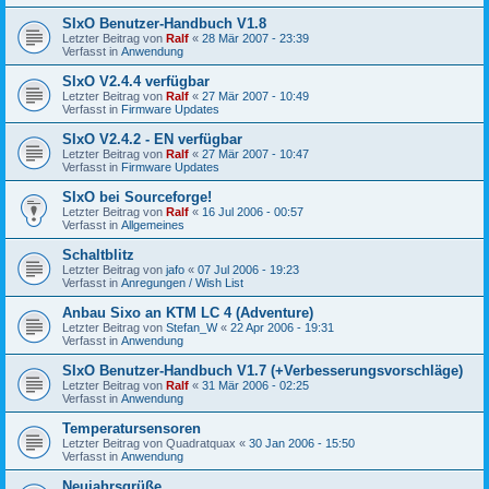
SIxO Benutzer-Handbuch V1.8
Letzter Beitrag von
Ralf
«
28 Mär 2007 - 23:39
Verfasst in
Anwendung
SIxO V2.4.4 verfügbar
Letzter Beitrag von
Ralf
«
27 Mär 2007 - 10:49
Verfasst in
Firmware Updates
SIxO V2.4.2 - EN verfügbar
Letzter Beitrag von
Ralf
«
27 Mär 2007 - 10:47
Verfasst in
Firmware Updates
SIxO bei Sourceforge!
Letzter Beitrag von
Ralf
«
16 Jul 2006 - 00:57
Verfasst in
Allgemeines
Schaltblitz
Letzter Beitrag von
jafo
«
07 Jul 2006 - 19:23
Verfasst in
Anregungen / Wish List
Anbau Sixo an KTM LC 4 (Adventure)
Letzter Beitrag von
Stefan_W
«
22 Apr 2006 - 19:31
Verfasst in
Anwendung
SIxO Benutzer-Handbuch V1.7 (+Verbesserungsvorschläge)
Letzter Beitrag von
Ralf
«
31 Mär 2006 - 02:25
Verfasst in
Anwendung
Temperatursensoren
Letzter Beitrag von
Quadratquax
«
30 Jan 2006 - 15:50
Verfasst in
Anwendung
Neujahrsgrüße