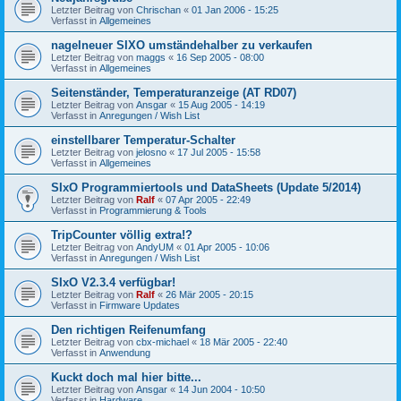
Letzter Beitrag von
Chrischan
«
01 Jan 2006 - 15:25
Verfasst in
Allgemeines
nagelneuer SIXO umständehalber zu verkaufen
Letzter Beitrag von
maggs
«
16 Sep 2005 - 08:00
Verfasst in
Allgemeines
Seitenständer, Temperaturanzeige (AT RD07)
Letzter Beitrag von
Ansgar
«
15 Aug 2005 - 14:19
Verfasst in
Anregungen / Wish List
einstellbarer Temperatur-Schalter
Letzter Beitrag von
jelosno
«
17 Jul 2005 - 15:58
Verfasst in
Allgemeines
SIxO Programmiertools und DataSheets (Update 5/2014)
Letzter Beitrag von
Ralf
«
07 Apr 2005 - 22:49
Verfasst in
Programmierung & Tools
TripCounter völlig extra!?
Letzter Beitrag von
AndyUM
«
01 Apr 2005 - 10:06
Verfasst in
Anregungen / Wish List
SIxO V2.3.4 verfügbar!
Letzter Beitrag von
Ralf
«
26 Mär 2005 - 20:15
Verfasst in
Firmware Updates
Den richtigen Reifenumfang
Letzter Beitrag von
cbx-michael
«
18 Mär 2005 - 22:40
Verfasst in
Anwendung
Kuckt doch mal hier bitte...
Letzter Beitrag von
Ansgar
«
14 Jun 2004 - 10:50
Verfasst in
Hardware