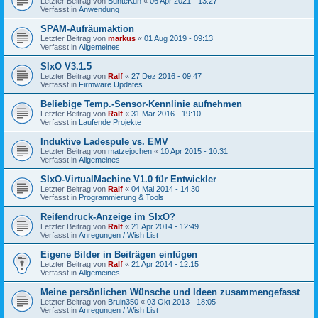
Letzter Beitrag von
BunteKuh
«
06 Apr 2021 - 13:27
Verfasst in
Anwendung
SPAM-Aufräumaktion
Letzter Beitrag von
markus
«
01 Aug 2019 - 09:13
Verfasst in
Allgemeines
SIxO V3.1.5
Letzter Beitrag von
Ralf
«
27 Dez 2016 - 09:47
Verfasst in
Firmware Updates
Beliebige Temp.-Sensor-Kennlinie aufnehmen
Letzter Beitrag von
Ralf
«
31 Mär 2016 - 19:10
Verfasst in
Laufende Projekte
Induktive Ladespule vs. EMV
Letzter Beitrag von
matzejochen
«
10 Apr 2015 - 10:31
Verfasst in
Allgemeines
SIxO-VirtualMachine V1.0 für Entwickler
Letzter Beitrag von
Ralf
«
04 Mai 2014 - 14:30
Verfasst in
Programmierung & Tools
Reifendruck-Anzeige im SIxO?
Letzter Beitrag von
Ralf
«
21 Apr 2014 - 12:49
Verfasst in
Anregungen / Wish List
Eigene Bilder in Beiträgen einfügen
Letzter Beitrag von
Ralf
«
21 Apr 2014 - 12:15
Verfasst in
Allgemeines
Meine persönlichen Wünsche und Ideen zusammengefasst
Letzter Beitrag von
Bruin350
«
03 Okt 2013 - 18:05
Verfasst in
Anregungen / Wish List