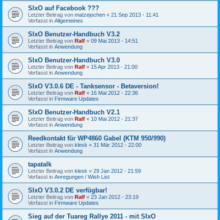
SIxO auf Facebook ???
Letzter Beitrag von
matzejochen
«
21 Sep 2013 - 11:41
Verfasst in
Allgemeines
SIxO Benutzer-Handbuch V3.2
Letzter Beitrag von
Ralf
«
09 Mai 2013 - 14:51
Verfasst in
Anwendung
SIxO Benutzer-Handbuch V3.0
Letzter Beitrag von
Ralf
«
15 Apr 2013 - 21:00
Verfasst in
Anwendung
SIxO V3.0.6 DE - Tanksensor - Betaversion!
Letzter Beitrag von
Ralf
«
16 Mai 2012 - 22:36
Verfasst in
Firmware Updates
SIxO Benutzer-Handbuch V2.1
Letzter Beitrag von
Ralf
«
10 Mai 2012 - 21:37
Verfasst in
Anwendung
Reedkontakt für WP4860 Gabel (KTM 950/990)
Letzter Beitrag von
klesk
«
31 Mär 2012 - 22:00
Verfasst in
Anwendung
tapatalk
Letzter Beitrag von
klesk
«
29 Jan 2012 - 21:59
Verfasst in
Anregungen / Wish List
SIxO V3.0.2 DE verfügbar!
Letzter Beitrag von
Ralf
«
23 Jan 2012 - 23:19
Verfasst in
Firmware Updates
Sieg auf der Tuareg Rallye 2011 - mit SIxO