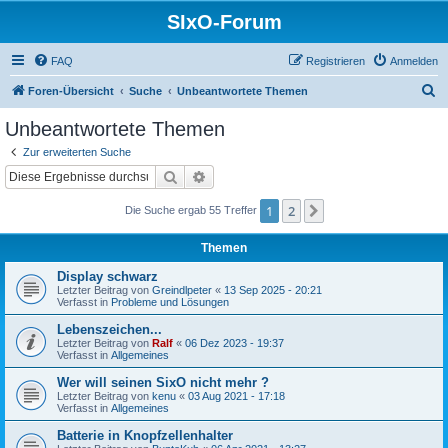
SIxO-Forum
FAQ
Registrieren
Anmelden
S
Foren-Übersicht
Suche
Unbeantwortete Themen
u
Unbeantwortete Themen
c
Zur erweiterten Suche
h
Suche
Erweiterte Suche
e
1
2
Nächste
Die Suche ergab 55 Treffer
Themen
Display schwarz
Letzter Beitrag von
Greindlpeter
«
13 Sep 2025 - 20:21
Verfasst in
Probleme und Lösungen
Lebenszeichen...
Letzter Beitrag von
Ralf
«
06 Dez 2023 - 19:37
Verfasst in
Allgemeines
Wer will seinen SixO nicht mehr ?
Letzter Beitrag von
kenu
«
03 Aug 2021 - 17:18
Verfasst in
Allgemeines
Batterie in Knopfzellenhalter