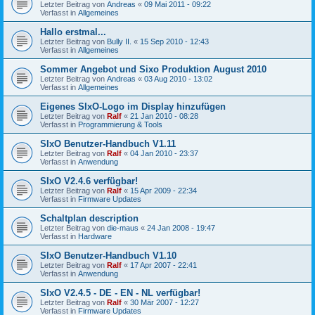
Letzter Beitrag von
Andreas
«
09 Mai 2011 - 09:22
Verfasst in
Allgemeines
Hallo erstmal...
Letzter Beitrag von
Bully II.
«
15 Sep 2010 - 12:43
Verfasst in
Allgemeines
Sommer Angebot und Sixo Produktion August 2010
Letzter Beitrag von
Andreas
«
03 Aug 2010 - 13:02
Verfasst in
Allgemeines
Eigenes SIxO-Logo im Display hinzufügen
Letzter Beitrag von
Ralf
«
21 Jan 2010 - 08:28
Verfasst in
Programmierung & Tools
SIxO Benutzer-Handbuch V1.11
Letzter Beitrag von
Ralf
«
04 Jan 2010 - 23:37
Verfasst in
Anwendung
SIxO V2.4.6 verfügbar!
Letzter Beitrag von
Ralf
«
15 Apr 2009 - 22:34
Verfasst in
Firmware Updates
Schaltplan description
Letzter Beitrag von
die-maus
«
24 Jan 2008 - 19:47
Verfasst in
Hardware
SIxO Benutzer-Handbuch V1.10
Letzter Beitrag von
Ralf
«
17 Apr 2007 - 22:41
Verfasst in
Anwendung
SIxO V2.4.5 - DE - EN - NL verfügbar!
Letzter Beitrag von
Ralf
«
30 Mär 2007 - 12:27
Verfasst in
Firmware Updates