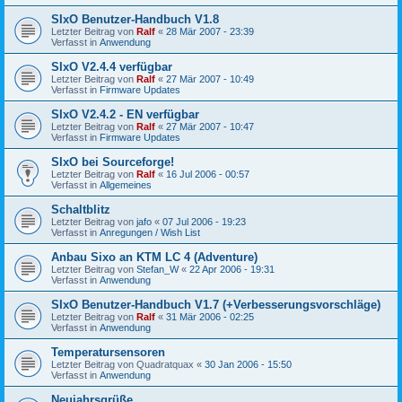
SIxO Benutzer-Handbuch V1.8
Letzter Beitrag von
Ralf
«
28 Mär 2007 - 23:39
Verfasst in
Anwendung
SIxO V2.4.4 verfügbar
Letzter Beitrag von
Ralf
«
27 Mär 2007 - 10:49
Verfasst in
Firmware Updates
SIxO V2.4.2 - EN verfügbar
Letzter Beitrag von
Ralf
«
27 Mär 2007 - 10:47
Verfasst in
Firmware Updates
SIxO bei Sourceforge!
Letzter Beitrag von
Ralf
«
16 Jul 2006 - 00:57
Verfasst in
Allgemeines
Schaltblitz
Letzter Beitrag von
jafo
«
07 Jul 2006 - 19:23
Verfasst in
Anregungen / Wish List
Anbau Sixo an KTM LC 4 (Adventure)
Letzter Beitrag von
Stefan_W
«
22 Apr 2006 - 19:31
Verfasst in
Anwendung
SIxO Benutzer-Handbuch V1.7 (+Verbesserungsvorschläge)
Letzter Beitrag von
Ralf
«
31 Mär 2006 - 02:25
Verfasst in
Anwendung
Temperatursensoren
Letzter Beitrag von
Quadratquax
«
30 Jan 2006 - 15:50
Verfasst in
Anwendung
Neujahrsgrüße