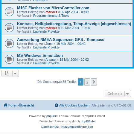
M16C Flasher von MicroController.com
Letzter Beitrag von
markus
«
02 Apr 2004 - 09:47
Verfasst in
Programmierung & Tools
Kontrast, Helligkeitsregelung, Temp-Anzeige (abgeschlossen)
Letzter Beitrag von
markus
«
19 Mär 2004 - 10:06
Verfasst in
Laufende Projekte
Auswertung NMEA-Sequenzen GPS / Kompass
Letzter Beitrag von
Jens
«
19 Mär 2004 - 00:42
Verfasst in
Laufende Projekte
MS Windows Simulation
Letzter Beitrag von
Ansgar
«
18 Mär 2004 - 10:02
Verfasst in
Laufende Projekte
1
2
Nächste
Die Suche ergab 55 Treffer
Gehe zu
Foren-Übersicht
Alle Cookies löschen
Alle Zeiten sind
UTC+01:00
Powered by
phpBB
® Forum Software © phpBB Limited
Deutsche Übersetzung durch
phpBB.de
Datenschutz
|
Nutzungsbedingungen