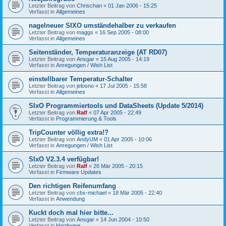
Letzter Beitrag von
Chrischan
«
01 Jan 2006 - 15:25
Verfasst in
Allgemeines
nagelneuer SIXO umständehalber zu verkaufen
Letzter Beitrag von
maggs
«
16 Sep 2005 - 08:00
Verfasst in
Allgemeines
Seitenständer, Temperaturanzeige (AT RD07)
Letzter Beitrag von
Ansgar
«
15 Aug 2005 - 14:19
Verfasst in
Anregungen / Wish List
einstellbarer Temperatur-Schalter
Letzter Beitrag von
jelosno
«
17 Jul 2005 - 15:58
Verfasst in
Allgemeines
SIxO Programmiertools und DataSheets (Update 5/2014)
Letzter Beitrag von
Ralf
«
07 Apr 2005 - 22:49
Verfasst in
Programmierung & Tools
TripCounter völlig extra!?
Letzter Beitrag von
AndyUM
«
01 Apr 2005 - 10:06
Verfasst in
Anregungen / Wish List
SIxO V2.3.4 verfügbar!
Letzter Beitrag von
Ralf
«
26 Mär 2005 - 20:15
Verfasst in
Firmware Updates
Den richtigen Reifenumfang
Letzter Beitrag von
cbx-michael
«
18 Mär 2005 - 22:40
Verfasst in
Anwendung
Kuckt doch mal hier bitte...
Letzter Beitrag von
Ansgar
«
14 Jun 2004 - 10:50
Verfasst in
Hardware