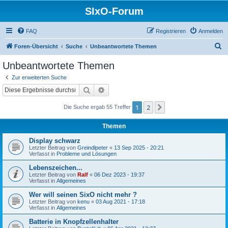
SIxO-Forum
FAQ
Registrieren
Anmelden
S
Foren-Übersicht
Suche
Unbeantwortete Themen
u
Unbeantwortete Themen
c
Zur erweiterten Suche
h
Suche
Erweiterte Suche
e
1
2
Nächste
Die Suche ergab 55 Treffer
Themen
Display schwarz
Letzter Beitrag von
Greindlpeter
«
13 Sep 2025 - 20:21
Verfasst in
Probleme und Lösungen
Lebenszeichen...
Letzter Beitrag von
Ralf
«
06 Dez 2023 - 19:37
Verfasst in
Allgemeines
Wer will seinen SixO nicht mehr ?
Letzter Beitrag von
kenu
«
03 Aug 2021 - 17:18
Verfasst in
Allgemeines
Batterie in Knopfzellenhalter