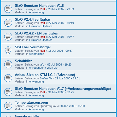
SIxO Benutzer-Handbuch V1.8
Letzter Beitrag von
Ralf
«
28 Mär 2007 - 23:39
Verfasst in
Anwendung
SIxO V2.4.4 verfügbar
Letzter Beitrag von
Ralf
«
27 Mär 2007 - 10:49
Verfasst in
Firmware Updates
SIxO V2.4.2 - EN verfügbar
Letzter Beitrag von
Ralf
«
27 Mär 2007 - 10:47
Verfasst in
Firmware Updates
SIxO bei Sourceforge!
Letzter Beitrag von
Ralf
«
16 Jul 2006 - 00:57
Verfasst in
Allgemeines
Schaltblitz
Letzter Beitrag von
jafo
«
07 Jul 2006 - 19:23
Verfasst in
Anregungen / Wish List
Anbau Sixo an KTM LC 4 (Adventure)
Letzter Beitrag von
Stefan_W
«
22 Apr 2006 - 19:31
Verfasst in
Anwendung
SIxO Benutzer-Handbuch V1.7 (+Verbesserungsvorschläge)
Letzter Beitrag von
Ralf
«
31 Mär 2006 - 02:25
Verfasst in
Anwendung
Temperatursensoren
Letzter Beitrag von
Quadratquax
«
30 Jan 2006 - 15:50
Verfasst in
Anwendung
Neujahrsgrüße