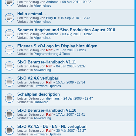
Letzter Beitrag von
Andreas
«
09 Mai 2011 - 09:22
Verfasst in
Allgemeines
Hallo erstmal...
Letzter Beitrag von
Bully II.
«
15 Sep 2010 - 12:43
Verfasst in
Allgemeines
Sommer Angebot und Sixo Produktion August 2010
Letzter Beitrag von
Andreas
«
03 Aug 2010 - 13:02
Verfasst in
Allgemeines
Eigenes SIxO-Logo im Display hinzufügen
Letzter Beitrag von
Ralf
«
21 Jan 2010 - 08:28
Verfasst in
Programmierung & Tools
SIxO Benutzer-Handbuch V1.11
Letzter Beitrag von
Ralf
«
04 Jan 2010 - 23:37
Verfasst in
Anwendung
SIxO V2.4.6 verfügbar!
Letzter Beitrag von
Ralf
«
15 Apr 2009 - 22:34
Verfasst in
Firmware Updates
Schaltplan description
Letzter Beitrag von
die-maus
«
24 Jan 2008 - 19:47
Verfasst in
Hardware
SIxO Benutzer-Handbuch V1.10
Letzter Beitrag von
Ralf
«
17 Apr 2007 - 22:41
Verfasst in
Anwendung
SIxO V2.4.5 - DE - EN - NL verfügbar!
Letzter Beitrag von
Ralf
«
30 Mär 2007 - 12:27
Verfasst in
Firmware Updates