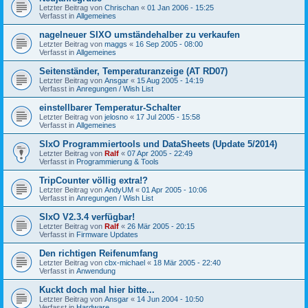
Letzter Beitrag von
Chrischan
«
01 Jan 2006 - 15:25
Verfasst in
Allgemeines
nagelneuer SIXO umständehalber zu verkaufen
Letzter Beitrag von
maggs
«
16 Sep 2005 - 08:00
Verfasst in
Allgemeines
Seitenständer, Temperaturanzeige (AT RD07)
Letzter Beitrag von
Ansgar
«
15 Aug 2005 - 14:19
Verfasst in
Anregungen / Wish List
einstellbarer Temperatur-Schalter
Letzter Beitrag von
jelosno
«
17 Jul 2005 - 15:58
Verfasst in
Allgemeines
SIxO Programmiertools und DataSheets (Update 5/2014)
Letzter Beitrag von
Ralf
«
07 Apr 2005 - 22:49
Verfasst in
Programmierung & Tools
TripCounter völlig extra!?
Letzter Beitrag von
AndyUM
«
01 Apr 2005 - 10:06
Verfasst in
Anregungen / Wish List
SIxO V2.3.4 verfügbar!
Letzter Beitrag von
Ralf
«
26 Mär 2005 - 20:15
Verfasst in
Firmware Updates
Den richtigen Reifenumfang
Letzter Beitrag von
cbx-michael
«
18 Mär 2005 - 22:40
Verfasst in
Anwendung
Kuckt doch mal hier bitte...
Letzter Beitrag von
Ansgar
«
14 Jun 2004 - 10:50
Verfasst in
Hardware