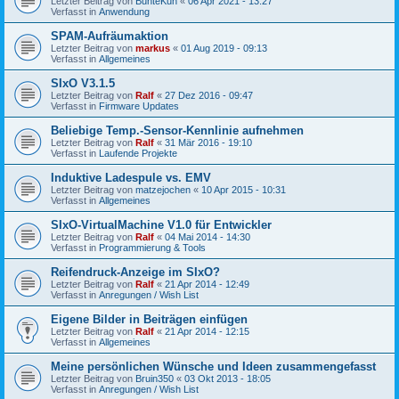
Letzter Beitrag von
BunteKuh
«
06 Apr 2021 - 13:27
Verfasst in
Anwendung
SPAM-Aufräumaktion
Letzter Beitrag von
markus
«
01 Aug 2019 - 09:13
Verfasst in
Allgemeines
SIxO V3.1.5
Letzter Beitrag von
Ralf
«
27 Dez 2016 - 09:47
Verfasst in
Firmware Updates
Beliebige Temp.-Sensor-Kennlinie aufnehmen
Letzter Beitrag von
Ralf
«
31 Mär 2016 - 19:10
Verfasst in
Laufende Projekte
Induktive Ladespule vs. EMV
Letzter Beitrag von
matzejochen
«
10 Apr 2015 - 10:31
Verfasst in
Allgemeines
SIxO-VirtualMachine V1.0 für Entwickler
Letzter Beitrag von
Ralf
«
04 Mai 2014 - 14:30
Verfasst in
Programmierung & Tools
Reifendruck-Anzeige im SIxO?
Letzter Beitrag von
Ralf
«
21 Apr 2014 - 12:49
Verfasst in
Anregungen / Wish List
Eigene Bilder in Beiträgen einfügen
Letzter Beitrag von
Ralf
«
21 Apr 2014 - 12:15
Verfasst in
Allgemeines
Meine persönlichen Wünsche und Ideen zusammengefasst
Letzter Beitrag von
Bruin350
«
03 Okt 2013 - 18:05
Verfasst in
Anregungen / Wish List