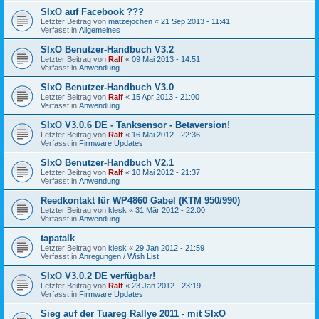
SIxO auf Facebook ???
Letzter Beitrag von
matzejochen
«
21 Sep 2013 - 11:41
Verfasst in
Allgemeines
SIxO Benutzer-Handbuch V3.2
Letzter Beitrag von
Ralf
«
09 Mai 2013 - 14:51
Verfasst in
Anwendung
SIxO Benutzer-Handbuch V3.0
Letzter Beitrag von
Ralf
«
15 Apr 2013 - 21:00
Verfasst in
Anwendung
SIxO V3.0.6 DE - Tanksensor - Betaversion!
Letzter Beitrag von
Ralf
«
16 Mai 2012 - 22:36
Verfasst in
Firmware Updates
SIxO Benutzer-Handbuch V2.1
Letzter Beitrag von
Ralf
«
10 Mai 2012 - 21:37
Verfasst in
Anwendung
Reedkontakt für WP4860 Gabel (KTM 950/990)
Letzter Beitrag von
klesk
«
31 Mär 2012 - 22:00
Verfasst in
Anwendung
tapatalk
Letzter Beitrag von
klesk
«
29 Jan 2012 - 21:59
Verfasst in
Anregungen / Wish List
SIxO V3.0.2 DE verfügbar!
Letzter Beitrag von
Ralf
«
23 Jan 2012 - 23:19
Verfasst in
Firmware Updates
Sieg auf der Tuareg Rallye 2011 - mit SIxO