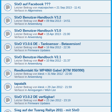
SIxO auf Facebook ???
Letzter Beitrag von
matzejochen
«
21 Sep 2013 - 11:41
Verfasst in
Allgemeines
SIxO Benutzer-Handbuch V3.2
Letzter Beitrag von
Ralf
«
09 Mai 2013 - 14:51
Verfasst in
Anwendung
SIxO Benutzer-Handbuch V3.0
Letzter Beitrag von
Ralf
«
15 Apr 2013 - 21:00
Verfasst in
Anwendung
SIxO V3.0.6 DE - Tanksensor - Betaversion!
Letzter Beitrag von
Ralf
«
16 Mai 2012 - 22:36
Verfasst in
Firmware Updates
SIxO Benutzer-Handbuch V2.1
Letzter Beitrag von
Ralf
«
10 Mai 2012 - 21:37
Verfasst in
Anwendung
Reedkontakt für WP4860 Gabel (KTM 950/990)
Letzter Beitrag von
klesk
«
31 Mär 2012 - 22:00
Verfasst in
Anwendung
tapatalk
Letzter Beitrag von
klesk
«
29 Jan 2012 - 21:59
Verfasst in
Anregungen / Wish List
SIxO V3.0.2 DE verfügbar!
Letzter Beitrag von
Ralf
«
23 Jan 2012 - 23:19
Verfasst in
Firmware Updates
Sieg auf der Tuareg Rallye 2011 - mit SIxO