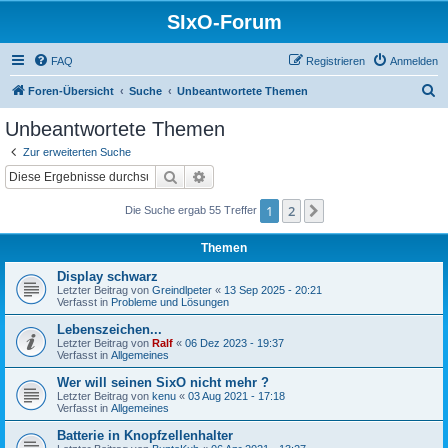
SIxO-Forum
FAQ
Registrieren
Anmelden
S
Foren-Übersicht
Suche
Unbeantwortete Themen
u
Unbeantwortete Themen
c
Zur erweiterten Suche
h
Suche
Erweiterte Suche
e
1
2
Nächste
Die Suche ergab 55 Treffer
Themen
Display schwarz
Letzter Beitrag von
Greindlpeter
«
13 Sep 2025 - 20:21
Verfasst in
Probleme und Lösungen
Lebenszeichen...
Letzter Beitrag von
Ralf
«
06 Dez 2023 - 19:37
Verfasst in
Allgemeines
Wer will seinen SixO nicht mehr ?
Letzter Beitrag von
kenu
«
03 Aug 2021 - 17:18
Verfasst in
Allgemeines
Batterie in Knopfzellenhalter