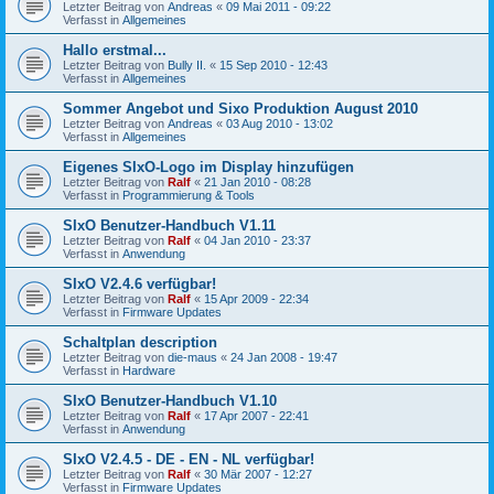
Letzter Beitrag von
Andreas
«
09 Mai 2011 - 09:22
Verfasst in
Allgemeines
Hallo erstmal...
Letzter Beitrag von
Bully II.
«
15 Sep 2010 - 12:43
Verfasst in
Allgemeines
Sommer Angebot und Sixo Produktion August 2010
Letzter Beitrag von
Andreas
«
03 Aug 2010 - 13:02
Verfasst in
Allgemeines
Eigenes SIxO-Logo im Display hinzufügen
Letzter Beitrag von
Ralf
«
21 Jan 2010 - 08:28
Verfasst in
Programmierung & Tools
SIxO Benutzer-Handbuch V1.11
Letzter Beitrag von
Ralf
«
04 Jan 2010 - 23:37
Verfasst in
Anwendung
SIxO V2.4.6 verfügbar!
Letzter Beitrag von
Ralf
«
15 Apr 2009 - 22:34
Verfasst in
Firmware Updates
Schaltplan description
Letzter Beitrag von
die-maus
«
24 Jan 2008 - 19:47
Verfasst in
Hardware
SIxO Benutzer-Handbuch V1.10
Letzter Beitrag von
Ralf
«
17 Apr 2007 - 22:41
Verfasst in
Anwendung
SIxO V2.4.5 - DE - EN - NL verfügbar!
Letzter Beitrag von
Ralf
«
30 Mär 2007 - 12:27
Verfasst in
Firmware Updates