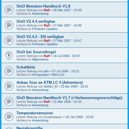
SIxO Benutzer-Handbuch V1.8
Letzter Beitrag von
Ralf
«
28 Mär 2007 - 23:39
Verfasst in
Anwendung
SIxO V2.4.4 verfügbar
Letzter Beitrag von
Ralf
«
27 Mär 2007 - 10:49
Verfasst in
Firmware Updates
SIxO V2.4.2 - EN verfügbar
Letzter Beitrag von
Ralf
«
27 Mär 2007 - 10:47
Verfasst in
Firmware Updates
SIxO bei Sourceforge!
Letzter Beitrag von
Ralf
«
16 Jul 2006 - 00:57
Verfasst in
Allgemeines
Schaltblitz
Letzter Beitrag von
jafo
«
07 Jul 2006 - 19:23
Verfasst in
Anregungen / Wish List
Anbau Sixo an KTM LC 4 (Adventure)
Letzter Beitrag von
Stefan_W
«
22 Apr 2006 - 19:31
Verfasst in
Anwendung
SIxO Benutzer-Handbuch V1.7 (+Verbesserungsvorschläge)
Letzter Beitrag von
Ralf
«
31 Mär 2006 - 02:25
Verfasst in
Anwendung
Temperatursensoren
Letzter Beitrag von
Quadratquax
«
30 Jan 2006 - 15:50
Verfasst in
Anwendung
Neujahrsgrüße