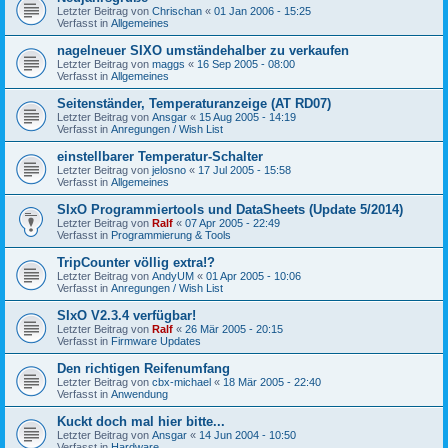
Letzter Beitrag von
Chrischan
«
01 Jan 2006 - 15:25
Verfasst in
Allgemeines
nagelneuer SIXO umständehalber zu verkaufen
Letzter Beitrag von
maggs
«
16 Sep 2005 - 08:00
Verfasst in
Allgemeines
Seitenständer, Temperaturanzeige (AT RD07)
Letzter Beitrag von
Ansgar
«
15 Aug 2005 - 14:19
Verfasst in
Anregungen / Wish List
einstellbarer Temperatur-Schalter
Letzter Beitrag von
jelosno
«
17 Jul 2005 - 15:58
Verfasst in
Allgemeines
SIxO Programmiertools und DataSheets (Update 5/2014)
Letzter Beitrag von
Ralf
«
07 Apr 2005 - 22:49
Verfasst in
Programmierung & Tools
TripCounter völlig extra!?
Letzter Beitrag von
AndyUM
«
01 Apr 2005 - 10:06
Verfasst in
Anregungen / Wish List
SIxO V2.3.4 verfügbar!
Letzter Beitrag von
Ralf
«
26 Mär 2005 - 20:15
Verfasst in
Firmware Updates
Den richtigen Reifenumfang
Letzter Beitrag von
cbx-michael
«
18 Mär 2005 - 22:40
Verfasst in
Anwendung
Kuckt doch mal hier bitte...
Letzter Beitrag von
Ansgar
«
14 Jun 2004 - 10:50
Verfasst in
Hardware