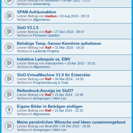
Letzter Beitrag von
BunteKuh
«
06 Apr 2021 - 13:27
Verfasst in
Anwendung
SPAM-Aufräumaktion
Letzter Beitrag von
markus
«
01 Aug 2019 - 09:13
Verfasst in
Allgemeines
SIxO V3.1.5
Letzter Beitrag von
Ralf
«
27 Dez 2016 - 09:47
Verfasst in
Firmware Updates
Beliebige Temp.-Sensor-Kennlinie aufnehmen
Letzter Beitrag von
Ralf
«
31 Mär 2016 - 19:10
Verfasst in
Laufende Projekte
Induktive Ladespule vs. EMV
Letzter Beitrag von
matzejochen
«
10 Apr 2015 - 10:31
Verfasst in
Allgemeines
SIxO-VirtualMachine V1.0 für Entwickler
Letzter Beitrag von
Ralf
«
04 Mai 2014 - 14:30
Verfasst in
Programmierung & Tools
Reifendruck-Anzeige im SIxO?
Letzter Beitrag von
Ralf
«
21 Apr 2014 - 12:49
Verfasst in
Anregungen / Wish List
Eigene Bilder in Beiträgen einfügen
Letzter Beitrag von
Ralf
«
21 Apr 2014 - 12:15
Verfasst in
Allgemeines
Meine persönlichen Wünsche und Ideen zusammengefasst
Letzter Beitrag von
Bruin350
«
03 Okt 2013 - 18:05
Verfasst in
Anregungen / Wish List