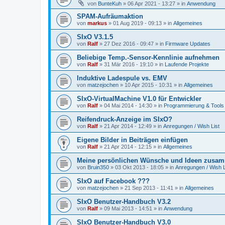
von
BunteKuh
»
06 Apr 2021 - 13:27
» in
Anwendung
SPAM-Aufräumaktion
von
markus
»
01 Aug 2019 - 09:13
» in
Allgemeines
SIxO V3.1.5
von
Ralf
»
27 Dez 2016 - 09:47
» in
Firmware Updates
Beliebige Temp.-Sensor-Kennlinie aufnehmen
von
Ralf
»
31 Mär 2016 - 19:10
» in
Laufende Projekte
Induktive Ladespule vs. EMV
von
matzejochen
»
10 Apr 2015 - 10:31
» in
Allgemeines
SIxO-VirtualMachine V1.0 für Entwickler
von
Ralf
»
04 Mai 2014 - 14:30
» in
Programmierung & Tools
Reifendruck-Anzeige im SIxO?
von
Ralf
»
21 Apr 2014 - 12:49
» in
Anregungen / Wish List
Eigene Bilder in Beiträgen einfügen
von
Ralf
»
21 Apr 2014 - 12:15
» in
Allgemeines
Meine persönlichen Wünsche und Ideen zusam
von
Bruin350
»
03 Okt 2013 - 18:05
» in
Anregungen / Wish L
SIxO auf Facebook ???
von
matzejochen
»
21 Sep 2013 - 11:41
» in
Allgemeines
SIxO Benutzer-Handbuch V3.2
von
Ralf
»
09 Mai 2013 - 14:51
» in
Anwendung
SIxO Benutzer-Handbuch V3.0