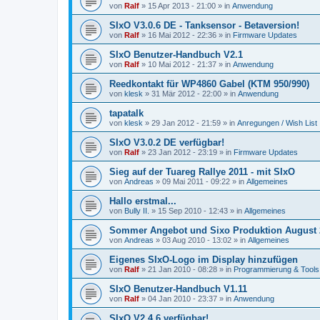
von
Ralf
»
15 Apr 2013 - 21:00
» in
Anwendung
SIxO V3.0.6 DE - Tanksensor - Betaversion!
von
Ralf
»
16 Mai 2012 - 22:36
» in
Firmware Updates
SIxO Benutzer-Handbuch V2.1
von
Ralf
»
10 Mai 2012 - 21:37
» in
Anwendung
Reedkontakt für WP4860 Gabel (KTM 950/990)
von
klesk
»
31 Mär 2012 - 22:00
» in
Anwendung
tapatalk
von
klesk
»
29 Jan 2012 - 21:59
» in
Anregungen / Wish List
SIxO V3.0.2 DE verfügbar!
von
Ralf
»
23 Jan 2012 - 23:19
» in
Firmware Updates
Sieg auf der Tuareg Rallye 2011 - mit SIxO
von
Andreas
»
09 Mai 2011 - 09:22
» in
Allgemeines
Hallo erstmal...
von
Bully II.
»
15 Sep 2010 - 12:43
» in
Allgemeines
Sommer Angebot und Sixo Produktion August 
von
Andreas
»
03 Aug 2010 - 13:02
» in
Allgemeines
Eigenes SIxO-Logo im Display hinzufügen
von
Ralf
»
21 Jan 2010 - 08:28
» in
Programmierung & Tools
SIxO Benutzer-Handbuch V1.11
von
Ralf
»
04 Jan 2010 - 23:37
» in
Anwendung
SIxO V2.4.6 verfügbar!