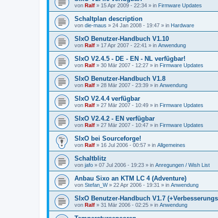
von
Ralf
»
15 Apr 2009 - 22:34
» in
Firmware Updates
Schaltplan description
von
die-maus
»
24 Jan 2008 - 19:47
» in
Hardware
SIxO Benutzer-Handbuch V1.10
von
Ralf
»
17 Apr 2007 - 22:41
» in
Anwendung
SIxO V2.4.5 - DE - EN - NL verfügbar!
von
Ralf
»
30 Mär 2007 - 12:27
» in
Firmware Updates
SIxO Benutzer-Handbuch V1.8
von
Ralf
»
28 Mär 2007 - 23:39
» in
Anwendung
SIxO V2.4.4 verfügbar
von
Ralf
»
27 Mär 2007 - 10:49
» in
Firmware Updates
SIxO V2.4.2 - EN verfügbar
von
Ralf
»
27 Mär 2007 - 10:47
» in
Firmware Updates
SIxO bei Sourceforge!
von
Ralf
»
16 Jul 2006 - 00:57
» in
Allgemeines
Schaltblitz
von
jafo
»
07 Jul 2006 - 19:23
» in
Anregungen / Wish List
Anbau Sixo an KTM LC 4 (Adventure)
von
Stefan_W
»
22 Apr 2006 - 19:31
» in
Anwendung
SIxO Benutzer-Handbuch V1.7 (+Verbesserungs
von
Ralf
»
31 Mär 2006 - 02:25
» in
Anwendung