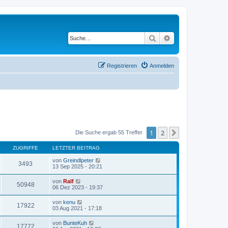
Suche
Erweiterte Suche
Registrieren
Anmelden
1
2
Nächste
Die Suche ergab 55 Treffer
ZUGRIFFE
LETZTER BEITRAG
von
Greindlpeter
3493
13 Sep 2025 - 20:21
von
Ralf
50948
06 Dez 2023 - 19:37
von
kenu
17922
03 Aug 2021 - 17:18
von
BunteKuh
17772