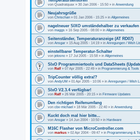
Temperatursensoren
von
Quadratquax
»
30 Jan 2006 - 15:50
» in
Anwendung
Neujahrsgrüße
von
Chrischan
»
01 Jan 2006 - 15:25
» in
Allgemeines
nagelneuer SIXO umständehalber zu verkaufen
von
maggs
»
16 Sep 2005 - 08:00
» in
Allgemeines
Seitenständer, Temperaturanzeige (AT RD07)
von
Ansgar
»
15 Aug 2005 - 14:19
» in
Anregungen / Wish Lis
einstellbarer Temperatur-Schalter
von
jelosno
»
17 Jul 2005 - 15:58
» in
Allgemeines
SIxO Programmiertools und DataSheets (Update
von
Ralf
»
07 Apr 2005 - 22:49
» in
Programmierung & Tools
TripCounter völlig extra!?
von
AndyUM
»
01 Apr 2005 - 10:06
» in
Anregungen / Wish Li
SIxO V2.3.4 verfügbar!
von
Ralf
»
26 Mär 2005 - 20:15
» in
Firmware Updates
Den richtigen Reifenumfang
von
cbx-michael
»
18 Mär 2005 - 22:40
» in
Anwendung
Kuckt doch mal hier bitte...
von
Ansgar
»
14 Jun 2004 - 10:50
» in
Hardware
M16C Flasher von MicroController.com
von
markus
»
02 Apr 2004 - 09:47
» in
Programmierung & To