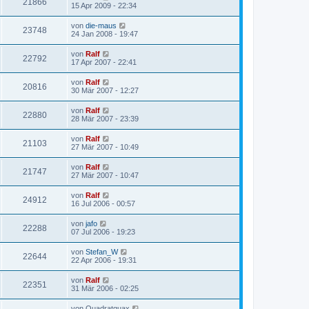
21866
15 Apr 2009 - 22:34
von
die-maus
23748
24 Jan 2008 - 19:47
von
Ralf
22792
17 Apr 2007 - 22:41
von
Ralf
20816
30 Mär 2007 - 12:27
von
Ralf
22880
28 Mär 2007 - 23:39
von
Ralf
21103
27 Mär 2007 - 10:49
von
Ralf
21747
27 Mär 2007 - 10:47
von
Ralf
24912
16 Jul 2006 - 00:57
von
jafo
22288
07 Jul 2006 - 19:23
von
Stefan_W
22644
22 Apr 2006 - 19:31
von
Ralf
22351
31 Mär 2006 - 02:25
von
Quadratquax