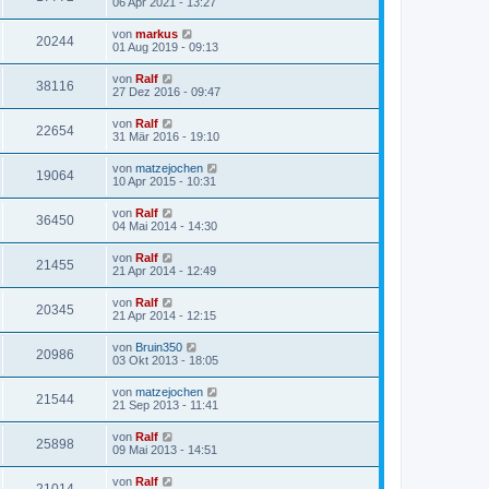
06 Apr 2021 - 13:27
von
markus
20244
01 Aug 2019 - 09:13
von
Ralf
38116
27 Dez 2016 - 09:47
von
Ralf
22654
31 Mär 2016 - 19:10
von
matzejochen
19064
10 Apr 2015 - 10:31
von
Ralf
36450
04 Mai 2014 - 14:30
von
Ralf
21455
21 Apr 2014 - 12:49
von
Ralf
20345
21 Apr 2014 - 12:15
von
Bruin350
20986
03 Okt 2013 - 18:05
von
matzejochen
21544
21 Sep 2013 - 11:41
von
Ralf
25898
09 Mai 2013 - 14:51
von
Ralf