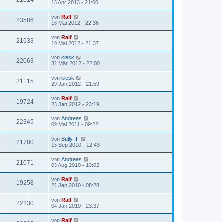
21014
15 Apr 2013 - 21:00
von
Ralf
23586
16 Mai 2012 - 22:36
von
Ralf
21633
10 Mai 2012 - 21:37
von
klesk
22063
31 Mär 2012 - 22:00
von
klesk
21115
29 Jan 2012 - 21:59
von
Ralf
19724
23 Jan 2012 - 23:19
von
Andreas
22345
09 Mai 2011 - 09:22
von
Bully II.
21780
15 Sep 2010 - 12:43
von
Andreas
21071
03 Aug 2010 - 13:02
von
Ralf
19258
21 Jan 2010 - 08:28
von
Ralf
22230
04 Jan 2010 - 23:37
von
Ralf