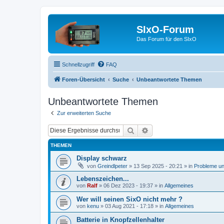
SIxO-Forum
Das Forum für den SIxO
Schnellzugriff
FAQ
Foren-Übersicht
Suche
Unbeantwortete Themen
Unbeantwortete Themen
Zur erweiterten Suche
Suche
Erweiterte Suche
THEMEN
Display schwarz
von
Greindlpeter
»
13 Sep 2025 - 20:21
» in
Probleme u
Lebenszeichen...
von
Ralf
»
06 Dez 2023 - 19:37
» in
Allgemeines
Wer will seinen SixO nicht mehr ?
von
kenu
»
03 Aug 2021 - 17:18
» in
Allgemeines
Batterie in Knopfzellenhalter