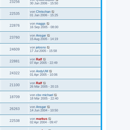
23256
30 Jan 2006 - 15:50
von
Chrischan
22535
01 Jan 2006 - 15:25
von
maggs
22876
16 Sep 2005 - 08:00
von
Ansgar
23760
15 Aug 2005 - 14:19
von
jelosno
24609
17 Jul 2005 - 15:58
von
Ralf
22881
07 Apr 2005 - 22:49
von
AndyUM
24322
01 Apr 2005 - 10:06
von
Ralf
21100
26 Mär 2005 - 20:15
von
cbx-michael
18709
18 Mär 2005 - 22:40
von
Ansgar
26263
14 Jun 2004 - 10:50
von
markus
22538
02 Apr 2004 - 09:47