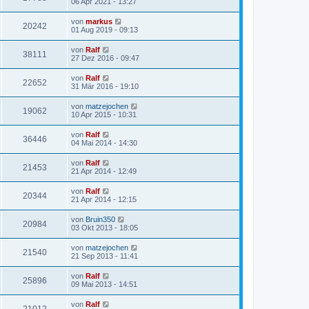
06 Apr 2021 - 13:27
von
markus
20242
01 Aug 2019 - 09:13
von
Ralf
38111
27 Dez 2016 - 09:47
von
Ralf
22652
31 Mär 2016 - 19:10
von
matzejochen
19062
10 Apr 2015 - 10:31
von
Ralf
36446
04 Mai 2014 - 14:30
von
Ralf
21453
21 Apr 2014 - 12:49
von
Ralf
20344
21 Apr 2014 - 12:15
von
Bruin350
20984
03 Okt 2013 - 18:05
von
matzejochen
21540
21 Sep 2013 - 11:41
von
Ralf
25896
09 Mai 2013 - 14:51
von
Ralf