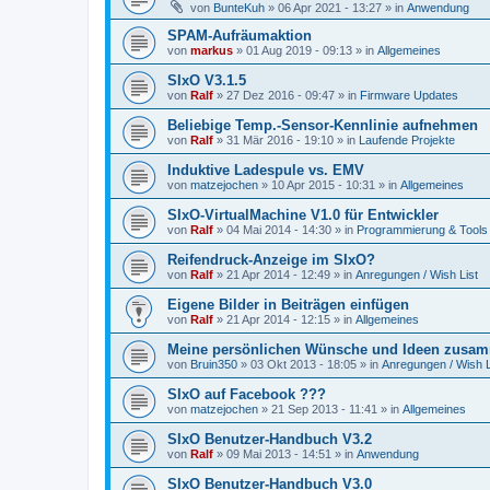
von
BunteKuh
»
06 Apr 2021 - 13:27
» in
Anwendung
SPAM-Aufräumaktion
von
markus
»
01 Aug 2019 - 09:13
» in
Allgemeines
SIxO V3.1.5
von
Ralf
»
27 Dez 2016 - 09:47
» in
Firmware Updates
Beliebige Temp.-Sensor-Kennlinie aufnehmen
von
Ralf
»
31 Mär 2016 - 19:10
» in
Laufende Projekte
Induktive Ladespule vs. EMV
von
matzejochen
»
10 Apr 2015 - 10:31
» in
Allgemeines
SIxO-VirtualMachine V1.0 für Entwickler
von
Ralf
»
04 Mai 2014 - 14:30
» in
Programmierung & Tools
Reifendruck-Anzeige im SIxO?
von
Ralf
»
21 Apr 2014 - 12:49
» in
Anregungen / Wish List
Eigene Bilder in Beiträgen einfügen
von
Ralf
»
21 Apr 2014 - 12:15
» in
Allgemeines
Meine persönlichen Wünsche und Ideen zusam
von
Bruin350
»
03 Okt 2013 - 18:05
» in
Anregungen / Wish L
SIxO auf Facebook ???
von
matzejochen
»
21 Sep 2013 - 11:41
» in
Allgemeines
SIxO Benutzer-Handbuch V3.2
von
Ralf
»
09 Mai 2013 - 14:51
» in
Anwendung
SIxO Benutzer-Handbuch V3.0