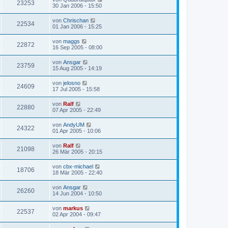
23253
30 Jan 2006 - 15:50
von
Chrischan
22534
01 Jan 2006 - 15:25
von
maggs
22872
16 Sep 2005 - 08:00
von
Ansgar
23759
15 Aug 2005 - 14:19
von
jelosno
24609
17 Jul 2005 - 15:58
von
Ralf
22880
07 Apr 2005 - 22:49
von
AndyUM
24322
01 Apr 2005 - 10:06
von
Ralf
21098
26 Mär 2005 - 20:15
von
cbx-michael
18706
18 Mär 2005 - 22:40
von
Ansgar
26260
14 Jun 2004 - 10:50
von
markus
22537
02 Apr 2004 - 09:47