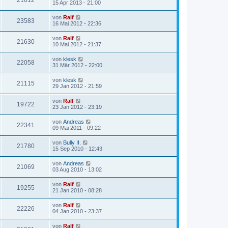
21012
15 Apr 2013 - 21:00
von
Ralf
23583
16 Mai 2012 - 22:36
von
Ralf
21630
10 Mai 2012 - 21:37
von
klesk
22058
31 Mär 2012 - 22:00
von
klesk
21115
29 Jan 2012 - 21:59
von
Ralf
19722
23 Jan 2012 - 23:19
von
Andreas
22341
09 Mai 2011 - 09:22
von
Bully II.
21780
15 Sep 2010 - 12:43
von
Andreas
21069
03 Aug 2010 - 13:02
von
Ralf
19255
21 Jan 2010 - 08:28
von
Ralf
22226
04 Jan 2010 - 23:37
von
Ralf