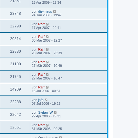
21861
15 Apr 2009 - 22:34
von
die-maus
23748
24 Jan 2008 - 19:47
von
Ralf
22790
17 Apr 2007 - 22:41
von
Ralf
20814
30 Mär 2007 - 12:27
von
Ralf
22880
28 Mär 2007 - 23:39
von
Ralf
21100
27 Mär 2007 - 10:49
von
Ralf
21745
27 Mär 2007 - 10:47
von
Ralf
24909
16 Jul 2006 - 00:57
von
jafo
22288
07 Jul 2006 - 19:23
von
Stefan_W
22642
22 Apr 2006 - 19:31
von
Ralf
22351
31 Mär 2006 - 02:25
von
Quadratquax