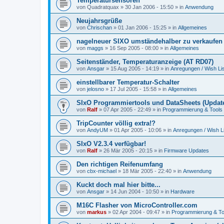
Temperatursensoren
von
Quadratquax
»
30 Jan 2006 - 15:50
» in
Anwendung
Neujahrsgrüße
von
Chrischan
»
01 Jan 2006 - 15:25
» in
Allgemeines
nagelneuer SIXO umständehalber zu verkaufen
von
maggs
»
16 Sep 2005 - 08:00
» in
Allgemeines
Seitenständer, Temperaturanzeige (AT RD07)
von
Ansgar
»
15 Aug 2005 - 14:19
» in
Anregungen / Wish Lis
einstellbarer Temperatur-Schalter
von
jelosno
»
17 Jul 2005 - 15:58
» in
Allgemeines
SIxO Programmiertools und DataSheets (Update
von
Ralf
»
07 Apr 2005 - 22:49
» in
Programmierung & Tools
TripCounter völlig extra!?
von
AndyUM
»
01 Apr 2005 - 10:06
» in
Anregungen / Wish Li
SIxO V2.3.4 verfügbar!
von
Ralf
»
26 Mär 2005 - 20:15
» in
Firmware Updates
Den richtigen Reifenumfang
von
cbx-michael
»
18 Mär 2005 - 22:40
» in
Anwendung
Kuckt doch mal hier bitte...
von
Ansgar
»
14 Jun 2004 - 10:50
» in
Hardware
M16C Flasher von MicroController.com
von
markus
»
02 Apr 2004 - 09:47
» in
Programmierung & To