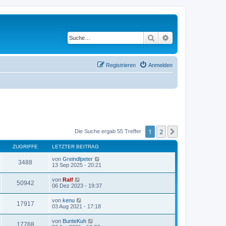
Suche
Erweiterte Suche
Registrieren
Anmelden
1
2
Nächste
Die Suche ergab 55 Treffer
ZUGRIFFE
LETZTER BEITRAG
von
Greindlpeter
3488
13 Sep 2025 - 20:21
von
Ralf
50942
06 Dez 2023 - 19:37
von
kenu
17917
03 Aug 2021 - 17:18
von
BunteKuh
17768