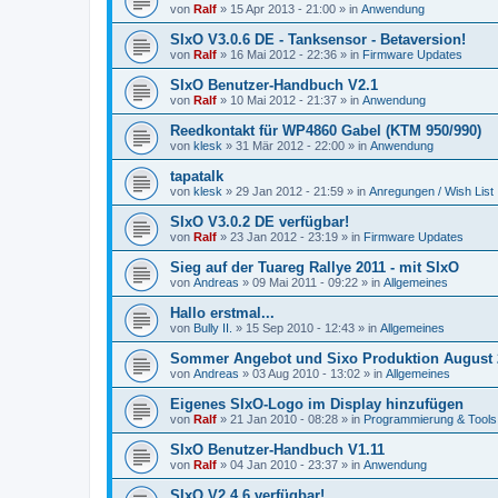
von
Ralf
»
15 Apr 2013 - 21:00
» in
Anwendung
SIxO V3.0.6 DE - Tanksensor - Betaversion!
von
Ralf
»
16 Mai 2012 - 22:36
» in
Firmware Updates
SIxO Benutzer-Handbuch V2.1
von
Ralf
»
10 Mai 2012 - 21:37
» in
Anwendung
Reedkontakt für WP4860 Gabel (KTM 950/990)
von
klesk
»
31 Mär 2012 - 22:00
» in
Anwendung
tapatalk
von
klesk
»
29 Jan 2012 - 21:59
» in
Anregungen / Wish List
SIxO V3.0.2 DE verfügbar!
von
Ralf
»
23 Jan 2012 - 23:19
» in
Firmware Updates
Sieg auf der Tuareg Rallye 2011 - mit SIxO
von
Andreas
»
09 Mai 2011 - 09:22
» in
Allgemeines
Hallo erstmal...
von
Bully II.
»
15 Sep 2010 - 12:43
» in
Allgemeines
Sommer Angebot und Sixo Produktion August 
von
Andreas
»
03 Aug 2010 - 13:02
» in
Allgemeines
Eigenes SIxO-Logo im Display hinzufügen
von
Ralf
»
21 Jan 2010 - 08:28
» in
Programmierung & Tools
SIxO Benutzer-Handbuch V1.11
von
Ralf
»
04 Jan 2010 - 23:37
» in
Anwendung
SIxO V2.4.6 verfügbar!