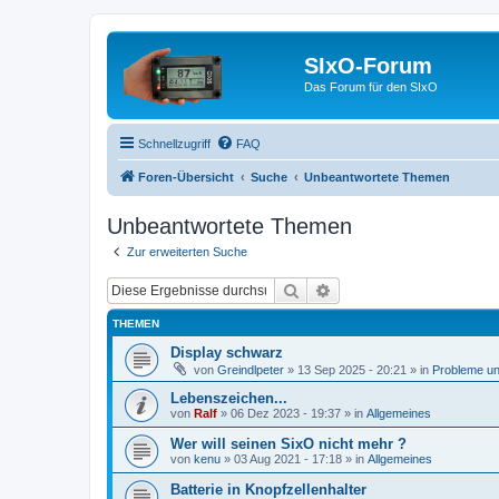
SIxO-Forum
Das Forum für den SIxO
Schnellzugriff
FAQ
Foren-Übersicht
Suche
Unbeantwortete Themen
Unbeantwortete Themen
Zur erweiterten Suche
Suche
Erweiterte Suche
THEMEN
Display schwarz
von
Greindlpeter
»
13 Sep 2025 - 20:21
» in
Probleme u
Lebenszeichen...
von
Ralf
»
06 Dez 2023 - 19:37
» in
Allgemeines
Wer will seinen SixO nicht mehr ?
von
kenu
»
03 Aug 2021 - 17:18
» in
Allgemeines
Batterie in Knopfzellenhalter