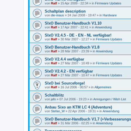
von
Ralf
»
15 Apr 2009 - 22:34
» in
Firmware Updates
Schaltplan description
von
die-maus
»
24 Jan 2008 - 19:47
» in
Hardware
SIxO Benutzer-Handbuch V1.10
von
Ralf
»
17 Apr 2007 - 22:41
» in
Anwendung
SIxO V2.4.5 - DE - EN - NL verfügbar!
von
Ralf
»
30 Mär 2007 - 12:27
» in
Firmware Updates
SIxO Benutzer-Handbuch V1.8
von
Ralf
»
28 Mär 2007 - 23:39
» in
Anwendung
SIxO V2.4.4 verfügbar
von
Ralf
»
27 Mär 2007 - 10:49
» in
Firmware Updates
SIxO V2.4.2 - EN verfügbar
von
Ralf
»
27 Mär 2007 - 10:47
» in
Firmware Updates
SIxO bei Sourceforge!
von
Ralf
»
16 Jul 2006 - 00:57
» in
Allgemeines
Schaltblitz
von
jafo
»
07 Jul 2006 - 19:23
» in
Anregungen / Wish List
Anbau Sixo an KTM LC 4 (Adventure)
von
Stefan_W
»
22 Apr 2006 - 19:31
» in
Anwendung
SIxO Benutzer-Handbuch V1.7 (+Verbesserungs
von
Ralf
»
31 Mär 2006 - 02:25
» in
Anwendung