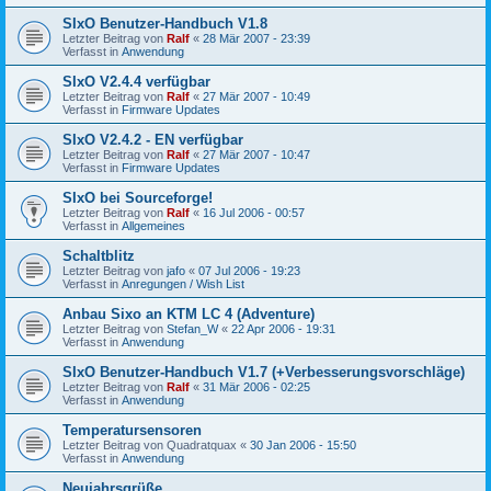
SIxO Benutzer-Handbuch V1.8
Letzter Beitrag von
Ralf
«
28 Mär 2007 - 23:39
Verfasst in
Anwendung
SIxO V2.4.4 verfügbar
Letzter Beitrag von
Ralf
«
27 Mär 2007 - 10:49
Verfasst in
Firmware Updates
SIxO V2.4.2 - EN verfügbar
Letzter Beitrag von
Ralf
«
27 Mär 2007 - 10:47
Verfasst in
Firmware Updates
SIxO bei Sourceforge!
Letzter Beitrag von
Ralf
«
16 Jul 2006 - 00:57
Verfasst in
Allgemeines
Schaltblitz
Letzter Beitrag von
jafo
«
07 Jul 2006 - 19:23
Verfasst in
Anregungen / Wish List
Anbau Sixo an KTM LC 4 (Adventure)
Letzter Beitrag von
Stefan_W
«
22 Apr 2006 - 19:31
Verfasst in
Anwendung
SIxO Benutzer-Handbuch V1.7 (+Verbesserungsvorschläge)
Letzter Beitrag von
Ralf
«
31 Mär 2006 - 02:25
Verfasst in
Anwendung
Temperatursensoren
Letzter Beitrag von
Quadratquax
«
30 Jan 2006 - 15:50
Verfasst in
Anwendung
Neujahrsgrüße