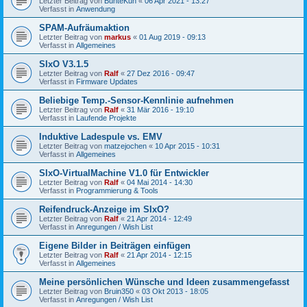
Letzter Beitrag von
BunteKuh
«
06 Apr 2021 - 13:27
Verfasst in
Anwendung
SPAM-Aufräumaktion
Letzter Beitrag von
markus
«
01 Aug 2019 - 09:13
Verfasst in
Allgemeines
SIxO V3.1.5
Letzter Beitrag von
Ralf
«
27 Dez 2016 - 09:47
Verfasst in
Firmware Updates
Beliebige Temp.-Sensor-Kennlinie aufnehmen
Letzter Beitrag von
Ralf
«
31 Mär 2016 - 19:10
Verfasst in
Laufende Projekte
Induktive Ladespule vs. EMV
Letzter Beitrag von
matzejochen
«
10 Apr 2015 - 10:31
Verfasst in
Allgemeines
SIxO-VirtualMachine V1.0 für Entwickler
Letzter Beitrag von
Ralf
«
04 Mai 2014 - 14:30
Verfasst in
Programmierung & Tools
Reifendruck-Anzeige im SIxO?
Letzter Beitrag von
Ralf
«
21 Apr 2014 - 12:49
Verfasst in
Anregungen / Wish List
Eigene Bilder in Beiträgen einfügen
Letzter Beitrag von
Ralf
«
21 Apr 2014 - 12:15
Verfasst in
Allgemeines
Meine persönlichen Wünsche und Ideen zusammengefasst
Letzter Beitrag von
Bruin350
«
03 Okt 2013 - 18:05
Verfasst in
Anregungen / Wish List