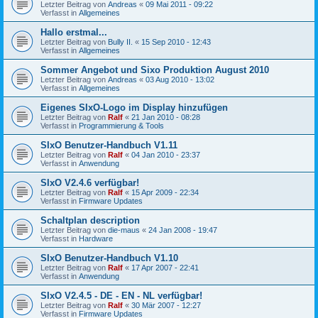
Letzter Beitrag von
Andreas
«
09 Mai 2011 - 09:22
Verfasst in
Allgemeines
Hallo erstmal...
Letzter Beitrag von
Bully II.
«
15 Sep 2010 - 12:43
Verfasst in
Allgemeines
Sommer Angebot und Sixo Produktion August 2010
Letzter Beitrag von
Andreas
«
03 Aug 2010 - 13:02
Verfasst in
Allgemeines
Eigenes SIxO-Logo im Display hinzufügen
Letzter Beitrag von
Ralf
«
21 Jan 2010 - 08:28
Verfasst in
Programmierung & Tools
SIxO Benutzer-Handbuch V1.11
Letzter Beitrag von
Ralf
«
04 Jan 2010 - 23:37
Verfasst in
Anwendung
SIxO V2.4.6 verfügbar!
Letzter Beitrag von
Ralf
«
15 Apr 2009 - 22:34
Verfasst in
Firmware Updates
Schaltplan description
Letzter Beitrag von
die-maus
«
24 Jan 2008 - 19:47
Verfasst in
Hardware
SIxO Benutzer-Handbuch V1.10
Letzter Beitrag von
Ralf
«
17 Apr 2007 - 22:41
Verfasst in
Anwendung
SIxO V2.4.5 - DE - EN - NL verfügbar!
Letzter Beitrag von
Ralf
«
30 Mär 2007 - 12:27
Verfasst in
Firmware Updates