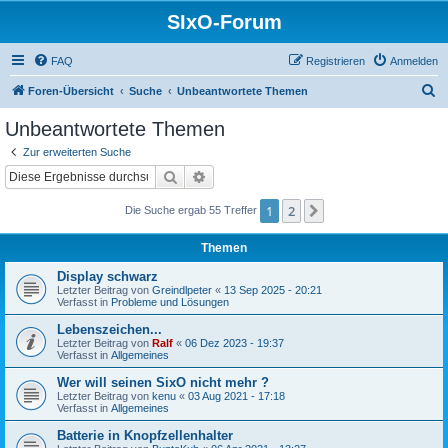
SIxO-Forum
FAQ
Registrieren
Anmelden
S
Foren-Übersicht
Suche
Unbeantwortete Themen
u
Unbeantwortete Themen
c
Zur erweiterten Suche
h
Suche
Erweiterte Suche
e
1
2
Nächste
Die Suche ergab 55 Treffer
Themen
Display schwarz
Letzter Beitrag von
Greindlpeter
«
13 Sep 2025 - 20:21
Verfasst in
Probleme und Lösungen
Lebenszeichen...
Letzter Beitrag von
Ralf
«
06 Dez 2023 - 19:37
Verfasst in
Allgemeines
Wer will seinen SixO nicht mehr ?
Letzter Beitrag von
kenu
«
03 Aug 2021 - 17:18
Verfasst in
Allgemeines
Batterie in Knopfzellenhalter