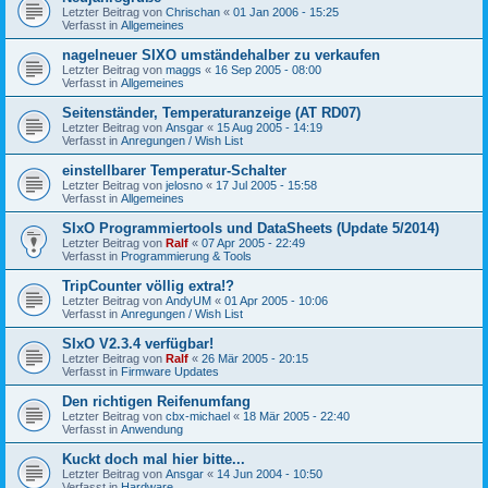
Letzter Beitrag von
Chrischan
«
01 Jan 2006 - 15:25
Verfasst in
Allgemeines
nagelneuer SIXO umständehalber zu verkaufen
Letzter Beitrag von
maggs
«
16 Sep 2005 - 08:00
Verfasst in
Allgemeines
Seitenständer, Temperaturanzeige (AT RD07)
Letzter Beitrag von
Ansgar
«
15 Aug 2005 - 14:19
Verfasst in
Anregungen / Wish List
einstellbarer Temperatur-Schalter
Letzter Beitrag von
jelosno
«
17 Jul 2005 - 15:58
Verfasst in
Allgemeines
SIxO Programmiertools und DataSheets (Update 5/2014)
Letzter Beitrag von
Ralf
«
07 Apr 2005 - 22:49
Verfasst in
Programmierung & Tools
TripCounter völlig extra!?
Letzter Beitrag von
AndyUM
«
01 Apr 2005 - 10:06
Verfasst in
Anregungen / Wish List
SIxO V2.3.4 verfügbar!
Letzter Beitrag von
Ralf
«
26 Mär 2005 - 20:15
Verfasst in
Firmware Updates
Den richtigen Reifenumfang
Letzter Beitrag von
cbx-michael
«
18 Mär 2005 - 22:40
Verfasst in
Anwendung
Kuckt doch mal hier bitte...
Letzter Beitrag von
Ansgar
«
14 Jun 2004 - 10:50
Verfasst in
Hardware