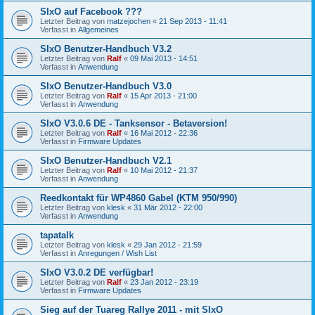
SIxO auf Facebook ???
Letzter Beitrag von
matzejochen
«
21 Sep 2013 - 11:41
Verfasst in
Allgemeines
SIxO Benutzer-Handbuch V3.2
Letzter Beitrag von
Ralf
«
09 Mai 2013 - 14:51
Verfasst in
Anwendung
SIxO Benutzer-Handbuch V3.0
Letzter Beitrag von
Ralf
«
15 Apr 2013 - 21:00
Verfasst in
Anwendung
SIxO V3.0.6 DE - Tanksensor - Betaversion!
Letzter Beitrag von
Ralf
«
16 Mai 2012 - 22:36
Verfasst in
Firmware Updates
SIxO Benutzer-Handbuch V2.1
Letzter Beitrag von
Ralf
«
10 Mai 2012 - 21:37
Verfasst in
Anwendung
Reedkontakt für WP4860 Gabel (KTM 950/990)
Letzter Beitrag von
klesk
«
31 Mär 2012 - 22:00
Verfasst in
Anwendung
tapatalk
Letzter Beitrag von
klesk
«
29 Jan 2012 - 21:59
Verfasst in
Anregungen / Wish List
SIxO V3.0.2 DE verfügbar!
Letzter Beitrag von
Ralf
«
23 Jan 2012 - 23:19
Verfasst in
Firmware Updates
Sieg auf der Tuareg Rallye 2011 - mit SIxO