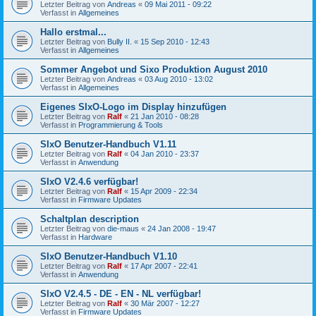
Letzter Beitrag von
Andreas
«
09 Mai 2011 - 09:22
Verfasst in
Allgemeines
Hallo erstmal...
Letzter Beitrag von
Bully II.
«
15 Sep 2010 - 12:43
Verfasst in
Allgemeines
Sommer Angebot und Sixo Produktion August 2010
Letzter Beitrag von
Andreas
«
03 Aug 2010 - 13:02
Verfasst in
Allgemeines
Eigenes SIxO-Logo im Display hinzufügen
Letzter Beitrag von
Ralf
«
21 Jan 2010 - 08:28
Verfasst in
Programmierung & Tools
SIxO Benutzer-Handbuch V1.11
Letzter Beitrag von
Ralf
«
04 Jan 2010 - 23:37
Verfasst in
Anwendung
SIxO V2.4.6 verfügbar!
Letzter Beitrag von
Ralf
«
15 Apr 2009 - 22:34
Verfasst in
Firmware Updates
Schaltplan description
Letzter Beitrag von
die-maus
«
24 Jan 2008 - 19:47
Verfasst in
Hardware
SIxO Benutzer-Handbuch V1.10
Letzter Beitrag von
Ralf
«
17 Apr 2007 - 22:41
Verfasst in
Anwendung
SIxO V2.4.5 - DE - EN - NL verfügbar!
Letzter Beitrag von
Ralf
«
30 Mär 2007 - 12:27
Verfasst in
Firmware Updates