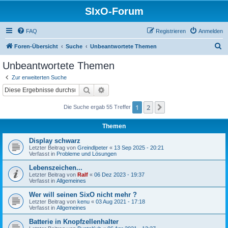
SIxO-Forum
FAQ
Registrieren
Anmelden
S
Foren-Übersicht
Suche
Unbeantwortete Themen
u
Unbeantwortete Themen
c
Zur erweiterten Suche
h
Suche
Erweiterte Suche
e
1
2
Nächste
Die Suche ergab 55 Treffer
Themen
Display schwarz
Letzter Beitrag von
Greindlpeter
«
13 Sep 2025 - 20:21
Verfasst in
Probleme und Lösungen
Lebenszeichen...
Letzter Beitrag von
Ralf
«
06 Dez 2023 - 19:37
Verfasst in
Allgemeines
Wer will seinen SixO nicht mehr ?
Letzter Beitrag von
kenu
«
03 Aug 2021 - 17:18
Verfasst in
Allgemeines
Batterie in Knopfzellenhalter