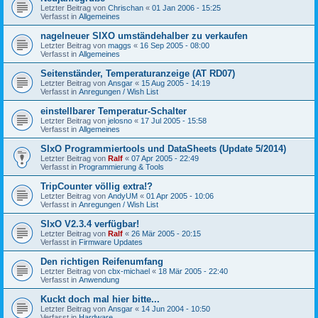
Letzter Beitrag von
Chrischan
«
01 Jan 2006 - 15:25
Verfasst in
Allgemeines
nagelneuer SIXO umständehalber zu verkaufen
Letzter Beitrag von
maggs
«
16 Sep 2005 - 08:00
Verfasst in
Allgemeines
Seitenständer, Temperaturanzeige (AT RD07)
Letzter Beitrag von
Ansgar
«
15 Aug 2005 - 14:19
Verfasst in
Anregungen / Wish List
einstellbarer Temperatur-Schalter
Letzter Beitrag von
jelosno
«
17 Jul 2005 - 15:58
Verfasst in
Allgemeines
SIxO Programmiertools und DataSheets (Update 5/2014)
Letzter Beitrag von
Ralf
«
07 Apr 2005 - 22:49
Verfasst in
Programmierung & Tools
TripCounter völlig extra!?
Letzter Beitrag von
AndyUM
«
01 Apr 2005 - 10:06
Verfasst in
Anregungen / Wish List
SIxO V2.3.4 verfügbar!
Letzter Beitrag von
Ralf
«
26 Mär 2005 - 20:15
Verfasst in
Firmware Updates
Den richtigen Reifenumfang
Letzter Beitrag von
cbx-michael
«
18 Mär 2005 - 22:40
Verfasst in
Anwendung
Kuckt doch mal hier bitte...
Letzter Beitrag von
Ansgar
«
14 Jun 2004 - 10:50
Verfasst in
Hardware