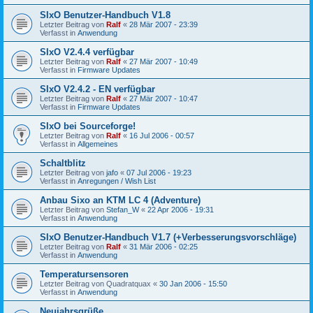
SIxO Benutzer-Handbuch V1.8
Letzter Beitrag von
Ralf
«
28 Mär 2007 - 23:39
Verfasst in
Anwendung
SIxO V2.4.4 verfügbar
Letzter Beitrag von
Ralf
«
27 Mär 2007 - 10:49
Verfasst in
Firmware Updates
SIxO V2.4.2 - EN verfügbar
Letzter Beitrag von
Ralf
«
27 Mär 2007 - 10:47
Verfasst in
Firmware Updates
SIxO bei Sourceforge!
Letzter Beitrag von
Ralf
«
16 Jul 2006 - 00:57
Verfasst in
Allgemeines
Schaltblitz
Letzter Beitrag von
jafo
«
07 Jul 2006 - 19:23
Verfasst in
Anregungen / Wish List
Anbau Sixo an KTM LC 4 (Adventure)
Letzter Beitrag von
Stefan_W
«
22 Apr 2006 - 19:31
Verfasst in
Anwendung
SIxO Benutzer-Handbuch V1.7 (+Verbesserungsvorschläge)
Letzter Beitrag von
Ralf
«
31 Mär 2006 - 02:25
Verfasst in
Anwendung
Temperatursensoren
Letzter Beitrag von
Quadratquax
«
30 Jan 2006 - 15:50
Verfasst in
Anwendung
Neujahrsgrüße