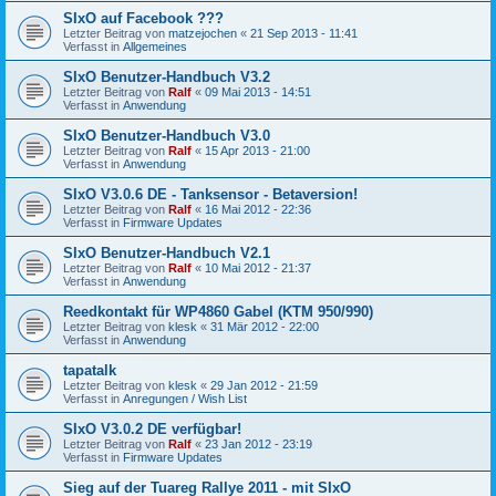
SIxO auf Facebook ???
Letzter Beitrag von
matzejochen
«
21 Sep 2013 - 11:41
Verfasst in
Allgemeines
SIxO Benutzer-Handbuch V3.2
Letzter Beitrag von
Ralf
«
09 Mai 2013 - 14:51
Verfasst in
Anwendung
SIxO Benutzer-Handbuch V3.0
Letzter Beitrag von
Ralf
«
15 Apr 2013 - 21:00
Verfasst in
Anwendung
SIxO V3.0.6 DE - Tanksensor - Betaversion!
Letzter Beitrag von
Ralf
«
16 Mai 2012 - 22:36
Verfasst in
Firmware Updates
SIxO Benutzer-Handbuch V2.1
Letzter Beitrag von
Ralf
«
10 Mai 2012 - 21:37
Verfasst in
Anwendung
Reedkontakt für WP4860 Gabel (KTM 950/990)
Letzter Beitrag von
klesk
«
31 Mär 2012 - 22:00
Verfasst in
Anwendung
tapatalk
Letzter Beitrag von
klesk
«
29 Jan 2012 - 21:59
Verfasst in
Anregungen / Wish List
SIxO V3.0.2 DE verfügbar!
Letzter Beitrag von
Ralf
«
23 Jan 2012 - 23:19
Verfasst in
Firmware Updates
Sieg auf der Tuareg Rallye 2011 - mit SIxO