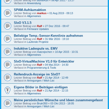
Letzter Beitrag von
BunteKuh
«
06 Apr 2021 - 13:27
Verfasst in
Anwendung
SPAM-Aufräumaktion
Letzter Beitrag von
markus
«
01 Aug 2019 - 09:13
Verfasst in
Allgemeines
SIxO V3.1.5
Letzter Beitrag von
Ralf
«
27 Dez 2016 - 09:47
Verfasst in
Firmware Updates
Beliebige Temp.-Sensor-Kennlinie aufnehmen
Letzter Beitrag von
Ralf
«
31 Mär 2016 - 19:10
Verfasst in
Laufende Projekte
Induktive Ladespule vs. EMV
Letzter Beitrag von
matzejochen
«
10 Apr 2015 - 10:31
Verfasst in
Allgemeines
SIxO-VirtualMachine V1.0 für Entwickler
Letzter Beitrag von
Ralf
«
04 Mai 2014 - 14:30
Verfasst in
Programmierung & Tools
Reifendruck-Anzeige im SIxO?
Letzter Beitrag von
Ralf
«
21 Apr 2014 - 12:49
Verfasst in
Anregungen / Wish List
Eigene Bilder in Beiträgen einfügen
Letzter Beitrag von
Ralf
«
21 Apr 2014 - 12:15
Verfasst in
Allgemeines
Meine persönlichen Wünsche und Ideen zusammengefasst
Letzter Beitrag von
Bruin350
«
03 Okt 2013 - 18:05
Verfasst in
Anregungen / Wish List