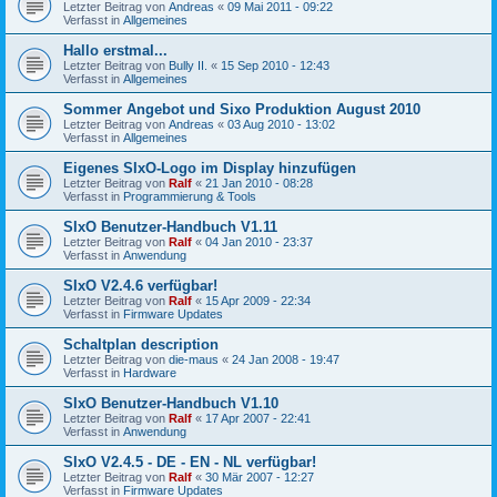
Letzter Beitrag von
Andreas
«
09 Mai 2011 - 09:22
Verfasst in
Allgemeines
Hallo erstmal...
Letzter Beitrag von
Bully II.
«
15 Sep 2010 - 12:43
Verfasst in
Allgemeines
Sommer Angebot und Sixo Produktion August 2010
Letzter Beitrag von
Andreas
«
03 Aug 2010 - 13:02
Verfasst in
Allgemeines
Eigenes SIxO-Logo im Display hinzufügen
Letzter Beitrag von
Ralf
«
21 Jan 2010 - 08:28
Verfasst in
Programmierung & Tools
SIxO Benutzer-Handbuch V1.11
Letzter Beitrag von
Ralf
«
04 Jan 2010 - 23:37
Verfasst in
Anwendung
SIxO V2.4.6 verfügbar!
Letzter Beitrag von
Ralf
«
15 Apr 2009 - 22:34
Verfasst in
Firmware Updates
Schaltplan description
Letzter Beitrag von
die-maus
«
24 Jan 2008 - 19:47
Verfasst in
Hardware
SIxO Benutzer-Handbuch V1.10
Letzter Beitrag von
Ralf
«
17 Apr 2007 - 22:41
Verfasst in
Anwendung
SIxO V2.4.5 - DE - EN - NL verfügbar!
Letzter Beitrag von
Ralf
«
30 Mär 2007 - 12:27
Verfasst in
Firmware Updates