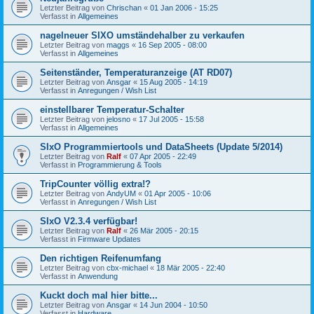
Letzter Beitrag von
Chrischan
«
01 Jan 2006 - 15:25
Verfasst in
Allgemeines
nagelneuer SIXO umständehalber zu verkaufen
Letzter Beitrag von
maggs
«
16 Sep 2005 - 08:00
Verfasst in
Allgemeines
Seitenständer, Temperaturanzeige (AT RD07)
Letzter Beitrag von
Ansgar
«
15 Aug 2005 - 14:19
Verfasst in
Anregungen / Wish List
einstellbarer Temperatur-Schalter
Letzter Beitrag von
jelosno
«
17 Jul 2005 - 15:58
Verfasst in
Allgemeines
SIxO Programmiertools und DataSheets (Update 5/2014)
Letzter Beitrag von
Ralf
«
07 Apr 2005 - 22:49
Verfasst in
Programmierung & Tools
TripCounter völlig extra!?
Letzter Beitrag von
AndyUM
«
01 Apr 2005 - 10:06
Verfasst in
Anregungen / Wish List
SIxO V2.3.4 verfügbar!
Letzter Beitrag von
Ralf
«
26 Mär 2005 - 20:15
Verfasst in
Firmware Updates
Den richtigen Reifenumfang
Letzter Beitrag von
cbx-michael
«
18 Mär 2005 - 22:40
Verfasst in
Anwendung
Kuckt doch mal hier bitte...
Letzter Beitrag von
Ansgar
«
14 Jun 2004 - 10:50
Verfasst in
Hardware