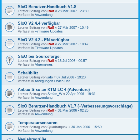
SIxO Benutzer-Handbuch V1.8
Letzter Beitrag von
Ralf
«
28 Mär 2007 - 23:39
Verfasst in
Anwendung
SIxO V2.4.4 verfügbar
Letzter Beitrag von
Ralf
«
27 Mär 2007 - 10:49
Verfasst in
Firmware Updates
SIxO V2.4.2 - EN verfügbar
Letzter Beitrag von
Ralf
«
27 Mär 2007 - 10:47
Verfasst in
Firmware Updates
SIxO bei Sourceforge!
Letzter Beitrag von
Ralf
«
16 Jul 2006 - 00:57
Verfasst in
Allgemeines
Schaltblitz
Letzter Beitrag von
jafo
«
07 Jul 2006 - 19:23
Verfasst in
Anregungen / Wish List
Anbau Sixo an KTM LC 4 (Adventure)
Letzter Beitrag von
Stefan_W
«
22 Apr 2006 - 19:31
Verfasst in
Anwendung
SIxO Benutzer-Handbuch V1.7 (+Verbesserungsvorschläge)
Letzter Beitrag von
Ralf
«
31 Mär 2006 - 02:25
Verfasst in
Anwendung
Temperatursensoren
Letzter Beitrag von
Quadratquax
«
30 Jan 2006 - 15:50
Verfasst in
Anwendung
Neujahrsgrüße