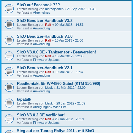
SIxO auf Facebook ???
Letzter Beitrag von
matzejochen
«
21 Sep 2013 - 11:41
Verfasst in
Allgemeines
SIxO Benutzer-Handbuch V3.2
Letzter Beitrag von
Ralf
«
09 Mai 2013 - 14:51
Verfasst in
Anwendung
SIxO Benutzer-Handbuch V3.0
Letzter Beitrag von
Ralf
«
15 Apr 2013 - 21:00
Verfasst in
Anwendung
SIxO V3.0.6 DE - Tanksensor - Betaversion!
Letzter Beitrag von
Ralf
«
16 Mai 2012 - 22:36
Verfasst in
Firmware Updates
SIxO Benutzer-Handbuch V2.1
Letzter Beitrag von
Ralf
«
10 Mai 2012 - 21:37
Verfasst in
Anwendung
Reedkontakt für WP4860 Gabel (KTM 950/990)
Letzter Beitrag von
klesk
«
31 Mär 2012 - 22:00
Verfasst in
Anwendung
tapatalk
Letzter Beitrag von
klesk
«
29 Jan 2012 - 21:59
Verfasst in
Anregungen / Wish List
SIxO V3.0.2 DE verfügbar!
Letzter Beitrag von
Ralf
«
23 Jan 2012 - 23:19
Verfasst in
Firmware Updates
Sieg auf der Tuareg Rallye 2011 - mit SIxO