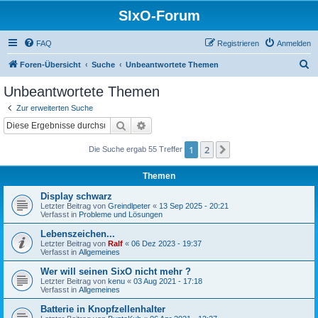
SIxO-Forum
FAQ
Registrieren
Anmelden
S
Foren-Übersicht
Suche
Unbeantwortete Themen
u
Unbeantwortete Themen
c
Zur erweiterten Suche
h
Suche
Erweiterte Suche
e
1
2
Nächste
Die Suche ergab 55 Treffer
Themen
Display schwarz
Letzter Beitrag von
Greindlpeter
«
13 Sep 2025 - 20:21
Verfasst in
Probleme und Lösungen
Lebenszeichen...
Letzter Beitrag von
Ralf
«
06 Dez 2023 - 19:37
Verfasst in
Allgemeines
Wer will seinen SixO nicht mehr ?
Letzter Beitrag von
kenu
«
03 Aug 2021 - 17:18
Verfasst in
Allgemeines
Batterie in Knopfzellenhalter