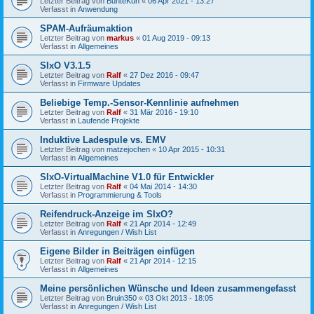
Letzter Beitrag von
BunteKuh
«
06 Apr 2021 - 13:27
Verfasst in
Anwendung
SPAM-Aufräumaktion
Letzter Beitrag von
markus
«
01 Aug 2019 - 09:13
Verfasst in
Allgemeines
SIxO V3.1.5
Letzter Beitrag von
Ralf
«
27 Dez 2016 - 09:47
Verfasst in
Firmware Updates
Beliebige Temp.-Sensor-Kennlinie aufnehmen
Letzter Beitrag von
Ralf
«
31 Mär 2016 - 19:10
Verfasst in
Laufende Projekte
Induktive Ladespule vs. EMV
Letzter Beitrag von
matzejochen
«
10 Apr 2015 - 10:31
Verfasst in
Allgemeines
SIxO-VirtualMachine V1.0 für Entwickler
Letzter Beitrag von
Ralf
«
04 Mai 2014 - 14:30
Verfasst in
Programmierung & Tools
Reifendruck-Anzeige im SIxO?
Letzter Beitrag von
Ralf
«
21 Apr 2014 - 12:49
Verfasst in
Anregungen / Wish List
Eigene Bilder in Beiträgen einfügen
Letzter Beitrag von
Ralf
«
21 Apr 2014 - 12:15
Verfasst in
Allgemeines
Meine persönlichen Wünsche und Ideen zusammengefasst
Letzter Beitrag von
Bruin350
«
03 Okt 2013 - 18:05
Verfasst in
Anregungen / Wish List