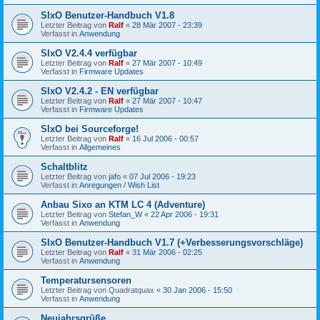
SIxO Benutzer-Handbuch V1.8
Letzter Beitrag von
Ralf
«
28 Mär 2007 - 23:39
Verfasst in
Anwendung
SIxO V2.4.4 verfügbar
Letzter Beitrag von
Ralf
«
27 Mär 2007 - 10:49
Verfasst in
Firmware Updates
SIxO V2.4.2 - EN verfügbar
Letzter Beitrag von
Ralf
«
27 Mär 2007 - 10:47
Verfasst in
Firmware Updates
SIxO bei Sourceforge!
Letzter Beitrag von
Ralf
«
16 Jul 2006 - 00:57
Verfasst in
Allgemeines
Schaltblitz
Letzter Beitrag von
jafo
«
07 Jul 2006 - 19:23
Verfasst in
Anregungen / Wish List
Anbau Sixo an KTM LC 4 (Adventure)
Letzter Beitrag von
Stefan_W
«
22 Apr 2006 - 19:31
Verfasst in
Anwendung
SIxO Benutzer-Handbuch V1.7 (+Verbesserungsvorschläge)
Letzter Beitrag von
Ralf
«
31 Mär 2006 - 02:25
Verfasst in
Anwendung
Temperatursensoren
Letzter Beitrag von
Quadratquax
«
30 Jan 2006 - 15:50
Verfasst in
Anwendung
Neujahrsgrüße