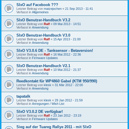
SIxO auf Facebook ???
Letzter Beitrag von
matzejochen
«
21 Sep 2013 - 11:41
Verfasst in
Allgemeines
SIxO Benutzer-Handbuch V3.2
Letzter Beitrag von
Ralf
«
09 Mai 2013 - 14:51
Verfasst in
Anwendung
SIxO Benutzer-Handbuch V3.0
Letzter Beitrag von
Ralf
«
15 Apr 2013 - 21:00
Verfasst in
Anwendung
SIxO V3.0.6 DE - Tanksensor - Betaversion!
Letzter Beitrag von
Ralf
«
16 Mai 2012 - 22:36
Verfasst in
Firmware Updates
SIxO Benutzer-Handbuch V2.1
Letzter Beitrag von
Ralf
«
10 Mai 2012 - 21:37
Verfasst in
Anwendung
Reedkontakt für WP4860 Gabel (KTM 950/990)
Letzter Beitrag von
klesk
«
31 Mär 2012 - 22:00
Verfasst in
Anwendung
tapatalk
Letzter Beitrag von
klesk
«
29 Jan 2012 - 21:59
Verfasst in
Anregungen / Wish List
SIxO V3.0.2 DE verfügbar!
Letzter Beitrag von
Ralf
«
23 Jan 2012 - 23:19
Verfasst in
Firmware Updates
Sieg auf der Tuareg Rallye 2011 - mit SIxO