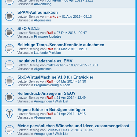
Letzter Beitrag von
BunteKuh
«
06 Apr 2021 - 13:27
Verfasst in
Anwendung
SPAM-Aufräumaktion
Letzter Beitrag von
markus
«
01 Aug 2019 - 09:13
Verfasst in
Allgemeines
SIxO V3.1.5
Letzter Beitrag von
Ralf
«
27 Dez 2016 - 09:47
Verfasst in
Firmware Updates
Beliebige Temp.-Sensor-Kennlinie aufnehmen
Letzter Beitrag von
Ralf
«
31 Mär 2016 - 19:10
Verfasst in
Laufende Projekte
Induktive Ladespule vs. EMV
Letzter Beitrag von
matzejochen
«
10 Apr 2015 - 10:31
Verfasst in
Allgemeines
SIxO-VirtualMachine V1.0 für Entwickler
Letzter Beitrag von
Ralf
«
04 Mai 2014 - 14:30
Verfasst in
Programmierung & Tools
Reifendruck-Anzeige im SIxO?
Letzter Beitrag von
Ralf
«
21 Apr 2014 - 12:49
Verfasst in
Anregungen / Wish List
Eigene Bilder in Beiträgen einfügen
Letzter Beitrag von
Ralf
«
21 Apr 2014 - 12:15
Verfasst in
Allgemeines
Meine persönlichen Wünsche und Ideen zusammengefasst
Letzter Beitrag von
Bruin350
«
03 Okt 2013 - 18:05
Verfasst in
Anregungen / Wish List