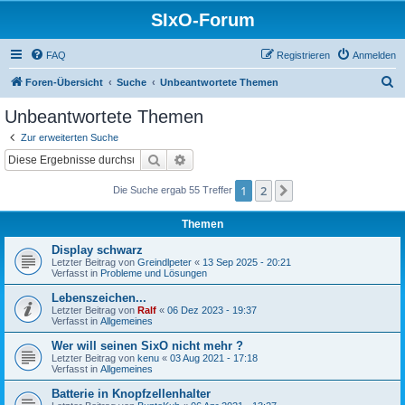
SIxO-Forum
FAQ
Registrieren
Anmelden
S
Foren-Übersicht
Suche
Unbeantwortete Themen
u
Unbeantwortete Themen
c
Zur erweiterten Suche
h
Suche
Erweiterte Suche
e
1
2
Nächste
Die Suche ergab 55 Treffer
Themen
Display schwarz
Letzter Beitrag von
Greindlpeter
«
13 Sep 2025 - 20:21
Verfasst in
Probleme und Lösungen
Lebenszeichen...
Letzter Beitrag von
Ralf
«
06 Dez 2023 - 19:37
Verfasst in
Allgemeines
Wer will seinen SixO nicht mehr ?
Letzter Beitrag von
kenu
«
03 Aug 2021 - 17:18
Verfasst in
Allgemeines
Batterie in Knopfzellenhalter