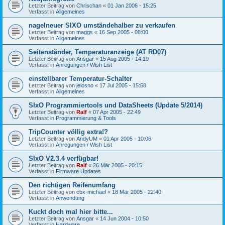
Letzter Beitrag von
Chrischan
«
01 Jan 2006 - 15:25
Verfasst in
Allgemeines
nagelneuer SIXO umständehalber zu verkaufen
Letzter Beitrag von
maggs
«
16 Sep 2005 - 08:00
Verfasst in
Allgemeines
Seitenständer, Temperaturanzeige (AT RD07)
Letzter Beitrag von
Ansgar
«
15 Aug 2005 - 14:19
Verfasst in
Anregungen / Wish List
einstellbarer Temperatur-Schalter
Letzter Beitrag von
jelosno
«
17 Jul 2005 - 15:58
Verfasst in
Allgemeines
SIxO Programmiertools und DataSheets (Update 5/2014)
Letzter Beitrag von
Ralf
«
07 Apr 2005 - 22:49
Verfasst in
Programmierung & Tools
TripCounter völlig extra!?
Letzter Beitrag von
AndyUM
«
01 Apr 2005 - 10:06
Verfasst in
Anregungen / Wish List
SIxO V2.3.4 verfügbar!
Letzter Beitrag von
Ralf
«
26 Mär 2005 - 20:15
Verfasst in
Firmware Updates
Den richtigen Reifenumfang
Letzter Beitrag von
cbx-michael
«
18 Mär 2005 - 22:40
Verfasst in
Anwendung
Kuckt doch mal hier bitte...
Letzter Beitrag von
Ansgar
«
14 Jun 2004 - 10:50
Verfasst in
Hardware