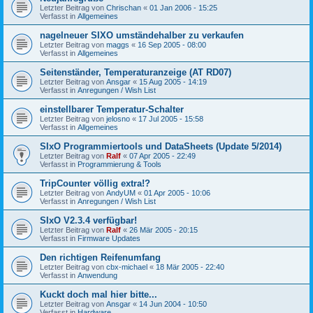
Letzter Beitrag von
Chrischan
«
01 Jan 2006 - 15:25
Verfasst in
Allgemeines
nagelneuer SIXO umständehalber zu verkaufen
Letzter Beitrag von
maggs
«
16 Sep 2005 - 08:00
Verfasst in
Allgemeines
Seitenständer, Temperaturanzeige (AT RD07)
Letzter Beitrag von
Ansgar
«
15 Aug 2005 - 14:19
Verfasst in
Anregungen / Wish List
einstellbarer Temperatur-Schalter
Letzter Beitrag von
jelosno
«
17 Jul 2005 - 15:58
Verfasst in
Allgemeines
SIxO Programmiertools und DataSheets (Update 5/2014)
Letzter Beitrag von
Ralf
«
07 Apr 2005 - 22:49
Verfasst in
Programmierung & Tools
TripCounter völlig extra!?
Letzter Beitrag von
AndyUM
«
01 Apr 2005 - 10:06
Verfasst in
Anregungen / Wish List
SIxO V2.3.4 verfügbar!
Letzter Beitrag von
Ralf
«
26 Mär 2005 - 20:15
Verfasst in
Firmware Updates
Den richtigen Reifenumfang
Letzter Beitrag von
cbx-michael
«
18 Mär 2005 - 22:40
Verfasst in
Anwendung
Kuckt doch mal hier bitte...
Letzter Beitrag von
Ansgar
«
14 Jun 2004 - 10:50
Verfasst in
Hardware