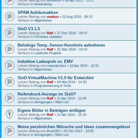
Letzter Beitrag von
BunteKuh
«
06 Apr 2021 - 13:27
Verfasst in
Anwendung
SPAM-Aufräumaktion
Letzter Beitrag von
markus
«
01 Aug 2019 - 09:13
Verfasst in
Allgemeines
SIxO V3.1.5
Letzter Beitrag von
Ralf
«
27 Dez 2016 - 09:47
Verfasst in
Firmware Updates
Beliebige Temp.-Sensor-Kennlinie aufnehmen
Letzter Beitrag von
Ralf
«
31 Mär 2016 - 19:10
Verfasst in
Laufende Projekte
Induktive Ladespule vs. EMV
Letzter Beitrag von
matzejochen
«
10 Apr 2015 - 10:31
Verfasst in
Allgemeines
SIxO-VirtualMachine V1.0 für Entwickler
Letzter Beitrag von
Ralf
«
04 Mai 2014 - 14:30
Verfasst in
Programmierung & Tools
Reifendruck-Anzeige im SIxO?
Letzter Beitrag von
Ralf
«
21 Apr 2014 - 12:49
Verfasst in
Anregungen / Wish List
Eigene Bilder in Beiträgen einfügen
Letzter Beitrag von
Ralf
«
21 Apr 2014 - 12:15
Verfasst in
Allgemeines
Meine persönlichen Wünsche und Ideen zusammengefasst
Letzter Beitrag von
Bruin350
«
03 Okt 2013 - 18:05
Verfasst in
Anregungen / Wish List