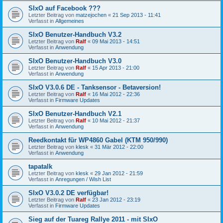
SIxO auf Facebook ???
Letzter Beitrag von
matzejochen
«
21 Sep 2013 - 11:41
Verfasst in
Allgemeines
SIxO Benutzer-Handbuch V3.2
Letzter Beitrag von
Ralf
«
09 Mai 2013 - 14:51
Verfasst in
Anwendung
SIxO Benutzer-Handbuch V3.0
Letzter Beitrag von
Ralf
«
15 Apr 2013 - 21:00
Verfasst in
Anwendung
SIxO V3.0.6 DE - Tanksensor - Betaversion!
Letzter Beitrag von
Ralf
«
16 Mai 2012 - 22:36
Verfasst in
Firmware Updates
SIxO Benutzer-Handbuch V2.1
Letzter Beitrag von
Ralf
«
10 Mai 2012 - 21:37
Verfasst in
Anwendung
Reedkontakt für WP4860 Gabel (KTM 950/990)
Letzter Beitrag von
klesk
«
31 Mär 2012 - 22:00
Verfasst in
Anwendung
tapatalk
Letzter Beitrag von
klesk
«
29 Jan 2012 - 21:59
Verfasst in
Anregungen / Wish List
SIxO V3.0.2 DE verfügbar!
Letzter Beitrag von
Ralf
«
23 Jan 2012 - 23:19
Verfasst in
Firmware Updates
Sieg auf der Tuareg Rallye 2011 - mit SIxO