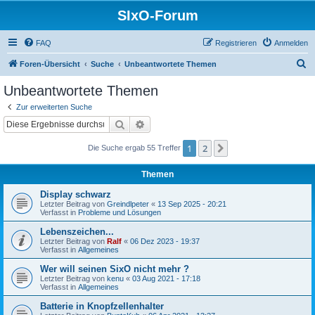
SIxO-Forum
FAQ
Registrieren
Anmelden
S
Foren-Übersicht
Suche
Unbeantwortete Themen
u
Unbeantwortete Themen
c
Zur erweiterten Suche
h
Suche
Erweiterte Suche
e
1
2
Nächste
Die Suche ergab 55 Treffer
Themen
Display schwarz
Letzter Beitrag von
Greindlpeter
«
13 Sep 2025 - 20:21
Verfasst in
Probleme und Lösungen
Lebenszeichen...
Letzter Beitrag von
Ralf
«
06 Dez 2023 - 19:37
Verfasst in
Allgemeines
Wer will seinen SixO nicht mehr ?
Letzter Beitrag von
kenu
«
03 Aug 2021 - 17:18
Verfasst in
Allgemeines
Batterie in Knopfzellenhalter