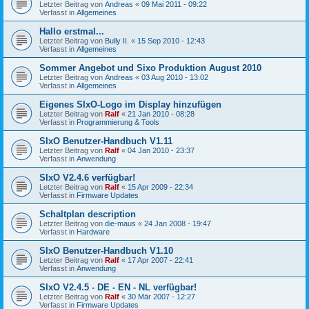
Letzter Beitrag von
Andreas
«
09 Mai 2011 - 09:22
Verfasst in
Allgemeines
Hallo erstmal...
Letzter Beitrag von
Bully II.
«
15 Sep 2010 - 12:43
Verfasst in
Allgemeines
Sommer Angebot und Sixo Produktion August 2010
Letzter Beitrag von
Andreas
«
03 Aug 2010 - 13:02
Verfasst in
Allgemeines
Eigenes SIxO-Logo im Display hinzufügen
Letzter Beitrag von
Ralf
«
21 Jan 2010 - 08:28
Verfasst in
Programmierung & Tools
SIxO Benutzer-Handbuch V1.11
Letzter Beitrag von
Ralf
«
04 Jan 2010 - 23:37
Verfasst in
Anwendung
SIxO V2.4.6 verfügbar!
Letzter Beitrag von
Ralf
«
15 Apr 2009 - 22:34
Verfasst in
Firmware Updates
Schaltplan description
Letzter Beitrag von
die-maus
«
24 Jan 2008 - 19:47
Verfasst in
Hardware
SIxO Benutzer-Handbuch V1.10
Letzter Beitrag von
Ralf
«
17 Apr 2007 - 22:41
Verfasst in
Anwendung
SIxO V2.4.5 - DE - EN - NL verfügbar!
Letzter Beitrag von
Ralf
«
30 Mär 2007 - 12:27
Verfasst in
Firmware Updates