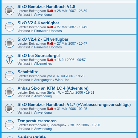
SIxO Benutzer-Handbuch V1.8
Letzter Beitrag von
Ralf
«
28 Mär 2007 - 23:39
Verfasst in
Anwendung
SIxO V2.4.4 verfügbar
Letzter Beitrag von
Ralf
«
27 Mär 2007 - 10:49
Verfasst in
Firmware Updates
SIxO V2.4.2 - EN verfügbar
Letzter Beitrag von
Ralf
«
27 Mär 2007 - 10:47
Verfasst in
Firmware Updates
SIxO bei Sourceforge!
Letzter Beitrag von
Ralf
«
16 Jul 2006 - 00:57
Verfasst in
Allgemeines
Schaltblitz
Letzter Beitrag von
jafo
«
07 Jul 2006 - 19:23
Verfasst in
Anregungen / Wish List
Anbau Sixo an KTM LC 4 (Adventure)
Letzter Beitrag von
Stefan_W
«
22 Apr 2006 - 19:31
Verfasst in
Anwendung
SIxO Benutzer-Handbuch V1.7 (+Verbesserungsvorschläge)
Letzter Beitrag von
Ralf
«
31 Mär 2006 - 02:25
Verfasst in
Anwendung
Temperatursensoren
Letzter Beitrag von
Quadratquax
«
30 Jan 2006 - 15:50
Verfasst in
Anwendung
Neujahrsgrüße