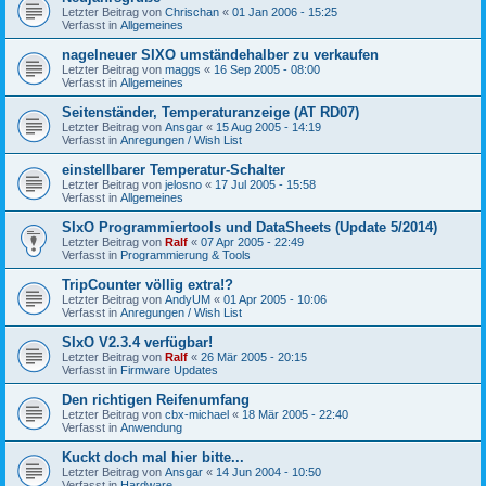
Letzter Beitrag von
Chrischan
«
01 Jan 2006 - 15:25
Verfasst in
Allgemeines
nagelneuer SIXO umständehalber zu verkaufen
Letzter Beitrag von
maggs
«
16 Sep 2005 - 08:00
Verfasst in
Allgemeines
Seitenständer, Temperaturanzeige (AT RD07)
Letzter Beitrag von
Ansgar
«
15 Aug 2005 - 14:19
Verfasst in
Anregungen / Wish List
einstellbarer Temperatur-Schalter
Letzter Beitrag von
jelosno
«
17 Jul 2005 - 15:58
Verfasst in
Allgemeines
SIxO Programmiertools und DataSheets (Update 5/2014)
Letzter Beitrag von
Ralf
«
07 Apr 2005 - 22:49
Verfasst in
Programmierung & Tools
TripCounter völlig extra!?
Letzter Beitrag von
AndyUM
«
01 Apr 2005 - 10:06
Verfasst in
Anregungen / Wish List
SIxO V2.3.4 verfügbar!
Letzter Beitrag von
Ralf
«
26 Mär 2005 - 20:15
Verfasst in
Firmware Updates
Den richtigen Reifenumfang
Letzter Beitrag von
cbx-michael
«
18 Mär 2005 - 22:40
Verfasst in
Anwendung
Kuckt doch mal hier bitte...
Letzter Beitrag von
Ansgar
«
14 Jun 2004 - 10:50
Verfasst in
Hardware