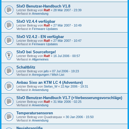
SIxO Benutzer-Handbuch V1.8
Letzter Beitrag von
Ralf
«
28 Mär 2007 - 23:39
Verfasst in
Anwendung
SIxO V2.4.4 verfügbar
Letzter Beitrag von
Ralf
«
27 Mär 2007 - 10:49
Verfasst in
Firmware Updates
SIxO V2.4.2 - EN verfügbar
Letzter Beitrag von
Ralf
«
27 Mär 2007 - 10:47
Verfasst in
Firmware Updates
SIxO bei Sourceforge!
Letzter Beitrag von
Ralf
«
16 Jul 2006 - 00:57
Verfasst in
Allgemeines
Schaltblitz
Letzter Beitrag von
jafo
«
07 Jul 2006 - 19:23
Verfasst in
Anregungen / Wish List
Anbau Sixo an KTM LC 4 (Adventure)
Letzter Beitrag von
Stefan_W
«
22 Apr 2006 - 19:31
Verfasst in
Anwendung
SIxO Benutzer-Handbuch V1.7 (+Verbesserungsvorschläge)
Letzter Beitrag von
Ralf
«
31 Mär 2006 - 02:25
Verfasst in
Anwendung
Temperatursensoren
Letzter Beitrag von
Quadratquax
«
30 Jan 2006 - 15:50
Verfasst in
Anwendung
Neujahrsgrüße