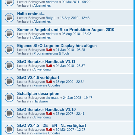
Letzter Beitrag von
Andreas
«
09 Mai 2011 - 09:22
Verfasst in
Allgemeines
Hallo erstmal...
Letzter Beitrag von
Bully II.
«
15 Sep 2010 - 12:43
Verfasst in
Allgemeines
Sommer Angebot und Sixo Produktion August 2010
Letzter Beitrag von
Andreas
«
03 Aug 2010 - 13:02
Verfasst in
Allgemeines
Eigenes SIxO-Logo im Display hinzufügen
Letzter Beitrag von
Ralf
«
21 Jan 2010 - 08:28
Verfasst in
Programmierung & Tools
SIxO Benutzer-Handbuch V1.11
Letzter Beitrag von
Ralf
«
04 Jan 2010 - 23:37
Verfasst in
Anwendung
SIxO V2.4.6 verfügbar!
Letzter Beitrag von
Ralf
«
15 Apr 2009 - 22:34
Verfasst in
Firmware Updates
Schaltplan description
Letzter Beitrag von
die-maus
«
24 Jan 2008 - 19:47
Verfasst in
Hardware
SIxO Benutzer-Handbuch V1.10
Letzter Beitrag von
Ralf
«
17 Apr 2007 - 22:41
Verfasst in
Anwendung
SIxO V2.4.5 - DE - EN - NL verfügbar!
Letzter Beitrag von
Ralf
«
30 Mär 2007 - 12:27
Verfasst in
Firmware Updates