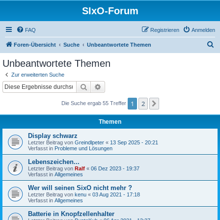
SIxO-Forum
FAQ
Registrieren
Anmelden
S
Foren-Übersicht
Suche
Unbeantwortete Themen
u
Unbeantwortete Themen
c
Zur erweiterten Suche
h
Suche
Erweiterte Suche
e
1
2
Nächste
Die Suche ergab 55 Treffer
Themen
Display schwarz
Letzter Beitrag von
Greindlpeter
«
13 Sep 2025 - 20:21
Verfasst in
Probleme und Lösungen
Lebenszeichen...
Letzter Beitrag von
Ralf
«
06 Dez 2023 - 19:37
Verfasst in
Allgemeines
Wer will seinen SixO nicht mehr ?
Letzter Beitrag von
kenu
«
03 Aug 2021 - 17:18
Verfasst in
Allgemeines
Batterie in Knopfzellenhalter