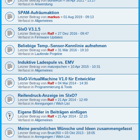
Letzter Beitrag von
BunteKuh
«
06 Apr 2021 - 13:27
Verfasst in
Anwendung
SPAM-Aufräumaktion
Letzter Beitrag von
markus
«
01 Aug 2019 - 09:13
Verfasst in
Allgemeines
SIxO V3.1.5
Letzter Beitrag von
Ralf
«
27 Dez 2016 - 09:47
Verfasst in
Firmware Updates
Beliebige Temp.-Sensor-Kennlinie aufnehmen
Letzter Beitrag von
Ralf
«
31 Mär 2016 - 19:10
Verfasst in
Laufende Projekte
Induktive Ladespule vs. EMV
Letzter Beitrag von
matzejochen
«
10 Apr 2015 - 10:31
Verfasst in
Allgemeines
SIxO-VirtualMachine V1.0 für Entwickler
Letzter Beitrag von
Ralf
«
04 Mai 2014 - 14:30
Verfasst in
Programmierung & Tools
Reifendruck-Anzeige im SIxO?
Letzter Beitrag von
Ralf
«
21 Apr 2014 - 12:49
Verfasst in
Anregungen / Wish List
Eigene Bilder in Beiträgen einfügen
Letzter Beitrag von
Ralf
«
21 Apr 2014 - 12:15
Verfasst in
Allgemeines
Meine persönlichen Wünsche und Ideen zusammengefasst
Letzter Beitrag von
Bruin350
«
03 Okt 2013 - 18:05
Verfasst in
Anregungen / Wish List