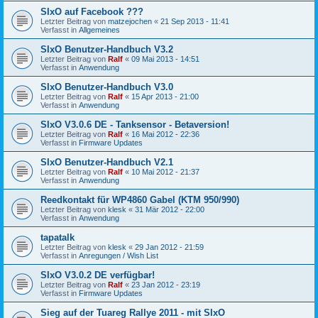
SIxO auf Facebook ???
Letzter Beitrag von
matzejochen
«
21 Sep 2013 - 11:41
Verfasst in
Allgemeines
SIxO Benutzer-Handbuch V3.2
Letzter Beitrag von
Ralf
«
09 Mai 2013 - 14:51
Verfasst in
Anwendung
SIxO Benutzer-Handbuch V3.0
Letzter Beitrag von
Ralf
«
15 Apr 2013 - 21:00
Verfasst in
Anwendung
SIxO V3.0.6 DE - Tanksensor - Betaversion!
Letzter Beitrag von
Ralf
«
16 Mai 2012 - 22:36
Verfasst in
Firmware Updates
SIxO Benutzer-Handbuch V2.1
Letzter Beitrag von
Ralf
«
10 Mai 2012 - 21:37
Verfasst in
Anwendung
Reedkontakt für WP4860 Gabel (KTM 950/990)
Letzter Beitrag von
klesk
«
31 Mär 2012 - 22:00
Verfasst in
Anwendung
tapatalk
Letzter Beitrag von
klesk
«
29 Jan 2012 - 21:59
Verfasst in
Anregungen / Wish List
SIxO V3.0.2 DE verfügbar!
Letzter Beitrag von
Ralf
«
23 Jan 2012 - 23:19
Verfasst in
Firmware Updates
Sieg auf der Tuareg Rallye 2011 - mit SIxO