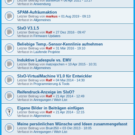
Letzter Beitrag von
BunteKuh
«
06 Apr 2021 - 13:27
Verfasst in
Anwendung
SPAM-Aufräumaktion
Letzter Beitrag von
markus
«
01 Aug 2019 - 09:13
Verfasst in
Allgemeines
SIxO V3.1.5
Letzter Beitrag von
Ralf
«
27 Dez 2016 - 09:47
Verfasst in
Firmware Updates
Beliebige Temp.-Sensor-Kennlinie aufnehmen
Letzter Beitrag von
Ralf
«
31 Mär 2016 - 19:10
Verfasst in
Laufende Projekte
Induktive Ladespule vs. EMV
Letzter Beitrag von
matzejochen
«
10 Apr 2015 - 10:31
Verfasst in
Allgemeines
SIxO-VirtualMachine V1.0 für Entwickler
Letzter Beitrag von
Ralf
«
04 Mai 2014 - 14:30
Verfasst in
Programmierung & Tools
Reifendruck-Anzeige im SIxO?
Letzter Beitrag von
Ralf
«
21 Apr 2014 - 12:49
Verfasst in
Anregungen / Wish List
Eigene Bilder in Beiträgen einfügen
Letzter Beitrag von
Ralf
«
21 Apr 2014 - 12:15
Verfasst in
Allgemeines
Meine persönlichen Wünsche und Ideen zusammengefasst
Letzter Beitrag von
Bruin350
«
03 Okt 2013 - 18:05
Verfasst in
Anregungen / Wish List