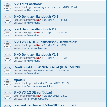
SIxO auf Facebook ???
Letzter Beitrag von
matzejochen
«
21 Sep 2013 - 11:41
Verfasst in
Allgemeines
SIxO Benutzer-Handbuch V3.2
Letzter Beitrag von
Ralf
«
09 Mai 2013 - 14:51
Verfasst in
Anwendung
SIxO Benutzer-Handbuch V3.0
Letzter Beitrag von
Ralf
«
15 Apr 2013 - 21:00
Verfasst in
Anwendung
SIxO V3.0.6 DE - Tanksensor - Betaversion!
Letzter Beitrag von
Ralf
«
16 Mai 2012 - 22:36
Verfasst in
Firmware Updates
SIxO Benutzer-Handbuch V2.1
Letzter Beitrag von
Ralf
«
10 Mai 2012 - 21:37
Verfasst in
Anwendung
Reedkontakt für WP4860 Gabel (KTM 950/990)
Letzter Beitrag von
klesk
«
31 Mär 2012 - 22:00
Verfasst in
Anwendung
tapatalk
Letzter Beitrag von
klesk
«
29 Jan 2012 - 21:59
Verfasst in
Anregungen / Wish List
SIxO V3.0.2 DE verfügbar!
Letzter Beitrag von
Ralf
«
23 Jan 2012 - 23:19
Verfasst in
Firmware Updates
Sieg auf der Tuareg Rallye 2011 - mit SIxO