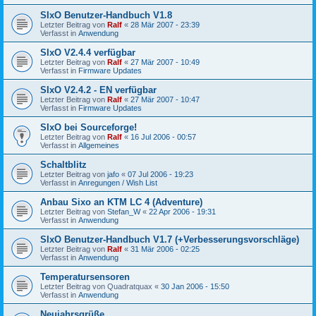
SIxO Benutzer-Handbuch V1.8
Letzter Beitrag von
Ralf
«
28 Mär 2007 - 23:39
Verfasst in
Anwendung
SIxO V2.4.4 verfügbar
Letzter Beitrag von
Ralf
«
27 Mär 2007 - 10:49
Verfasst in
Firmware Updates
SIxO V2.4.2 - EN verfügbar
Letzter Beitrag von
Ralf
«
27 Mär 2007 - 10:47
Verfasst in
Firmware Updates
SIxO bei Sourceforge!
Letzter Beitrag von
Ralf
«
16 Jul 2006 - 00:57
Verfasst in
Allgemeines
Schaltblitz
Letzter Beitrag von
jafo
«
07 Jul 2006 - 19:23
Verfasst in
Anregungen / Wish List
Anbau Sixo an KTM LC 4 (Adventure)
Letzter Beitrag von
Stefan_W
«
22 Apr 2006 - 19:31
Verfasst in
Anwendung
SIxO Benutzer-Handbuch V1.7 (+Verbesserungsvorschläge)
Letzter Beitrag von
Ralf
«
31 Mär 2006 - 02:25
Verfasst in
Anwendung
Temperatursensoren
Letzter Beitrag von
Quadratquax
«
30 Jan 2006 - 15:50
Verfasst in
Anwendung
Neujahrsgrüße