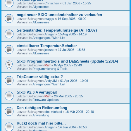
Letzter Beitrag von
Chrischan
«
01 Jan 2006 - 15:25
Verfasst in
Allgemeines
nagelneuer SIXO umständehalber zu verkaufen
Letzter Beitrag von
maggs
«
16 Sep 2005 - 08:00
Verfasst in
Allgemeines
Seitenständer, Temperaturanzeige (AT RD07)
Letzter Beitrag von
Ansgar
«
15 Aug 2005 - 14:19
Verfasst in
Anregungen / Wish List
einstellbarer Temperatur-Schalter
Letzter Beitrag von
jelosno
«
17 Jul 2005 - 15:58
Verfasst in
Allgemeines
SIxO Programmiertools und DataSheets (Update 5/2014)
Letzter Beitrag von
Ralf
«
07 Apr 2005 - 22:49
Verfasst in
Programmierung & Tools
TripCounter völlig extra!?
Letzter Beitrag von
AndyUM
«
01 Apr 2005 - 10:06
Verfasst in
Anregungen / Wish List
SIxO V2.3.4 verfügbar!
Letzter Beitrag von
Ralf
«
26 Mär 2005 - 20:15
Verfasst in
Firmware Updates
Den richtigen Reifenumfang
Letzter Beitrag von
cbx-michael
«
18 Mär 2005 - 22:40
Verfasst in
Anwendung
Kuckt doch mal hier bitte...
Letzter Beitrag von
Ansgar
«
14 Jun 2004 - 10:50
Verfasst in
Hardware