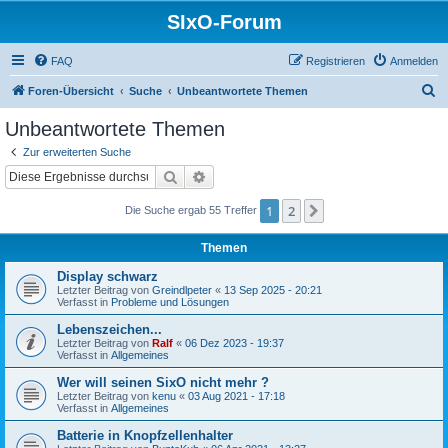
SIxO-Forum
FAQ
Registrieren
Anmelden
S
Foren-Übersicht
Suche
Unbeantwortete Themen
u
Unbeantwortete Themen
c
Zur erweiterten Suche
h
Suche
Erweiterte Suche
e
1
2
Nächste
Die Suche ergab 55 Treffer
Themen
Display schwarz
Letzter Beitrag von
Greindlpeter
«
13 Sep 2025 - 20:21
Verfasst in
Probleme und Lösungen
Lebenszeichen...
Letzter Beitrag von
Ralf
«
06 Dez 2023 - 19:37
Verfasst in
Allgemeines
Wer will seinen SixO nicht mehr ?
Letzter Beitrag von
kenu
«
03 Aug 2021 - 17:18
Verfasst in
Allgemeines
Batterie in Knopfzellenhalter