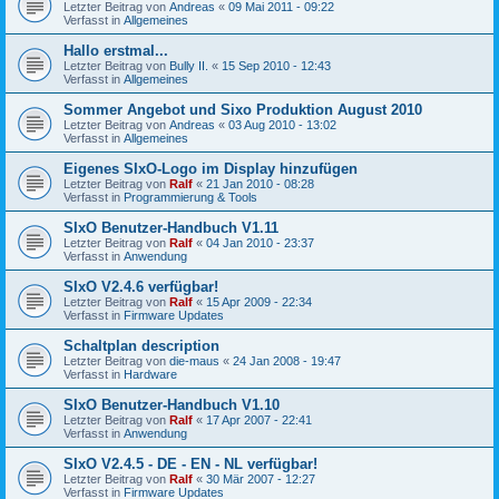
Letzter Beitrag von
Andreas
«
09 Mai 2011 - 09:22
Verfasst in
Allgemeines
Hallo erstmal...
Letzter Beitrag von
Bully II.
«
15 Sep 2010 - 12:43
Verfasst in
Allgemeines
Sommer Angebot und Sixo Produktion August 2010
Letzter Beitrag von
Andreas
«
03 Aug 2010 - 13:02
Verfasst in
Allgemeines
Eigenes SIxO-Logo im Display hinzufügen
Letzter Beitrag von
Ralf
«
21 Jan 2010 - 08:28
Verfasst in
Programmierung & Tools
SIxO Benutzer-Handbuch V1.11
Letzter Beitrag von
Ralf
«
04 Jan 2010 - 23:37
Verfasst in
Anwendung
SIxO V2.4.6 verfügbar!
Letzter Beitrag von
Ralf
«
15 Apr 2009 - 22:34
Verfasst in
Firmware Updates
Schaltplan description
Letzter Beitrag von
die-maus
«
24 Jan 2008 - 19:47
Verfasst in
Hardware
SIxO Benutzer-Handbuch V1.10
Letzter Beitrag von
Ralf
«
17 Apr 2007 - 22:41
Verfasst in
Anwendung
SIxO V2.4.5 - DE - EN - NL verfügbar!
Letzter Beitrag von
Ralf
«
30 Mär 2007 - 12:27
Verfasst in
Firmware Updates