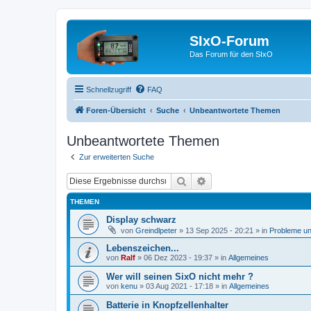
SIxO-Forum
Das Forum für den SIxO
Schnellzugriff
FAQ
Foren-Übersicht
Suche
Unbeantwortete Themen
Unbeantwortete Themen
Zur erweiterten Suche
Suche
Erweiterte Suche
THEMEN
Display schwarz
von
Greindlpeter
»
13 Sep 2025 - 20:21
» in
Probleme u
Lebenszeichen...
von
Ralf
»
06 Dez 2023 - 19:37
» in
Allgemeines
Wer will seinen SixO nicht mehr ?
von
kenu
»
03 Aug 2021 - 17:18
» in
Allgemeines
Batterie in Knopfzellenhalter