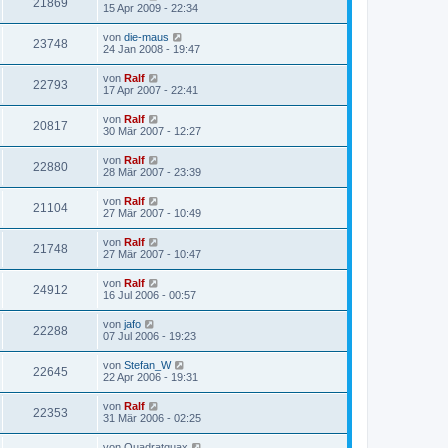
21869
15 Apr 2009 - 22:34
von
die-maus
23748
24 Jan 2008 - 19:47
von
Ralf
22793
17 Apr 2007 - 22:41
von
Ralf
20817
30 Mär 2007 - 12:27
von
Ralf
22880
28 Mär 2007 - 23:39
von
Ralf
21104
27 Mär 2007 - 10:49
von
Ralf
21748
27 Mär 2007 - 10:47
von
Ralf
24912
16 Jul 2006 - 00:57
von
jafo
22288
07 Jul 2006 - 19:23
von
Stefan_W
22645
22 Apr 2006 - 19:31
von
Ralf
22353
31 Mär 2006 - 02:25
von
Quadratquax