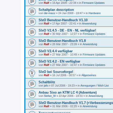
von
Ralf
»
15 Apr 2009 - 22:34
» in
Firmware Updates
Schaltplan description
von
die-maus
»
24 Jan 2008 - 19:47
» in
Hardware
SIxO Benutzer-Handbuch V1.10
von
Ralf
»
17 Apr 2007 - 22:41
» in
Anwendung
SIxO V2.4.5 - DE - EN - NL verfügbar!
von
Ralf
»
30 Mär 2007 - 12:27
» in
Firmware Updates
SIxO Benutzer-Handbuch V1.8
von
Ralf
»
28 Mär 2007 - 23:39
» in
Anwendung
SIxO V2.4.4 verfügbar
von
Ralf
»
27 Mär 2007 - 10:49
» in
Firmware Updates
SIxO V2.4.2 - EN verfügbar
von
Ralf
»
27 Mär 2007 - 10:47
» in
Firmware Updates
SIxO bei Sourceforge!
von
Ralf
»
16 Jul 2006 - 00:57
» in
Allgemeines
Schaltblitz
von
jafo
»
07 Jul 2006 - 19:23
» in
Anregungen / Wish List
Anbau Sixo an KTM LC 4 (Adventure)
von
Stefan_W
»
22 Apr 2006 - 19:31
» in
Anwendung
SIxO Benutzer-Handbuch V1.7 (+Verbesserungs
von
Ralf
»
31 Mär 2006 - 02:25
» in
Anwendung