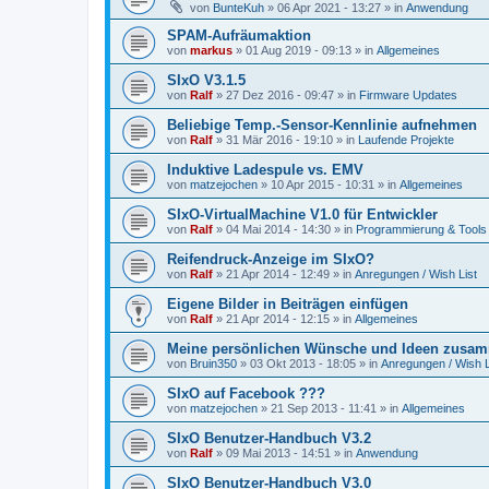
von
BunteKuh
»
06 Apr 2021 - 13:27
» in
Anwendung
SPAM-Aufräumaktion
von
markus
»
01 Aug 2019 - 09:13
» in
Allgemeines
SIxO V3.1.5
von
Ralf
»
27 Dez 2016 - 09:47
» in
Firmware Updates
Beliebige Temp.-Sensor-Kennlinie aufnehmen
von
Ralf
»
31 Mär 2016 - 19:10
» in
Laufende Projekte
Induktive Ladespule vs. EMV
von
matzejochen
»
10 Apr 2015 - 10:31
» in
Allgemeines
SIxO-VirtualMachine V1.0 für Entwickler
von
Ralf
»
04 Mai 2014 - 14:30
» in
Programmierung & Tools
Reifendruck-Anzeige im SIxO?
von
Ralf
»
21 Apr 2014 - 12:49
» in
Anregungen / Wish List
Eigene Bilder in Beiträgen einfügen
von
Ralf
»
21 Apr 2014 - 12:15
» in
Allgemeines
Meine persönlichen Wünsche und Ideen zusam
von
Bruin350
»
03 Okt 2013 - 18:05
» in
Anregungen / Wish L
SIxO auf Facebook ???
von
matzejochen
»
21 Sep 2013 - 11:41
» in
Allgemeines
SIxO Benutzer-Handbuch V3.2
von
Ralf
»
09 Mai 2013 - 14:51
» in
Anwendung
SIxO Benutzer-Handbuch V3.0