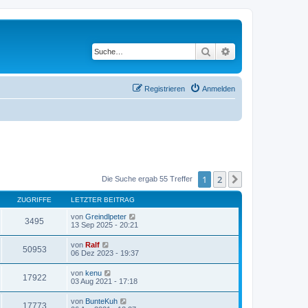
Suche
Erweiterte Suche
Registrieren
Anmelden
1
2
Nächste
Die Suche ergab 55 Treffer
ZUGRIFFE
LETZTER BEITRAG
von
Greindlpeter
3495
13 Sep 2025 - 20:21
von
Ralf
50953
06 Dez 2023 - 19:37
von
kenu
17922
03 Aug 2021 - 17:18
von
BunteKuh
17773