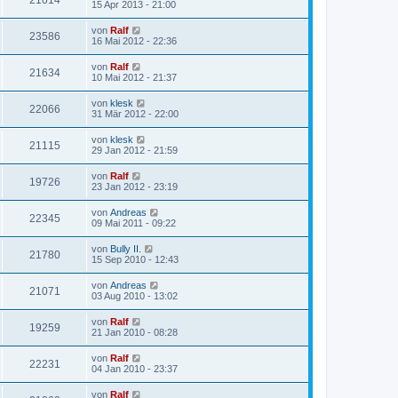
21014
15 Apr 2013 - 21:00
von
Ralf
23586
16 Mai 2012 - 22:36
von
Ralf
21634
10 Mai 2012 - 21:37
von
klesk
22066
31 Mär 2012 - 22:00
von
klesk
21115
29 Jan 2012 - 21:59
von
Ralf
19726
23 Jan 2012 - 23:19
von
Andreas
22345
09 Mai 2011 - 09:22
von
Bully II.
21780
15 Sep 2010 - 12:43
von
Andreas
21071
03 Aug 2010 - 13:02
von
Ralf
19259
21 Jan 2010 - 08:28
von
Ralf
22231
04 Jan 2010 - 23:37
von
Ralf