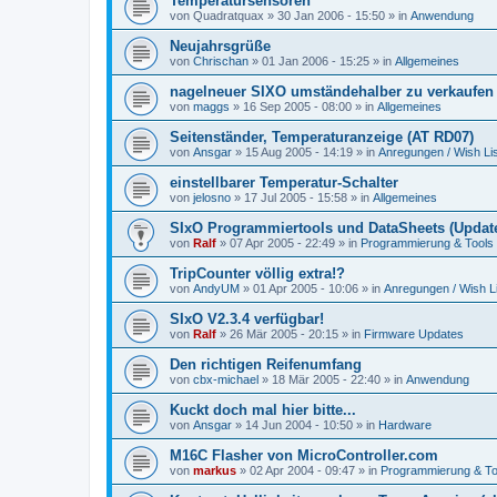
Temperatursensoren
von
Quadratquax
»
30 Jan 2006 - 15:50
» in
Anwendung
Neujahrsgrüße
von
Chrischan
»
01 Jan 2006 - 15:25
» in
Allgemeines
nagelneuer SIXO umständehalber zu verkaufen
von
maggs
»
16 Sep 2005 - 08:00
» in
Allgemeines
Seitenständer, Temperaturanzeige (AT RD07)
von
Ansgar
»
15 Aug 2005 - 14:19
» in
Anregungen / Wish Lis
einstellbarer Temperatur-Schalter
von
jelosno
»
17 Jul 2005 - 15:58
» in
Allgemeines
SIxO Programmiertools und DataSheets (Update
von
Ralf
»
07 Apr 2005 - 22:49
» in
Programmierung & Tools
TripCounter völlig extra!?
von
AndyUM
»
01 Apr 2005 - 10:06
» in
Anregungen / Wish Li
SIxO V2.3.4 verfügbar!
von
Ralf
»
26 Mär 2005 - 20:15
» in
Firmware Updates
Den richtigen Reifenumfang
von
cbx-michael
»
18 Mär 2005 - 22:40
» in
Anwendung
Kuckt doch mal hier bitte...
von
Ansgar
»
14 Jun 2004 - 10:50
» in
Hardware
M16C Flasher von MicroController.com
von
markus
»
02 Apr 2004 - 09:47
» in
Programmierung & To