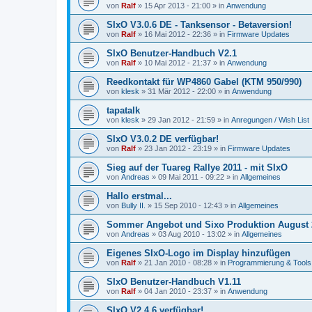
von
Ralf
»
15 Apr 2013 - 21:00
» in
Anwendung
SIxO V3.0.6 DE - Tanksensor - Betaversion!
von
Ralf
»
16 Mai 2012 - 22:36
» in
Firmware Updates
SIxO Benutzer-Handbuch V2.1
von
Ralf
»
10 Mai 2012 - 21:37
» in
Anwendung
Reedkontakt für WP4860 Gabel (KTM 950/990)
von
klesk
»
31 Mär 2012 - 22:00
» in
Anwendung
tapatalk
von
klesk
»
29 Jan 2012 - 21:59
» in
Anregungen / Wish List
SIxO V3.0.2 DE verfügbar!
von
Ralf
»
23 Jan 2012 - 23:19
» in
Firmware Updates
Sieg auf der Tuareg Rallye 2011 - mit SIxO
von
Andreas
»
09 Mai 2011 - 09:22
» in
Allgemeines
Hallo erstmal...
von
Bully II.
»
15 Sep 2010 - 12:43
» in
Allgemeines
Sommer Angebot und Sixo Produktion August 
von
Andreas
»
03 Aug 2010 - 13:02
» in
Allgemeines
Eigenes SIxO-Logo im Display hinzufügen
von
Ralf
»
21 Jan 2010 - 08:28
» in
Programmierung & Tools
SIxO Benutzer-Handbuch V1.11
von
Ralf
»
04 Jan 2010 - 23:37
» in
Anwendung
SIxO V2.4.6 verfügbar!