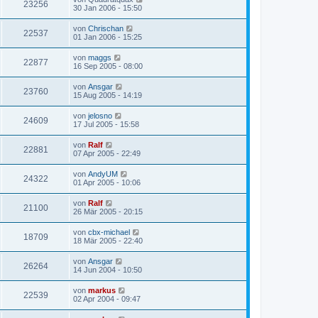
23256
30 Jan 2006 - 15:50
von
Chrischan
22537
01 Jan 2006 - 15:25
von
maggs
22877
16 Sep 2005 - 08:00
von
Ansgar
23760
15 Aug 2005 - 14:19
von
jelosno
24609
17 Jul 2005 - 15:58
von
Ralf
22881
07 Apr 2005 - 22:49
von
AndyUM
24322
01 Apr 2005 - 10:06
von
Ralf
21100
26 Mär 2005 - 20:15
von
cbx-michael
18709
18 Mär 2005 - 22:40
von
Ansgar
26264
14 Jun 2004 - 10:50
von
markus
22539
02 Apr 2004 - 09:47