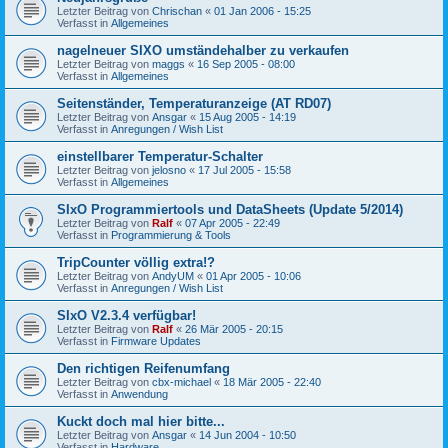
Letzter Beitrag von
Chrischan
«
01 Jan 2006 - 15:25
Verfasst in
Allgemeines
nagelneuer SIXO umständehalber zu verkaufen
Letzter Beitrag von
maggs
«
16 Sep 2005 - 08:00
Verfasst in
Allgemeines
Seitenständer, Temperaturanzeige (AT RD07)
Letzter Beitrag von
Ansgar
«
15 Aug 2005 - 14:19
Verfasst in
Anregungen / Wish List
einstellbarer Temperatur-Schalter
Letzter Beitrag von
jelosno
«
17 Jul 2005 - 15:58
Verfasst in
Allgemeines
SIxO Programmiertools und DataSheets (Update 5/2014)
Letzter Beitrag von
Ralf
«
07 Apr 2005 - 22:49
Verfasst in
Programmierung & Tools
TripCounter völlig extra!?
Letzter Beitrag von
AndyUM
«
01 Apr 2005 - 10:06
Verfasst in
Anregungen / Wish List
SIxO V2.3.4 verfügbar!
Letzter Beitrag von
Ralf
«
26 Mär 2005 - 20:15
Verfasst in
Firmware Updates
Den richtigen Reifenumfang
Letzter Beitrag von
cbx-michael
«
18 Mär 2005 - 22:40
Verfasst in
Anwendung
Kuckt doch mal hier bitte...
Letzter Beitrag von
Ansgar
«
14 Jun 2004 - 10:50
Verfasst in
Hardware