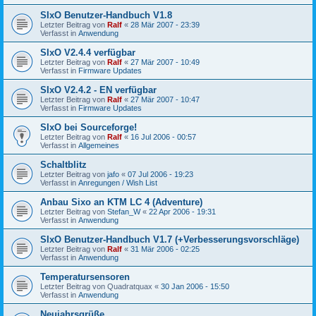
SIxO Benutzer-Handbuch V1.8
Letzter Beitrag von
Ralf
«
28 Mär 2007 - 23:39
Verfasst in
Anwendung
SIxO V2.4.4 verfügbar
Letzter Beitrag von
Ralf
«
27 Mär 2007 - 10:49
Verfasst in
Firmware Updates
SIxO V2.4.2 - EN verfügbar
Letzter Beitrag von
Ralf
«
27 Mär 2007 - 10:47
Verfasst in
Firmware Updates
SIxO bei Sourceforge!
Letzter Beitrag von
Ralf
«
16 Jul 2006 - 00:57
Verfasst in
Allgemeines
Schaltblitz
Letzter Beitrag von
jafo
«
07 Jul 2006 - 19:23
Verfasst in
Anregungen / Wish List
Anbau Sixo an KTM LC 4 (Adventure)
Letzter Beitrag von
Stefan_W
«
22 Apr 2006 - 19:31
Verfasst in
Anwendung
SIxO Benutzer-Handbuch V1.7 (+Verbesserungsvorschläge)
Letzter Beitrag von
Ralf
«
31 Mär 2006 - 02:25
Verfasst in
Anwendung
Temperatursensoren
Letzter Beitrag von
Quadratquax
«
30 Jan 2006 - 15:50
Verfasst in
Anwendung
Neujahrsgrüße