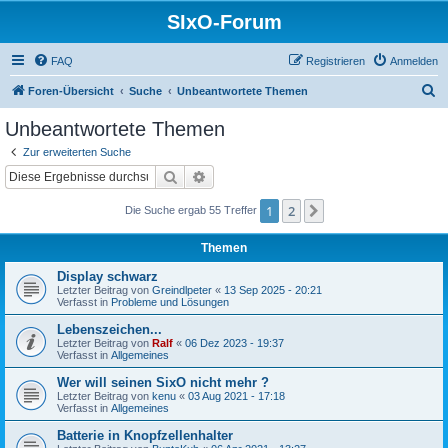
SIxO-Forum
FAQ
Registrieren
Anmelden
S
Foren-Übersicht
Suche
Unbeantwortete Themen
u
Unbeantwortete Themen
c
Zur erweiterten Suche
h
Suche
Erweiterte Suche
e
1
2
Nächste
Die Suche ergab 55 Treffer
Themen
Display schwarz
Letzter Beitrag von
Greindlpeter
«
13 Sep 2025 - 20:21
Verfasst in
Probleme und Lösungen
Lebenszeichen...
Letzter Beitrag von
Ralf
«
06 Dez 2023 - 19:37
Verfasst in
Allgemeines
Wer will seinen SixO nicht mehr ?
Letzter Beitrag von
kenu
«
03 Aug 2021 - 17:18
Verfasst in
Allgemeines
Batterie in Knopfzellenhalter