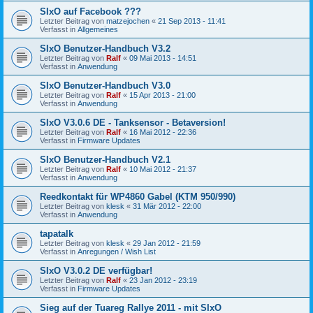
SIxO auf Facebook ???
Letzter Beitrag von
matzejochen
«
21 Sep 2013 - 11:41
Verfasst in
Allgemeines
SIxO Benutzer-Handbuch V3.2
Letzter Beitrag von
Ralf
«
09 Mai 2013 - 14:51
Verfasst in
Anwendung
SIxO Benutzer-Handbuch V3.0
Letzter Beitrag von
Ralf
«
15 Apr 2013 - 21:00
Verfasst in
Anwendung
SIxO V3.0.6 DE - Tanksensor - Betaversion!
Letzter Beitrag von
Ralf
«
16 Mai 2012 - 22:36
Verfasst in
Firmware Updates
SIxO Benutzer-Handbuch V2.1
Letzter Beitrag von
Ralf
«
10 Mai 2012 - 21:37
Verfasst in
Anwendung
Reedkontakt für WP4860 Gabel (KTM 950/990)
Letzter Beitrag von
klesk
«
31 Mär 2012 - 22:00
Verfasst in
Anwendung
tapatalk
Letzter Beitrag von
klesk
«
29 Jan 2012 - 21:59
Verfasst in
Anregungen / Wish List
SIxO V3.0.2 DE verfügbar!
Letzter Beitrag von
Ralf
«
23 Jan 2012 - 23:19
Verfasst in
Firmware Updates
Sieg auf der Tuareg Rallye 2011 - mit SIxO