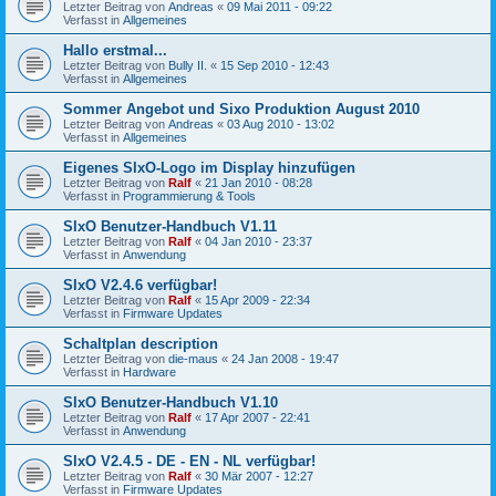
Letzter Beitrag von
Andreas
«
09 Mai 2011 - 09:22
Verfasst in
Allgemeines
Hallo erstmal...
Letzter Beitrag von
Bully II.
«
15 Sep 2010 - 12:43
Verfasst in
Allgemeines
Sommer Angebot und Sixo Produktion August 2010
Letzter Beitrag von
Andreas
«
03 Aug 2010 - 13:02
Verfasst in
Allgemeines
Eigenes SIxO-Logo im Display hinzufügen
Letzter Beitrag von
Ralf
«
21 Jan 2010 - 08:28
Verfasst in
Programmierung & Tools
SIxO Benutzer-Handbuch V1.11
Letzter Beitrag von
Ralf
«
04 Jan 2010 - 23:37
Verfasst in
Anwendung
SIxO V2.4.6 verfügbar!
Letzter Beitrag von
Ralf
«
15 Apr 2009 - 22:34
Verfasst in
Firmware Updates
Schaltplan description
Letzter Beitrag von
die-maus
«
24 Jan 2008 - 19:47
Verfasst in
Hardware
SIxO Benutzer-Handbuch V1.10
Letzter Beitrag von
Ralf
«
17 Apr 2007 - 22:41
Verfasst in
Anwendung
SIxO V2.4.5 - DE - EN - NL verfügbar!
Letzter Beitrag von
Ralf
«
30 Mär 2007 - 12:27
Verfasst in
Firmware Updates