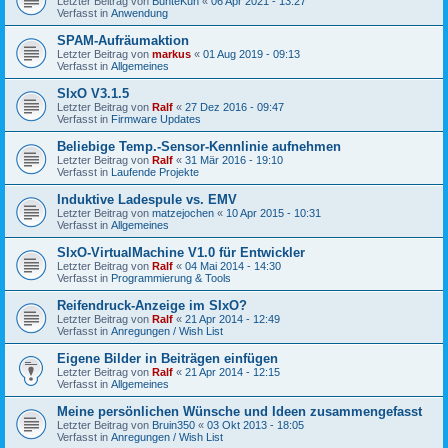
Letzter Beitrag von
BunteKuh
«
06 Apr 2021 - 13:27
Verfasst in
Anwendung
SPAM-Aufräumaktion
Letzter Beitrag von
markus
«
01 Aug 2019 - 09:13
Verfasst in
Allgemeines
SIxO V3.1.5
Letzter Beitrag von
Ralf
«
27 Dez 2016 - 09:47
Verfasst in
Firmware Updates
Beliebige Temp.-Sensor-Kennlinie aufnehmen
Letzter Beitrag von
Ralf
«
31 Mär 2016 - 19:10
Verfasst in
Laufende Projekte
Induktive Ladespule vs. EMV
Letzter Beitrag von
matzejochen
«
10 Apr 2015 - 10:31
Verfasst in
Allgemeines
SIxO-VirtualMachine V1.0 für Entwickler
Letzter Beitrag von
Ralf
«
04 Mai 2014 - 14:30
Verfasst in
Programmierung & Tools
Reifendruck-Anzeige im SIxO?
Letzter Beitrag von
Ralf
«
21 Apr 2014 - 12:49
Verfasst in
Anregungen / Wish List
Eigene Bilder in Beiträgen einfügen
Letzter Beitrag von
Ralf
«
21 Apr 2014 - 12:15
Verfasst in
Allgemeines
Meine persönlichen Wünsche und Ideen zusammengefasst
Letzter Beitrag von
Bruin350
«
03 Okt 2013 - 18:05
Verfasst in
Anregungen / Wish List