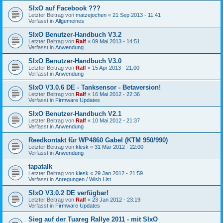
SIxO auf Facebook ???
Letzter Beitrag von
matzejochen
«
21 Sep 2013 - 11:41
Verfasst in
Allgemeines
SIxO Benutzer-Handbuch V3.2
Letzter Beitrag von
Ralf
«
09 Mai 2013 - 14:51
Verfasst in
Anwendung
SIxO Benutzer-Handbuch V3.0
Letzter Beitrag von
Ralf
«
15 Apr 2013 - 21:00
Verfasst in
Anwendung
SIxO V3.0.6 DE - Tanksensor - Betaversion!
Letzter Beitrag von
Ralf
«
16 Mai 2012 - 22:36
Verfasst in
Firmware Updates
SIxO Benutzer-Handbuch V2.1
Letzter Beitrag von
Ralf
«
10 Mai 2012 - 21:37
Verfasst in
Anwendung
Reedkontakt für WP4860 Gabel (KTM 950/990)
Letzter Beitrag von
klesk
«
31 Mär 2012 - 22:00
Verfasst in
Anwendung
tapatalk
Letzter Beitrag von
klesk
«
29 Jan 2012 - 21:59
Verfasst in
Anregungen / Wish List
SIxO V3.0.2 DE verfügbar!
Letzter Beitrag von
Ralf
«
23 Jan 2012 - 23:19
Verfasst in
Firmware Updates
Sieg auf der Tuareg Rallye 2011 - mit SIxO