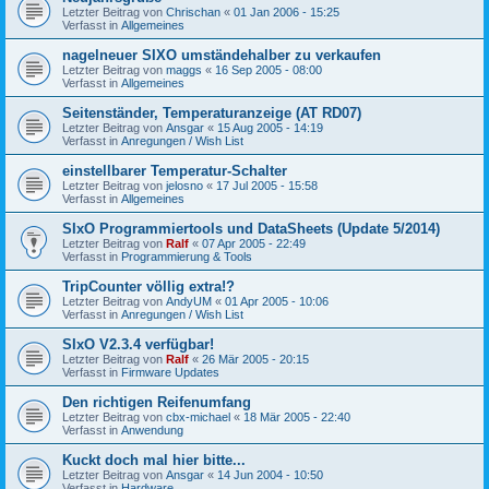
Letzter Beitrag von
Chrischan
«
01 Jan 2006 - 15:25
Verfasst in
Allgemeines
nagelneuer SIXO umständehalber zu verkaufen
Letzter Beitrag von
maggs
«
16 Sep 2005 - 08:00
Verfasst in
Allgemeines
Seitenständer, Temperaturanzeige (AT RD07)
Letzter Beitrag von
Ansgar
«
15 Aug 2005 - 14:19
Verfasst in
Anregungen / Wish List
einstellbarer Temperatur-Schalter
Letzter Beitrag von
jelosno
«
17 Jul 2005 - 15:58
Verfasst in
Allgemeines
SIxO Programmiertools und DataSheets (Update 5/2014)
Letzter Beitrag von
Ralf
«
07 Apr 2005 - 22:49
Verfasst in
Programmierung & Tools
TripCounter völlig extra!?
Letzter Beitrag von
AndyUM
«
01 Apr 2005 - 10:06
Verfasst in
Anregungen / Wish List
SIxO V2.3.4 verfügbar!
Letzter Beitrag von
Ralf
«
26 Mär 2005 - 20:15
Verfasst in
Firmware Updates
Den richtigen Reifenumfang
Letzter Beitrag von
cbx-michael
«
18 Mär 2005 - 22:40
Verfasst in
Anwendung
Kuckt doch mal hier bitte...
Letzter Beitrag von
Ansgar
«
14 Jun 2004 - 10:50
Verfasst in
Hardware