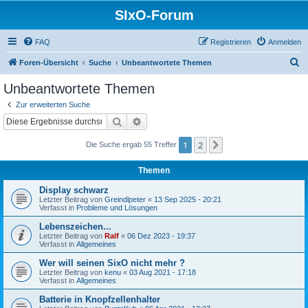
SIxO-Forum
FAQ
Registrieren
Anmelden
S
Foren-Übersicht
Suche
Unbeantwortete Themen
u
Unbeantwortete Themen
c
Zur erweiterten Suche
h
Suche
Erweiterte Suche
e
1
2
Nächste
Die Suche ergab 55 Treffer
Themen
Display schwarz
Letzter Beitrag von
Greindlpeter
«
13 Sep 2025 - 20:21
Verfasst in
Probleme und Lösungen
Lebenszeichen...
Letzter Beitrag von
Ralf
«
06 Dez 2023 - 19:37
Verfasst in
Allgemeines
Wer will seinen SixO nicht mehr ?
Letzter Beitrag von
kenu
«
03 Aug 2021 - 17:18
Verfasst in
Allgemeines
Batterie in Knopfzellenhalter