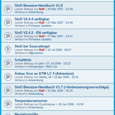
SIxO Benutzer-Handbuch V1.8
Letzter Beitrag von
Ralf
«
28 Mär 2007 - 23:39
Verfasst in
Anwendung
SIxO V2.4.4 verfügbar
Letzter Beitrag von
Ralf
«
27 Mär 2007 - 10:49
Verfasst in
Firmware Updates
SIxO V2.4.2 - EN verfügbar
Letzter Beitrag von
Ralf
«
27 Mär 2007 - 10:47
Verfasst in
Firmware Updates
SIxO bei Sourceforge!
Letzter Beitrag von
Ralf
«
16 Jul 2006 - 00:57
Verfasst in
Allgemeines
Schaltblitz
Letzter Beitrag von
jafo
«
07 Jul 2006 - 19:23
Verfasst in
Anregungen / Wish List
Anbau Sixo an KTM LC 4 (Adventure)
Letzter Beitrag von
Stefan_W
«
22 Apr 2006 - 19:31
Verfasst in
Anwendung
SIxO Benutzer-Handbuch V1.7 (+Verbesserungsvorschläge)
Letzter Beitrag von
Ralf
«
31 Mär 2006 - 02:25
Verfasst in
Anwendung
Temperatursensoren
Letzter Beitrag von
Quadratquax
«
30 Jan 2006 - 15:50
Verfasst in
Anwendung
Neujahrsgrüße