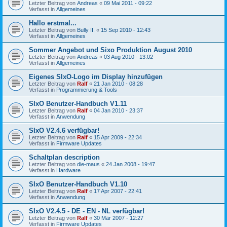
Letzter Beitrag von
Andreas
«
09 Mai 2011 - 09:22
Verfasst in
Allgemeines
Hallo erstmal...
Letzter Beitrag von
Bully II.
«
15 Sep 2010 - 12:43
Verfasst in
Allgemeines
Sommer Angebot und Sixo Produktion August 2010
Letzter Beitrag von
Andreas
«
03 Aug 2010 - 13:02
Verfasst in
Allgemeines
Eigenes SIxO-Logo im Display hinzufügen
Letzter Beitrag von
Ralf
«
21 Jan 2010 - 08:28
Verfasst in
Programmierung & Tools
SIxO Benutzer-Handbuch V1.11
Letzter Beitrag von
Ralf
«
04 Jan 2010 - 23:37
Verfasst in
Anwendung
SIxO V2.4.6 verfügbar!
Letzter Beitrag von
Ralf
«
15 Apr 2009 - 22:34
Verfasst in
Firmware Updates
Schaltplan description
Letzter Beitrag von
die-maus
«
24 Jan 2008 - 19:47
Verfasst in
Hardware
SIxO Benutzer-Handbuch V1.10
Letzter Beitrag von
Ralf
«
17 Apr 2007 - 22:41
Verfasst in
Anwendung
SIxO V2.4.5 - DE - EN - NL verfügbar!
Letzter Beitrag von
Ralf
«
30 Mär 2007 - 12:27
Verfasst in
Firmware Updates