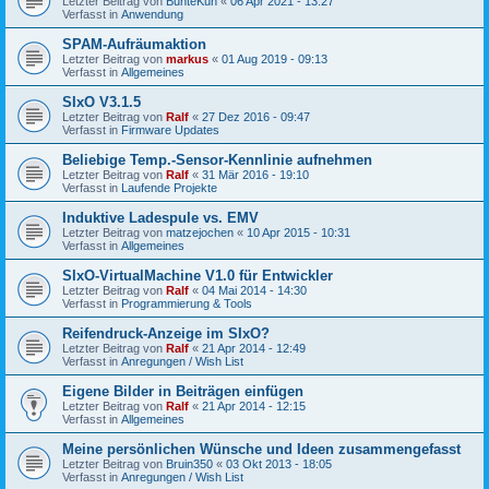
Letzter Beitrag von
BunteKuh
«
06 Apr 2021 - 13:27
Verfasst in
Anwendung
SPAM-Aufräumaktion
Letzter Beitrag von
markus
«
01 Aug 2019 - 09:13
Verfasst in
Allgemeines
SIxO V3.1.5
Letzter Beitrag von
Ralf
«
27 Dez 2016 - 09:47
Verfasst in
Firmware Updates
Beliebige Temp.-Sensor-Kennlinie aufnehmen
Letzter Beitrag von
Ralf
«
31 Mär 2016 - 19:10
Verfasst in
Laufende Projekte
Induktive Ladespule vs. EMV
Letzter Beitrag von
matzejochen
«
10 Apr 2015 - 10:31
Verfasst in
Allgemeines
SIxO-VirtualMachine V1.0 für Entwickler
Letzter Beitrag von
Ralf
«
04 Mai 2014 - 14:30
Verfasst in
Programmierung & Tools
Reifendruck-Anzeige im SIxO?
Letzter Beitrag von
Ralf
«
21 Apr 2014 - 12:49
Verfasst in
Anregungen / Wish List
Eigene Bilder in Beiträgen einfügen
Letzter Beitrag von
Ralf
«
21 Apr 2014 - 12:15
Verfasst in
Allgemeines
Meine persönlichen Wünsche und Ideen zusammengefasst
Letzter Beitrag von
Bruin350
«
03 Okt 2013 - 18:05
Verfasst in
Anregungen / Wish List