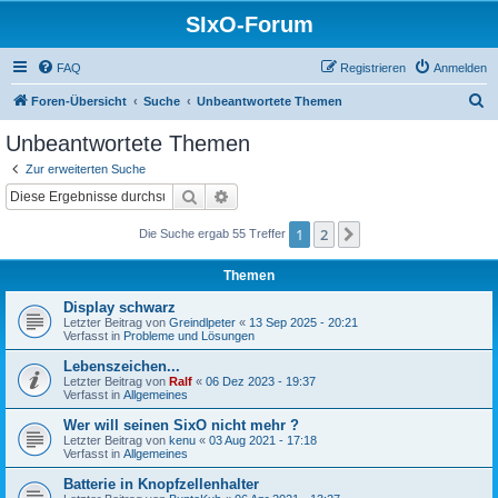
SIxO-Forum
FAQ
Registrieren
Anmelden
S
Foren-Übersicht
Suche
Unbeantwortete Themen
u
Unbeantwortete Themen
c
Zur erweiterten Suche
h
Suche
Erweiterte Suche
e
1
2
Nächste
Die Suche ergab 55 Treffer
Themen
Display schwarz
Letzter Beitrag von
Greindlpeter
«
13 Sep 2025 - 20:21
Verfasst in
Probleme und Lösungen
Lebenszeichen...
Letzter Beitrag von
Ralf
«
06 Dez 2023 - 19:37
Verfasst in
Allgemeines
Wer will seinen SixO nicht mehr ?
Letzter Beitrag von
kenu
«
03 Aug 2021 - 17:18
Verfasst in
Allgemeines
Batterie in Knopfzellenhalter