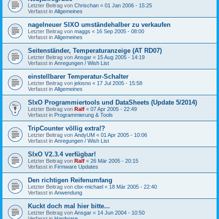
Letzter Beitrag von
Chrischan
«
01 Jan 2006 - 15:25
Verfasst in
Allgemeines
nagelneuer SIXO umständehalber zu verkaufen
Letzter Beitrag von
maggs
«
16 Sep 2005 - 08:00
Verfasst in
Allgemeines
Seitenständer, Temperaturanzeige (AT RD07)
Letzter Beitrag von
Ansgar
«
15 Aug 2005 - 14:19
Verfasst in
Anregungen / Wish List
einstellbarer Temperatur-Schalter
Letzter Beitrag von
jelosno
«
17 Jul 2005 - 15:58
Verfasst in
Allgemeines
SIxO Programmiertools und DataSheets (Update 5/2014)
Letzter Beitrag von
Ralf
«
07 Apr 2005 - 22:49
Verfasst in
Programmierung & Tools
TripCounter völlig extra!?
Letzter Beitrag von
AndyUM
«
01 Apr 2005 - 10:06
Verfasst in
Anregungen / Wish List
SIxO V2.3.4 verfügbar!
Letzter Beitrag von
Ralf
«
26 Mär 2005 - 20:15
Verfasst in
Firmware Updates
Den richtigen Reifenumfang
Letzter Beitrag von
cbx-michael
«
18 Mär 2005 - 22:40
Verfasst in
Anwendung
Kuckt doch mal hier bitte...
Letzter Beitrag von
Ansgar
«
14 Jun 2004 - 10:50
Verfasst in
Hardware