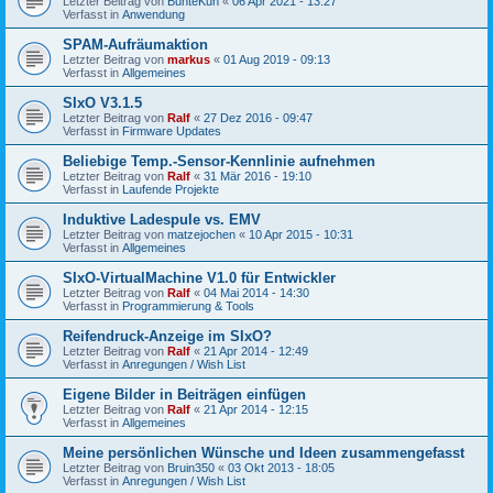
Letzter Beitrag von
BunteKuh
«
06 Apr 2021 - 13:27
Verfasst in
Anwendung
SPAM-Aufräumaktion
Letzter Beitrag von
markus
«
01 Aug 2019 - 09:13
Verfasst in
Allgemeines
SIxO V3.1.5
Letzter Beitrag von
Ralf
«
27 Dez 2016 - 09:47
Verfasst in
Firmware Updates
Beliebige Temp.-Sensor-Kennlinie aufnehmen
Letzter Beitrag von
Ralf
«
31 Mär 2016 - 19:10
Verfasst in
Laufende Projekte
Induktive Ladespule vs. EMV
Letzter Beitrag von
matzejochen
«
10 Apr 2015 - 10:31
Verfasst in
Allgemeines
SIxO-VirtualMachine V1.0 für Entwickler
Letzter Beitrag von
Ralf
«
04 Mai 2014 - 14:30
Verfasst in
Programmierung & Tools
Reifendruck-Anzeige im SIxO?
Letzter Beitrag von
Ralf
«
21 Apr 2014 - 12:49
Verfasst in
Anregungen / Wish List
Eigene Bilder in Beiträgen einfügen
Letzter Beitrag von
Ralf
«
21 Apr 2014 - 12:15
Verfasst in
Allgemeines
Meine persönlichen Wünsche und Ideen zusammengefasst
Letzter Beitrag von
Bruin350
«
03 Okt 2013 - 18:05
Verfasst in
Anregungen / Wish List