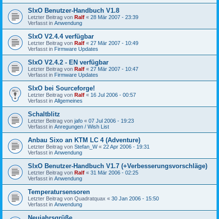
SIxO Benutzer-Handbuch V1.8
Letzter Beitrag von
Ralf
«
28 Mär 2007 - 23:39
Verfasst in
Anwendung
SIxO V2.4.4 verfügbar
Letzter Beitrag von
Ralf
«
27 Mär 2007 - 10:49
Verfasst in
Firmware Updates
SIxO V2.4.2 - EN verfügbar
Letzter Beitrag von
Ralf
«
27 Mär 2007 - 10:47
Verfasst in
Firmware Updates
SIxO bei Sourceforge!
Letzter Beitrag von
Ralf
«
16 Jul 2006 - 00:57
Verfasst in
Allgemeines
Schaltblitz
Letzter Beitrag von
jafo
«
07 Jul 2006 - 19:23
Verfasst in
Anregungen / Wish List
Anbau Sixo an KTM LC 4 (Adventure)
Letzter Beitrag von
Stefan_W
«
22 Apr 2006 - 19:31
Verfasst in
Anwendung
SIxO Benutzer-Handbuch V1.7 (+Verbesserungsvorschläge)
Letzter Beitrag von
Ralf
«
31 Mär 2006 - 02:25
Verfasst in
Anwendung
Temperatursensoren
Letzter Beitrag von
Quadratquax
«
30 Jan 2006 - 15:50
Verfasst in
Anwendung
Neujahrsgrüße