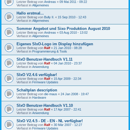
Letzter Beitrag von
Andreas
«
09 Mai 2011 - 09:22
Verfasst in
Allgemeines
Hallo erstmal...
Letzter Beitrag von
Bully II.
«
15 Sep 2010 - 12:43
Verfasst in
Allgemeines
Sommer Angebot und Sixo Produktion August 2010
Letzter Beitrag von
Andreas
«
03 Aug 2010 - 13:02
Verfasst in
Allgemeines
Eigenes SIxO-Logo im Display hinzufügen
Letzter Beitrag von
Ralf
«
21 Jan 2010 - 08:28
Verfasst in
Programmierung & Tools
SIxO Benutzer-Handbuch V1.11
Letzter Beitrag von
Ralf
«
04 Jan 2010 - 23:37
Verfasst in
Anwendung
SIxO V2.4.6 verfügbar!
Letzter Beitrag von
Ralf
«
15 Apr 2009 - 22:34
Verfasst in
Firmware Updates
Schaltplan description
Letzter Beitrag von
die-maus
«
24 Jan 2008 - 19:47
Verfasst in
Hardware
SIxO Benutzer-Handbuch V1.10
Letzter Beitrag von
Ralf
«
17 Apr 2007 - 22:41
Verfasst in
Anwendung
SIxO V2.4.5 - DE - EN - NL verfügbar!
Letzter Beitrag von
Ralf
«
30 Mär 2007 - 12:27
Verfasst in
Firmware Updates