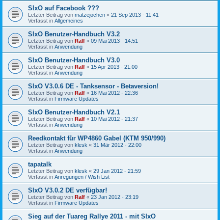
SIxO auf Facebook ???
Letzter Beitrag von
matzejochen
«
21 Sep 2013 - 11:41
Verfasst in
Allgemeines
SIxO Benutzer-Handbuch V3.2
Letzter Beitrag von
Ralf
«
09 Mai 2013 - 14:51
Verfasst in
Anwendung
SIxO Benutzer-Handbuch V3.0
Letzter Beitrag von
Ralf
«
15 Apr 2013 - 21:00
Verfasst in
Anwendung
SIxO V3.0.6 DE - Tanksensor - Betaversion!
Letzter Beitrag von
Ralf
«
16 Mai 2012 - 22:36
Verfasst in
Firmware Updates
SIxO Benutzer-Handbuch V2.1
Letzter Beitrag von
Ralf
«
10 Mai 2012 - 21:37
Verfasst in
Anwendung
Reedkontakt für WP4860 Gabel (KTM 950/990)
Letzter Beitrag von
klesk
«
31 Mär 2012 - 22:00
Verfasst in
Anwendung
tapatalk
Letzter Beitrag von
klesk
«
29 Jan 2012 - 21:59
Verfasst in
Anregungen / Wish List
SIxO V3.0.2 DE verfügbar!
Letzter Beitrag von
Ralf
«
23 Jan 2012 - 23:19
Verfasst in
Firmware Updates
Sieg auf der Tuareg Rallye 2011 - mit SIxO