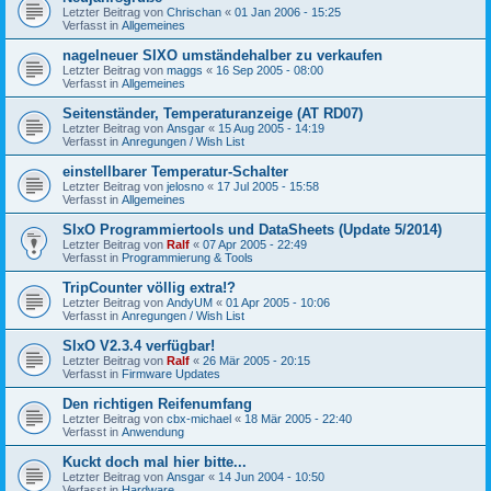
Letzter Beitrag von
Chrischan
«
01 Jan 2006 - 15:25
Verfasst in
Allgemeines
nagelneuer SIXO umständehalber zu verkaufen
Letzter Beitrag von
maggs
«
16 Sep 2005 - 08:00
Verfasst in
Allgemeines
Seitenständer, Temperaturanzeige (AT RD07)
Letzter Beitrag von
Ansgar
«
15 Aug 2005 - 14:19
Verfasst in
Anregungen / Wish List
einstellbarer Temperatur-Schalter
Letzter Beitrag von
jelosno
«
17 Jul 2005 - 15:58
Verfasst in
Allgemeines
SIxO Programmiertools und DataSheets (Update 5/2014)
Letzter Beitrag von
Ralf
«
07 Apr 2005 - 22:49
Verfasst in
Programmierung & Tools
TripCounter völlig extra!?
Letzter Beitrag von
AndyUM
«
01 Apr 2005 - 10:06
Verfasst in
Anregungen / Wish List
SIxO V2.3.4 verfügbar!
Letzter Beitrag von
Ralf
«
26 Mär 2005 - 20:15
Verfasst in
Firmware Updates
Den richtigen Reifenumfang
Letzter Beitrag von
cbx-michael
«
18 Mär 2005 - 22:40
Verfasst in
Anwendung
Kuckt doch mal hier bitte...
Letzter Beitrag von
Ansgar
«
14 Jun 2004 - 10:50
Verfasst in
Hardware