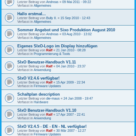
Letzter Beitrag von
Andreas
«
09 Mai 2011 - 09:22
Verfasst in
Allgemeines
Hallo erstmal...
Letzter Beitrag von
Bully II.
«
15 Sep 2010 - 12:43
Verfasst in
Allgemeines
Sommer Angebot und Sixo Produktion August 2010
Letzter Beitrag von
Andreas
«
03 Aug 2010 - 13:02
Verfasst in
Allgemeines
Eigenes SIxO-Logo im Display hinzufügen
Letzter Beitrag von
Ralf
«
21 Jan 2010 - 08:28
Verfasst in
Programmierung & Tools
SIxO Benutzer-Handbuch V1.11
Letzter Beitrag von
Ralf
«
04 Jan 2010 - 23:37
Verfasst in
Anwendung
SIxO V2.4.6 verfügbar!
Letzter Beitrag von
Ralf
«
15 Apr 2009 - 22:34
Verfasst in
Firmware Updates
Schaltplan description
Letzter Beitrag von
die-maus
«
24 Jan 2008 - 19:47
Verfasst in
Hardware
SIxO Benutzer-Handbuch V1.10
Letzter Beitrag von
Ralf
«
17 Apr 2007 - 22:41
Verfasst in
Anwendung
SIxO V2.4.5 - DE - EN - NL verfügbar!
Letzter Beitrag von
Ralf
«
30 Mär 2007 - 12:27
Verfasst in
Firmware Updates