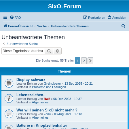
SIxO-Forum
FAQ
Registrieren
Anmelden
S
Foren-Übersicht
Suche
Unbeantwortete Themen
u
Unbeantwortete Themen
c
Zur erweiterten Suche
h
Suche
Erweiterte Suche
e
1
2
Nächste
Die Suche ergab 55 Treffer
Themen
Display schwarz
Letzter Beitrag von
Greindlpeter
«
13 Sep 2025 - 20:21
Verfasst in
Probleme und Lösungen
Lebenszeichen...
Letzter Beitrag von
Ralf
«
06 Dez 2023 - 19:37
Verfasst in
Allgemeines
Wer will seinen SixO nicht mehr ?
Letzter Beitrag von
kenu
«
03 Aug 2021 - 17:18
Verfasst in
Allgemeines
Batterie in Knopfzellenhalter