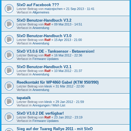
SIxO auf Facebook ???
Letzter Beitrag von
matzejochen
«
21 Sep 2013 - 11:41
Verfasst in
Allgemeines
SIxO Benutzer-Handbuch V3.2
Letzter Beitrag von
Ralf
«
09 Mai 2013 - 14:51
Verfasst in
Anwendung
SIxO Benutzer-Handbuch V3.0
Letzter Beitrag von
Ralf
«
15 Apr 2013 - 21:00
Verfasst in
Anwendung
SIxO V3.0.6 DE - Tanksensor - Betaversion!
Letzter Beitrag von
Ralf
«
16 Mai 2012 - 22:36
Verfasst in
Firmware Updates
SIxO Benutzer-Handbuch V2.1
Letzter Beitrag von
Ralf
«
10 Mai 2012 - 21:37
Verfasst in
Anwendung
Reedkontakt für WP4860 Gabel (KTM 950/990)
Letzter Beitrag von
klesk
«
31 Mär 2012 - 22:00
Verfasst in
Anwendung
tapatalk
Letzter Beitrag von
klesk
«
29 Jan 2012 - 21:59
Verfasst in
Anregungen / Wish List
SIxO V3.0.2 DE verfügbar!
Letzter Beitrag von
Ralf
«
23 Jan 2012 - 23:19
Verfasst in
Firmware Updates
Sieg auf der Tuareg Rallye 2011 - mit SIxO