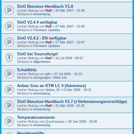
SIxO Benutzer-Handbuch V1.8
Letzter Beitrag von
Ralf
«
28 Mär 2007 - 23:39
Verfasst in
Anwendung
SIxO V2.4.4 verfügbar
Letzter Beitrag von
Ralf
«
27 Mär 2007 - 10:49
Verfasst in
Firmware Updates
SIxO V2.4.2 - EN verfügbar
Letzter Beitrag von
Ralf
«
27 Mär 2007 - 10:47
Verfasst in
Firmware Updates
SIxO bei Sourceforge!
Letzter Beitrag von
Ralf
«
16 Jul 2006 - 00:57
Verfasst in
Allgemeines
Schaltblitz
Letzter Beitrag von
jafo
«
07 Jul 2006 - 19:23
Verfasst in
Anregungen / Wish List
Anbau Sixo an KTM LC 4 (Adventure)
Letzter Beitrag von
Stefan_W
«
22 Apr 2006 - 19:31
Verfasst in
Anwendung
SIxO Benutzer-Handbuch V1.7 (+Verbesserungsvorschläge)
Letzter Beitrag von
Ralf
«
31 Mär 2006 - 02:25
Verfasst in
Anwendung
Temperatursensoren
Letzter Beitrag von
Quadratquax
«
30 Jan 2006 - 15:50
Verfasst in
Anwendung
Neujahrsgrüße