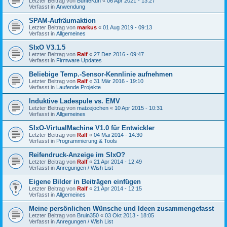
Letzter Beitrag von
BunteKuh
«
06 Apr 2021 - 13:27
Verfasst in
Anwendung
SPAM-Aufräumaktion
Letzter Beitrag von
markus
«
01 Aug 2019 - 09:13
Verfasst in
Allgemeines
SIxO V3.1.5
Letzter Beitrag von
Ralf
«
27 Dez 2016 - 09:47
Verfasst in
Firmware Updates
Beliebige Temp.-Sensor-Kennlinie aufnehmen
Letzter Beitrag von
Ralf
«
31 Mär 2016 - 19:10
Verfasst in
Laufende Projekte
Induktive Ladespule vs. EMV
Letzter Beitrag von
matzejochen
«
10 Apr 2015 - 10:31
Verfasst in
Allgemeines
SIxO-VirtualMachine V1.0 für Entwickler
Letzter Beitrag von
Ralf
«
04 Mai 2014 - 14:30
Verfasst in
Programmierung & Tools
Reifendruck-Anzeige im SIxO?
Letzter Beitrag von
Ralf
«
21 Apr 2014 - 12:49
Verfasst in
Anregungen / Wish List
Eigene Bilder in Beiträgen einfügen
Letzter Beitrag von
Ralf
«
21 Apr 2014 - 12:15
Verfasst in
Allgemeines
Meine persönlichen Wünsche und Ideen zusammengefasst
Letzter Beitrag von
Bruin350
«
03 Okt 2013 - 18:05
Verfasst in
Anregungen / Wish List