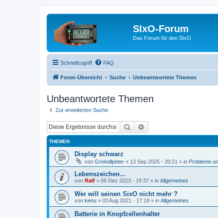
SIxO-Forum
Das Forum für den SIxO
Schnellzugriff
FAQ
Foren-Übersicht
Suche
Unbeantwortete Themen
Unbeantwortete Themen
Zur erweiterten Suche
Suche
Erweiterte Suche
THEMEN
Display schwarz
von
Greindlpeter
»
13 Sep 2025 - 20:21
» in
Probleme u
Lebenszeichen...
von
Ralf
»
06 Dez 2023 - 19:37
» in
Allgemeines
Wer will seinen SixO nicht mehr ?
von
kenu
»
03 Aug 2021 - 17:18
» in
Allgemeines
Batterie in Knopfzellenhalter