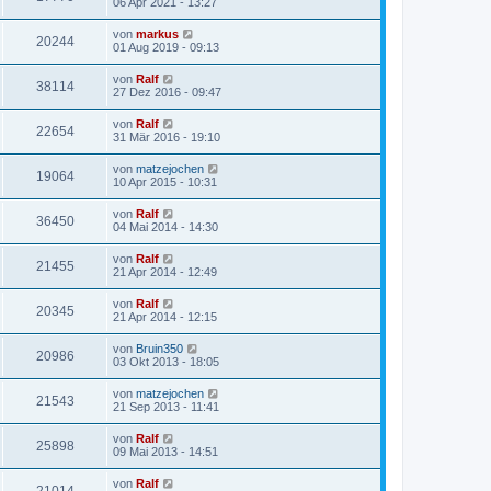
06 Apr 2021 - 13:27
von
markus
20244
01 Aug 2019 - 09:13
von
Ralf
38114
27 Dez 2016 - 09:47
von
Ralf
22654
31 Mär 2016 - 19:10
von
matzejochen
19064
10 Apr 2015 - 10:31
von
Ralf
36450
04 Mai 2014 - 14:30
von
Ralf
21455
21 Apr 2014 - 12:49
von
Ralf
20345
21 Apr 2014 - 12:15
von
Bruin350
20986
03 Okt 2013 - 18:05
von
matzejochen
21543
21 Sep 2013 - 11:41
von
Ralf
25898
09 Mai 2013 - 14:51
von
Ralf