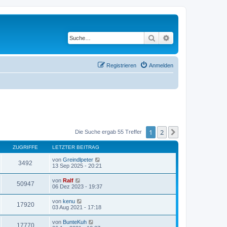
Suche
Erweiterte Suche
Registrieren
Anmelden
1
2
Nächste
Die Suche ergab 55 Treffer
ZUGRIFFE
LETZTER BEITRAG
von
Greindlpeter
3492
13 Sep 2025 - 20:21
von
Ralf
50947
06 Dez 2023 - 19:37
von
kenu
17920
03 Aug 2021 - 17:18
von
BunteKuh
17770