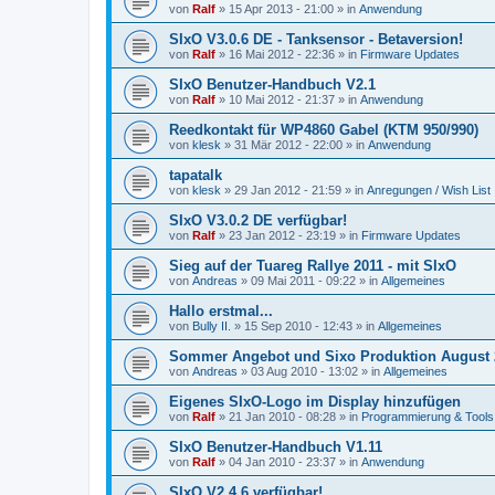
von
Ralf
»
15 Apr 2013 - 21:00
» in
Anwendung
SIxO V3.0.6 DE - Tanksensor - Betaversion!
von
Ralf
»
16 Mai 2012 - 22:36
» in
Firmware Updates
SIxO Benutzer-Handbuch V2.1
von
Ralf
»
10 Mai 2012 - 21:37
» in
Anwendung
Reedkontakt für WP4860 Gabel (KTM 950/990)
von
klesk
»
31 Mär 2012 - 22:00
» in
Anwendung
tapatalk
von
klesk
»
29 Jan 2012 - 21:59
» in
Anregungen / Wish List
SIxO V3.0.2 DE verfügbar!
von
Ralf
»
23 Jan 2012 - 23:19
» in
Firmware Updates
Sieg auf der Tuareg Rallye 2011 - mit SIxO
von
Andreas
»
09 Mai 2011 - 09:22
» in
Allgemeines
Hallo erstmal...
von
Bully II.
»
15 Sep 2010 - 12:43
» in
Allgemeines
Sommer Angebot und Sixo Produktion August 
von
Andreas
»
03 Aug 2010 - 13:02
» in
Allgemeines
Eigenes SIxO-Logo im Display hinzufügen
von
Ralf
»
21 Jan 2010 - 08:28
» in
Programmierung & Tools
SIxO Benutzer-Handbuch V1.11
von
Ralf
»
04 Jan 2010 - 23:37
» in
Anwendung
SIxO V2.4.6 verfügbar!