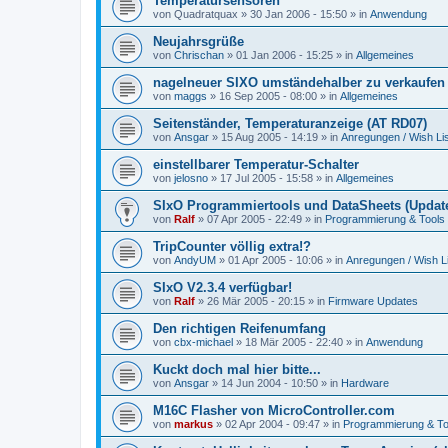
Temperatursensoren
von
Quadratquax
»
30 Jan 2006 - 15:50
» in
Anwendung
Neujahrsgrüße
von
Chrischan
»
01 Jan 2006 - 15:25
» in
Allgemeines
nagelneuer SIXO umständehalber zu verkaufen
von
maggs
»
16 Sep 2005 - 08:00
» in
Allgemeines
Seitenständer, Temperaturanzeige (AT RD07)
von
Ansgar
»
15 Aug 2005 - 14:19
» in
Anregungen / Wish Lis
einstellbarer Temperatur-Schalter
von
jelosno
»
17 Jul 2005 - 15:58
» in
Allgemeines
SIxO Programmiertools und DataSheets (Update
von
Ralf
»
07 Apr 2005 - 22:49
» in
Programmierung & Tools
TripCounter völlig extra!?
von
AndyUM
»
01 Apr 2005 - 10:06
» in
Anregungen / Wish Li
SIxO V2.3.4 verfügbar!
von
Ralf
»
26 Mär 2005 - 20:15
» in
Firmware Updates
Den richtigen Reifenumfang
von
cbx-michael
»
18 Mär 2005 - 22:40
» in
Anwendung
Kuckt doch mal hier bitte...
von
Ansgar
»
14 Jun 2004 - 10:50
» in
Hardware
M16C Flasher von MicroController.com
von
markus
»
02 Apr 2004 - 09:47
» in
Programmierung & To