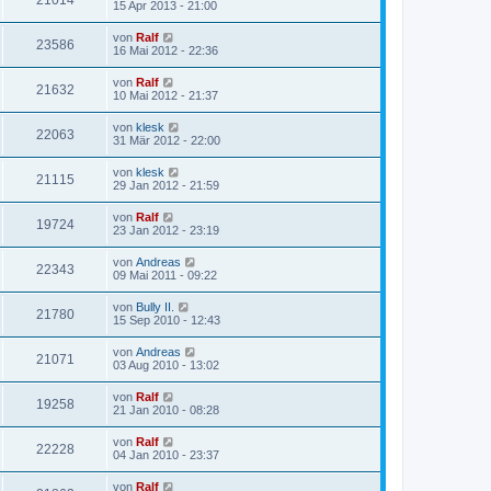
21014
15 Apr 2013 - 21:00
von
Ralf
23586
16 Mai 2012 - 22:36
von
Ralf
21632
10 Mai 2012 - 21:37
von
klesk
22063
31 Mär 2012 - 22:00
von
klesk
21115
29 Jan 2012 - 21:59
von
Ralf
19724
23 Jan 2012 - 23:19
von
Andreas
22343
09 Mai 2011 - 09:22
von
Bully II.
21780
15 Sep 2010 - 12:43
von
Andreas
21071
03 Aug 2010 - 13:02
von
Ralf
19258
21 Jan 2010 - 08:28
von
Ralf
22228
04 Jan 2010 - 23:37
von
Ralf