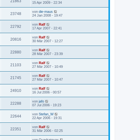
21863
15 Apr 2009 - 22:34
von
die-maus
23748
24 Jan 2008 - 19:47
von
Ralf
22792
17 Apr 2007 - 22:41
von
Ralf
20816
30 Mär 2007 - 12:27
von
Ralf
22880
28 Mär 2007 - 23:39
von
Ralf
21103
27 Mär 2007 - 10:49
von
Ralf
21745
27 Mär 2007 - 10:47
von
Ralf
24910
16 Jul 2006 - 00:57
von
jafo
22288
07 Jul 2006 - 19:23
von
Stefan_W
22644
22 Apr 2006 - 19:31
von
Ralf
22351
31 Mär 2006 - 02:25
von
Quadratquax