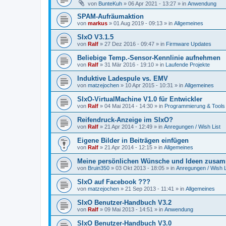
von
BunteKuh
»
06 Apr 2021 - 13:27
» in
Anwendung
SPAM-Aufräumaktion
von
markus
»
01 Aug 2019 - 09:13
» in
Allgemeines
SIxO V3.1.5
von
Ralf
»
27 Dez 2016 - 09:47
» in
Firmware Updates
Beliebige Temp.-Sensor-Kennlinie aufnehmen
von
Ralf
»
31 Mär 2016 - 19:10
» in
Laufende Projekte
Induktive Ladespule vs. EMV
von
matzejochen
»
10 Apr 2015 - 10:31
» in
Allgemeines
SIxO-VirtualMachine V1.0 für Entwickler
von
Ralf
»
04 Mai 2014 - 14:30
» in
Programmierung & Tools
Reifendruck-Anzeige im SIxO?
von
Ralf
»
21 Apr 2014 - 12:49
» in
Anregungen / Wish List
Eigene Bilder in Beiträgen einfügen
von
Ralf
»
21 Apr 2014 - 12:15
» in
Allgemeines
Meine persönlichen Wünsche und Ideen zusam
von
Bruin350
»
03 Okt 2013 - 18:05
» in
Anregungen / Wish L
SIxO auf Facebook ???
von
matzejochen
»
21 Sep 2013 - 11:41
» in
Allgemeines
SIxO Benutzer-Handbuch V3.2
von
Ralf
»
09 Mai 2013 - 14:51
» in
Anwendung
SIxO Benutzer-Handbuch V3.0