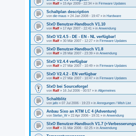
von
Ralf
»
15 Apr 2009 - 22:34
» in
Firmware Updates
Schaltplan description
von
die-maus
»
24 Jan 2008 - 19:47
» in
Hardware
SIxO Benutzer-Handbuch V1.10
von
Ralf
»
17 Apr 2007 - 22:41
» in
Anwendung
SIxO V2.4.5 - DE - EN - NL verfügbar!
von
Ralf
»
30 Mär 2007 - 12:27
» in
Firmware Updates
SIxO Benutzer-Handbuch V1.8
von
Ralf
»
28 Mär 2007 - 23:39
» in
Anwendung
SIxO V2.4.4 verfügbar
von
Ralf
»
27 Mär 2007 - 10:49
» in
Firmware Updates
SIxO V2.4.2 - EN verfügbar
von
Ralf
»
27 Mär 2007 - 10:47
» in
Firmware Updates
SIxO bei Sourceforge!
von
Ralf
»
16 Jul 2006 - 00:57
» in
Allgemeines
Schaltblitz
von
jafo
»
07 Jul 2006 - 19:23
» in
Anregungen / Wish List
Anbau Sixo an KTM LC 4 (Adventure)
von
Stefan_W
»
22 Apr 2006 - 19:31
» in
Anwendung
SIxO Benutzer-Handbuch V1.7 (+Verbesserungs
von
Ralf
»
31 Mär 2006 - 02:25
» in
Anwendung