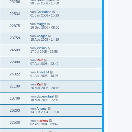
23256
30 Jan 2006 - 15:50
von
Chrischan
22534
01 Jan 2006 - 15:25
von
maggs
22875
16 Sep 2005 - 08:00
von
Ansgar
23759
15 Aug 2005 - 14:19
von
jelosno
24609
17 Jul 2005 - 15:58
von
Ralf
22880
07 Apr 2005 - 22:49
von
AndyUM
24322
01 Apr 2005 - 10:06
von
Ralf
21100
26 Mär 2005 - 20:15
von
cbx-michael
18709
18 Mär 2005 - 22:40
von
Ansgar
26263
14 Jun 2004 - 10:50
von
markus
22538
02 Apr 2004 - 09:47