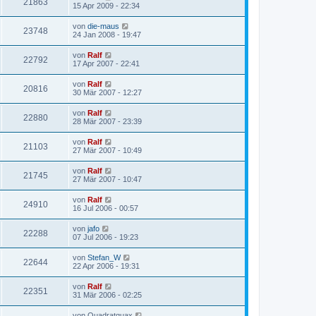
21863
15 Apr 2009 - 22:34
von
die-maus
23748
24 Jan 2008 - 19:47
von
Ralf
22792
17 Apr 2007 - 22:41
von
Ralf
20816
30 Mär 2007 - 12:27
von
Ralf
22880
28 Mär 2007 - 23:39
von
Ralf
21103
27 Mär 2007 - 10:49
von
Ralf
21745
27 Mär 2007 - 10:47
von
Ralf
24910
16 Jul 2006 - 00:57
von
jafo
22288
07 Jul 2006 - 19:23
von
Stefan_W
22644
22 Apr 2006 - 19:31
von
Ralf
22351
31 Mär 2006 - 02:25
von
Quadratquax