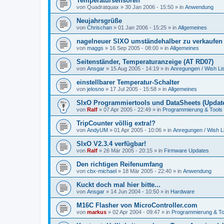
Temperatursensoren
von
Quadratquax
»
30 Jan 2006 - 15:50
» in
Anwendung
Neujahrsgrüße
von
Chrischan
»
01 Jan 2006 - 15:25
» in
Allgemeines
nagelneuer SIXO umständehalber zu verkaufen
von
maggs
»
16 Sep 2005 - 08:00
» in
Allgemeines
Seitenständer, Temperaturanzeige (AT RD07)
von
Ansgar
»
15 Aug 2005 - 14:19
» in
Anregungen / Wish Lis
einstellbarer Temperatur-Schalter
von
jelosno
»
17 Jul 2005 - 15:58
» in
Allgemeines
SIxO Programmiertools und DataSheets (Update
von
Ralf
»
07 Apr 2005 - 22:49
» in
Programmierung & Tools
TripCounter völlig extra!?
von
AndyUM
»
01 Apr 2005 - 10:06
» in
Anregungen / Wish Li
SIxO V2.3.4 verfügbar!
von
Ralf
»
26 Mär 2005 - 20:15
» in
Firmware Updates
Den richtigen Reifenumfang
von
cbx-michael
»
18 Mär 2005 - 22:40
» in
Anwendung
Kuckt doch mal hier bitte...
von
Ansgar
»
14 Jun 2004 - 10:50
» in
Hardware
M16C Flasher von MicroController.com
von
markus
»
02 Apr 2004 - 09:47
» in
Programmierung & To