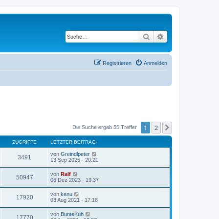
Suche
Erweiterte Suche
Registrieren
Anmelden
1
2
Nächste
Die Suche ergab 55 Treffer
ZUGRIFFE
LETZTER BEITRAG
von
Greindlpeter
3491
13 Sep 2025 - 20:21
von
Ralf
50947
06 Dez 2023 - 19:37
von
kenu
17920
03 Aug 2021 - 17:18
von
BunteKuh
17770