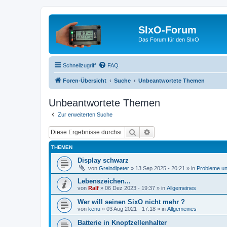
SIxO-Forum
Das Forum für den SIxO
Schnellzugriff
FAQ
Foren-Übersicht
Suche
Unbeantwortete Themen
Unbeantwortete Themen
Zur erweiterten Suche
Suche
Erweiterte Suche
THEMEN
Display schwarz
von
Greindlpeter
»
13 Sep 2025 - 20:21
» in
Probleme u
Lebenszeichen...
von
Ralf
»
06 Dez 2023 - 19:37
» in
Allgemeines
Wer will seinen SixO nicht mehr ?
von
kenu
»
03 Aug 2021 - 17:18
» in
Allgemeines
Batterie in Knopfzellenhalter