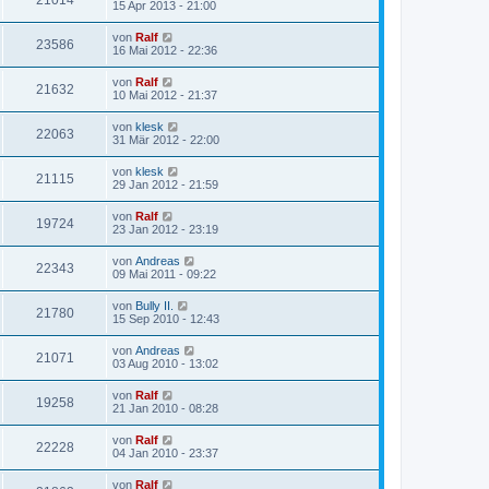
21014
15 Apr 2013 - 21:00
von
Ralf
23586
16 Mai 2012 - 22:36
von
Ralf
21632
10 Mai 2012 - 21:37
von
klesk
22063
31 Mär 2012 - 22:00
von
klesk
21115
29 Jan 2012 - 21:59
von
Ralf
19724
23 Jan 2012 - 23:19
von
Andreas
22343
09 Mai 2011 - 09:22
von
Bully II.
21780
15 Sep 2010 - 12:43
von
Andreas
21071
03 Aug 2010 - 13:02
von
Ralf
19258
21 Jan 2010 - 08:28
von
Ralf
22228
04 Jan 2010 - 23:37
von
Ralf