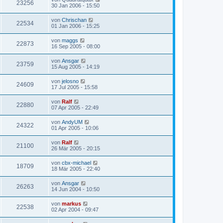
23256
30 Jan 2006 - 15:50
von
Chrischan
22534
01 Jan 2006 - 15:25
von
maggs
22873
16 Sep 2005 - 08:00
von
Ansgar
23759
15 Aug 2005 - 14:19
von
jelosno
24609
17 Jul 2005 - 15:58
von
Ralf
22880
07 Apr 2005 - 22:49
von
AndyUM
24322
01 Apr 2005 - 10:06
von
Ralf
21100
26 Mär 2005 - 20:15
von
cbx-michael
18709
18 Mär 2005 - 22:40
von
Ansgar
26263
14 Jun 2004 - 10:50
von
markus
22538
02 Apr 2004 - 09:47