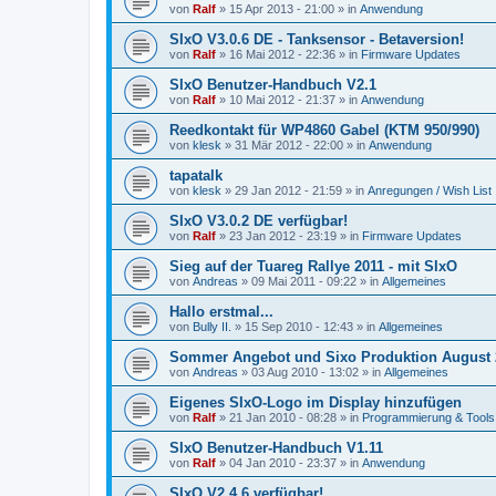
von
Ralf
»
15 Apr 2013 - 21:00
» in
Anwendung
SIxO V3.0.6 DE - Tanksensor - Betaversion!
von
Ralf
»
16 Mai 2012 - 22:36
» in
Firmware Updates
SIxO Benutzer-Handbuch V2.1
von
Ralf
»
10 Mai 2012 - 21:37
» in
Anwendung
Reedkontakt für WP4860 Gabel (KTM 950/990)
von
klesk
»
31 Mär 2012 - 22:00
» in
Anwendung
tapatalk
von
klesk
»
29 Jan 2012 - 21:59
» in
Anregungen / Wish List
SIxO V3.0.2 DE verfügbar!
von
Ralf
»
23 Jan 2012 - 23:19
» in
Firmware Updates
Sieg auf der Tuareg Rallye 2011 - mit SIxO
von
Andreas
»
09 Mai 2011 - 09:22
» in
Allgemeines
Hallo erstmal...
von
Bully II.
»
15 Sep 2010 - 12:43
» in
Allgemeines
Sommer Angebot und Sixo Produktion August 
von
Andreas
»
03 Aug 2010 - 13:02
» in
Allgemeines
Eigenes SIxO-Logo im Display hinzufügen
von
Ralf
»
21 Jan 2010 - 08:28
» in
Programmierung & Tools
SIxO Benutzer-Handbuch V1.11
von
Ralf
»
04 Jan 2010 - 23:37
» in
Anwendung
SIxO V2.4.6 verfügbar!