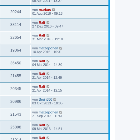
06 Apr 2021 - 13:27
von
markus
20244
01 Aug 2019 - 09:13
von
Ralf
38114
27 Dez 2016 - 09:47
von
Ralf
22654
31 Mär 2016 - 19:10
von
matzejochen
19064
10 Apr 2015 - 10:31
von
Ralf
36450
04 Mai 2014 - 14:30
von
Ralf
21455
21 Apr 2014 - 12:49
von
Ralf
20345
21 Apr 2014 - 12:15
von
Bruin350
20986
03 Okt 2013 - 18:05
von
matzejochen
21543
21 Sep 2013 - 11:41
von
Ralf
25898
09 Mai 2013 - 14:51
von
Ralf