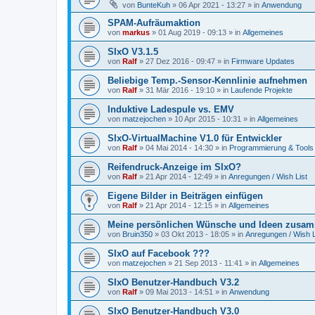
von
BunteKuh
»
06 Apr 2021 - 13:27
» in
Anwendung
SPAM-Aufräumaktion
von
markus
»
01 Aug 2019 - 09:13
» in
Allgemeines
SIxO V3.1.5
von
Ralf
»
27 Dez 2016 - 09:47
» in
Firmware Updates
Beliebige Temp.-Sensor-Kennlinie aufnehmen
von
Ralf
»
31 Mär 2016 - 19:10
» in
Laufende Projekte
Induktive Ladespule vs. EMV
von
matzejochen
»
10 Apr 2015 - 10:31
» in
Allgemeines
SIxO-VirtualMachine V1.0 für Entwickler
von
Ralf
»
04 Mai 2014 - 14:30
» in
Programmierung & Tools
Reifendruck-Anzeige im SIxO?
von
Ralf
»
21 Apr 2014 - 12:49
» in
Anregungen / Wish List
Eigene Bilder in Beiträgen einfügen
von
Ralf
»
21 Apr 2014 - 12:15
» in
Allgemeines
Meine persönlichen Wünsche und Ideen zusam
von
Bruin350
»
03 Okt 2013 - 18:05
» in
Anregungen / Wish L
SIxO auf Facebook ???
von
matzejochen
»
21 Sep 2013 - 11:41
» in
Allgemeines
SIxO Benutzer-Handbuch V3.2
von
Ralf
»
09 Mai 2013 - 14:51
» in
Anwendung
SIxO Benutzer-Handbuch V3.0