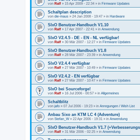
von
Ralf
»
15 Apr 2009 - 22:34
» in
Firmware Updates
Schaltplan description
von
die-maus
»
24 Jan 2008 - 19:47
» in
Hardware
SIxO Benutzer-Handbuch V1.10
von
Ralf
»
17 Apr 2007 - 22:41
» in
Anwendung
SIxO V2.4.5 - DE - EN - NL verfügbar!
von
Ralf
»
30 Mär 2007 - 12:27
» in
Firmware Updates
SIxO Benutzer-Handbuch V1.8
von
Ralf
»
28 Mär 2007 - 23:39
» in
Anwendung
SIxO V2.4.4 verfügbar
von
Ralf
»
27 Mär 2007 - 10:49
» in
Firmware Updates
SIxO V2.4.2 - EN verfügbar
von
Ralf
»
27 Mär 2007 - 10:47
» in
Firmware Updates
SIxO bei Sourceforge!
von
Ralf
»
16 Jul 2006 - 00:57
» in
Allgemeines
Schaltblitz
von
jafo
»
07 Jul 2006 - 19:23
» in
Anregungen / Wish List
Anbau Sixo an KTM LC 4 (Adventure)
von
Stefan_W
»
22 Apr 2006 - 19:31
» in
Anwendung
SIxO Benutzer-Handbuch V1.7 (+Verbesserungs
von
Ralf
»
31 Mär 2006 - 02:25
» in
Anwendung