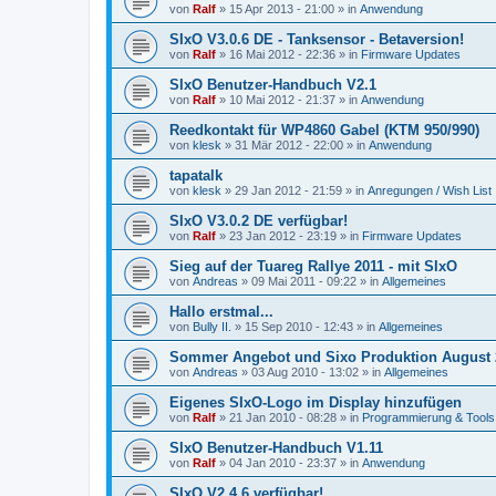
von
Ralf
»
15 Apr 2013 - 21:00
» in
Anwendung
SIxO V3.0.6 DE - Tanksensor - Betaversion!
von
Ralf
»
16 Mai 2012 - 22:36
» in
Firmware Updates
SIxO Benutzer-Handbuch V2.1
von
Ralf
»
10 Mai 2012 - 21:37
» in
Anwendung
Reedkontakt für WP4860 Gabel (KTM 950/990)
von
klesk
»
31 Mär 2012 - 22:00
» in
Anwendung
tapatalk
von
klesk
»
29 Jan 2012 - 21:59
» in
Anregungen / Wish List
SIxO V3.0.2 DE verfügbar!
von
Ralf
»
23 Jan 2012 - 23:19
» in
Firmware Updates
Sieg auf der Tuareg Rallye 2011 - mit SIxO
von
Andreas
»
09 Mai 2011 - 09:22
» in
Allgemeines
Hallo erstmal...
von
Bully II.
»
15 Sep 2010 - 12:43
» in
Allgemeines
Sommer Angebot und Sixo Produktion August 
von
Andreas
»
03 Aug 2010 - 13:02
» in
Allgemeines
Eigenes SIxO-Logo im Display hinzufügen
von
Ralf
»
21 Jan 2010 - 08:28
» in
Programmierung & Tools
SIxO Benutzer-Handbuch V1.11
von
Ralf
»
04 Jan 2010 - 23:37
» in
Anwendung
SIxO V2.4.6 verfügbar!