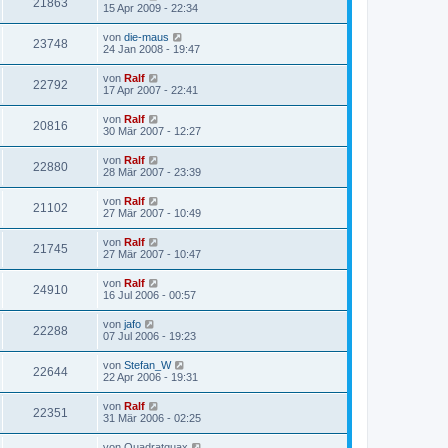
21863
15 Apr 2009 - 22:34
von
die-maus
23748
24 Jan 2008 - 19:47
von
Ralf
22792
17 Apr 2007 - 22:41
von
Ralf
20816
30 Mär 2007 - 12:27
von
Ralf
22880
28 Mär 2007 - 23:39
von
Ralf
21102
27 Mär 2007 - 10:49
von
Ralf
21745
27 Mär 2007 - 10:47
von
Ralf
24910
16 Jul 2006 - 00:57
von
jafo
22288
07 Jul 2006 - 19:23
von
Stefan_W
22644
22 Apr 2006 - 19:31
von
Ralf
22351
31 Mär 2006 - 02:25
von
Quadratquax