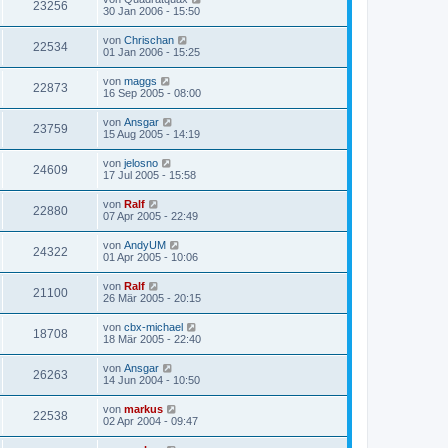
23256
30 Jan 2006 - 15:50
von
Chrischan
22534
01 Jan 2006 - 15:25
von
maggs
22873
16 Sep 2005 - 08:00
von
Ansgar
23759
15 Aug 2005 - 14:19
von
jelosno
24609
17 Jul 2005 - 15:58
von
Ralf
22880
07 Apr 2005 - 22:49
von
AndyUM
24322
01 Apr 2005 - 10:06
von
Ralf
21100
26 Mär 2005 - 20:15
von
cbx-michael
18708
18 Mär 2005 - 22:40
von
Ansgar
26263
14 Jun 2004 - 10:50
von
markus
22538
02 Apr 2004 - 09:47