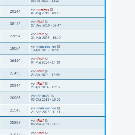
06 Apr 2021 - 13:27
von
markus
20244
01 Aug 2019 - 09:13
von
Ralf
38112
27 Dez 2016 - 09:47
von
Ralf
22654
31 Mär 2016 - 19:10
von
matzejochen
19064
10 Apr 2015 - 10:31
von
Ralf
36449
04 Mai 2014 - 14:30
von
Ralf
21455
21 Apr 2014 - 12:49
von
Ralf
20344
21 Apr 2014 - 12:15
von
Bruin350
20986
03 Okt 2013 - 18:05
von
matzejochen
21543
21 Sep 2013 - 11:41
von
Ralf
25898
09 Mai 2013 - 14:51
von
Ralf