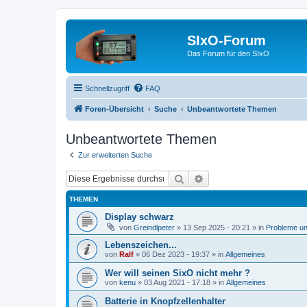
SIxO-Forum
Das Forum für den SIxO
Schnellzugriff
FAQ
Foren-Übersicht
Suche
Unbeantwortete Themen
Unbeantwortete Themen
Zur erweiterten Suche
Suche
Erweiterte Suche
THEMEN
Display schwarz
von
Greindlpeter
»
13 Sep 2025 - 20:21
» in
Probleme u
Lebenszeichen...
von
Ralf
»
06 Dez 2023 - 19:37
» in
Allgemeines
Wer will seinen SixO nicht mehr ?
von
kenu
»
03 Aug 2021 - 17:18
» in
Allgemeines
Batterie in Knopfzellenhalter