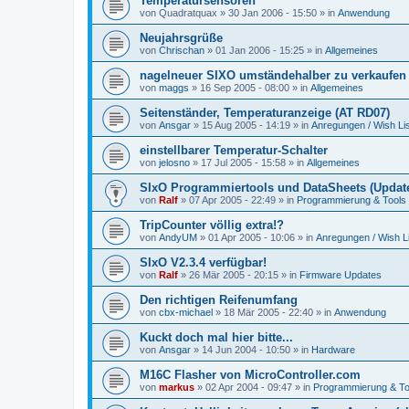
Temperatursensoren
von
Quadratquax
»
30 Jan 2006 - 15:50
» in
Anwendung
Neujahrsgrüße
von
Chrischan
»
01 Jan 2006 - 15:25
» in
Allgemeines
nagelneuer SIXO umständehalber zu verkaufen
von
maggs
»
16 Sep 2005 - 08:00
» in
Allgemeines
Seitenständer, Temperaturanzeige (AT RD07)
von
Ansgar
»
15 Aug 2005 - 14:19
» in
Anregungen / Wish Lis
einstellbarer Temperatur-Schalter
von
jelosno
»
17 Jul 2005 - 15:58
» in
Allgemeines
SIxO Programmiertools und DataSheets (Update
von
Ralf
»
07 Apr 2005 - 22:49
» in
Programmierung & Tools
TripCounter völlig extra!?
von
AndyUM
»
01 Apr 2005 - 10:06
» in
Anregungen / Wish Li
SIxO V2.3.4 verfügbar!
von
Ralf
»
26 Mär 2005 - 20:15
» in
Firmware Updates
Den richtigen Reifenumfang
von
cbx-michael
»
18 Mär 2005 - 22:40
» in
Anwendung
Kuckt doch mal hier bitte...
von
Ansgar
»
14 Jun 2004 - 10:50
» in
Hardware
M16C Flasher von MicroController.com
von
markus
»
02 Apr 2004 - 09:47
» in
Programmierung & To