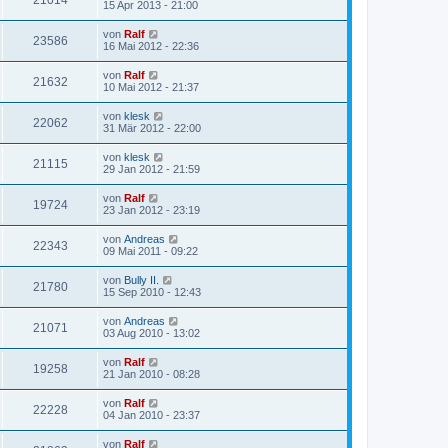
21014
15 Apr 2013 - 21:00
von
Ralf
23586
16 Mai 2012 - 22:36
von
Ralf
21632
10 Mai 2012 - 21:37
von
klesk
22062
31 Mär 2012 - 22:00
von
klesk
21115
29 Jan 2012 - 21:59
von
Ralf
19724
23 Jan 2012 - 23:19
von
Andreas
22343
09 Mai 2011 - 09:22
von
Bully II.
21780
15 Sep 2010 - 12:43
von
Andreas
21071
03 Aug 2010 - 13:02
von
Ralf
19258
21 Jan 2010 - 08:28
von
Ralf
22228
04 Jan 2010 - 23:37
von
Ralf