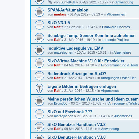
von
BunteKuh
»
06 Apr 2021 - 13:27
» in
Anwendung
SPAM-Aufräumaktion
von
markus
»
01 Aug 2019 - 09:13
» in
Allgemeines
SIxO V3.1.5
von
Ralf
»
27 Dez 2016 - 09:47
» in
Firmware Updates
Beliebige Temp.-Sensor-Kennlinie aufnehmen
von
Ralf
»
31 Mär 2016 - 19:10
» in
Laufende Projekte
Induktive Ladespule vs. EMV
von
matzejochen
»
10 Apr 2015 - 10:31
» in
Allgemeines
SIxO-VirtualMachine V1.0 für Entwickler
von
Ralf
»
04 Mai 2014 - 14:30
» in
Programmierung & Tools
Reifendruck-Anzeige im SIxO?
von
Ralf
»
21 Apr 2014 - 12:49
» in
Anregungen / Wish List
Eigene Bilder in Beiträgen einfügen
von
Ralf
»
21 Apr 2014 - 12:15
» in
Allgemeines
Meine persönlichen Wünsche und Ideen zusam
von
Bruin350
»
03 Okt 2013 - 18:05
» in
Anregungen / Wish L
SIxO auf Facebook ???
von
matzejochen
»
21 Sep 2013 - 11:41
» in
Allgemeines
SIxO Benutzer-Handbuch V3.2
von
Ralf
»
09 Mai 2013 - 14:51
» in
Anwendung
SIxO Benutzer-Handbuch V3.0