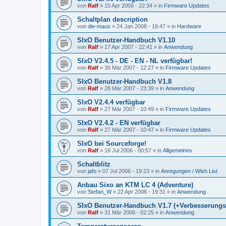
von
Ralf
»
15 Apr 2009 - 22:34
» in
Firmware Updates
Schaltplan description
von
die-maus
»
24 Jan 2008 - 19:47
» in
Hardware
SIxO Benutzer-Handbuch V1.10
von
Ralf
»
17 Apr 2007 - 22:41
» in
Anwendung
SIxO V2.4.5 - DE - EN - NL verfügbar!
von
Ralf
»
30 Mär 2007 - 12:27
» in
Firmware Updates
SIxO Benutzer-Handbuch V1.8
von
Ralf
»
28 Mär 2007 - 23:39
» in
Anwendung
SIxO V2.4.4 verfügbar
von
Ralf
»
27 Mär 2007 - 10:49
» in
Firmware Updates
SIxO V2.4.2 - EN verfügbar
von
Ralf
»
27 Mär 2007 - 10:47
» in
Firmware Updates
SIxO bei Sourceforge!
von
Ralf
»
16 Jul 2006 - 00:57
» in
Allgemeines
Schaltblitz
von
jafo
»
07 Jul 2006 - 19:23
» in
Anregungen / Wish List
Anbau Sixo an KTM LC 4 (Adventure)
von
Stefan_W
»
22 Apr 2006 - 19:31
» in
Anwendung
SIxO Benutzer-Handbuch V1.7 (+Verbesserungs
von
Ralf
»
31 Mär 2006 - 02:25
» in
Anwendung