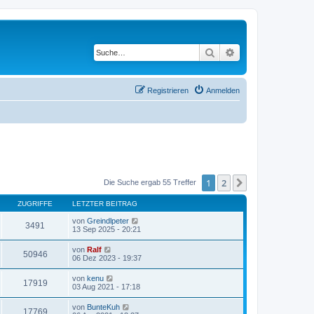
Suche
Erweiterte Suche
Registrieren
Anmelden
1
2
Nächste
Die Suche ergab 55 Treffer
ZUGRIFFE
LETZTER BEITRAG
von
Greindlpeter
3491
13 Sep 2025 - 20:21
von
Ralf
50946
06 Dez 2023 - 19:37
von
kenu
17919
03 Aug 2021 - 17:18
von
BunteKuh
17769