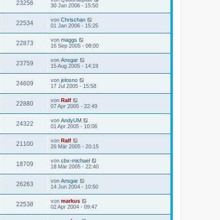
23256
30 Jan 2006 - 15:50
von
Chrischan
22534
01 Jan 2006 - 15:25
von
maggs
22873
16 Sep 2005 - 08:00
von
Ansgar
23759
15 Aug 2005 - 14:19
von
jelosno
24609
17 Jul 2005 - 15:58
von
Ralf
22880
07 Apr 2005 - 22:49
von
AndyUM
24322
01 Apr 2005 - 10:06
von
Ralf
21100
26 Mär 2005 - 20:15
von
cbx-michael
18709
18 Mär 2005 - 22:40
von
Ansgar
26263
14 Jun 2004 - 10:50
von
markus
22538
02 Apr 2004 - 09:47