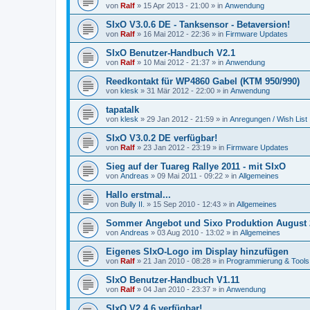
von
Ralf
»
15 Apr 2013 - 21:00
» in
Anwendung
SIxO V3.0.6 DE - Tanksensor - Betaversion!
von
Ralf
»
16 Mai 2012 - 22:36
» in
Firmware Updates
SIxO Benutzer-Handbuch V2.1
von
Ralf
»
10 Mai 2012 - 21:37
» in
Anwendung
Reedkontakt für WP4860 Gabel (KTM 950/990)
von
klesk
»
31 Mär 2012 - 22:00
» in
Anwendung
tapatalk
von
klesk
»
29 Jan 2012 - 21:59
» in
Anregungen / Wish List
SIxO V3.0.2 DE verfügbar!
von
Ralf
»
23 Jan 2012 - 23:19
» in
Firmware Updates
Sieg auf der Tuareg Rallye 2011 - mit SIxO
von
Andreas
»
09 Mai 2011 - 09:22
» in
Allgemeines
Hallo erstmal...
von
Bully II.
»
15 Sep 2010 - 12:43
» in
Allgemeines
Sommer Angebot und Sixo Produktion August 
von
Andreas
»
03 Aug 2010 - 13:02
» in
Allgemeines
Eigenes SIxO-Logo im Display hinzufügen
von
Ralf
»
21 Jan 2010 - 08:28
» in
Programmierung & Tools
SIxO Benutzer-Handbuch V1.11
von
Ralf
»
04 Jan 2010 - 23:37
» in
Anwendung
SIxO V2.4.6 verfügbar!