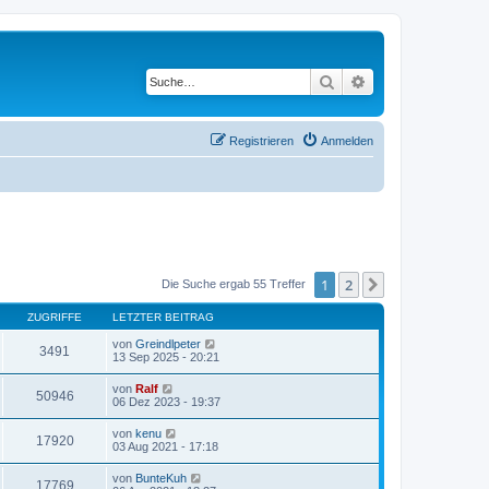
Suche
Erweiterte Suche
Registrieren
Anmelden
1
2
Nächste
Die Suche ergab 55 Treffer
ZUGRIFFE
LETZTER BEITRAG
von
Greindlpeter
3491
13 Sep 2025 - 20:21
von
Ralf
50946
06 Dez 2023 - 19:37
von
kenu
17920
03 Aug 2021 - 17:18
von
BunteKuh
17769