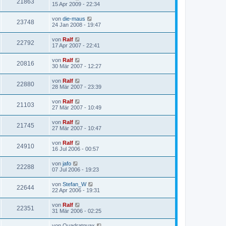
21863
15 Apr 2009 - 22:34
von
die-maus
23748
24 Jan 2008 - 19:47
von
Ralf
22792
17 Apr 2007 - 22:41
von
Ralf
20816
30 Mär 2007 - 12:27
von
Ralf
22880
28 Mär 2007 - 23:39
von
Ralf
21103
27 Mär 2007 - 10:49
von
Ralf
21745
27 Mär 2007 - 10:47
von
Ralf
24910
16 Jul 2006 - 00:57
von
jafo
22288
07 Jul 2006 - 19:23
von
Stefan_W
22644
22 Apr 2006 - 19:31
von
Ralf
22351
31 Mär 2006 - 02:25
von
Quadratquax