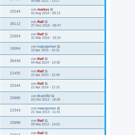
06 Apr 2021 - 13:27
von
markus
20244
01 Aug 2019 - 09:13
von
Ralf
38112
27 Dez 2016 - 09:47
von
Ralf
22654
31 Mär 2016 - 19:10
von
matzejochen
19064
10 Apr 2015 - 10:31
von
Ralf
36449
04 Mai 2014 - 14:30
von
Ralf
21455
21 Apr 2014 - 12:49
von
Ralf
20344
21 Apr 2014 - 12:15
von
Bruin350
20986
03 Okt 2013 - 18:05
von
matzejochen
21543
21 Sep 2013 - 11:41
von
Ralf
25898
09 Mai 2013 - 14:51
von
Ralf