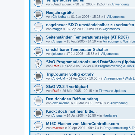
Temperatursensoren
von
Quadratquax
»
30 Jan 2006 - 15:50
» in
Anwendung
Neujahrsgrüße
von
Chrischan
»
01 Jan 2006 - 15:25
» in
Allgemeines
nagelneuer SIXO umständehalber zu verkaufen
von
maggs
»
16 Sep 2005 - 08:00
» in
Allgemeines
Seitenständer, Temperaturanzeige (AT RD07)
von
Ansgar
»
15 Aug 2005 - 14:19
» in
Anregungen / Wish Lis
einstellbarer Temperatur-Schalter
von
jelosno
»
17 Jul 2005 - 15:58
» in
Allgemeines
SIxO Programmiertools und DataSheets (Update
von
Ralf
»
07 Apr 2005 - 22:49
» in
Programmierung & Tools
TripCounter völlig extra!?
von
AndyUM
»
01 Apr 2005 - 10:06
» in
Anregungen / Wish Li
SIxO V2.3.4 verfügbar!
von
Ralf
»
26 Mär 2005 - 20:15
» in
Firmware Updates
Den richtigen Reifenumfang
von
cbx-michael
»
18 Mär 2005 - 22:40
» in
Anwendung
Kuckt doch mal hier bitte...
von
Ansgar
»
14 Jun 2004 - 10:50
» in
Hardware
M16C Flasher von MicroController.com
von
markus
»
02 Apr 2004 - 09:47
» in
Programmierung & To