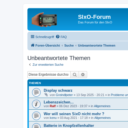
SIxO-Forum
Das Forum für den SIxO
Schnellzugriff
FAQ
Foren-Übersicht
Suche
Unbeantwortete Themen
Unbeantwortete Themen
Zur erweiterten Suche
Suche
Erweiterte Suche
THEMEN
Display schwarz
von
Greindlpeter
»
13 Sep 2025 - 20:21
» in
Probleme u
Lebenszeichen...
von
Ralf
»
06 Dez 2023 - 19:37
» in
Allgemeines
Wer will seinen SixO nicht mehr ?
von
kenu
»
03 Aug 2021 - 17:18
» in
Allgemeines
Batterie in Knopfzellenhalter