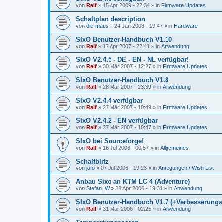
von
Ralf
»
15 Apr 2009 - 22:34
» in
Firmware Updates
Schaltplan description
von
die-maus
»
24 Jan 2008 - 19:47
» in
Hardware
SIxO Benutzer-Handbuch V1.10
von
Ralf
»
17 Apr 2007 - 22:41
» in
Anwendung
SIxO V2.4.5 - DE - EN - NL verfügbar!
von
Ralf
»
30 Mär 2007 - 12:27
» in
Firmware Updates
SIxO Benutzer-Handbuch V1.8
von
Ralf
»
28 Mär 2007 - 23:39
» in
Anwendung
SIxO V2.4.4 verfügbar
von
Ralf
»
27 Mär 2007 - 10:49
» in
Firmware Updates
SIxO V2.4.2 - EN verfügbar
von
Ralf
»
27 Mär 2007 - 10:47
» in
Firmware Updates
SIxO bei Sourceforge!
von
Ralf
»
16 Jul 2006 - 00:57
» in
Allgemeines
Schaltblitz
von
jafo
»
07 Jul 2006 - 19:23
» in
Anregungen / Wish List
Anbau Sixo an KTM LC 4 (Adventure)
von
Stefan_W
»
22 Apr 2006 - 19:31
» in
Anwendung
SIxO Benutzer-Handbuch V1.7 (+Verbesserungs
von
Ralf
»
31 Mär 2006 - 02:25
» in
Anwendung