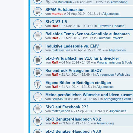
von
BunteKuh
»
06 Apr 2021 - 13:27
» in
Anwendung
SPAM-Aufräumaktion
von
markus
»
01 Aug 2019 - 09:13
» in
Allgemeines
SIxO V3.1.5
von
Ralf
»
27 Dez 2016 - 09:47
» in
Firmware Updates
Beliebige Temp.-Sensor-Kennlinie aufnehmen
von
Ralf
»
31 Mär 2016 - 19:10
» in
Laufende Projekte
Induktive Ladespule vs. EMV
von
matzejochen
»
10 Apr 2015 - 10:31
» in
Allgemeines
SIxO-VirtualMachine V1.0 für Entwickler
von
Ralf
»
04 Mai 2014 - 14:30
» in
Programmierung & Tools
Reifendruck-Anzeige im SIxO?
von
Ralf
»
21 Apr 2014 - 12:49
» in
Anregungen / Wish List
Eigene Bilder in Beiträgen einfügen
von
Ralf
»
21 Apr 2014 - 12:15
» in
Allgemeines
Meine persönlichen Wünsche und Ideen zusam
von
Bruin350
»
03 Okt 2013 - 18:05
» in
Anregungen / Wish L
SIxO auf Facebook ???
von
matzejochen
»
21 Sep 2013 - 11:41
» in
Allgemeines
SIxO Benutzer-Handbuch V3.2
von
Ralf
»
09 Mai 2013 - 14:51
» in
Anwendung
SIxO Benutzer-Handbuch V3.0