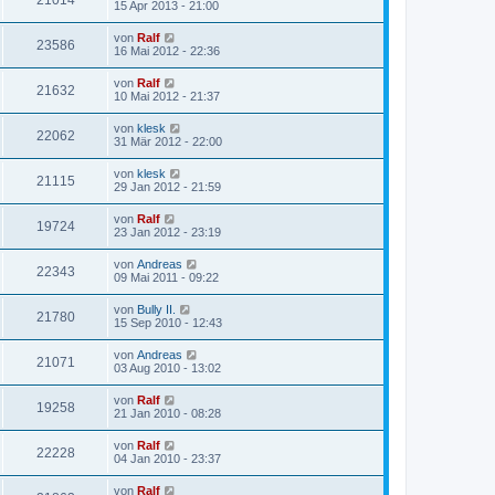
21014
15 Apr 2013 - 21:00
von
Ralf
23586
16 Mai 2012 - 22:36
von
Ralf
21632
10 Mai 2012 - 21:37
von
klesk
22062
31 Mär 2012 - 22:00
von
klesk
21115
29 Jan 2012 - 21:59
von
Ralf
19724
23 Jan 2012 - 23:19
von
Andreas
22343
09 Mai 2011 - 09:22
von
Bully II.
21780
15 Sep 2010 - 12:43
von
Andreas
21071
03 Aug 2010 - 13:02
von
Ralf
19258
21 Jan 2010 - 08:28
von
Ralf
22228
04 Jan 2010 - 23:37
von
Ralf