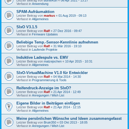
Letzter Beitrag von
BunteKuh
«
06 Apr 2021 - 13:27
Verfasst in
Anwendung
SPAM-Aufräumaktion
Letzter Beitrag von
markus
«
01 Aug 2019 - 09:13
Verfasst in
Allgemeines
SIxO V3.1.5
Letzter Beitrag von
Ralf
«
27 Dez 2016 - 09:47
Verfasst in
Firmware Updates
Beliebige Temp.-Sensor-Kennlinie aufnehmen
Letzter Beitrag von
Ralf
«
31 Mär 2016 - 19:10
Verfasst in
Laufende Projekte
Induktive Ladespule vs. EMV
Letzter Beitrag von
matzejochen
«
10 Apr 2015 - 10:31
Verfasst in
Allgemeines
SIxO-VirtualMachine V1.0 für Entwickler
Letzter Beitrag von
Ralf
«
04 Mai 2014 - 14:30
Verfasst in
Programmierung & Tools
Reifendruck-Anzeige im SIxO?
Letzter Beitrag von
Ralf
«
21 Apr 2014 - 12:49
Verfasst in
Anregungen / Wish List
Eigene Bilder in Beiträgen einfügen
Letzter Beitrag von
Ralf
«
21 Apr 2014 - 12:15
Verfasst in
Allgemeines
Meine persönlichen Wünsche und Ideen zusammengefasst
Letzter Beitrag von
Bruin350
«
03 Okt 2013 - 18:05
Verfasst in
Anregungen / Wish List