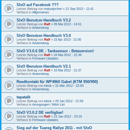
SIxO auf Facebook ???
Letzter Beitrag von
matzejochen
«
21 Sep 2013 - 11:41
Verfasst in
Allgemeines
SIxO Benutzer-Handbuch V3.2
Letzter Beitrag von
Ralf
«
09 Mai 2013 - 14:51
Verfasst in
Anwendung
SIxO Benutzer-Handbuch V3.0
Letzter Beitrag von
Ralf
«
15 Apr 2013 - 21:00
Verfasst in
Anwendung
SIxO V3.0.6 DE - Tanksensor - Betaversion!
Letzter Beitrag von
Ralf
«
16 Mai 2012 - 22:36
Verfasst in
Firmware Updates
SIxO Benutzer-Handbuch V2.1
Letzter Beitrag von
Ralf
«
10 Mai 2012 - 21:37
Verfasst in
Anwendung
Reedkontakt für WP4860 Gabel (KTM 950/990)
Letzter Beitrag von
klesk
«
31 Mär 2012 - 22:00
Verfasst in
Anwendung
tapatalk
Letzter Beitrag von
klesk
«
29 Jan 2012 - 21:59
Verfasst in
Anregungen / Wish List
SIxO V3.0.2 DE verfügbar!
Letzter Beitrag von
Ralf
«
23 Jan 2012 - 23:19
Verfasst in
Firmware Updates
Sieg auf der Tuareg Rallye 2011 - mit SIxO