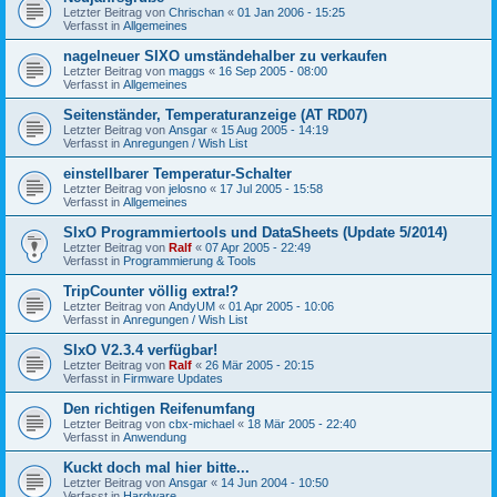
Letzter Beitrag von
Chrischan
«
01 Jan 2006 - 15:25
Verfasst in
Allgemeines
nagelneuer SIXO umständehalber zu verkaufen
Letzter Beitrag von
maggs
«
16 Sep 2005 - 08:00
Verfasst in
Allgemeines
Seitenständer, Temperaturanzeige (AT RD07)
Letzter Beitrag von
Ansgar
«
15 Aug 2005 - 14:19
Verfasst in
Anregungen / Wish List
einstellbarer Temperatur-Schalter
Letzter Beitrag von
jelosno
«
17 Jul 2005 - 15:58
Verfasst in
Allgemeines
SIxO Programmiertools und DataSheets (Update 5/2014)
Letzter Beitrag von
Ralf
«
07 Apr 2005 - 22:49
Verfasst in
Programmierung & Tools
TripCounter völlig extra!?
Letzter Beitrag von
AndyUM
«
01 Apr 2005 - 10:06
Verfasst in
Anregungen / Wish List
SIxO V2.3.4 verfügbar!
Letzter Beitrag von
Ralf
«
26 Mär 2005 - 20:15
Verfasst in
Firmware Updates
Den richtigen Reifenumfang
Letzter Beitrag von
cbx-michael
«
18 Mär 2005 - 22:40
Verfasst in
Anwendung
Kuckt doch mal hier bitte...
Letzter Beitrag von
Ansgar
«
14 Jun 2004 - 10:50
Verfasst in
Hardware