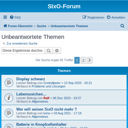
SIxO-Forum
FAQ
Registrieren
Anmelden
S
Foren-Übersicht
Suche
Unbeantwortete Themen
u
Unbeantwortete Themen
c
Zur erweiterten Suche
h
Suche
Erweiterte Suche
e
1
2
Nächste
Die Suche ergab 55 Treffer
Themen
Display schwarz
Letzter Beitrag von
Greindlpeter
«
13 Sep 2025 - 20:21
Verfasst in
Probleme und Lösungen
Lebenszeichen...
Letzter Beitrag von
Ralf
«
06 Dez 2023 - 19:37
Verfasst in
Allgemeines
Wer will seinen SixO nicht mehr ?
Letzter Beitrag von
kenu
«
03 Aug 2021 - 17:18
Verfasst in
Allgemeines
Batterie in Knopfzellenhalter