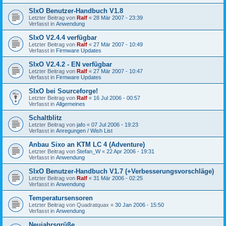
SIxO Benutzer-Handbuch V1.8
Letzter Beitrag von
Ralf
«
28 Mär 2007 - 23:39
Verfasst in
Anwendung
SIxO V2.4.4 verfügbar
Letzter Beitrag von
Ralf
«
27 Mär 2007 - 10:49
Verfasst in
Firmware Updates
SIxO V2.4.2 - EN verfügbar
Letzter Beitrag von
Ralf
«
27 Mär 2007 - 10:47
Verfasst in
Firmware Updates
SIxO bei Sourceforge!
Letzter Beitrag von
Ralf
«
16 Jul 2006 - 00:57
Verfasst in
Allgemeines
Schaltblitz
Letzter Beitrag von
jafo
«
07 Jul 2006 - 19:23
Verfasst in
Anregungen / Wish List
Anbau Sixo an KTM LC 4 (Adventure)
Letzter Beitrag von
Stefan_W
«
22 Apr 2006 - 19:31
Verfasst in
Anwendung
SIxO Benutzer-Handbuch V1.7 (+Verbesserungsvorschläge)
Letzter Beitrag von
Ralf
«
31 Mär 2006 - 02:25
Verfasst in
Anwendung
Temperatursensoren
Letzter Beitrag von
Quadratquax
«
30 Jan 2006 - 15:50
Verfasst in
Anwendung
Neujahrsgrüße