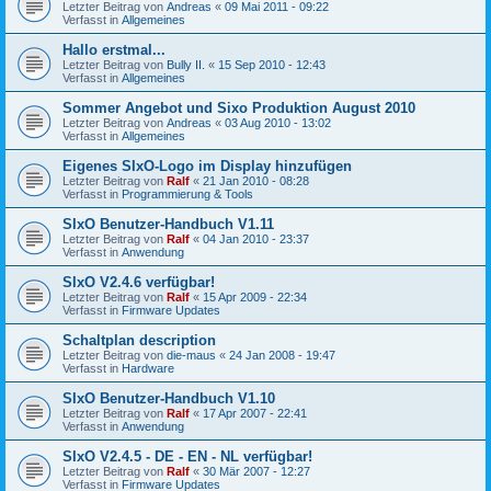
Letzter Beitrag von
Andreas
«
09 Mai 2011 - 09:22
Verfasst in
Allgemeines
Hallo erstmal...
Letzter Beitrag von
Bully II.
«
15 Sep 2010 - 12:43
Verfasst in
Allgemeines
Sommer Angebot und Sixo Produktion August 2010
Letzter Beitrag von
Andreas
«
03 Aug 2010 - 13:02
Verfasst in
Allgemeines
Eigenes SIxO-Logo im Display hinzufügen
Letzter Beitrag von
Ralf
«
21 Jan 2010 - 08:28
Verfasst in
Programmierung & Tools
SIxO Benutzer-Handbuch V1.11
Letzter Beitrag von
Ralf
«
04 Jan 2010 - 23:37
Verfasst in
Anwendung
SIxO V2.4.6 verfügbar!
Letzter Beitrag von
Ralf
«
15 Apr 2009 - 22:34
Verfasst in
Firmware Updates
Schaltplan description
Letzter Beitrag von
die-maus
«
24 Jan 2008 - 19:47
Verfasst in
Hardware
SIxO Benutzer-Handbuch V1.10
Letzter Beitrag von
Ralf
«
17 Apr 2007 - 22:41
Verfasst in
Anwendung
SIxO V2.4.5 - DE - EN - NL verfügbar!
Letzter Beitrag von
Ralf
«
30 Mär 2007 - 12:27
Verfasst in
Firmware Updates