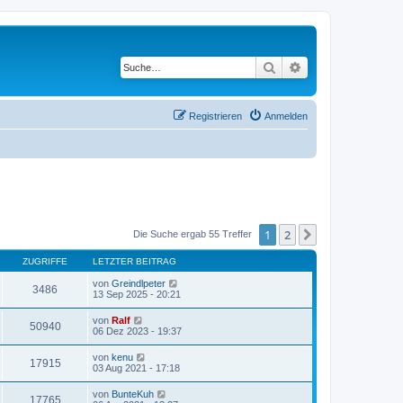
Suche
Erweiterte Suche
Registrieren
Anmelden
1
2
Nächste
Die Suche ergab 55 Treffer
ZUGRIFFE
LETZTER BEITRAG
von
Greindlpeter
3486
13 Sep 2025 - 20:21
von
Ralf
50940
06 Dez 2023 - 19:37
von
kenu
17915
03 Aug 2021 - 17:18
von
BunteKuh
17765