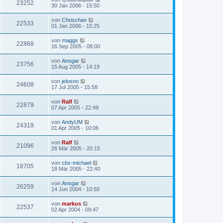
23252
30 Jan 2006 - 15:50
von
Chrischan
22533
01 Jan 2006 - 15:25
von
maggs
22868
16 Sep 2005 - 08:00
von
Ansgar
23756
15 Aug 2005 - 14:19
von
jelosno
24608
17 Jul 2005 - 15:58
von
Ralf
22879
07 Apr 2005 - 22:49
von
AndyUM
24319
01 Apr 2005 - 10:06
von
Ralf
21096
26 Mär 2005 - 20:15
von
cbx-michael
18705
18 Mär 2005 - 22:40
von
Ansgar
26259
14 Jun 2004 - 10:50
von
markus
22537
02 Apr 2004 - 09:47