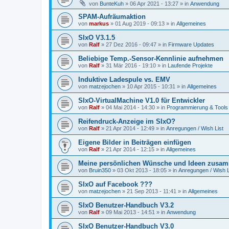
von
BunteKuh
»
06 Apr 2021 - 13:27
» in
Anwendung
SPAM-Aufräumaktion
von
markus
»
01 Aug 2019 - 09:13
» in
Allgemeines
SIxO V3.1.5
von
Ralf
»
27 Dez 2016 - 09:47
» in
Firmware Updates
Beliebige Temp.-Sensor-Kennlinie aufnehmen
von
Ralf
»
31 Mär 2016 - 19:10
» in
Laufende Projekte
Induktive Ladespule vs. EMV
von
matzejochen
»
10 Apr 2015 - 10:31
» in
Allgemeines
SIxO-VirtualMachine V1.0 für Entwickler
von
Ralf
»
04 Mai 2014 - 14:30
» in
Programmierung & Tools
Reifendruck-Anzeige im SIxO?
von
Ralf
»
21 Apr 2014 - 12:49
» in
Anregungen / Wish List
Eigene Bilder in Beiträgen einfügen
von
Ralf
»
21 Apr 2014 - 12:15
» in
Allgemeines
Meine persönlichen Wünsche und Ideen zusam
von
Bruin350
»
03 Okt 2013 - 18:05
» in
Anregungen / Wish L
SIxO auf Facebook ???
von
matzejochen
»
21 Sep 2013 - 11:41
» in
Allgemeines
SIxO Benutzer-Handbuch V3.2
von
Ralf
»
09 Mai 2013 - 14:51
» in
Anwendung
SIxO Benutzer-Handbuch V3.0