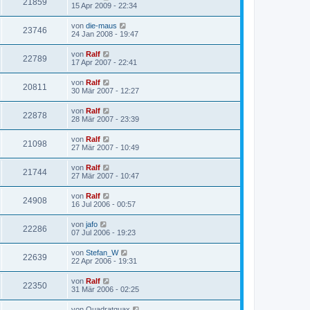
21859
15 Apr 2009 - 22:34
von
die-maus
23746
24 Jan 2008 - 19:47
von
Ralf
22789
17 Apr 2007 - 22:41
von
Ralf
20811
30 Mär 2007 - 12:27
von
Ralf
22878
28 Mär 2007 - 23:39
von
Ralf
21098
27 Mär 2007 - 10:49
von
Ralf
21744
27 Mär 2007 - 10:47
von
Ralf
24908
16 Jul 2006 - 00:57
von
jafo
22286
07 Jul 2006 - 19:23
von
Stefan_W
22639
22 Apr 2006 - 19:31
von
Ralf
22350
31 Mär 2006 - 02:25
von
Quadratquax