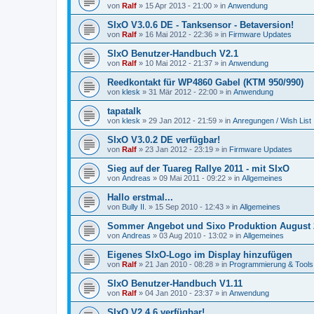
von
Ralf
»
15 Apr 2013 - 21:00
» in
Anwendung
SIxO V3.0.6 DE - Tanksensor - Betaversion!
von
Ralf
»
16 Mai 2012 - 22:36
» in
Firmware Updates
SIxO Benutzer-Handbuch V2.1
von
Ralf
»
10 Mai 2012 - 21:37
» in
Anwendung
Reedkontakt für WP4860 Gabel (KTM 950/990)
von
klesk
»
31 Mär 2012 - 22:00
» in
Anwendung
tapatalk
von
klesk
»
29 Jan 2012 - 21:59
» in
Anregungen / Wish List
SIxO V3.0.2 DE verfügbar!
von
Ralf
»
23 Jan 2012 - 23:19
» in
Firmware Updates
Sieg auf der Tuareg Rallye 2011 - mit SIxO
von
Andreas
»
09 Mai 2011 - 09:22
» in
Allgemeines
Hallo erstmal...
von
Bully II.
»
15 Sep 2010 - 12:43
» in
Allgemeines
Sommer Angebot und Sixo Produktion August 
von
Andreas
»
03 Aug 2010 - 13:02
» in
Allgemeines
Eigenes SIxO-Logo im Display hinzufügen
von
Ralf
»
21 Jan 2010 - 08:28
» in
Programmierung & Tools
SIxO Benutzer-Handbuch V1.11
von
Ralf
»
04 Jan 2010 - 23:37
» in
Anwendung
SIxO V2.4.6 verfügbar!