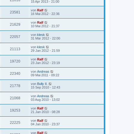
21010
15 Apr 2013 - 21:00
von
Ralf
23581
16 Mai 2012 - 22:36
von
Ralf
21629
10 Mai 2012 - 21:37
von
klesk
22057
31 Mär 2012 - 22:00
von
klesk
21113
29 Jan 2012 - 21:59
von
Ralf
19720
23 Jan 2012 - 23:19
von
Andreas
22340
09 Mai 2011 - 09:22
von
Bully II.
21778
15 Sep 2010 - 12:43
von
Andreas
21068
03 Aug 2010 - 13:02
von
Ralf
19253
21 Jan 2010 - 08:28
von
Ralf
22225
04 Jan 2010 - 23:37
von
Ralf