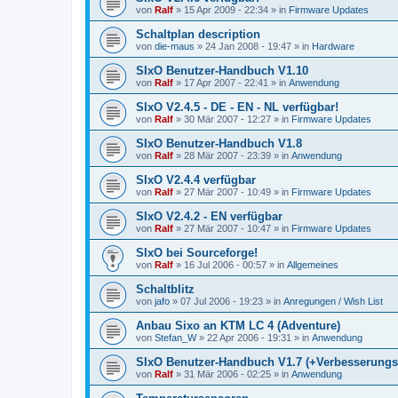
von
Ralf
»
15 Apr 2009 - 22:34
» in
Firmware Updates
Schaltplan description
von
die-maus
»
24 Jan 2008 - 19:47
» in
Hardware
SIxO Benutzer-Handbuch V1.10
von
Ralf
»
17 Apr 2007 - 22:41
» in
Anwendung
SIxO V2.4.5 - DE - EN - NL verfügbar!
von
Ralf
»
30 Mär 2007 - 12:27
» in
Firmware Updates
SIxO Benutzer-Handbuch V1.8
von
Ralf
»
28 Mär 2007 - 23:39
» in
Anwendung
SIxO V2.4.4 verfügbar
von
Ralf
»
27 Mär 2007 - 10:49
» in
Firmware Updates
SIxO V2.4.2 - EN verfügbar
von
Ralf
»
27 Mär 2007 - 10:47
» in
Firmware Updates
SIxO bei Sourceforge!
von
Ralf
»
16 Jul 2006 - 00:57
» in
Allgemeines
Schaltblitz
von
jafo
»
07 Jul 2006 - 19:23
» in
Anregungen / Wish List
Anbau Sixo an KTM LC 4 (Adventure)
von
Stefan_W
»
22 Apr 2006 - 19:31
» in
Anwendung
SIxO Benutzer-Handbuch V1.7 (+Verbesserungs
von
Ralf
»
31 Mär 2006 - 02:25
» in
Anwendung