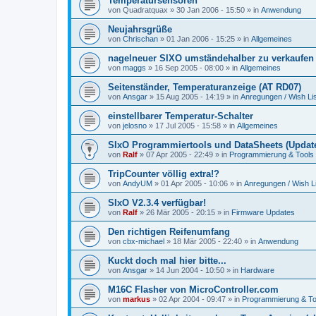
Temperatursensoren
von
Quadratquax
»
30 Jan 2006 - 15:50
» in
Anwendung
Neujahrsgrüße
von
Chrischan
»
01 Jan 2006 - 15:25
» in
Allgemeines
nagelneuer SIXO umständehalber zu verkaufen
von
maggs
»
16 Sep 2005 - 08:00
» in
Allgemeines
Seitenständer, Temperaturanzeige (AT RD07)
von
Ansgar
»
15 Aug 2005 - 14:19
» in
Anregungen / Wish Lis
einstellbarer Temperatur-Schalter
von
jelosno
»
17 Jul 2005 - 15:58
» in
Allgemeines
SIxO Programmiertools und DataSheets (Update
von
Ralf
»
07 Apr 2005 - 22:49
» in
Programmierung & Tools
TripCounter völlig extra!?
von
AndyUM
»
01 Apr 2005 - 10:06
» in
Anregungen / Wish Li
SIxO V2.3.4 verfügbar!
von
Ralf
»
26 Mär 2005 - 20:15
» in
Firmware Updates
Den richtigen Reifenumfang
von
cbx-michael
»
18 Mär 2005 - 22:40
» in
Anwendung
Kuckt doch mal hier bitte...
von
Ansgar
»
14 Jun 2004 - 10:50
» in
Hardware
M16C Flasher von MicroController.com
von
markus
»
02 Apr 2004 - 09:47
» in
Programmierung & To