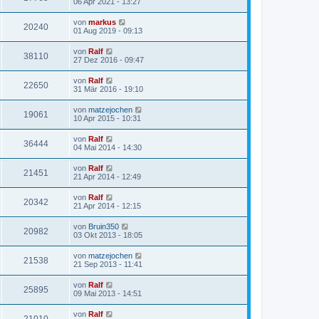
06 Apr 2021 - 13:27
von
markus
20240
01 Aug 2019 - 09:13
von
Ralf
38110
27 Dez 2016 - 09:47
von
Ralf
22650
31 Mär 2016 - 19:10
von
matzejochen
19061
10 Apr 2015 - 10:31
von
Ralf
36444
04 Mai 2014 - 14:30
von
Ralf
21451
21 Apr 2014 - 12:49
von
Ralf
20342
21 Apr 2014 - 12:15
von
Bruin350
20982
03 Okt 2013 - 18:05
von
matzejochen
21538
21 Sep 2013 - 11:41
von
Ralf
25895
09 Mai 2013 - 14:51
von
Ralf