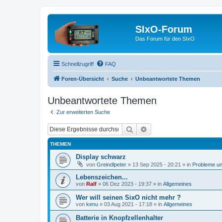
SIxO-Forum
Das Forum für den SIxO
Schnellzugriff
FAQ
Foren-Übersicht
Suche
Unbeantwortete Themen
Unbeantwortete Themen
Zur erweiterten Suche
Suche
Erweiterte Suche
THEMEN
Display schwarz
von
Greindlpeter
»
13 Sep 2025 - 20:21
» in
Probleme u
Lebenszeichen...
von
Ralf
»
06 Dez 2023 - 19:37
» in
Allgemeines
Wer will seinen SixO nicht mehr ?
von
kenu
»
03 Aug 2021 - 17:18
» in
Allgemeines
Batterie in Knopfzellenhalter