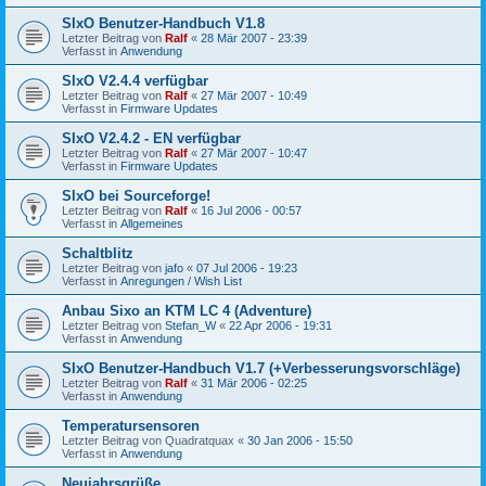
SIxO Benutzer-Handbuch V1.8
Letzter Beitrag von
Ralf
«
28 Mär 2007 - 23:39
Verfasst in
Anwendung
SIxO V2.4.4 verfügbar
Letzter Beitrag von
Ralf
«
27 Mär 2007 - 10:49
Verfasst in
Firmware Updates
SIxO V2.4.2 - EN verfügbar
Letzter Beitrag von
Ralf
«
27 Mär 2007 - 10:47
Verfasst in
Firmware Updates
SIxO bei Sourceforge!
Letzter Beitrag von
Ralf
«
16 Jul 2006 - 00:57
Verfasst in
Allgemeines
Schaltblitz
Letzter Beitrag von
jafo
«
07 Jul 2006 - 19:23
Verfasst in
Anregungen / Wish List
Anbau Sixo an KTM LC 4 (Adventure)
Letzter Beitrag von
Stefan_W
«
22 Apr 2006 - 19:31
Verfasst in
Anwendung
SIxO Benutzer-Handbuch V1.7 (+Verbesserungsvorschläge)
Letzter Beitrag von
Ralf
«
31 Mär 2006 - 02:25
Verfasst in
Anwendung
Temperatursensoren
Letzter Beitrag von
Quadratquax
«
30 Jan 2006 - 15:50
Verfasst in
Anwendung
Neujahrsgrüße