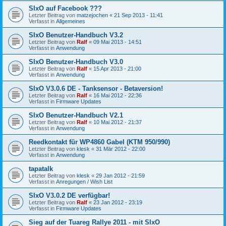
SIxO auf Facebook ???
Letzter Beitrag von
matzejochen
«
21 Sep 2013 - 11:41
Verfasst in
Allgemeines
SIxO Benutzer-Handbuch V3.2
Letzter Beitrag von
Ralf
«
09 Mai 2013 - 14:51
Verfasst in
Anwendung
SIxO Benutzer-Handbuch V3.0
Letzter Beitrag von
Ralf
«
15 Apr 2013 - 21:00
Verfasst in
Anwendung
SIxO V3.0.6 DE - Tanksensor - Betaversion!
Letzter Beitrag von
Ralf
«
16 Mai 2012 - 22:36
Verfasst in
Firmware Updates
SIxO Benutzer-Handbuch V2.1
Letzter Beitrag von
Ralf
«
10 Mai 2012 - 21:37
Verfasst in
Anwendung
Reedkontakt für WP4860 Gabel (KTM 950/990)
Letzter Beitrag von
klesk
«
31 Mär 2012 - 22:00
Verfasst in
Anwendung
tapatalk
Letzter Beitrag von
klesk
«
29 Jan 2012 - 21:59
Verfasst in
Anregungen / Wish List
SIxO V3.0.2 DE verfügbar!
Letzter Beitrag von
Ralf
«
23 Jan 2012 - 23:19
Verfasst in
Firmware Updates
Sieg auf der Tuareg Rallye 2011 - mit SIxO