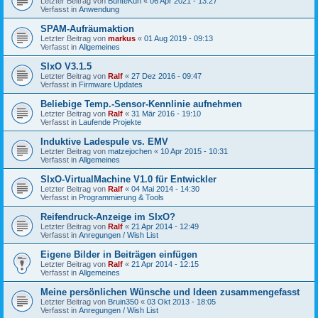
Letzter Beitrag von
BunteKuh
«
06 Apr 2021 - 13:27
Verfasst in
Anwendung
SPAM-Aufräumaktion
Letzter Beitrag von
markus
«
01 Aug 2019 - 09:13
Verfasst in
Allgemeines
SIxO V3.1.5
Letzter Beitrag von
Ralf
«
27 Dez 2016 - 09:47
Verfasst in
Firmware Updates
Beliebige Temp.-Sensor-Kennlinie aufnehmen
Letzter Beitrag von
Ralf
«
31 Mär 2016 - 19:10
Verfasst in
Laufende Projekte
Induktive Ladespule vs. EMV
Letzter Beitrag von
matzejochen
«
10 Apr 2015 - 10:31
Verfasst in
Allgemeines
SIxO-VirtualMachine V1.0 für Entwickler
Letzter Beitrag von
Ralf
«
04 Mai 2014 - 14:30
Verfasst in
Programmierung & Tools
Reifendruck-Anzeige im SIxO?
Letzter Beitrag von
Ralf
«
21 Apr 2014 - 12:49
Verfasst in
Anregungen / Wish List
Eigene Bilder in Beiträgen einfügen
Letzter Beitrag von
Ralf
«
21 Apr 2014 - 12:15
Verfasst in
Allgemeines
Meine persönlichen Wünsche und Ideen zusammengefasst
Letzter Beitrag von
Bruin350
«
03 Okt 2013 - 18:05
Verfasst in
Anregungen / Wish List