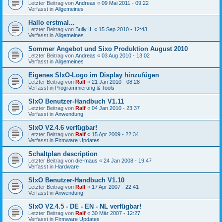
Letzter Beitrag von
Andreas
«
09 Mai 2011 - 09:22
Verfasst in
Allgemeines
Hallo erstmal...
Letzter Beitrag von
Bully II.
«
15 Sep 2010 - 12:43
Verfasst in
Allgemeines
Sommer Angebot und Sixo Produktion August 2010
Letzter Beitrag von
Andreas
«
03 Aug 2010 - 13:02
Verfasst in
Allgemeines
Eigenes SIxO-Logo im Display hinzufügen
Letzter Beitrag von
Ralf
«
21 Jan 2010 - 08:28
Verfasst in
Programmierung & Tools
SIxO Benutzer-Handbuch V1.11
Letzter Beitrag von
Ralf
«
04 Jan 2010 - 23:37
Verfasst in
Anwendung
SIxO V2.4.6 verfügbar!
Letzter Beitrag von
Ralf
«
15 Apr 2009 - 22:34
Verfasst in
Firmware Updates
Schaltplan description
Letzter Beitrag von
die-maus
«
24 Jan 2008 - 19:47
Verfasst in
Hardware
SIxO Benutzer-Handbuch V1.10
Letzter Beitrag von
Ralf
«
17 Apr 2007 - 22:41
Verfasst in
Anwendung
SIxO V2.4.5 - DE - EN - NL verfügbar!
Letzter Beitrag von
Ralf
«
30 Mär 2007 - 12:27
Verfasst in
Firmware Updates