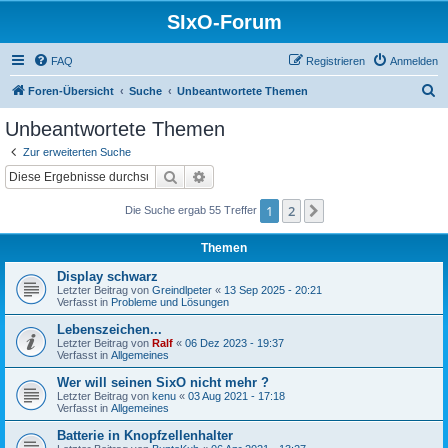
SIxO-Forum
FAQ
Registrieren
Anmelden
S
Foren-Übersicht
Suche
Unbeantwortete Themen
u
Unbeantwortete Themen
c
Zur erweiterten Suche
h
Suche
Erweiterte Suche
e
1
2
Nächste
Die Suche ergab 55 Treffer
Themen
Display schwarz
Letzter Beitrag von
Greindlpeter
«
13 Sep 2025 - 20:21
Verfasst in
Probleme und Lösungen
Lebenszeichen...
Letzter Beitrag von
Ralf
«
06 Dez 2023 - 19:37
Verfasst in
Allgemeines
Wer will seinen SixO nicht mehr ?
Letzter Beitrag von
kenu
«
03 Aug 2021 - 17:18
Verfasst in
Allgemeines
Batterie in Knopfzellenhalter