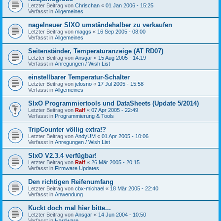
Letzter Beitrag von
Chrischan
«
01 Jan 2006 - 15:25
Verfasst in
Allgemeines
nagelneuer SIXO umständehalber zu verkaufen
Letzter Beitrag von
maggs
«
16 Sep 2005 - 08:00
Verfasst in
Allgemeines
Seitenständer, Temperaturanzeige (AT RD07)
Letzter Beitrag von
Ansgar
«
15 Aug 2005 - 14:19
Verfasst in
Anregungen / Wish List
einstellbarer Temperatur-Schalter
Letzter Beitrag von
jelosno
«
17 Jul 2005 - 15:58
Verfasst in
Allgemeines
SIxO Programmiertools und DataSheets (Update 5/2014)
Letzter Beitrag von
Ralf
«
07 Apr 2005 - 22:49
Verfasst in
Programmierung & Tools
TripCounter völlig extra!?
Letzter Beitrag von
AndyUM
«
01 Apr 2005 - 10:06
Verfasst in
Anregungen / Wish List
SIxO V2.3.4 verfügbar!
Letzter Beitrag von
Ralf
«
26 Mär 2005 - 20:15
Verfasst in
Firmware Updates
Den richtigen Reifenumfang
Letzter Beitrag von
cbx-michael
«
18 Mär 2005 - 22:40
Verfasst in
Anwendung
Kuckt doch mal hier bitte...
Letzter Beitrag von
Ansgar
«
14 Jun 2004 - 10:50
Verfasst in
Hardware