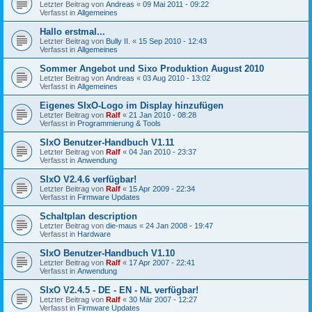
Letzter Beitrag von
Andreas
«
09 Mai 2011 - 09:22
Verfasst in
Allgemeines
Hallo erstmal...
Letzter Beitrag von
Bully II.
«
15 Sep 2010 - 12:43
Verfasst in
Allgemeines
Sommer Angebot und Sixo Produktion August 2010
Letzter Beitrag von
Andreas
«
03 Aug 2010 - 13:02
Verfasst in
Allgemeines
Eigenes SIxO-Logo im Display hinzufügen
Letzter Beitrag von
Ralf
«
21 Jan 2010 - 08:28
Verfasst in
Programmierung & Tools
SIxO Benutzer-Handbuch V1.11
Letzter Beitrag von
Ralf
«
04 Jan 2010 - 23:37
Verfasst in
Anwendung
SIxO V2.4.6 verfügbar!
Letzter Beitrag von
Ralf
«
15 Apr 2009 - 22:34
Verfasst in
Firmware Updates
Schaltplan description
Letzter Beitrag von
die-maus
«
24 Jan 2008 - 19:47
Verfasst in
Hardware
SIxO Benutzer-Handbuch V1.10
Letzter Beitrag von
Ralf
«
17 Apr 2007 - 22:41
Verfasst in
Anwendung
SIxO V2.4.5 - DE - EN - NL verfügbar!
Letzter Beitrag von
Ralf
«
30 Mär 2007 - 12:27
Verfasst in
Firmware Updates