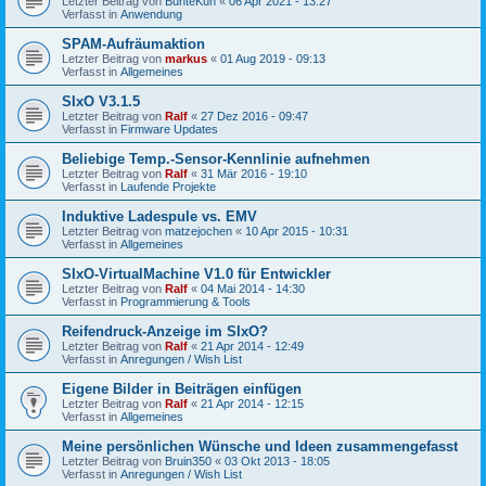
Letzter Beitrag von
BunteKuh
«
06 Apr 2021 - 13:27
Verfasst in
Anwendung
SPAM-Aufräumaktion
Letzter Beitrag von
markus
«
01 Aug 2019 - 09:13
Verfasst in
Allgemeines
SIxO V3.1.5
Letzter Beitrag von
Ralf
«
27 Dez 2016 - 09:47
Verfasst in
Firmware Updates
Beliebige Temp.-Sensor-Kennlinie aufnehmen
Letzter Beitrag von
Ralf
«
31 Mär 2016 - 19:10
Verfasst in
Laufende Projekte
Induktive Ladespule vs. EMV
Letzter Beitrag von
matzejochen
«
10 Apr 2015 - 10:31
Verfasst in
Allgemeines
SIxO-VirtualMachine V1.0 für Entwickler
Letzter Beitrag von
Ralf
«
04 Mai 2014 - 14:30
Verfasst in
Programmierung & Tools
Reifendruck-Anzeige im SIxO?
Letzter Beitrag von
Ralf
«
21 Apr 2014 - 12:49
Verfasst in
Anregungen / Wish List
Eigene Bilder in Beiträgen einfügen
Letzter Beitrag von
Ralf
«
21 Apr 2014 - 12:15
Verfasst in
Allgemeines
Meine persönlichen Wünsche und Ideen zusammengefasst
Letzter Beitrag von
Bruin350
«
03 Okt 2013 - 18:05
Verfasst in
Anregungen / Wish List