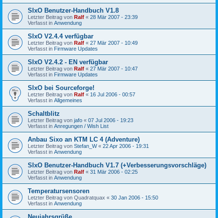
SIxO Benutzer-Handbuch V1.8
Letzter Beitrag von
Ralf
«
28 Mär 2007 - 23:39
Verfasst in
Anwendung
SIxO V2.4.4 verfügbar
Letzter Beitrag von
Ralf
«
27 Mär 2007 - 10:49
Verfasst in
Firmware Updates
SIxO V2.4.2 - EN verfügbar
Letzter Beitrag von
Ralf
«
27 Mär 2007 - 10:47
Verfasst in
Firmware Updates
SIxO bei Sourceforge!
Letzter Beitrag von
Ralf
«
16 Jul 2006 - 00:57
Verfasst in
Allgemeines
Schaltblitz
Letzter Beitrag von
jafo
«
07 Jul 2006 - 19:23
Verfasst in
Anregungen / Wish List
Anbau Sixo an KTM LC 4 (Adventure)
Letzter Beitrag von
Stefan_W
«
22 Apr 2006 - 19:31
Verfasst in
Anwendung
SIxO Benutzer-Handbuch V1.7 (+Verbesserungsvorschläge)
Letzter Beitrag von
Ralf
«
31 Mär 2006 - 02:25
Verfasst in
Anwendung
Temperatursensoren
Letzter Beitrag von
Quadratquax
«
30 Jan 2006 - 15:50
Verfasst in
Anwendung
Neujahrsgrüße