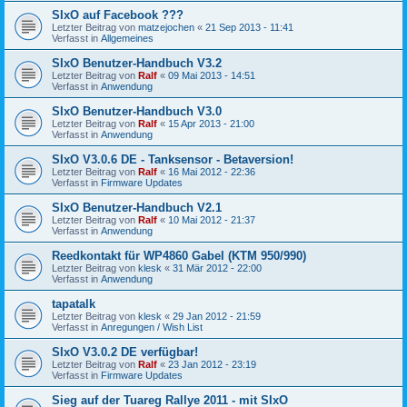
SIxO auf Facebook ???
Letzter Beitrag von
matzejochen
«
21 Sep 2013 - 11:41
Verfasst in
Allgemeines
SIxO Benutzer-Handbuch V3.2
Letzter Beitrag von
Ralf
«
09 Mai 2013 - 14:51
Verfasst in
Anwendung
SIxO Benutzer-Handbuch V3.0
Letzter Beitrag von
Ralf
«
15 Apr 2013 - 21:00
Verfasst in
Anwendung
SIxO V3.0.6 DE - Tanksensor - Betaversion!
Letzter Beitrag von
Ralf
«
16 Mai 2012 - 22:36
Verfasst in
Firmware Updates
SIxO Benutzer-Handbuch V2.1
Letzter Beitrag von
Ralf
«
10 Mai 2012 - 21:37
Verfasst in
Anwendung
Reedkontakt für WP4860 Gabel (KTM 950/990)
Letzter Beitrag von
klesk
«
31 Mär 2012 - 22:00
Verfasst in
Anwendung
tapatalk
Letzter Beitrag von
klesk
«
29 Jan 2012 - 21:59
Verfasst in
Anregungen / Wish List
SIxO V3.0.2 DE verfügbar!
Letzter Beitrag von
Ralf
«
23 Jan 2012 - 23:19
Verfasst in
Firmware Updates
Sieg auf der Tuareg Rallye 2011 - mit SIxO