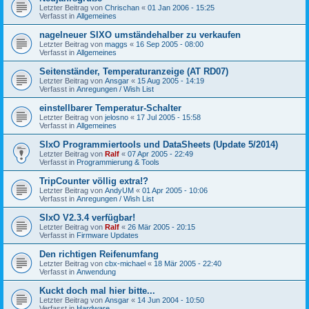
Letzter Beitrag von
Chrischan
«
01 Jan 2006 - 15:25
Verfasst in
Allgemeines
nagelneuer SIXO umständehalber zu verkaufen
Letzter Beitrag von
maggs
«
16 Sep 2005 - 08:00
Verfasst in
Allgemeines
Seitenständer, Temperaturanzeige (AT RD07)
Letzter Beitrag von
Ansgar
«
15 Aug 2005 - 14:19
Verfasst in
Anregungen / Wish List
einstellbarer Temperatur-Schalter
Letzter Beitrag von
jelosno
«
17 Jul 2005 - 15:58
Verfasst in
Allgemeines
SIxO Programmiertools und DataSheets (Update 5/2014)
Letzter Beitrag von
Ralf
«
07 Apr 2005 - 22:49
Verfasst in
Programmierung & Tools
TripCounter völlig extra!?
Letzter Beitrag von
AndyUM
«
01 Apr 2005 - 10:06
Verfasst in
Anregungen / Wish List
SIxO V2.3.4 verfügbar!
Letzter Beitrag von
Ralf
«
26 Mär 2005 - 20:15
Verfasst in
Firmware Updates
Den richtigen Reifenumfang
Letzter Beitrag von
cbx-michael
«
18 Mär 2005 - 22:40
Verfasst in
Anwendung
Kuckt doch mal hier bitte...
Letzter Beitrag von
Ansgar
«
14 Jun 2004 - 10:50
Verfasst in
Hardware