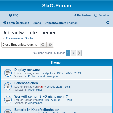
SIxO-Forum
FAQ
Registrieren
Anmelden
S
Foren-Übersicht
Suche
Unbeantwortete Themen
u
Unbeantwortete Themen
c
Zur erweiterten Suche
h
Suche
Erweiterte Suche
e
1
2
Nächste
Die Suche ergab 55 Treffer
Themen
Display schwarz
Letzter Beitrag von
Greindlpeter
«
13 Sep 2025 - 20:21
Verfasst in
Probleme und Lösungen
Lebenszeichen...
Letzter Beitrag von
Ralf
«
06 Dez 2023 - 19:37
Verfasst in
Allgemeines
Wer will seinen SixO nicht mehr ?
Letzter Beitrag von
kenu
«
03 Aug 2021 - 17:18
Verfasst in
Allgemeines
Batterie in Knopfzellenhalter