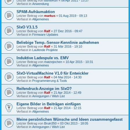
Letzter Beitrag von
BunteKuh
«
06 Apr 2021 - 13:27
Verfasst in
Anwendung
SPAM-Aufräumaktion
Letzter Beitrag von
markus
«
01 Aug 2019 - 09:13
Verfasst in
Allgemeines
SIxO V3.1.5
Letzter Beitrag von
Ralf
«
27 Dez 2016 - 09:47
Verfasst in
Firmware Updates
Beliebige Temp.-Sensor-Kennlinie aufnehmen
Letzter Beitrag von
Ralf
«
31 Mär 2016 - 19:10
Verfasst in
Laufende Projekte
Induktive Ladespule vs. EMV
Letzter Beitrag von
matzejochen
«
10 Apr 2015 - 10:31
Verfasst in
Allgemeines
SIxO-VirtualMachine V1.0 für Entwickler
Letzter Beitrag von
Ralf
«
04 Mai 2014 - 14:30
Verfasst in
Programmierung & Tools
Reifendruck-Anzeige im SIxO?
Letzter Beitrag von
Ralf
«
21 Apr 2014 - 12:49
Verfasst in
Anregungen / Wish List
Eigene Bilder in Beiträgen einfügen
Letzter Beitrag von
Ralf
«
21 Apr 2014 - 12:15
Verfasst in
Allgemeines
Meine persönlichen Wünsche und Ideen zusammengefasst
Letzter Beitrag von
Bruin350
«
03 Okt 2013 - 18:05
Verfasst in
Anregungen / Wish List