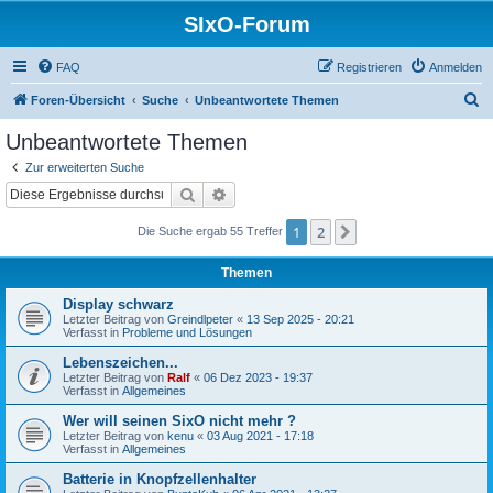
SIxO-Forum
FAQ
Registrieren
Anmelden
S
Foren-Übersicht
Suche
Unbeantwortete Themen
u
Unbeantwortete Themen
c
Zur erweiterten Suche
h
Suche
Erweiterte Suche
e
1
2
Nächste
Die Suche ergab 55 Treffer
Themen
Display schwarz
Letzter Beitrag von
Greindlpeter
«
13 Sep 2025 - 20:21
Verfasst in
Probleme und Lösungen
Lebenszeichen...
Letzter Beitrag von
Ralf
«
06 Dez 2023 - 19:37
Verfasst in
Allgemeines
Wer will seinen SixO nicht mehr ?
Letzter Beitrag von
kenu
«
03 Aug 2021 - 17:18
Verfasst in
Allgemeines
Batterie in Knopfzellenhalter