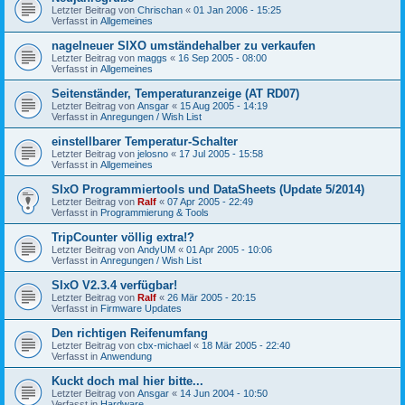
Letzter Beitrag von
Chrischan
«
01 Jan 2006 - 15:25
Verfasst in
Allgemeines
nagelneuer SIXO umständehalber zu verkaufen
Letzter Beitrag von
maggs
«
16 Sep 2005 - 08:00
Verfasst in
Allgemeines
Seitenständer, Temperaturanzeige (AT RD07)
Letzter Beitrag von
Ansgar
«
15 Aug 2005 - 14:19
Verfasst in
Anregungen / Wish List
einstellbarer Temperatur-Schalter
Letzter Beitrag von
jelosno
«
17 Jul 2005 - 15:58
Verfasst in
Allgemeines
SIxO Programmiertools und DataSheets (Update 5/2014)
Letzter Beitrag von
Ralf
«
07 Apr 2005 - 22:49
Verfasst in
Programmierung & Tools
TripCounter völlig extra!?
Letzter Beitrag von
AndyUM
«
01 Apr 2005 - 10:06
Verfasst in
Anregungen / Wish List
SIxO V2.3.4 verfügbar!
Letzter Beitrag von
Ralf
«
26 Mär 2005 - 20:15
Verfasst in
Firmware Updates
Den richtigen Reifenumfang
Letzter Beitrag von
cbx-michael
«
18 Mär 2005 - 22:40
Verfasst in
Anwendung
Kuckt doch mal hier bitte...
Letzter Beitrag von
Ansgar
«
14 Jun 2004 - 10:50
Verfasst in
Hardware