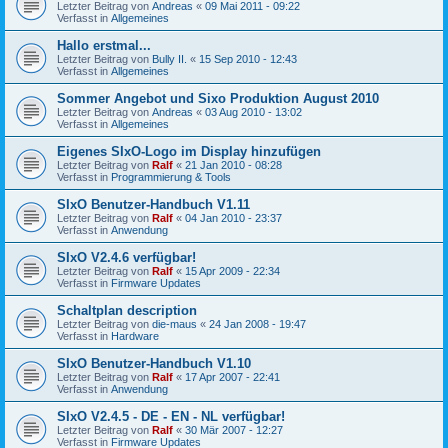
Letzter Beitrag von
Andreas
«
09 Mai 2011 - 09:22
Verfasst in
Allgemeines
Hallo erstmal...
Letzter Beitrag von
Bully II.
«
15 Sep 2010 - 12:43
Verfasst in
Allgemeines
Sommer Angebot und Sixo Produktion August 2010
Letzter Beitrag von
Andreas
«
03 Aug 2010 - 13:02
Verfasst in
Allgemeines
Eigenes SIxO-Logo im Display hinzufügen
Letzter Beitrag von
Ralf
«
21 Jan 2010 - 08:28
Verfasst in
Programmierung & Tools
SIxO Benutzer-Handbuch V1.11
Letzter Beitrag von
Ralf
«
04 Jan 2010 - 23:37
Verfasst in
Anwendung
SIxO V2.4.6 verfügbar!
Letzter Beitrag von
Ralf
«
15 Apr 2009 - 22:34
Verfasst in
Firmware Updates
Schaltplan description
Letzter Beitrag von
die-maus
«
24 Jan 2008 - 19:47
Verfasst in
Hardware
SIxO Benutzer-Handbuch V1.10
Letzter Beitrag von
Ralf
«
17 Apr 2007 - 22:41
Verfasst in
Anwendung
SIxO V2.4.5 - DE - EN - NL verfügbar!
Letzter Beitrag von
Ralf
«
30 Mär 2007 - 12:27
Verfasst in
Firmware Updates