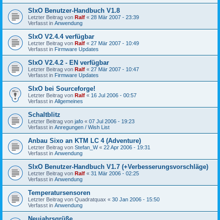
SIxO Benutzer-Handbuch V1.8
Letzter Beitrag von
Ralf
«
28 Mär 2007 - 23:39
Verfasst in
Anwendung
SIxO V2.4.4 verfügbar
Letzter Beitrag von
Ralf
«
27 Mär 2007 - 10:49
Verfasst in
Firmware Updates
SIxO V2.4.2 - EN verfügbar
Letzter Beitrag von
Ralf
«
27 Mär 2007 - 10:47
Verfasst in
Firmware Updates
SIxO bei Sourceforge!
Letzter Beitrag von
Ralf
«
16 Jul 2006 - 00:57
Verfasst in
Allgemeines
Schaltblitz
Letzter Beitrag von
jafo
«
07 Jul 2006 - 19:23
Verfasst in
Anregungen / Wish List
Anbau Sixo an KTM LC 4 (Adventure)
Letzter Beitrag von
Stefan_W
«
22 Apr 2006 - 19:31
Verfasst in
Anwendung
SIxO Benutzer-Handbuch V1.7 (+Verbesserungsvorschläge)
Letzter Beitrag von
Ralf
«
31 Mär 2006 - 02:25
Verfasst in
Anwendung
Temperatursensoren
Letzter Beitrag von
Quadratquax
«
30 Jan 2006 - 15:50
Verfasst in
Anwendung
Neujahrsgrüße