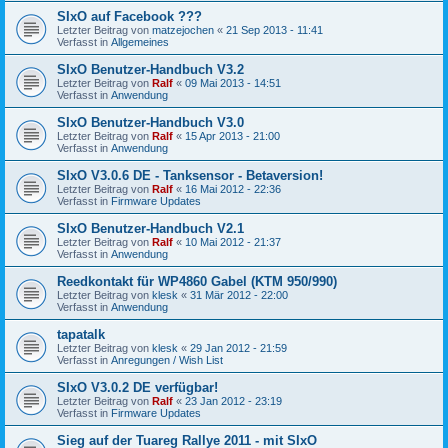
SIxO auf Facebook ???
Letzter Beitrag von
matzejochen
«
21 Sep 2013 - 11:41
Verfasst in
Allgemeines
SIxO Benutzer-Handbuch V3.2
Letzter Beitrag von
Ralf
«
09 Mai 2013 - 14:51
Verfasst in
Anwendung
SIxO Benutzer-Handbuch V3.0
Letzter Beitrag von
Ralf
«
15 Apr 2013 - 21:00
Verfasst in
Anwendung
SIxO V3.0.6 DE - Tanksensor - Betaversion!
Letzter Beitrag von
Ralf
«
16 Mai 2012 - 22:36
Verfasst in
Firmware Updates
SIxO Benutzer-Handbuch V2.1
Letzter Beitrag von
Ralf
«
10 Mai 2012 - 21:37
Verfasst in
Anwendung
Reedkontakt für WP4860 Gabel (KTM 950/990)
Letzter Beitrag von
klesk
«
31 Mär 2012 - 22:00
Verfasst in
Anwendung
tapatalk
Letzter Beitrag von
klesk
«
29 Jan 2012 - 21:59
Verfasst in
Anregungen / Wish List
SIxO V3.0.2 DE verfügbar!
Letzter Beitrag von
Ralf
«
23 Jan 2012 - 23:19
Verfasst in
Firmware Updates
Sieg auf der Tuareg Rallye 2011 - mit SIxO