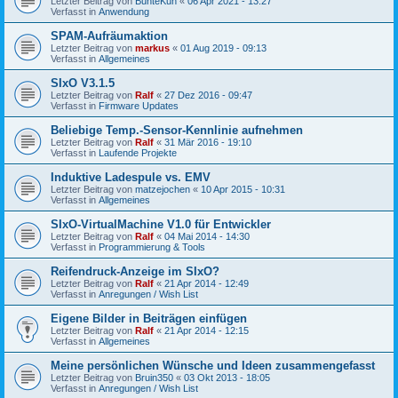
Letzter Beitrag von
BunteKuh
«
06 Apr 2021 - 13:27
Verfasst in
Anwendung
SPAM-Aufräumaktion
Letzter Beitrag von
markus
«
01 Aug 2019 - 09:13
Verfasst in
Allgemeines
SIxO V3.1.5
Letzter Beitrag von
Ralf
«
27 Dez 2016 - 09:47
Verfasst in
Firmware Updates
Beliebige Temp.-Sensor-Kennlinie aufnehmen
Letzter Beitrag von
Ralf
«
31 Mär 2016 - 19:10
Verfasst in
Laufende Projekte
Induktive Ladespule vs. EMV
Letzter Beitrag von
matzejochen
«
10 Apr 2015 - 10:31
Verfasst in
Allgemeines
SIxO-VirtualMachine V1.0 für Entwickler
Letzter Beitrag von
Ralf
«
04 Mai 2014 - 14:30
Verfasst in
Programmierung & Tools
Reifendruck-Anzeige im SIxO?
Letzter Beitrag von
Ralf
«
21 Apr 2014 - 12:49
Verfasst in
Anregungen / Wish List
Eigene Bilder in Beiträgen einfügen
Letzter Beitrag von
Ralf
«
21 Apr 2014 - 12:15
Verfasst in
Allgemeines
Meine persönlichen Wünsche und Ideen zusammengefasst
Letzter Beitrag von
Bruin350
«
03 Okt 2013 - 18:05
Verfasst in
Anregungen / Wish List