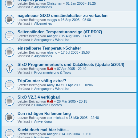
Letzter Beitrag von
Chrischan
«
01 Jan 2006 - 15:25
Verfasst in
Allgemeines
nagelneuer SIXO umständehalber zu verkaufen
Letzter Beitrag von
maggs
«
16 Sep 2005 - 08:00
Verfasst in
Allgemeines
Seitenständer, Temperaturanzeige (AT RD07)
Letzter Beitrag von
Ansgar
«
15 Aug 2005 - 14:19
Verfasst in
Anregungen / Wish List
einstellbarer Temperatur-Schalter
Letzter Beitrag von
jelosno
«
17 Jul 2005 - 15:58
Verfasst in
Allgemeines
SIxO Programmiertools und DataSheets (Update 5/2014)
Letzter Beitrag von
Ralf
«
07 Apr 2005 - 22:49
Verfasst in
Programmierung & Tools
TripCounter völlig extra!?
Letzter Beitrag von
AndyUM
«
01 Apr 2005 - 10:06
Verfasst in
Anregungen / Wish List
SIxO V2.3.4 verfügbar!
Letzter Beitrag von
Ralf
«
26 Mär 2005 - 20:15
Verfasst in
Firmware Updates
Den richtigen Reifenumfang
Letzter Beitrag von
cbx-michael
«
18 Mär 2005 - 22:40
Verfasst in
Anwendung
Kuckt doch mal hier bitte...
Letzter Beitrag von
Ansgar
«
14 Jun 2004 - 10:50
Verfasst in
Hardware