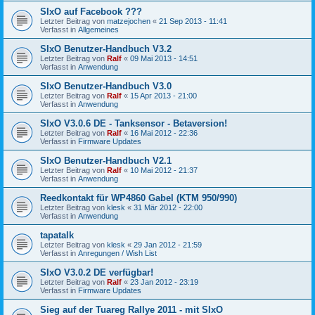
SIxO auf Facebook ???
Letzter Beitrag von
matzejochen
«
21 Sep 2013 - 11:41
Verfasst in
Allgemeines
SIxO Benutzer-Handbuch V3.2
Letzter Beitrag von
Ralf
«
09 Mai 2013 - 14:51
Verfasst in
Anwendung
SIxO Benutzer-Handbuch V3.0
Letzter Beitrag von
Ralf
«
15 Apr 2013 - 21:00
Verfasst in
Anwendung
SIxO V3.0.6 DE - Tanksensor - Betaversion!
Letzter Beitrag von
Ralf
«
16 Mai 2012 - 22:36
Verfasst in
Firmware Updates
SIxO Benutzer-Handbuch V2.1
Letzter Beitrag von
Ralf
«
10 Mai 2012 - 21:37
Verfasst in
Anwendung
Reedkontakt für WP4860 Gabel (KTM 950/990)
Letzter Beitrag von
klesk
«
31 Mär 2012 - 22:00
Verfasst in
Anwendung
tapatalk
Letzter Beitrag von
klesk
«
29 Jan 2012 - 21:59
Verfasst in
Anregungen / Wish List
SIxO V3.0.2 DE verfügbar!
Letzter Beitrag von
Ralf
«
23 Jan 2012 - 23:19
Verfasst in
Firmware Updates
Sieg auf der Tuareg Rallye 2011 - mit SIxO