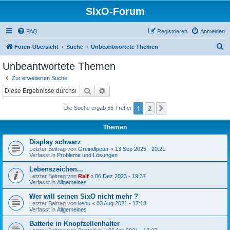
SIxO-Forum
FAQ
Registrieren
Anmelden
S
Foren-Übersicht
Suche
Unbeantwortete Themen
u
Unbeantwortete Themen
c
Zur erweiterten Suche
h
Suche
Erweiterte Suche
e
1
2
Nächste
Die Suche ergab 55 Treffer
Themen
Display schwarz
Letzter Beitrag von
Greindlpeter
«
13 Sep 2025 - 20:21
Verfasst in
Probleme und Lösungen
Lebenszeichen...
Letzter Beitrag von
Ralf
«
06 Dez 2023 - 19:37
Verfasst in
Allgemeines
Wer will seinen SixO nicht mehr ?
Letzter Beitrag von
kenu
«
03 Aug 2021 - 17:18
Verfasst in
Allgemeines
Batterie in Knopfzellenhalter