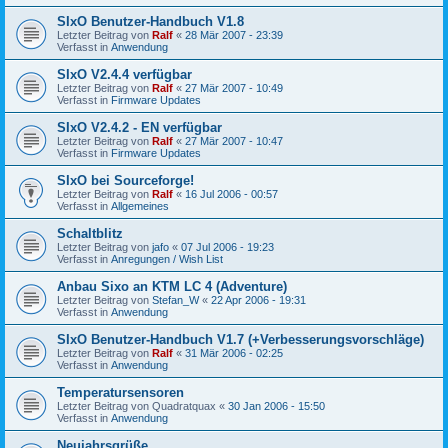
SIxO Benutzer-Handbuch V1.8
Letzter Beitrag von
Ralf
«
28 Mär 2007 - 23:39
Verfasst in
Anwendung
SIxO V2.4.4 verfügbar
Letzter Beitrag von
Ralf
«
27 Mär 2007 - 10:49
Verfasst in
Firmware Updates
SIxO V2.4.2 - EN verfügbar
Letzter Beitrag von
Ralf
«
27 Mär 2007 - 10:47
Verfasst in
Firmware Updates
SIxO bei Sourceforge!
Letzter Beitrag von
Ralf
«
16 Jul 2006 - 00:57
Verfasst in
Allgemeines
Schaltblitz
Letzter Beitrag von
jafo
«
07 Jul 2006 - 19:23
Verfasst in
Anregungen / Wish List
Anbau Sixo an KTM LC 4 (Adventure)
Letzter Beitrag von
Stefan_W
«
22 Apr 2006 - 19:31
Verfasst in
Anwendung
SIxO Benutzer-Handbuch V1.7 (+Verbesserungsvorschläge)
Letzter Beitrag von
Ralf
«
31 Mär 2006 - 02:25
Verfasst in
Anwendung
Temperatursensoren
Letzter Beitrag von
Quadratquax
«
30 Jan 2006 - 15:50
Verfasst in
Anwendung
Neujahrsgrüße