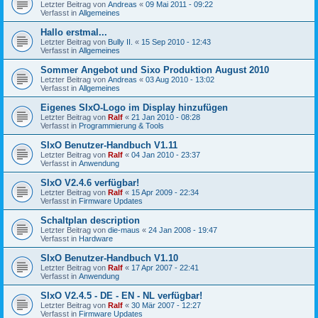
Letzter Beitrag von
Andreas
«
09 Mai 2011 - 09:22
Verfasst in
Allgemeines
Hallo erstmal...
Letzter Beitrag von
Bully II.
«
15 Sep 2010 - 12:43
Verfasst in
Allgemeines
Sommer Angebot und Sixo Produktion August 2010
Letzter Beitrag von
Andreas
«
03 Aug 2010 - 13:02
Verfasst in
Allgemeines
Eigenes SIxO-Logo im Display hinzufügen
Letzter Beitrag von
Ralf
«
21 Jan 2010 - 08:28
Verfasst in
Programmierung & Tools
SIxO Benutzer-Handbuch V1.11
Letzter Beitrag von
Ralf
«
04 Jan 2010 - 23:37
Verfasst in
Anwendung
SIxO V2.4.6 verfügbar!
Letzter Beitrag von
Ralf
«
15 Apr 2009 - 22:34
Verfasst in
Firmware Updates
Schaltplan description
Letzter Beitrag von
die-maus
«
24 Jan 2008 - 19:47
Verfasst in
Hardware
SIxO Benutzer-Handbuch V1.10
Letzter Beitrag von
Ralf
«
17 Apr 2007 - 22:41
Verfasst in
Anwendung
SIxO V2.4.5 - DE - EN - NL verfügbar!
Letzter Beitrag von
Ralf
«
30 Mär 2007 - 12:27
Verfasst in
Firmware Updates