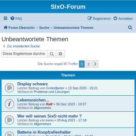
SIxO-Forum
FAQ
Registrieren
Anmelden
S
Foren-Übersicht
Suche
Unbeantwortete Themen
u
Unbeantwortete Themen
c
Zur erweiterten Suche
h
Suche
Erweiterte Suche
e
1
2
Nächste
Die Suche ergab 55 Treffer
Themen
Display schwarz
Letzter Beitrag von
Greindlpeter
«
13 Sep 2025 - 20:21
Verfasst in
Probleme und Lösungen
Lebenszeichen...
Letzter Beitrag von
Ralf
«
06 Dez 2023 - 19:37
Verfasst in
Allgemeines
Wer will seinen SixO nicht mehr ?
Letzter Beitrag von
kenu
«
03 Aug 2021 - 17:18
Verfasst in
Allgemeines
Batterie in Knopfzellenhalter