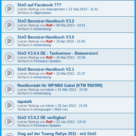
SIxO auf Facebook ???
Letzter Beitrag von
matzejochen
«
21 Sep 2013 - 11:41
Verfasst in
Allgemeines
SIxO Benutzer-Handbuch V3.2
Letzter Beitrag von
Ralf
«
09 Mai 2013 - 14:51
Verfasst in
Anwendung
SIxO Benutzer-Handbuch V3.0
Letzter Beitrag von
Ralf
«
15 Apr 2013 - 21:00
Verfasst in
Anwendung
SIxO V3.0.6 DE - Tanksensor - Betaversion!
Letzter Beitrag von
Ralf
«
16 Mai 2012 - 22:36
Verfasst in
Firmware Updates
SIxO Benutzer-Handbuch V2.1
Letzter Beitrag von
Ralf
«
10 Mai 2012 - 21:37
Verfasst in
Anwendung
Reedkontakt für WP4860 Gabel (KTM 950/990)
Letzter Beitrag von
klesk
«
31 Mär 2012 - 22:00
Verfasst in
Anwendung
tapatalk
Letzter Beitrag von
klesk
«
29 Jan 2012 - 21:59
Verfasst in
Anregungen / Wish List
SIxO V3.0.2 DE verfügbar!
Letzter Beitrag von
Ralf
«
23 Jan 2012 - 23:19
Verfasst in
Firmware Updates
Sieg auf der Tuareg Rallye 2011 - mit SIxO