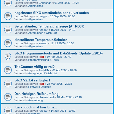
Letzter Beitrag von
Chrischan
«
01 Jan 2006 - 15:25
Verfasst in
Allgemeines
nagelneuer SIXO umständehalber zu verkaufen
Letzter Beitrag von
maggs
«
16 Sep 2005 - 08:00
Verfasst in
Allgemeines
Seitenständer, Temperaturanzeige (AT RD07)
Letzter Beitrag von
Ansgar
«
15 Aug 2005 - 14:19
Verfasst in
Anregungen / Wish List
einstellbarer Temperatur-Schalter
Letzter Beitrag von
jelosno
«
17 Jul 2005 - 15:58
Verfasst in
Allgemeines
SIxO Programmiertools und DataSheets (Update 5/2014)
Letzter Beitrag von
Ralf
«
07 Apr 2005 - 22:49
Verfasst in
Programmierung & Tools
TripCounter völlig extra!?
Letzter Beitrag von
AndyUM
«
01 Apr 2005 - 10:06
Verfasst in
Anregungen / Wish List
SIxO V2.3.4 verfügbar!
Letzter Beitrag von
Ralf
«
26 Mär 2005 - 20:15
Verfasst in
Firmware Updates
Den richtigen Reifenumfang
Letzter Beitrag von
cbx-michael
«
18 Mär 2005 - 22:40
Verfasst in
Anwendung
Kuckt doch mal hier bitte...
Letzter Beitrag von
Ansgar
«
14 Jun 2004 - 10:50
Verfasst in
Hardware