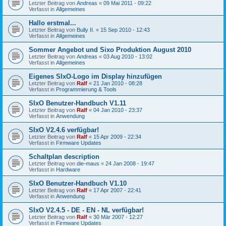
Letzter Beitrag von
Andreas
«
09 Mai 2011 - 09:22
Verfasst in
Allgemeines
Hallo erstmal...
Letzter Beitrag von
Bully II.
«
15 Sep 2010 - 12:43
Verfasst in
Allgemeines
Sommer Angebot und Sixo Produktion August 2010
Letzter Beitrag von
Andreas
«
03 Aug 2010 - 13:02
Verfasst in
Allgemeines
Eigenes SIxO-Logo im Display hinzufügen
Letzter Beitrag von
Ralf
«
21 Jan 2010 - 08:28
Verfasst in
Programmierung & Tools
SIxO Benutzer-Handbuch V1.11
Letzter Beitrag von
Ralf
«
04 Jan 2010 - 23:37
Verfasst in
Anwendung
SIxO V2.4.6 verfügbar!
Letzter Beitrag von
Ralf
«
15 Apr 2009 - 22:34
Verfasst in
Firmware Updates
Schaltplan description
Letzter Beitrag von
die-maus
«
24 Jan 2008 - 19:47
Verfasst in
Hardware
SIxO Benutzer-Handbuch V1.10
Letzter Beitrag von
Ralf
«
17 Apr 2007 - 22:41
Verfasst in
Anwendung
SIxO V2.4.5 - DE - EN - NL verfügbar!
Letzter Beitrag von
Ralf
«
30 Mär 2007 - 12:27
Verfasst in
Firmware Updates