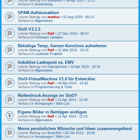
Letzter Beitrag von
BunteKuh
«
06 Apr 2021 - 13:27
Verfasst in
Anwendung
SPAM-Aufräumaktion
Letzter Beitrag von
markus
«
01 Aug 2019 - 09:13
Verfasst in
Allgemeines
SIxO V3.1.5
Letzter Beitrag von
Ralf
«
27 Dez 2016 - 09:47
Verfasst in
Firmware Updates
Beliebige Temp.-Sensor-Kennlinie aufnehmen
Letzter Beitrag von
Ralf
«
31 Mär 2016 - 19:10
Verfasst in
Laufende Projekte
Induktive Ladespule vs. EMV
Letzter Beitrag von
matzejochen
«
10 Apr 2015 - 10:31
Verfasst in
Allgemeines
SIxO-VirtualMachine V1.0 für Entwickler
Letzter Beitrag von
Ralf
«
04 Mai 2014 - 14:30
Verfasst in
Programmierung & Tools
Reifendruck-Anzeige im SIxO?
Letzter Beitrag von
Ralf
«
21 Apr 2014 - 12:49
Verfasst in
Anregungen / Wish List
Eigene Bilder in Beiträgen einfügen
Letzter Beitrag von
Ralf
«
21 Apr 2014 - 12:15
Verfasst in
Allgemeines
Meine persönlichen Wünsche und Ideen zusammengefasst
Letzter Beitrag von
Bruin350
«
03 Okt 2013 - 18:05
Verfasst in
Anregungen / Wish List