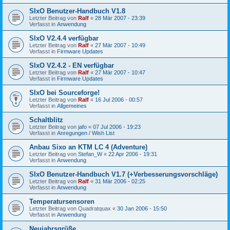
SIxO Benutzer-Handbuch V1.8
Letzter Beitrag von
Ralf
«
28 Mär 2007 - 23:39
Verfasst in
Anwendung
SIxO V2.4.4 verfügbar
Letzter Beitrag von
Ralf
«
27 Mär 2007 - 10:49
Verfasst in
Firmware Updates
SIxO V2.4.2 - EN verfügbar
Letzter Beitrag von
Ralf
«
27 Mär 2007 - 10:47
Verfasst in
Firmware Updates
SIxO bei Sourceforge!
Letzter Beitrag von
Ralf
«
16 Jul 2006 - 00:57
Verfasst in
Allgemeines
Schaltblitz
Letzter Beitrag von
jafo
«
07 Jul 2006 - 19:23
Verfasst in
Anregungen / Wish List
Anbau Sixo an KTM LC 4 (Adventure)
Letzter Beitrag von
Stefan_W
«
22 Apr 2006 - 19:31
Verfasst in
Anwendung
SIxO Benutzer-Handbuch V1.7 (+Verbesserungsvorschläge)
Letzter Beitrag von
Ralf
«
31 Mär 2006 - 02:25
Verfasst in
Anwendung
Temperatursensoren
Letzter Beitrag von
Quadratquax
«
30 Jan 2006 - 15:50
Verfasst in
Anwendung
Neujahrsgrüße