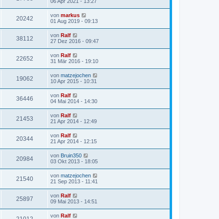
06 Apr 2021 - 13:27
von
markus
20242
01 Aug 2019 - 09:13
von
Ralf
38112
27 Dez 2016 - 09:47
von
Ralf
22652
31 Mär 2016 - 19:10
von
matzejochen
19062
10 Apr 2015 - 10:31
von
Ralf
36446
04 Mai 2014 - 14:30
von
Ralf
21453
21 Apr 2014 - 12:49
von
Ralf
20344
21 Apr 2014 - 12:15
von
Bruin350
20984
03 Okt 2013 - 18:05
von
matzejochen
21540
21 Sep 2013 - 11:41
von
Ralf
25897
09 Mai 2013 - 14:51
von
Ralf