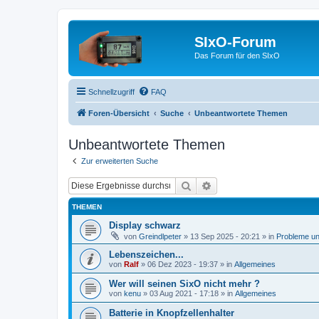
SIxO-Forum
Das Forum für den SIxO
Schnellzugriff
FAQ
Foren-Übersicht
Suche
Unbeantwortete Themen
Unbeantwortete Themen
Zur erweiterten Suche
Suche
Erweiterte Suche
THEMEN
Display schwarz
von
Greindlpeter
»
13 Sep 2025 - 20:21
» in
Probleme u
Lebenszeichen...
von
Ralf
»
06 Dez 2023 - 19:37
» in
Allgemeines
Wer will seinen SixO nicht mehr ?
von
kenu
»
03 Aug 2021 - 17:18
» in
Allgemeines
Batterie in Knopfzellenhalter