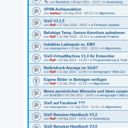
von
BunteKuh
»
06 Apr 2021 - 13:27
» in
Anwendung
SPAM-Aufräumaktion
von
markus
»
01 Aug 2019 - 09:13
» in
Allgemeines
SIxO V3.1.5
von
Ralf
»
27 Dez 2016 - 09:47
» in
Firmware Updates
Beliebige Temp.-Sensor-Kennlinie aufnehmen
von
Ralf
»
31 Mär 2016 - 19:10
» in
Laufende Projekte
Induktive Ladespule vs. EMV
von
matzejochen
»
10 Apr 2015 - 10:31
» in
Allgemeines
SIxO-VirtualMachine V1.0 für Entwickler
von
Ralf
»
04 Mai 2014 - 14:30
» in
Programmierung & Tools
Reifendruck-Anzeige im SIxO?
von
Ralf
»
21 Apr 2014 - 12:49
» in
Anregungen / Wish List
Eigene Bilder in Beiträgen einfügen
von
Ralf
»
21 Apr 2014 - 12:15
» in
Allgemeines
Meine persönlichen Wünsche und Ideen zusam
von
Bruin350
»
03 Okt 2013 - 18:05
» in
Anregungen / Wish L
SIxO auf Facebook ???
von
matzejochen
»
21 Sep 2013 - 11:41
» in
Allgemeines
SIxO Benutzer-Handbuch V3.2
von
Ralf
»
09 Mai 2013 - 14:51
» in
Anwendung
SIxO Benutzer-Handbuch V3.0