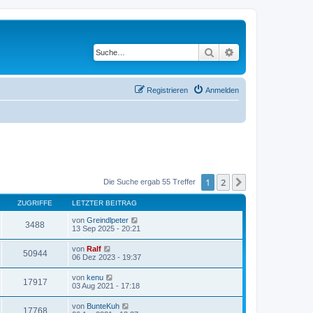
Suche
Erweiterte Suche
Registrieren
Anmelden
1
2
Nächste
Die Suche ergab 55 Treffer
ZUGRIFFE
LETZTER BEITRAG
von
Greindlpeter
3488
13 Sep 2025 - 20:21
von
Ralf
50944
06 Dez 2023 - 19:37
von
kenu
17917
03 Aug 2021 - 17:18
von
BunteKuh
17768