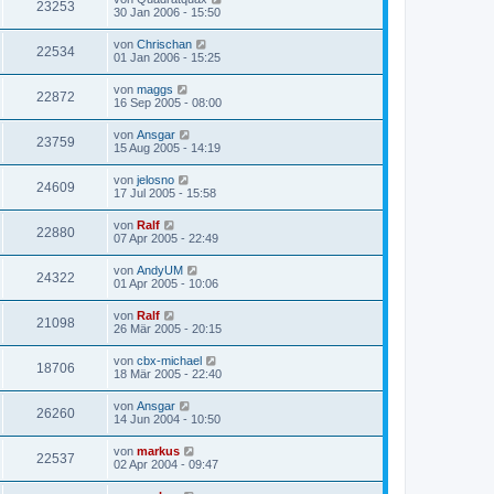
23253
30 Jan 2006 - 15:50
von
Chrischan
22534
01 Jan 2006 - 15:25
von
maggs
22872
16 Sep 2005 - 08:00
von
Ansgar
23759
15 Aug 2005 - 14:19
von
jelosno
24609
17 Jul 2005 - 15:58
von
Ralf
22880
07 Apr 2005 - 22:49
von
AndyUM
24322
01 Apr 2005 - 10:06
von
Ralf
21098
26 Mär 2005 - 20:15
von
cbx-michael
18706
18 Mär 2005 - 22:40
von
Ansgar
26260
14 Jun 2004 - 10:50
von
markus
22537
02 Apr 2004 - 09:47