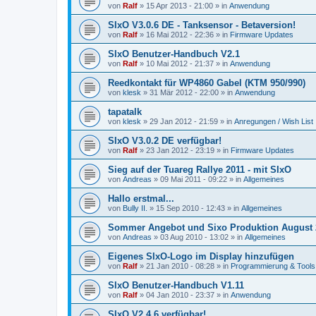
von
Ralf
»
15 Apr 2013 - 21:00
» in
Anwendung
SIxO V3.0.6 DE - Tanksensor - Betaversion!
von
Ralf
»
16 Mai 2012 - 22:36
» in
Firmware Updates
SIxO Benutzer-Handbuch V2.1
von
Ralf
»
10 Mai 2012 - 21:37
» in
Anwendung
Reedkontakt für WP4860 Gabel (KTM 950/990)
von
klesk
»
31 Mär 2012 - 22:00
» in
Anwendung
tapatalk
von
klesk
»
29 Jan 2012 - 21:59
» in
Anregungen / Wish List
SIxO V3.0.2 DE verfügbar!
von
Ralf
»
23 Jan 2012 - 23:19
» in
Firmware Updates
Sieg auf der Tuareg Rallye 2011 - mit SIxO
von
Andreas
»
09 Mai 2011 - 09:22
» in
Allgemeines
Hallo erstmal...
von
Bully II.
»
15 Sep 2010 - 12:43
» in
Allgemeines
Sommer Angebot und Sixo Produktion August 
von
Andreas
»
03 Aug 2010 - 13:02
» in
Allgemeines
Eigenes SIxO-Logo im Display hinzufügen
von
Ralf
»
21 Jan 2010 - 08:28
» in
Programmierung & Tools
SIxO Benutzer-Handbuch V1.11
von
Ralf
»
04 Jan 2010 - 23:37
» in
Anwendung
SIxO V2.4.6 verfügbar!