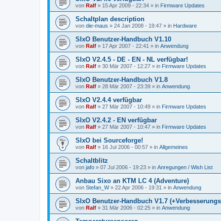
von
Ralf
»
15 Apr 2009 - 22:34
» in
Firmware Updates
Schaltplan description
von
die-maus
»
24 Jan 2008 - 19:47
» in
Hardware
SIxO Benutzer-Handbuch V1.10
von
Ralf
»
17 Apr 2007 - 22:41
» in
Anwendung
SIxO V2.4.5 - DE - EN - NL verfügbar!
von
Ralf
»
30 Mär 2007 - 12:27
» in
Firmware Updates
SIxO Benutzer-Handbuch V1.8
von
Ralf
»
28 Mär 2007 - 23:39
» in
Anwendung
SIxO V2.4.4 verfügbar
von
Ralf
»
27 Mär 2007 - 10:49
» in
Firmware Updates
SIxO V2.4.2 - EN verfügbar
von
Ralf
»
27 Mär 2007 - 10:47
» in
Firmware Updates
SIxO bei Sourceforge!
von
Ralf
»
16 Jul 2006 - 00:57
» in
Allgemeines
Schaltblitz
von
jafo
»
07 Jul 2006 - 19:23
» in
Anregungen / Wish List
Anbau Sixo an KTM LC 4 (Adventure)
von
Stefan_W
»
22 Apr 2006 - 19:31
» in
Anwendung
SIxO Benutzer-Handbuch V1.7 (+Verbesserungs
von
Ralf
»
31 Mär 2006 - 02:25
» in
Anwendung