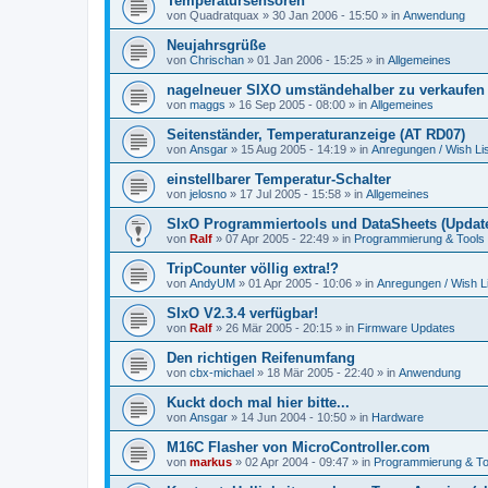
Temperatursensoren
von
Quadratquax
»
30 Jan 2006 - 15:50
» in
Anwendung
Neujahrsgrüße
von
Chrischan
»
01 Jan 2006 - 15:25
» in
Allgemeines
nagelneuer SIXO umständehalber zu verkaufen
von
maggs
»
16 Sep 2005 - 08:00
» in
Allgemeines
Seitenständer, Temperaturanzeige (AT RD07)
von
Ansgar
»
15 Aug 2005 - 14:19
» in
Anregungen / Wish Lis
einstellbarer Temperatur-Schalter
von
jelosno
»
17 Jul 2005 - 15:58
» in
Allgemeines
SIxO Programmiertools und DataSheets (Update
von
Ralf
»
07 Apr 2005 - 22:49
» in
Programmierung & Tools
TripCounter völlig extra!?
von
AndyUM
»
01 Apr 2005 - 10:06
» in
Anregungen / Wish Li
SIxO V2.3.4 verfügbar!
von
Ralf
»
26 Mär 2005 - 20:15
» in
Firmware Updates
Den richtigen Reifenumfang
von
cbx-michael
»
18 Mär 2005 - 22:40
» in
Anwendung
Kuckt doch mal hier bitte...
von
Ansgar
»
14 Jun 2004 - 10:50
» in
Hardware
M16C Flasher von MicroController.com
von
markus
»
02 Apr 2004 - 09:47
» in
Programmierung & To