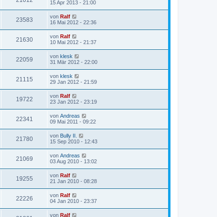
21012
15 Apr 2013 - 21:00
von
Ralf
23583
16 Mai 2012 - 22:36
von
Ralf
21630
10 Mai 2012 - 21:37
von
klesk
22059
31 Mär 2012 - 22:00
von
klesk
21115
29 Jan 2012 - 21:59
von
Ralf
19722
23 Jan 2012 - 23:19
von
Andreas
22341
09 Mai 2011 - 09:22
von
Bully II.
21780
15 Sep 2010 - 12:43
von
Andreas
21069
03 Aug 2010 - 13:02
von
Ralf
19255
21 Jan 2010 - 08:28
von
Ralf
22226
04 Jan 2010 - 23:37
von
Ralf