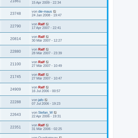
21861
15 Apr 2009 - 22:34
von
die-maus
23748
24 Jan 2008 - 19:47
von
Ralf
22790
17 Apr 2007 - 22:41
von
Ralf
20814
30 Mär 2007 - 12:27
von
Ralf
22880
28 Mär 2007 - 23:39
von
Ralf
21100
27 Mär 2007 - 10:49
von
Ralf
21745
27 Mär 2007 - 10:47
von
Ralf
24909
16 Jul 2006 - 00:57
von
jafo
22288
07 Jul 2006 - 19:23
von
Stefan_W
22643
22 Apr 2006 - 19:31
von
Ralf
22351
31 Mär 2006 - 02:25
von
Quadratquax