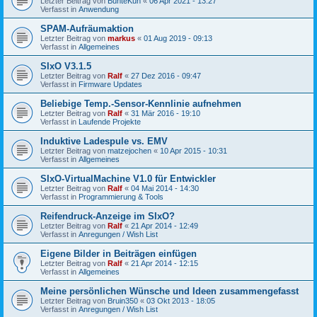
Letzter Beitrag von
BunteKuh
«
06 Apr 2021 - 13:27
Verfasst in
Anwendung
SPAM-Aufräumaktion
Letzter Beitrag von
markus
«
01 Aug 2019 - 09:13
Verfasst in
Allgemeines
SIxO V3.1.5
Letzter Beitrag von
Ralf
«
27 Dez 2016 - 09:47
Verfasst in
Firmware Updates
Beliebige Temp.-Sensor-Kennlinie aufnehmen
Letzter Beitrag von
Ralf
«
31 Mär 2016 - 19:10
Verfasst in
Laufende Projekte
Induktive Ladespule vs. EMV
Letzter Beitrag von
matzejochen
«
10 Apr 2015 - 10:31
Verfasst in
Allgemeines
SIxO-VirtualMachine V1.0 für Entwickler
Letzter Beitrag von
Ralf
«
04 Mai 2014 - 14:30
Verfasst in
Programmierung & Tools
Reifendruck-Anzeige im SIxO?
Letzter Beitrag von
Ralf
«
21 Apr 2014 - 12:49
Verfasst in
Anregungen / Wish List
Eigene Bilder in Beiträgen einfügen
Letzter Beitrag von
Ralf
«
21 Apr 2014 - 12:15
Verfasst in
Allgemeines
Meine persönlichen Wünsche und Ideen zusammengefasst
Letzter Beitrag von
Bruin350
«
03 Okt 2013 - 18:05
Verfasst in
Anregungen / Wish List