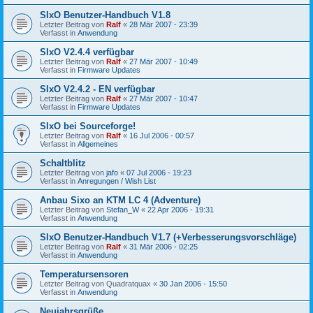
SIxO Benutzer-Handbuch V1.8
Letzter Beitrag von
Ralf
«
28 Mär 2007 - 23:39
Verfasst in
Anwendung
SIxO V2.4.4 verfügbar
Letzter Beitrag von
Ralf
«
27 Mär 2007 - 10:49
Verfasst in
Firmware Updates
SIxO V2.4.2 - EN verfügbar
Letzter Beitrag von
Ralf
«
27 Mär 2007 - 10:47
Verfasst in
Firmware Updates
SIxO bei Sourceforge!
Letzter Beitrag von
Ralf
«
16 Jul 2006 - 00:57
Verfasst in
Allgemeines
Schaltblitz
Letzter Beitrag von
jafo
«
07 Jul 2006 - 19:23
Verfasst in
Anregungen / Wish List
Anbau Sixo an KTM LC 4 (Adventure)
Letzter Beitrag von
Stefan_W
«
22 Apr 2006 - 19:31
Verfasst in
Anwendung
SIxO Benutzer-Handbuch V1.7 (+Verbesserungsvorschläge)
Letzter Beitrag von
Ralf
«
31 Mär 2006 - 02:25
Verfasst in
Anwendung
Temperatursensoren
Letzter Beitrag von
Quadratquax
«
30 Jan 2006 - 15:50
Verfasst in
Anwendung
Neujahrsgrüße