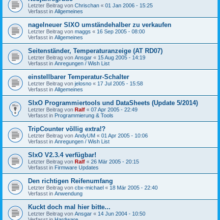
Letzter Beitrag von
Chrischan
«
01 Jan 2006 - 15:25
Verfasst in
Allgemeines
nagelneuer SIXO umständehalber zu verkaufen
Letzter Beitrag von
maggs
«
16 Sep 2005 - 08:00
Verfasst in
Allgemeines
Seitenständer, Temperaturanzeige (AT RD07)
Letzter Beitrag von
Ansgar
«
15 Aug 2005 - 14:19
Verfasst in
Anregungen / Wish List
einstellbarer Temperatur-Schalter
Letzter Beitrag von
jelosno
«
17 Jul 2005 - 15:58
Verfasst in
Allgemeines
SIxO Programmiertools und DataSheets (Update 5/2014)
Letzter Beitrag von
Ralf
«
07 Apr 2005 - 22:49
Verfasst in
Programmierung & Tools
TripCounter völlig extra!?
Letzter Beitrag von
AndyUM
«
01 Apr 2005 - 10:06
Verfasst in
Anregungen / Wish List
SIxO V2.3.4 verfügbar!
Letzter Beitrag von
Ralf
«
26 Mär 2005 - 20:15
Verfasst in
Firmware Updates
Den richtigen Reifenumfang
Letzter Beitrag von
cbx-michael
«
18 Mär 2005 - 22:40
Verfasst in
Anwendung
Kuckt doch mal hier bitte...
Letzter Beitrag von
Ansgar
«
14 Jun 2004 - 10:50
Verfasst in
Hardware