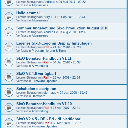
Letzter Beitrag von
Andreas
«
09 Mai 2011 - 09:22
Verfasst in
Allgemeines
Hallo erstmal...
Letzter Beitrag von
Bully II.
«
15 Sep 2010 - 12:43
Verfasst in
Allgemeines
Sommer Angebot und Sixo Produktion August 2010
Letzter Beitrag von
Andreas
«
03 Aug 2010 - 13:02
Verfasst in
Allgemeines
Eigenes SIxO-Logo im Display hinzufügen
Letzter Beitrag von
Ralf
«
21 Jan 2010 - 08:28
Verfasst in
Programmierung & Tools
SIxO Benutzer-Handbuch V1.11
Letzter Beitrag von
Ralf
«
04 Jan 2010 - 23:37
Verfasst in
Anwendung
SIxO V2.4.6 verfügbar!
Letzter Beitrag von
Ralf
«
15 Apr 2009 - 22:34
Verfasst in
Firmware Updates
Schaltplan description
Letzter Beitrag von
die-maus
«
24 Jan 2008 - 19:47
Verfasst in
Hardware
SIxO Benutzer-Handbuch V1.10
Letzter Beitrag von
Ralf
«
17 Apr 2007 - 22:41
Verfasst in
Anwendung
SIxO V2.4.5 - DE - EN - NL verfügbar!
Letzter Beitrag von
Ralf
«
30 Mär 2007 - 12:27
Verfasst in
Firmware Updates