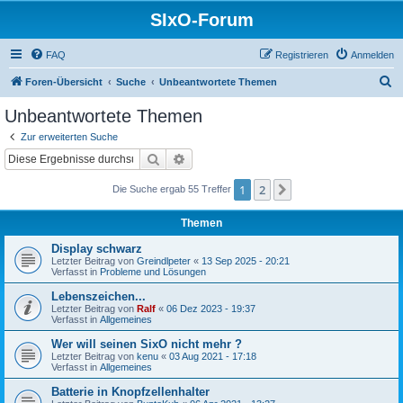
SIxO-Forum
FAQ
Registrieren
Anmelden
S
Foren-Übersicht
Suche
Unbeantwortete Themen
u
Unbeantwortete Themen
c
Zur erweiterten Suche
h
Suche
Erweiterte Suche
e
1
2
Nächste
Die Suche ergab 55 Treffer
Themen
Display schwarz
Letzter Beitrag von
Greindlpeter
«
13 Sep 2025 - 20:21
Verfasst in
Probleme und Lösungen
Lebenszeichen...
Letzter Beitrag von
Ralf
«
06 Dez 2023 - 19:37
Verfasst in
Allgemeines
Wer will seinen SixO nicht mehr ?
Letzter Beitrag von
kenu
«
03 Aug 2021 - 17:18
Verfasst in
Allgemeines
Batterie in Knopfzellenhalter