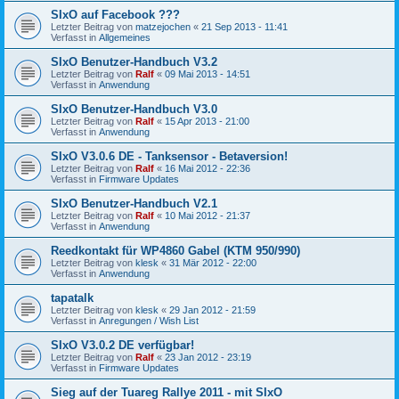
SIxO auf Facebook ???
Letzter Beitrag von
matzejochen
«
21 Sep 2013 - 11:41
Verfasst in
Allgemeines
SIxO Benutzer-Handbuch V3.2
Letzter Beitrag von
Ralf
«
09 Mai 2013 - 14:51
Verfasst in
Anwendung
SIxO Benutzer-Handbuch V3.0
Letzter Beitrag von
Ralf
«
15 Apr 2013 - 21:00
Verfasst in
Anwendung
SIxO V3.0.6 DE - Tanksensor - Betaversion!
Letzter Beitrag von
Ralf
«
16 Mai 2012 - 22:36
Verfasst in
Firmware Updates
SIxO Benutzer-Handbuch V2.1
Letzter Beitrag von
Ralf
«
10 Mai 2012 - 21:37
Verfasst in
Anwendung
Reedkontakt für WP4860 Gabel (KTM 950/990)
Letzter Beitrag von
klesk
«
31 Mär 2012 - 22:00
Verfasst in
Anwendung
tapatalk
Letzter Beitrag von
klesk
«
29 Jan 2012 - 21:59
Verfasst in
Anregungen / Wish List
SIxO V3.0.2 DE verfügbar!
Letzter Beitrag von
Ralf
«
23 Jan 2012 - 23:19
Verfasst in
Firmware Updates
Sieg auf der Tuareg Rallye 2011 - mit SIxO