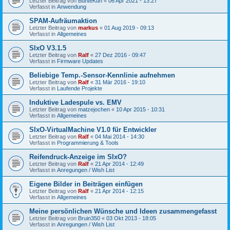
Letzter Beitrag von
BunteKuh
«
06 Apr 2021 - 13:27
Verfasst in
Anwendung
SPAM-Aufräumaktion
Letzter Beitrag von
markus
«
01 Aug 2019 - 09:13
Verfasst in
Allgemeines
SIxO V3.1.5
Letzter Beitrag von
Ralf
«
27 Dez 2016 - 09:47
Verfasst in
Firmware Updates
Beliebige Temp.-Sensor-Kennlinie aufnehmen
Letzter Beitrag von
Ralf
«
31 Mär 2016 - 19:10
Verfasst in
Laufende Projekte
Induktive Ladespule vs. EMV
Letzter Beitrag von
matzejochen
«
10 Apr 2015 - 10:31
Verfasst in
Allgemeines
SIxO-VirtualMachine V1.0 für Entwickler
Letzter Beitrag von
Ralf
«
04 Mai 2014 - 14:30
Verfasst in
Programmierung & Tools
Reifendruck-Anzeige im SIxO?
Letzter Beitrag von
Ralf
«
21 Apr 2014 - 12:49
Verfasst in
Anregungen / Wish List
Eigene Bilder in Beiträgen einfügen
Letzter Beitrag von
Ralf
«
21 Apr 2014 - 12:15
Verfasst in
Allgemeines
Meine persönlichen Wünsche und Ideen zusammengefasst
Letzter Beitrag von
Bruin350
«
03 Okt 2013 - 18:05
Verfasst in
Anregungen / Wish List