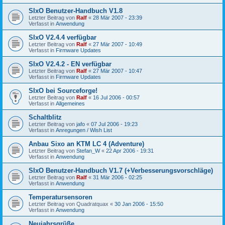
SIxO Benutzer-Handbuch V1.8
Letzter Beitrag von
Ralf
«
28 Mär 2007 - 23:39
Verfasst in
Anwendung
SIxO V2.4.4 verfügbar
Letzter Beitrag von
Ralf
«
27 Mär 2007 - 10:49
Verfasst in
Firmware Updates
SIxO V2.4.2 - EN verfügbar
Letzter Beitrag von
Ralf
«
27 Mär 2007 - 10:47
Verfasst in
Firmware Updates
SIxO bei Sourceforge!
Letzter Beitrag von
Ralf
«
16 Jul 2006 - 00:57
Verfasst in
Allgemeines
Schaltblitz
Letzter Beitrag von
jafo
«
07 Jul 2006 - 19:23
Verfasst in
Anregungen / Wish List
Anbau Sixo an KTM LC 4 (Adventure)
Letzter Beitrag von
Stefan_W
«
22 Apr 2006 - 19:31
Verfasst in
Anwendung
SIxO Benutzer-Handbuch V1.7 (+Verbesserungsvorschläge)
Letzter Beitrag von
Ralf
«
31 Mär 2006 - 02:25
Verfasst in
Anwendung
Temperatursensoren
Letzter Beitrag von
Quadratquax
«
30 Jan 2006 - 15:50
Verfasst in
Anwendung
Neujahrsgrüße