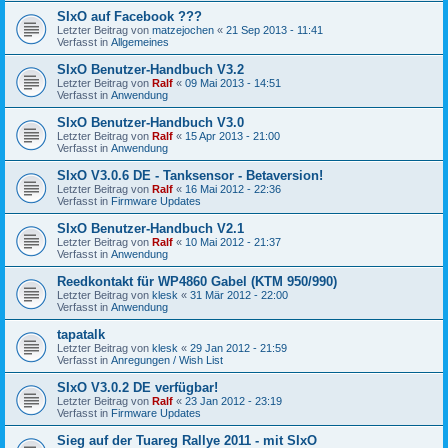
SIxO auf Facebook ???
Letzter Beitrag von
matzejochen
«
21 Sep 2013 - 11:41
Verfasst in
Allgemeines
SIxO Benutzer-Handbuch V3.2
Letzter Beitrag von
Ralf
«
09 Mai 2013 - 14:51
Verfasst in
Anwendung
SIxO Benutzer-Handbuch V3.0
Letzter Beitrag von
Ralf
«
15 Apr 2013 - 21:00
Verfasst in
Anwendung
SIxO V3.0.6 DE - Tanksensor - Betaversion!
Letzter Beitrag von
Ralf
«
16 Mai 2012 - 22:36
Verfasst in
Firmware Updates
SIxO Benutzer-Handbuch V2.1
Letzter Beitrag von
Ralf
«
10 Mai 2012 - 21:37
Verfasst in
Anwendung
Reedkontakt für WP4860 Gabel (KTM 950/990)
Letzter Beitrag von
klesk
«
31 Mär 2012 - 22:00
Verfasst in
Anwendung
tapatalk
Letzter Beitrag von
klesk
«
29 Jan 2012 - 21:59
Verfasst in
Anregungen / Wish List
SIxO V3.0.2 DE verfügbar!
Letzter Beitrag von
Ralf
«
23 Jan 2012 - 23:19
Verfasst in
Firmware Updates
Sieg auf der Tuareg Rallye 2011 - mit SIxO