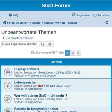
SIxO-Forum
FAQ
Registrieren
Anmelden
S
Foren-Übersicht
Suche
Unbeantwortete Themen
u
Unbeantwortete Themen
c
Zur erweiterten Suche
h
Suche
Erweiterte Suche
e
1
2
Nächste
Die Suche ergab 55 Treffer
Themen
Display schwarz
Letzter Beitrag von
Greindlpeter
«
13 Sep 2025 - 20:21
Verfasst in
Probleme und Lösungen
Lebenszeichen...
Letzter Beitrag von
Ralf
«
06 Dez 2023 - 19:37
Verfasst in
Allgemeines
Wer will seinen SixO nicht mehr ?
Letzter Beitrag von
kenu
«
03 Aug 2021 - 17:18
Verfasst in
Allgemeines
Batterie in Knopfzellenhalter