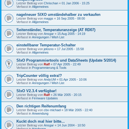
Letzter Beitrag von
Chrischan
«
01 Jan 2006 - 15:25
Verfasst in
Allgemeines
nagelneuer SIXO umständehalber zu verkaufen
Letzter Beitrag von
maggs
«
16 Sep 2005 - 08:00
Verfasst in
Allgemeines
Seitenständer, Temperaturanzeige (AT RD07)
Letzter Beitrag von
Ansgar
«
15 Aug 2005 - 14:19
Verfasst in
Anregungen / Wish List
einstellbarer Temperatur-Schalter
Letzter Beitrag von
jelosno
«
17 Jul 2005 - 15:58
Verfasst in
Allgemeines
SIxO Programmiertools und DataSheets (Update 5/2014)
Letzter Beitrag von
Ralf
«
07 Apr 2005 - 22:49
Verfasst in
Programmierung & Tools
TripCounter völlig extra!?
Letzter Beitrag von
AndyUM
«
01 Apr 2005 - 10:06
Verfasst in
Anregungen / Wish List
SIxO V2.3.4 verfügbar!
Letzter Beitrag von
Ralf
«
26 Mär 2005 - 20:15
Verfasst in
Firmware Updates
Den richtigen Reifenumfang
Letzter Beitrag von
cbx-michael
«
18 Mär 2005 - 22:40
Verfasst in
Anwendung
Kuckt doch mal hier bitte...
Letzter Beitrag von
Ansgar
«
14 Jun 2004 - 10:50
Verfasst in
Hardware