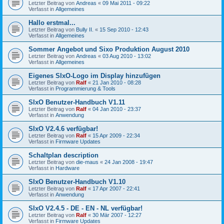
Letzter Beitrag von
Andreas
«
09 Mai 2011 - 09:22
Verfasst in
Allgemeines
Hallo erstmal...
Letzter Beitrag von
Bully II.
«
15 Sep 2010 - 12:43
Verfasst in
Allgemeines
Sommer Angebot und Sixo Produktion August 2010
Letzter Beitrag von
Andreas
«
03 Aug 2010 - 13:02
Verfasst in
Allgemeines
Eigenes SIxO-Logo im Display hinzufügen
Letzter Beitrag von
Ralf
«
21 Jan 2010 - 08:28
Verfasst in
Programmierung & Tools
SIxO Benutzer-Handbuch V1.11
Letzter Beitrag von
Ralf
«
04 Jan 2010 - 23:37
Verfasst in
Anwendung
SIxO V2.4.6 verfügbar!
Letzter Beitrag von
Ralf
«
15 Apr 2009 - 22:34
Verfasst in
Firmware Updates
Schaltplan description
Letzter Beitrag von
die-maus
«
24 Jan 2008 - 19:47
Verfasst in
Hardware
SIxO Benutzer-Handbuch V1.10
Letzter Beitrag von
Ralf
«
17 Apr 2007 - 22:41
Verfasst in
Anwendung
SIxO V2.4.5 - DE - EN - NL verfügbar!
Letzter Beitrag von
Ralf
«
30 Mär 2007 - 12:27
Verfasst in
Firmware Updates