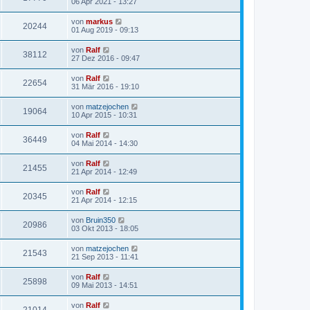
06 Apr 2021 - 13:27
von
markus
20244
01 Aug 2019 - 09:13
von
Ralf
38112
27 Dez 2016 - 09:47
von
Ralf
22654
31 Mär 2016 - 19:10
von
matzejochen
19064
10 Apr 2015 - 10:31
von
Ralf
36449
04 Mai 2014 - 14:30
von
Ralf
21455
21 Apr 2014 - 12:49
von
Ralf
20345
21 Apr 2014 - 12:15
von
Bruin350
20986
03 Okt 2013 - 18:05
von
matzejochen
21543
21 Sep 2013 - 11:41
von
Ralf
25898
09 Mai 2013 - 14:51
von
Ralf