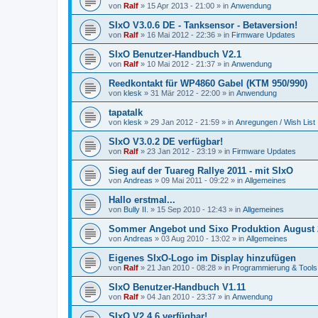
von
Ralf
»
15 Apr 2013 - 21:00
» in
Anwendung
SIxO V3.0.6 DE - Tanksensor - Betaversion!
von
Ralf
»
16 Mai 2012 - 22:36
» in
Firmware Updates
SIxO Benutzer-Handbuch V2.1
von
Ralf
»
10 Mai 2012 - 21:37
» in
Anwendung
Reedkontakt für WP4860 Gabel (KTM 950/990)
von
klesk
»
31 Mär 2012 - 22:00
» in
Anwendung
tapatalk
von
klesk
»
29 Jan 2012 - 21:59
» in
Anregungen / Wish List
SIxO V3.0.2 DE verfügbar!
von
Ralf
»
23 Jan 2012 - 23:19
» in
Firmware Updates
Sieg auf der Tuareg Rallye 2011 - mit SIxO
von
Andreas
»
09 Mai 2011 - 09:22
» in
Allgemeines
Hallo erstmal...
von
Bully II.
»
15 Sep 2010 - 12:43
» in
Allgemeines
Sommer Angebot und Sixo Produktion August 
von
Andreas
»
03 Aug 2010 - 13:02
» in
Allgemeines
Eigenes SIxO-Logo im Display hinzufügen
von
Ralf
»
21 Jan 2010 - 08:28
» in
Programmierung & Tools
SIxO Benutzer-Handbuch V1.11
von
Ralf
»
04 Jan 2010 - 23:37
» in
Anwendung
SIxO V2.4.6 verfügbar!