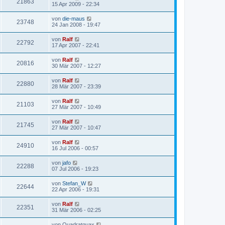
21863
15 Apr 2009 - 22:34
von
die-maus
23748
24 Jan 2008 - 19:47
von
Ralf
22792
17 Apr 2007 - 22:41
von
Ralf
20816
30 Mär 2007 - 12:27
von
Ralf
22880
28 Mär 2007 - 23:39
von
Ralf
21103
27 Mär 2007 - 10:49
von
Ralf
21745
27 Mär 2007 - 10:47
von
Ralf
24910
16 Jul 2006 - 00:57
von
jafo
22288
07 Jul 2006 - 19:23
von
Stefan_W
22644
22 Apr 2006 - 19:31
von
Ralf
22351
31 Mär 2006 - 02:25
von
Quadratquax