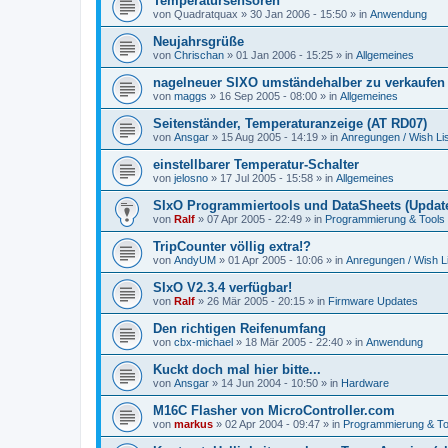
Temperatursensoren
von
Quadratquax
»
30 Jan 2006 - 15:50
» in
Anwendung
Neujahrsgrüße
von
Chrischan
»
01 Jan 2006 - 15:25
» in
Allgemeines
nagelneuer SIXO umständehalber zu verkaufen
von
maggs
»
16 Sep 2005 - 08:00
» in
Allgemeines
Seitenständer, Temperaturanzeige (AT RD07)
von
Ansgar
»
15 Aug 2005 - 14:19
» in
Anregungen / Wish Lis
einstellbarer Temperatur-Schalter
von
jelosno
»
17 Jul 2005 - 15:58
» in
Allgemeines
SIxO Programmiertools und DataSheets (Update
von
Ralf
»
07 Apr 2005 - 22:49
» in
Programmierung & Tools
TripCounter völlig extra!?
von
AndyUM
»
01 Apr 2005 - 10:06
» in
Anregungen / Wish Li
SIxO V2.3.4 verfügbar!
von
Ralf
»
26 Mär 2005 - 20:15
» in
Firmware Updates
Den richtigen Reifenumfang
von
cbx-michael
»
18 Mär 2005 - 22:40
» in
Anwendung
Kuckt doch mal hier bitte...
von
Ansgar
»
14 Jun 2004 - 10:50
» in
Hardware
M16C Flasher von MicroController.com
von
markus
»
02 Apr 2004 - 09:47
» in
Programmierung & To