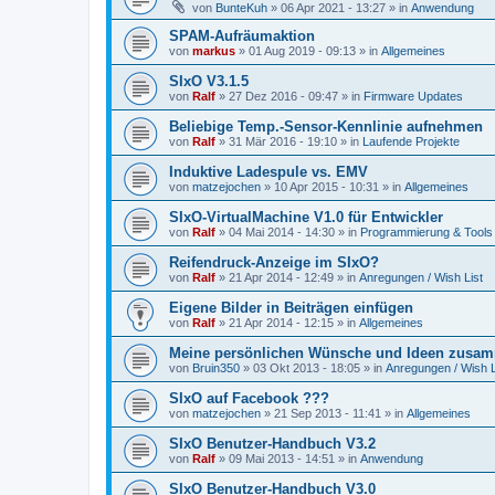
von
BunteKuh
»
06 Apr 2021 - 13:27
» in
Anwendung
SPAM-Aufräumaktion
von
markus
»
01 Aug 2019 - 09:13
» in
Allgemeines
SIxO V3.1.5
von
Ralf
»
27 Dez 2016 - 09:47
» in
Firmware Updates
Beliebige Temp.-Sensor-Kennlinie aufnehmen
von
Ralf
»
31 Mär 2016 - 19:10
» in
Laufende Projekte
Induktive Ladespule vs. EMV
von
matzejochen
»
10 Apr 2015 - 10:31
» in
Allgemeines
SIxO-VirtualMachine V1.0 für Entwickler
von
Ralf
»
04 Mai 2014 - 14:30
» in
Programmierung & Tools
Reifendruck-Anzeige im SIxO?
von
Ralf
»
21 Apr 2014 - 12:49
» in
Anregungen / Wish List
Eigene Bilder in Beiträgen einfügen
von
Ralf
»
21 Apr 2014 - 12:15
» in
Allgemeines
Meine persönlichen Wünsche und Ideen zusam
von
Bruin350
»
03 Okt 2013 - 18:05
» in
Anregungen / Wish L
SIxO auf Facebook ???
von
matzejochen
»
21 Sep 2013 - 11:41
» in
Allgemeines
SIxO Benutzer-Handbuch V3.2
von
Ralf
»
09 Mai 2013 - 14:51
» in
Anwendung
SIxO Benutzer-Handbuch V3.0