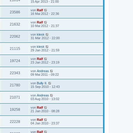
21014
15 Apr 2013 - 21:00
von
Ralf
23586
16 Mai 2012 - 22:36
von
Ralf
21632
10 Mai 2012 - 21:37
von
klesk
22062
31 Mär 2012 - 22:00
von
klesk
21115
29 Jan 2012 - 21:59
von
Ralf
19724
23 Jan 2012 - 23:19
von
Andreas
22343
09 Mai 2011 - 09:22
von
Bully II.
21780
15 Sep 2010 - 12:43
von
Andreas
21071
03 Aug 2010 - 13:02
von
Ralf
19258
21 Jan 2010 - 08:28
von
Ralf
22228
04 Jan 2010 - 23:37
von
Ralf