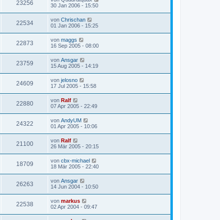
23256
30 Jan 2006 - 15:50
von
Chrischan
22534
01 Jan 2006 - 15:25
von
maggs
22873
16 Sep 2005 - 08:00
von
Ansgar
23759
15 Aug 2005 - 14:19
von
jelosno
24609
17 Jul 2005 - 15:58
von
Ralf
22880
07 Apr 2005 - 22:49
von
AndyUM
24322
01 Apr 2005 - 10:06
von
Ralf
21100
26 Mär 2005 - 20:15
von
cbx-michael
18709
18 Mär 2005 - 22:40
von
Ansgar
26263
14 Jun 2004 - 10:50
von
markus
22538
02 Apr 2004 - 09:47