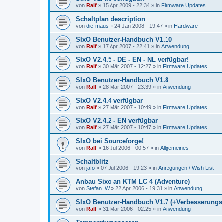
von
Ralf
»
15 Apr 2009 - 22:34
» in
Firmware Updates
Schaltplan description
von
die-maus
»
24 Jan 2008 - 19:47
» in
Hardware
SIxO Benutzer-Handbuch V1.10
von
Ralf
»
17 Apr 2007 - 22:41
» in
Anwendung
SIxO V2.4.5 - DE - EN - NL verfügbar!
von
Ralf
»
30 Mär 2007 - 12:27
» in
Firmware Updates
SIxO Benutzer-Handbuch V1.8
von
Ralf
»
28 Mär 2007 - 23:39
» in
Anwendung
SIxO V2.4.4 verfügbar
von
Ralf
»
27 Mär 2007 - 10:49
» in
Firmware Updates
SIxO V2.4.2 - EN verfügbar
von
Ralf
»
27 Mär 2007 - 10:47
» in
Firmware Updates
SIxO bei Sourceforge!
von
Ralf
»
16 Jul 2006 - 00:57
» in
Allgemeines
Schaltblitz
von
jafo
»
07 Jul 2006 - 19:23
» in
Anregungen / Wish List
Anbau Sixo an KTM LC 4 (Adventure)
von
Stefan_W
»
22 Apr 2006 - 19:31
» in
Anwendung
SIxO Benutzer-Handbuch V1.7 (+Verbesserungs
von
Ralf
»
31 Mär 2006 - 02:25
» in
Anwendung