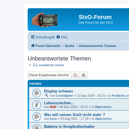
SIxO-Forum
Das Forum für den SIxO
Schnellzugriff
FAQ
Foren-Übersicht
Suche
Unbeantwortete Themen
Unbeantwortete Themen
Zur erweiterten Suche
Suche
Erweiterte Suche
THEMEN
Display schwarz
von
Greindlpeter
»
13 Sep 2025 - 20:21
» in
Probleme u
Lebenszeichen...
von
Ralf
»
06 Dez 2023 - 19:37
» in
Allgemeines
Wer will seinen SixO nicht mehr ?
von
kenu
»
03 Aug 2021 - 17:18
» in
Allgemeines
Batterie in Knopfzellenhalter