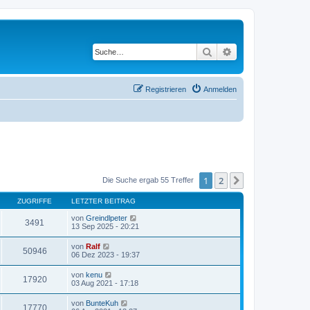
Suche
Erweiterte Suche
Registrieren
Anmelden
1
2
Nächste
Die Suche ergab 55 Treffer
ZUGRIFFE
LETZTER BEITRAG
von
Greindlpeter
3491
13 Sep 2025 - 20:21
von
Ralf
50946
06 Dez 2023 - 19:37
von
kenu
17920
03 Aug 2021 - 17:18
von
BunteKuh
17770