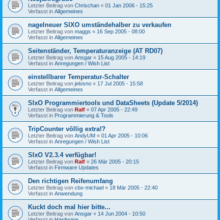
Letzter Beitrag von
Chrischan
«
01 Jan 2006 - 15:25
Verfasst in
Allgemeines
nagelneuer SIXO umständehalber zu verkaufen
Letzter Beitrag von
maggs
«
16 Sep 2005 - 08:00
Verfasst in
Allgemeines
Seitenständer, Temperaturanzeige (AT RD07)
Letzter Beitrag von
Ansgar
«
15 Aug 2005 - 14:19
Verfasst in
Anregungen / Wish List
einstellbarer Temperatur-Schalter
Letzter Beitrag von
jelosno
«
17 Jul 2005 - 15:58
Verfasst in
Allgemeines
SIxO Programmiertools und DataSheets (Update 5/2014)
Letzter Beitrag von
Ralf
«
07 Apr 2005 - 22:49
Verfasst in
Programmierung & Tools
TripCounter völlig extra!?
Letzter Beitrag von
AndyUM
«
01 Apr 2005 - 10:06
Verfasst in
Anregungen / Wish List
SIxO V2.3.4 verfügbar!
Letzter Beitrag von
Ralf
«
26 Mär 2005 - 20:15
Verfasst in
Firmware Updates
Den richtigen Reifenumfang
Letzter Beitrag von
cbx-michael
«
18 Mär 2005 - 22:40
Verfasst in
Anwendung
Kuckt doch mal hier bitte...
Letzter Beitrag von
Ansgar
«
14 Jun 2004 - 10:50
Verfasst in
Hardware