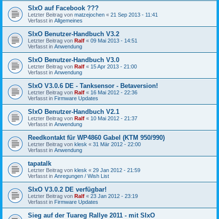
SIxO auf Facebook ???
Letzter Beitrag von
matzejochen
«
21 Sep 2013 - 11:41
Verfasst in
Allgemeines
SIxO Benutzer-Handbuch V3.2
Letzter Beitrag von
Ralf
«
09 Mai 2013 - 14:51
Verfasst in
Anwendung
SIxO Benutzer-Handbuch V3.0
Letzter Beitrag von
Ralf
«
15 Apr 2013 - 21:00
Verfasst in
Anwendung
SIxO V3.0.6 DE - Tanksensor - Betaversion!
Letzter Beitrag von
Ralf
«
16 Mai 2012 - 22:36
Verfasst in
Firmware Updates
SIxO Benutzer-Handbuch V2.1
Letzter Beitrag von
Ralf
«
10 Mai 2012 - 21:37
Verfasst in
Anwendung
Reedkontakt für WP4860 Gabel (KTM 950/990)
Letzter Beitrag von
klesk
«
31 Mär 2012 - 22:00
Verfasst in
Anwendung
tapatalk
Letzter Beitrag von
klesk
«
29 Jan 2012 - 21:59
Verfasst in
Anregungen / Wish List
SIxO V3.0.2 DE verfügbar!
Letzter Beitrag von
Ralf
«
23 Jan 2012 - 23:19
Verfasst in
Firmware Updates
Sieg auf der Tuareg Rallye 2011 - mit SIxO