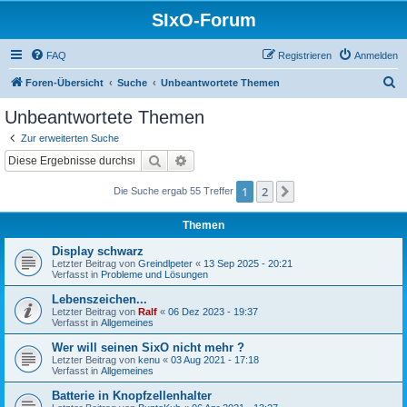
SIxO-Forum
FAQ
Registrieren
Anmelden
S
Foren-Übersicht
Suche
Unbeantwortete Themen
u
Unbeantwortete Themen
c
Zur erweiterten Suche
h
Suche
Erweiterte Suche
e
1
2
Nächste
Die Suche ergab 55 Treffer
Themen
Display schwarz
Letzter Beitrag von
Greindlpeter
«
13 Sep 2025 - 20:21
Verfasst in
Probleme und Lösungen
Lebenszeichen...
Letzter Beitrag von
Ralf
«
06 Dez 2023 - 19:37
Verfasst in
Allgemeines
Wer will seinen SixO nicht mehr ?
Letzter Beitrag von
kenu
«
03 Aug 2021 - 17:18
Verfasst in
Allgemeines
Batterie in Knopfzellenhalter