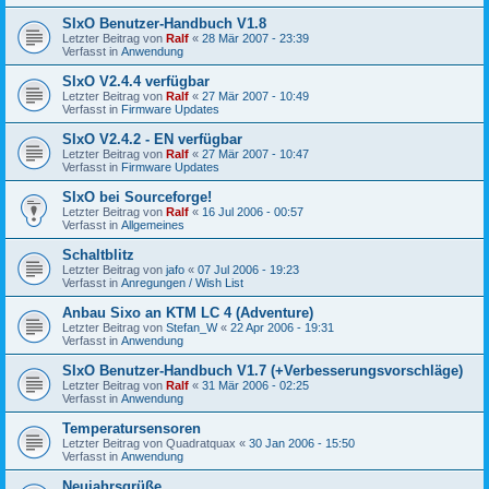
SIxO Benutzer-Handbuch V1.8
Letzter Beitrag von
Ralf
«
28 Mär 2007 - 23:39
Verfasst in
Anwendung
SIxO V2.4.4 verfügbar
Letzter Beitrag von
Ralf
«
27 Mär 2007 - 10:49
Verfasst in
Firmware Updates
SIxO V2.4.2 - EN verfügbar
Letzter Beitrag von
Ralf
«
27 Mär 2007 - 10:47
Verfasst in
Firmware Updates
SIxO bei Sourceforge!
Letzter Beitrag von
Ralf
«
16 Jul 2006 - 00:57
Verfasst in
Allgemeines
Schaltblitz
Letzter Beitrag von
jafo
«
07 Jul 2006 - 19:23
Verfasst in
Anregungen / Wish List
Anbau Sixo an KTM LC 4 (Adventure)
Letzter Beitrag von
Stefan_W
«
22 Apr 2006 - 19:31
Verfasst in
Anwendung
SIxO Benutzer-Handbuch V1.7 (+Verbesserungsvorschläge)
Letzter Beitrag von
Ralf
«
31 Mär 2006 - 02:25
Verfasst in
Anwendung
Temperatursensoren
Letzter Beitrag von
Quadratquax
«
30 Jan 2006 - 15:50
Verfasst in
Anwendung
Neujahrsgrüße