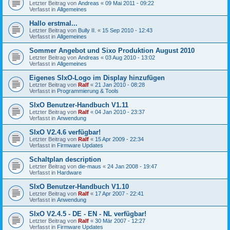
Letzter Beitrag von
Andreas
«
09 Mai 2011 - 09:22
Verfasst in
Allgemeines
Hallo erstmal...
Letzter Beitrag von
Bully II.
«
15 Sep 2010 - 12:43
Verfasst in
Allgemeines
Sommer Angebot und Sixo Produktion August 2010
Letzter Beitrag von
Andreas
«
03 Aug 2010 - 13:02
Verfasst in
Allgemeines
Eigenes SIxO-Logo im Display hinzufügen
Letzter Beitrag von
Ralf
«
21 Jan 2010 - 08:28
Verfasst in
Programmierung & Tools
SIxO Benutzer-Handbuch V1.11
Letzter Beitrag von
Ralf
«
04 Jan 2010 - 23:37
Verfasst in
Anwendung
SIxO V2.4.6 verfügbar!
Letzter Beitrag von
Ralf
«
15 Apr 2009 - 22:34
Verfasst in
Firmware Updates
Schaltplan description
Letzter Beitrag von
die-maus
«
24 Jan 2008 - 19:47
Verfasst in
Hardware
SIxO Benutzer-Handbuch V1.10
Letzter Beitrag von
Ralf
«
17 Apr 2007 - 22:41
Verfasst in
Anwendung
SIxO V2.4.5 - DE - EN - NL verfügbar!
Letzter Beitrag von
Ralf
«
30 Mär 2007 - 12:27
Verfasst in
Firmware Updates