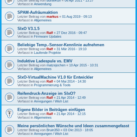
Letzter Beitrag von
BunteKuh
«
06 Apr 2021 - 13:27
Verfasst in
Anwendung
SPAM-Aufräumaktion
Letzter Beitrag von
markus
«
01 Aug 2019 - 09:13
Verfasst in
Allgemeines
SIxO V3.1.5
Letzter Beitrag von
Ralf
«
27 Dez 2016 - 09:47
Verfasst in
Firmware Updates
Beliebige Temp.-Sensor-Kennlinie aufnehmen
Letzter Beitrag von
Ralf
«
31 Mär 2016 - 19:10
Verfasst in
Laufende Projekte
Induktive Ladespule vs. EMV
Letzter Beitrag von
matzejochen
«
10 Apr 2015 - 10:31
Verfasst in
Allgemeines
SIxO-VirtualMachine V1.0 für Entwickler
Letzter Beitrag von
Ralf
«
04 Mai 2014 - 14:30
Verfasst in
Programmierung & Tools
Reifendruck-Anzeige im SIxO?
Letzter Beitrag von
Ralf
«
21 Apr 2014 - 12:49
Verfasst in
Anregungen / Wish List
Eigene Bilder in Beiträgen einfügen
Letzter Beitrag von
Ralf
«
21 Apr 2014 - 12:15
Verfasst in
Allgemeines
Meine persönlichen Wünsche und Ideen zusammengefasst
Letzter Beitrag von
Bruin350
«
03 Okt 2013 - 18:05
Verfasst in
Anregungen / Wish List