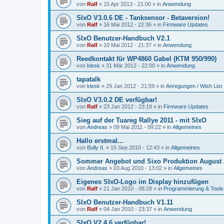
von
Ralf
»
15 Apr 2013 - 21:00
» in
Anwendung
SIxO V3.0.6 DE - Tanksensor - Betaversion!
von
Ralf
»
16 Mai 2012 - 22:36
» in
Firmware Updates
SIxO Benutzer-Handbuch V2.1
von
Ralf
»
10 Mai 2012 - 21:37
» in
Anwendung
Reedkontakt für WP4860 Gabel (KTM 950/990)
von
klesk
»
31 Mär 2012 - 22:00
» in
Anwendung
tapatalk
von
klesk
»
29 Jan 2012 - 21:59
» in
Anregungen / Wish List
SIxO V3.0.2 DE verfügbar!
von
Ralf
»
23 Jan 2012 - 23:19
» in
Firmware Updates
Sieg auf der Tuareg Rallye 2011 - mit SIxO
von
Andreas
»
09 Mai 2011 - 09:22
» in
Allgemeines
Hallo erstmal...
von
Bully II.
»
15 Sep 2010 - 12:43
» in
Allgemeines
Sommer Angebot und Sixo Produktion August 
von
Andreas
»
03 Aug 2010 - 13:02
» in
Allgemeines
Eigenes SIxO-Logo im Display hinzufügen
von
Ralf
»
21 Jan 2010 - 08:28
» in
Programmierung & Tools
SIxO Benutzer-Handbuch V1.11
von
Ralf
»
04 Jan 2010 - 23:37
» in
Anwendung
SIxO V2.4.6 verfügbar!