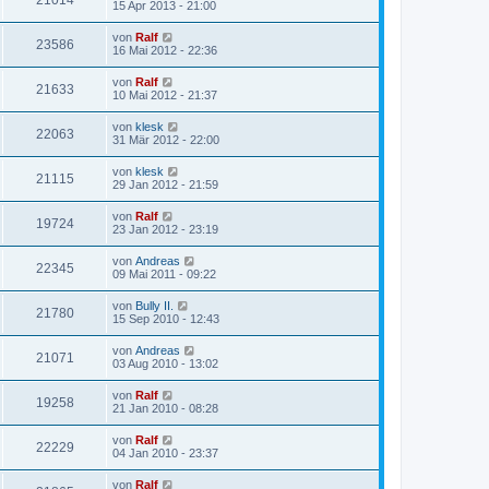
21014
15 Apr 2013 - 21:00
von
Ralf
23586
16 Mai 2012 - 22:36
von
Ralf
21633
10 Mai 2012 - 21:37
von
klesk
22063
31 Mär 2012 - 22:00
von
klesk
21115
29 Jan 2012 - 21:59
von
Ralf
19724
23 Jan 2012 - 23:19
von
Andreas
22345
09 Mai 2011 - 09:22
von
Bully II.
21780
15 Sep 2010 - 12:43
von
Andreas
21071
03 Aug 2010 - 13:02
von
Ralf
19258
21 Jan 2010 - 08:28
von
Ralf
22229
04 Jan 2010 - 23:37
von
Ralf