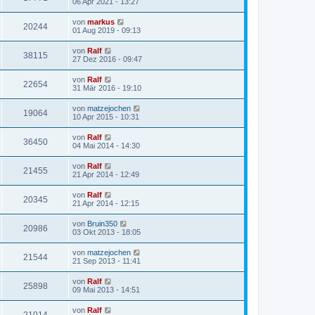
06 Apr 2021 - 13:27
von
markus
20244
01 Aug 2019 - 09:13
von
Ralf
38115
27 Dez 2016 - 09:47
von
Ralf
22654
31 Mär 2016 - 19:10
von
matzejochen
19064
10 Apr 2015 - 10:31
von
Ralf
36450
04 Mai 2014 - 14:30
von
Ralf
21455
21 Apr 2014 - 12:49
von
Ralf
20345
21 Apr 2014 - 12:15
von
Bruin350
20986
03 Okt 2013 - 18:05
von
matzejochen
21544
21 Sep 2013 - 11:41
von
Ralf
25898
09 Mai 2013 - 14:51
von
Ralf