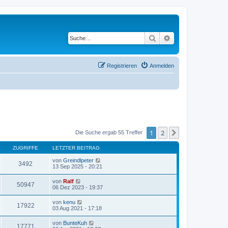
Suche
Erweiterte Suche
Registrieren
Anmelden
1
2
Nächste
Die Suche ergab 55 Treffer
ZUGRIFFE
LETZTER BEITRAG
von
Greindlpeter
3492
13 Sep 2025 - 20:21
von
Ralf
50947
06 Dez 2023 - 19:37
von
kenu
17922
03 Aug 2021 - 17:18
von
BunteKuh
17771