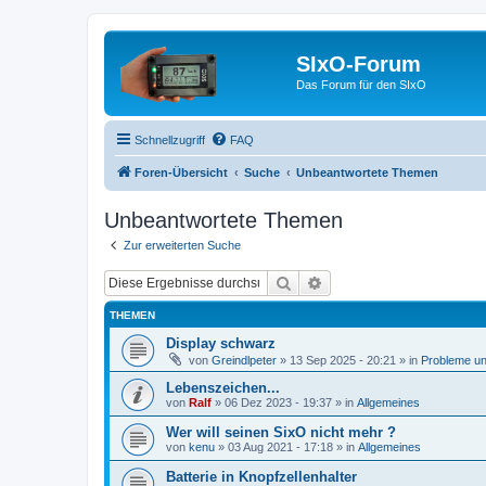
SIxO-Forum
Das Forum für den SIxO
Schnellzugriff
FAQ
Foren-Übersicht
Suche
Unbeantwortete Themen
Unbeantwortete Themen
Zur erweiterten Suche
Suche
Erweiterte Suche
THEMEN
Display schwarz
von
Greindlpeter
»
13 Sep 2025 - 20:21
» in
Probleme u
Lebenszeichen...
von
Ralf
»
06 Dez 2023 - 19:37
» in
Allgemeines
Wer will seinen SixO nicht mehr ?
von
kenu
»
03 Aug 2021 - 17:18
» in
Allgemeines
Batterie in Knopfzellenhalter