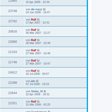
21865
15 Apr 2009 - 22:34
von
die-maus
23748
24 Jan 2008 - 19:47
von
Ralf
22792
17 Apr 2007 - 22:41
von
Ralf
20816
30 Mär 2007 - 12:27
von
Ralf
22880
28 Mär 2007 - 23:39
von
Ralf
21103
27 Mär 2007 - 10:49
von
Ralf
21746
27 Mär 2007 - 10:47
von
Ralf
24912
16 Jul 2006 - 00:57
von
jafo
22288
07 Jul 2006 - 19:23
von
Stefan_W
22644
22 Apr 2006 - 19:31
von
Ralf
22351
31 Mär 2006 - 02:25
von
Quadratquax