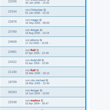
23256
30 Jan 2006 - 15:50
von
Chrischan
22534
01 Jan 2006 - 15:25
von
maggs
22876
16 Sep 2005 - 08:00
von
Ansgar
23760
15 Aug 2005 - 14:19
von
jelosno
24609
17 Jul 2005 - 15:58
von
Ralf
22881
07 Apr 2005 - 22:49
von
AndyUM
24322
01 Apr 2005 - 10:06
von
Ralf
21100
26 Mär 2005 - 20:15
von
cbx-michael
18709
18 Mär 2005 - 22:40
von
Ansgar
26263
14 Jun 2004 - 10:50
von
markus
22538
02 Apr 2004 - 09:47