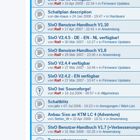
von
Ralf
»
15 Apr 2009 - 22:34
» in
Firmware Updates
Schaltplan description
von
die-maus
»
24 Jan 2008 - 19:47
» in
Hardware
SIxO Benutzer-Handbuch V1.10
von
Ralf
»
17 Apr 2007 - 22:41
» in
Anwendung
SIxO V2.4.5 - DE - EN - NL verfügbar!
von
Ralf
»
30 Mär 2007 - 12:27
» in
Firmware Updates
SIxO Benutzer-Handbuch V1.8
von
Ralf
»
28 Mär 2007 - 23:39
» in
Anwendung
SIxO V2.4.4 verfügbar
von
Ralf
»
27 Mär 2007 - 10:49
» in
Firmware Updates
SIxO V2.4.2 - EN verfügbar
von
Ralf
»
27 Mär 2007 - 10:47
» in
Firmware Updates
SIxO bei Sourceforge!
von
Ralf
»
16 Jul 2006 - 00:57
» in
Allgemeines
Schaltblitz
von
jafo
»
07 Jul 2006 - 19:23
» in
Anregungen / Wish List
Anbau Sixo an KTM LC 4 (Adventure)
von
Stefan_W
»
22 Apr 2006 - 19:31
» in
Anwendung
SIxO Benutzer-Handbuch V1.7 (+Verbesserungs
von
Ralf
»
31 Mär 2006 - 02:25
» in
Anwendung