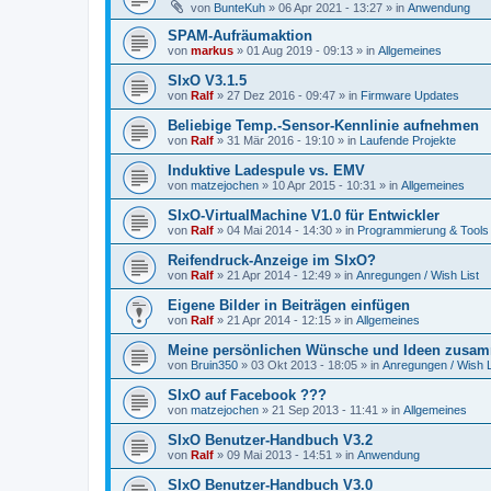
von
BunteKuh
»
06 Apr 2021 - 13:27
» in
Anwendung
SPAM-Aufräumaktion
von
markus
»
01 Aug 2019 - 09:13
» in
Allgemeines
SIxO V3.1.5
von
Ralf
»
27 Dez 2016 - 09:47
» in
Firmware Updates
Beliebige Temp.-Sensor-Kennlinie aufnehmen
von
Ralf
»
31 Mär 2016 - 19:10
» in
Laufende Projekte
Induktive Ladespule vs. EMV
von
matzejochen
»
10 Apr 2015 - 10:31
» in
Allgemeines
SIxO-VirtualMachine V1.0 für Entwickler
von
Ralf
»
04 Mai 2014 - 14:30
» in
Programmierung & Tools
Reifendruck-Anzeige im SIxO?
von
Ralf
»
21 Apr 2014 - 12:49
» in
Anregungen / Wish List
Eigene Bilder in Beiträgen einfügen
von
Ralf
»
21 Apr 2014 - 12:15
» in
Allgemeines
Meine persönlichen Wünsche und Ideen zusam
von
Bruin350
»
03 Okt 2013 - 18:05
» in
Anregungen / Wish L
SIxO auf Facebook ???
von
matzejochen
»
21 Sep 2013 - 11:41
» in
Allgemeines
SIxO Benutzer-Handbuch V3.2
von
Ralf
»
09 Mai 2013 - 14:51
» in
Anwendung
SIxO Benutzer-Handbuch V3.0