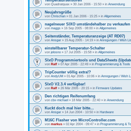
Temperatursensoren
von
Quadratquax
»
30 Jan 2006 - 15:50
» in
Anwendung
Neujahrsgrüße
von
Chrischan
»
01 Jan 2006 - 15:25
» in
Allgemeines
nagelneuer SIXO umständehalber zu verkaufen
von
maggs
»
16 Sep 2005 - 08:00
» in
Allgemeines
Seitenständer, Temperaturanzeige (AT RD07)
von
Ansgar
»
15 Aug 2005 - 14:19
» in
Anregungen / Wish Lis
einstellbarer Temperatur-Schalter
von
jelosno
»
17 Jul 2005 - 15:58
» in
Allgemeines
SIxO Programmiertools und DataSheets (Update
von
Ralf
»
07 Apr 2005 - 22:49
» in
Programmierung & Tools
TripCounter völlig extra!?
von
AndyUM
»
01 Apr 2005 - 10:06
» in
Anregungen / Wish Li
SIxO V2.3.4 verfügbar!
von
Ralf
»
26 Mär 2005 - 20:15
» in
Firmware Updates
Den richtigen Reifenumfang
von
cbx-michael
»
18 Mär 2005 - 22:40
» in
Anwendung
Kuckt doch mal hier bitte...
von
Ansgar
»
14 Jun 2004 - 10:50
» in
Hardware
M16C Flasher von MicroController.com
von
markus
»
02 Apr 2004 - 09:47
» in
Programmierung & To