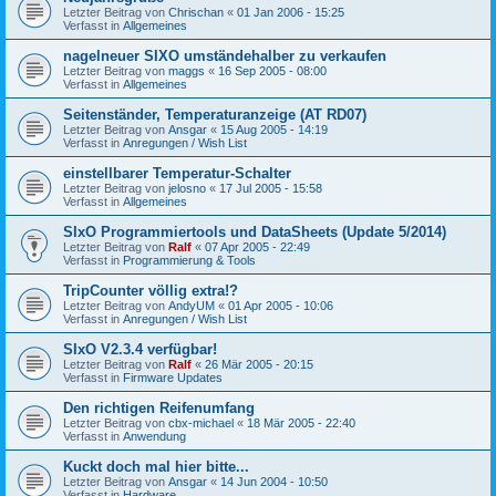
Letzter Beitrag von
Chrischan
«
01 Jan 2006 - 15:25
Verfasst in
Allgemeines
nagelneuer SIXO umständehalber zu verkaufen
Letzter Beitrag von
maggs
«
16 Sep 2005 - 08:00
Verfasst in
Allgemeines
Seitenständer, Temperaturanzeige (AT RD07)
Letzter Beitrag von
Ansgar
«
15 Aug 2005 - 14:19
Verfasst in
Anregungen / Wish List
einstellbarer Temperatur-Schalter
Letzter Beitrag von
jelosno
«
17 Jul 2005 - 15:58
Verfasst in
Allgemeines
SIxO Programmiertools und DataSheets (Update 5/2014)
Letzter Beitrag von
Ralf
«
07 Apr 2005 - 22:49
Verfasst in
Programmierung & Tools
TripCounter völlig extra!?
Letzter Beitrag von
AndyUM
«
01 Apr 2005 - 10:06
Verfasst in
Anregungen / Wish List
SIxO V2.3.4 verfügbar!
Letzter Beitrag von
Ralf
«
26 Mär 2005 - 20:15
Verfasst in
Firmware Updates
Den richtigen Reifenumfang
Letzter Beitrag von
cbx-michael
«
18 Mär 2005 - 22:40
Verfasst in
Anwendung
Kuckt doch mal hier bitte...
Letzter Beitrag von
Ansgar
«
14 Jun 2004 - 10:50
Verfasst in
Hardware