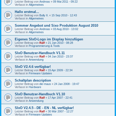
Letzter Beitrag von
Andreas
«
09 Mai 2011 - 09:22
Verfasst in
Allgemeines
Hallo erstmal...
Letzter Beitrag von
Bully II.
«
15 Sep 2010 - 12:43
Verfasst in
Allgemeines
Sommer Angebot und Sixo Produktion August 2010
Letzter Beitrag von
Andreas
«
03 Aug 2010 - 13:02
Verfasst in
Allgemeines
Eigenes SIxO-Logo im Display hinzufügen
Letzter Beitrag von
Ralf
«
21 Jan 2010 - 08:28
Verfasst in
Programmierung & Tools
SIxO Benutzer-Handbuch V1.11
Letzter Beitrag von
Ralf
«
04 Jan 2010 - 23:37
Verfasst in
Anwendung
SIxO V2.4.6 verfügbar!
Letzter Beitrag von
Ralf
«
15 Apr 2009 - 22:34
Verfasst in
Firmware Updates
Schaltplan description
Letzter Beitrag von
die-maus
«
24 Jan 2008 - 19:47
Verfasst in
Hardware
SIxO Benutzer-Handbuch V1.10
Letzter Beitrag von
Ralf
«
17 Apr 2007 - 22:41
Verfasst in
Anwendung
SIxO V2.4.5 - DE - EN - NL verfügbar!
Letzter Beitrag von
Ralf
«
30 Mär 2007 - 12:27
Verfasst in
Firmware Updates