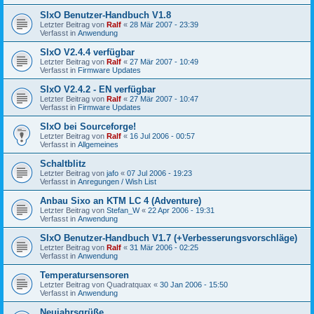
SIxO Benutzer-Handbuch V1.8
Letzter Beitrag von
Ralf
«
28 Mär 2007 - 23:39
Verfasst in
Anwendung
SIxO V2.4.4 verfügbar
Letzter Beitrag von
Ralf
«
27 Mär 2007 - 10:49
Verfasst in
Firmware Updates
SIxO V2.4.2 - EN verfügbar
Letzter Beitrag von
Ralf
«
27 Mär 2007 - 10:47
Verfasst in
Firmware Updates
SIxO bei Sourceforge!
Letzter Beitrag von
Ralf
«
16 Jul 2006 - 00:57
Verfasst in
Allgemeines
Schaltblitz
Letzter Beitrag von
jafo
«
07 Jul 2006 - 19:23
Verfasst in
Anregungen / Wish List
Anbau Sixo an KTM LC 4 (Adventure)
Letzter Beitrag von
Stefan_W
«
22 Apr 2006 - 19:31
Verfasst in
Anwendung
SIxO Benutzer-Handbuch V1.7 (+Verbesserungsvorschläge)
Letzter Beitrag von
Ralf
«
31 Mär 2006 - 02:25
Verfasst in
Anwendung
Temperatursensoren
Letzter Beitrag von
Quadratquax
«
30 Jan 2006 - 15:50
Verfasst in
Anwendung
Neujahrsgrüße