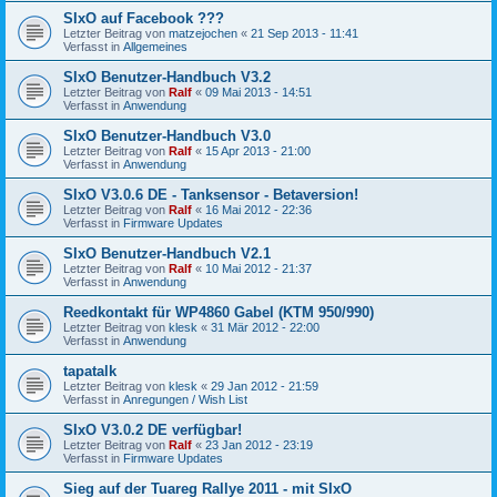
SIxO auf Facebook ???
Letzter Beitrag von
matzejochen
«
21 Sep 2013 - 11:41
Verfasst in
Allgemeines
SIxO Benutzer-Handbuch V3.2
Letzter Beitrag von
Ralf
«
09 Mai 2013 - 14:51
Verfasst in
Anwendung
SIxO Benutzer-Handbuch V3.0
Letzter Beitrag von
Ralf
«
15 Apr 2013 - 21:00
Verfasst in
Anwendung
SIxO V3.0.6 DE - Tanksensor - Betaversion!
Letzter Beitrag von
Ralf
«
16 Mai 2012 - 22:36
Verfasst in
Firmware Updates
SIxO Benutzer-Handbuch V2.1
Letzter Beitrag von
Ralf
«
10 Mai 2012 - 21:37
Verfasst in
Anwendung
Reedkontakt für WP4860 Gabel (KTM 950/990)
Letzter Beitrag von
klesk
«
31 Mär 2012 - 22:00
Verfasst in
Anwendung
tapatalk
Letzter Beitrag von
klesk
«
29 Jan 2012 - 21:59
Verfasst in
Anregungen / Wish List
SIxO V3.0.2 DE verfügbar!
Letzter Beitrag von
Ralf
«
23 Jan 2012 - 23:19
Verfasst in
Firmware Updates
Sieg auf der Tuareg Rallye 2011 - mit SIxO