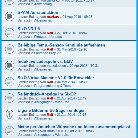
Letzter Beitrag von
BunteKuh
«
06 Apr 2021 - 13:27
Verfasst in
Anwendung
SPAM-Aufräumaktion
Letzter Beitrag von
markus
«
01 Aug 2019 - 09:13
Verfasst in
Allgemeines
SIxO V3.1.5
Letzter Beitrag von
Ralf
«
27 Dez 2016 - 09:47
Verfasst in
Firmware Updates
Beliebige Temp.-Sensor-Kennlinie aufnehmen
Letzter Beitrag von
Ralf
«
31 Mär 2016 - 19:10
Verfasst in
Laufende Projekte
Induktive Ladespule vs. EMV
Letzter Beitrag von
matzejochen
«
10 Apr 2015 - 10:31
Verfasst in
Allgemeines
SIxO-VirtualMachine V1.0 für Entwickler
Letzter Beitrag von
Ralf
«
04 Mai 2014 - 14:30
Verfasst in
Programmierung & Tools
Reifendruck-Anzeige im SIxO?
Letzter Beitrag von
Ralf
«
21 Apr 2014 - 12:49
Verfasst in
Anregungen / Wish List
Eigene Bilder in Beiträgen einfügen
Letzter Beitrag von
Ralf
«
21 Apr 2014 - 12:15
Verfasst in
Allgemeines
Meine persönlichen Wünsche und Ideen zusammengefasst
Letzter Beitrag von
Bruin350
«
03 Okt 2013 - 18:05
Verfasst in
Anregungen / Wish List