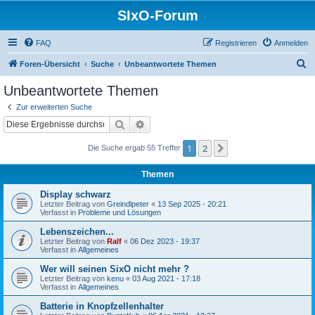
SIxO-Forum
FAQ
Registrieren
Anmelden
S
Foren-Übersicht
Suche
Unbeantwortete Themen
u
Unbeantwortete Themen
c
Zur erweiterten Suche
h
Suche
Erweiterte Suche
e
1
2
Nächste
Die Suche ergab 55 Treffer
Themen
Display schwarz
Letzter Beitrag von
Greindlpeter
«
13 Sep 2025 - 20:21
Verfasst in
Probleme und Lösungen
Lebenszeichen...
Letzter Beitrag von
Ralf
«
06 Dez 2023 - 19:37
Verfasst in
Allgemeines
Wer will seinen SixO nicht mehr ?
Letzter Beitrag von
kenu
«
03 Aug 2021 - 17:18
Verfasst in
Allgemeines
Batterie in Knopfzellenhalter