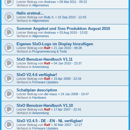
Letzter Beitrag von
Andreas
«
09 Mai 2011 - 09:22
Verfasst in
Allgemeines
Hallo erstmal...
Letzter Beitrag von
Bully II.
«
15 Sep 2010 - 12:43
Verfasst in
Allgemeines
Sommer Angebot und Sixo Produktion August 2010
Letzter Beitrag von
Andreas
«
03 Aug 2010 - 13:02
Verfasst in
Allgemeines
Eigenes SIxO-Logo im Display hinzufügen
Letzter Beitrag von
Ralf
«
21 Jan 2010 - 08:28
Verfasst in
Programmierung & Tools
SIxO Benutzer-Handbuch V1.11
Letzter Beitrag von
Ralf
«
04 Jan 2010 - 23:37
Verfasst in
Anwendung
SIxO V2.4.6 verfügbar!
Letzter Beitrag von
Ralf
«
15 Apr 2009 - 22:34
Verfasst in
Firmware Updates
Schaltplan description
Letzter Beitrag von
die-maus
«
24 Jan 2008 - 19:47
Verfasst in
Hardware
SIxO Benutzer-Handbuch V1.10
Letzter Beitrag von
Ralf
«
17 Apr 2007 - 22:41
Verfasst in
Anwendung
SIxO V2.4.5 - DE - EN - NL verfügbar!
Letzter Beitrag von
Ralf
«
30 Mär 2007 - 12:27
Verfasst in
Firmware Updates