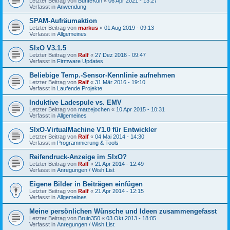
Letzter Beitrag von
BunteKuh
«
06 Apr 2021 - 13:27
Verfasst in
Anwendung
SPAM-Aufräumaktion
Letzter Beitrag von
markus
«
01 Aug 2019 - 09:13
Verfasst in
Allgemeines
SIxO V3.1.5
Letzter Beitrag von
Ralf
«
27 Dez 2016 - 09:47
Verfasst in
Firmware Updates
Beliebige Temp.-Sensor-Kennlinie aufnehmen
Letzter Beitrag von
Ralf
«
31 Mär 2016 - 19:10
Verfasst in
Laufende Projekte
Induktive Ladespule vs. EMV
Letzter Beitrag von
matzejochen
«
10 Apr 2015 - 10:31
Verfasst in
Allgemeines
SIxO-VirtualMachine V1.0 für Entwickler
Letzter Beitrag von
Ralf
«
04 Mai 2014 - 14:30
Verfasst in
Programmierung & Tools
Reifendruck-Anzeige im SIxO?
Letzter Beitrag von
Ralf
«
21 Apr 2014 - 12:49
Verfasst in
Anregungen / Wish List
Eigene Bilder in Beiträgen einfügen
Letzter Beitrag von
Ralf
«
21 Apr 2014 - 12:15
Verfasst in
Allgemeines
Meine persönlichen Wünsche und Ideen zusammengefasst
Letzter Beitrag von
Bruin350
«
03 Okt 2013 - 18:05
Verfasst in
Anregungen / Wish List