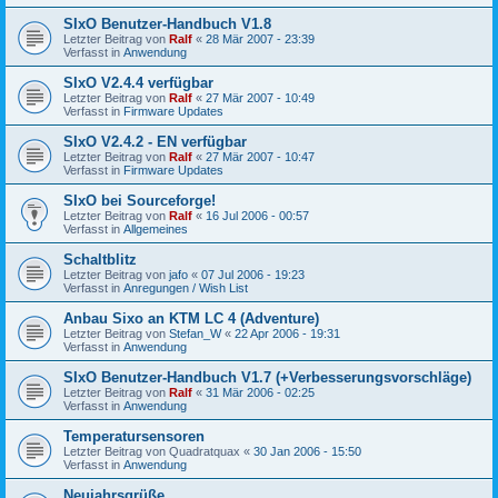
SIxO Benutzer-Handbuch V1.8
Letzter Beitrag von
Ralf
«
28 Mär 2007 - 23:39
Verfasst in
Anwendung
SIxO V2.4.4 verfügbar
Letzter Beitrag von
Ralf
«
27 Mär 2007 - 10:49
Verfasst in
Firmware Updates
SIxO V2.4.2 - EN verfügbar
Letzter Beitrag von
Ralf
«
27 Mär 2007 - 10:47
Verfasst in
Firmware Updates
SIxO bei Sourceforge!
Letzter Beitrag von
Ralf
«
16 Jul 2006 - 00:57
Verfasst in
Allgemeines
Schaltblitz
Letzter Beitrag von
jafo
«
07 Jul 2006 - 19:23
Verfasst in
Anregungen / Wish List
Anbau Sixo an KTM LC 4 (Adventure)
Letzter Beitrag von
Stefan_W
«
22 Apr 2006 - 19:31
Verfasst in
Anwendung
SIxO Benutzer-Handbuch V1.7 (+Verbesserungsvorschläge)
Letzter Beitrag von
Ralf
«
31 Mär 2006 - 02:25
Verfasst in
Anwendung
Temperatursensoren
Letzter Beitrag von
Quadratquax
«
30 Jan 2006 - 15:50
Verfasst in
Anwendung
Neujahrsgrüße