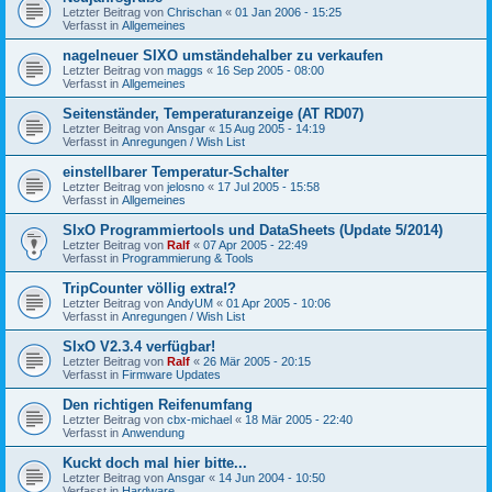
Letzter Beitrag von
Chrischan
«
01 Jan 2006 - 15:25
Verfasst in
Allgemeines
nagelneuer SIXO umständehalber zu verkaufen
Letzter Beitrag von
maggs
«
16 Sep 2005 - 08:00
Verfasst in
Allgemeines
Seitenständer, Temperaturanzeige (AT RD07)
Letzter Beitrag von
Ansgar
«
15 Aug 2005 - 14:19
Verfasst in
Anregungen / Wish List
einstellbarer Temperatur-Schalter
Letzter Beitrag von
jelosno
«
17 Jul 2005 - 15:58
Verfasst in
Allgemeines
SIxO Programmiertools und DataSheets (Update 5/2014)
Letzter Beitrag von
Ralf
«
07 Apr 2005 - 22:49
Verfasst in
Programmierung & Tools
TripCounter völlig extra!?
Letzter Beitrag von
AndyUM
«
01 Apr 2005 - 10:06
Verfasst in
Anregungen / Wish List
SIxO V2.3.4 verfügbar!
Letzter Beitrag von
Ralf
«
26 Mär 2005 - 20:15
Verfasst in
Firmware Updates
Den richtigen Reifenumfang
Letzter Beitrag von
cbx-michael
«
18 Mär 2005 - 22:40
Verfasst in
Anwendung
Kuckt doch mal hier bitte...
Letzter Beitrag von
Ansgar
«
14 Jun 2004 - 10:50
Verfasst in
Hardware