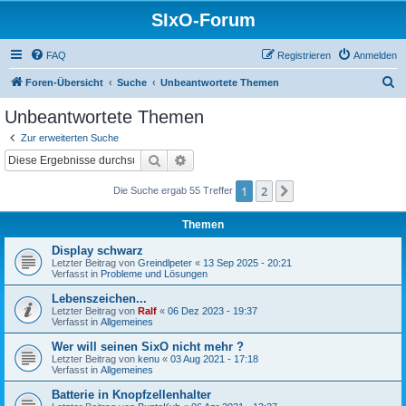
SIxO-Forum
FAQ
Registrieren
Anmelden
S
Foren-Übersicht
Suche
Unbeantwortete Themen
u
Unbeantwortete Themen
c
Zur erweiterten Suche
h
Suche
Erweiterte Suche
e
1
2
Nächste
Die Suche ergab 55 Treffer
Themen
Display schwarz
Letzter Beitrag von
Greindlpeter
«
13 Sep 2025 - 20:21
Verfasst in
Probleme und Lösungen
Lebenszeichen...
Letzter Beitrag von
Ralf
«
06 Dez 2023 - 19:37
Verfasst in
Allgemeines
Wer will seinen SixO nicht mehr ?
Letzter Beitrag von
kenu
«
03 Aug 2021 - 17:18
Verfasst in
Allgemeines
Batterie in Knopfzellenhalter