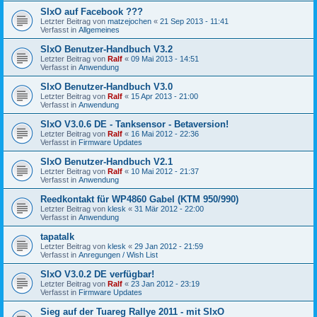
SIxO auf Facebook ???
Letzter Beitrag von
matzejochen
«
21 Sep 2013 - 11:41
Verfasst in
Allgemeines
SIxO Benutzer-Handbuch V3.2
Letzter Beitrag von
Ralf
«
09 Mai 2013 - 14:51
Verfasst in
Anwendung
SIxO Benutzer-Handbuch V3.0
Letzter Beitrag von
Ralf
«
15 Apr 2013 - 21:00
Verfasst in
Anwendung
SIxO V3.0.6 DE - Tanksensor - Betaversion!
Letzter Beitrag von
Ralf
«
16 Mai 2012 - 22:36
Verfasst in
Firmware Updates
SIxO Benutzer-Handbuch V2.1
Letzter Beitrag von
Ralf
«
10 Mai 2012 - 21:37
Verfasst in
Anwendung
Reedkontakt für WP4860 Gabel (KTM 950/990)
Letzter Beitrag von
klesk
«
31 Mär 2012 - 22:00
Verfasst in
Anwendung
tapatalk
Letzter Beitrag von
klesk
«
29 Jan 2012 - 21:59
Verfasst in
Anregungen / Wish List
SIxO V3.0.2 DE verfügbar!
Letzter Beitrag von
Ralf
«
23 Jan 2012 - 23:19
Verfasst in
Firmware Updates
Sieg auf der Tuareg Rallye 2011 - mit SIxO