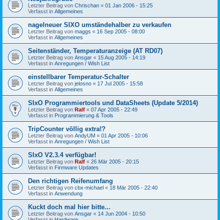
Letzter Beitrag von
Chrischan
«
01 Jan 2006 - 15:25
Verfasst in
Allgemeines
nagelneuer SIXO umständehalber zu verkaufen
Letzter Beitrag von
maggs
«
16 Sep 2005 - 08:00
Verfasst in
Allgemeines
Seitenständer, Temperaturanzeige (AT RD07)
Letzter Beitrag von
Ansgar
«
15 Aug 2005 - 14:19
Verfasst in
Anregungen / Wish List
einstellbarer Temperatur-Schalter
Letzter Beitrag von
jelosno
«
17 Jul 2005 - 15:58
Verfasst in
Allgemeines
SIxO Programmiertools und DataSheets (Update 5/2014)
Letzter Beitrag von
Ralf
«
07 Apr 2005 - 22:49
Verfasst in
Programmierung & Tools
TripCounter völlig extra!?
Letzter Beitrag von
AndyUM
«
01 Apr 2005 - 10:06
Verfasst in
Anregungen / Wish List
SIxO V2.3.4 verfügbar!
Letzter Beitrag von
Ralf
«
26 Mär 2005 - 20:15
Verfasst in
Firmware Updates
Den richtigen Reifenumfang
Letzter Beitrag von
cbx-michael
«
18 Mär 2005 - 22:40
Verfasst in
Anwendung
Kuckt doch mal hier bitte...
Letzter Beitrag von
Ansgar
«
14 Jun 2004 - 10:50
Verfasst in
Hardware