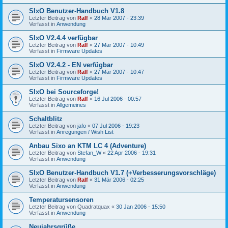
SIxO Benutzer-Handbuch V1.8
Letzter Beitrag von
Ralf
«
28 Mär 2007 - 23:39
Verfasst in
Anwendung
SIxO V2.4.4 verfügbar
Letzter Beitrag von
Ralf
«
27 Mär 2007 - 10:49
Verfasst in
Firmware Updates
SIxO V2.4.2 - EN verfügbar
Letzter Beitrag von
Ralf
«
27 Mär 2007 - 10:47
Verfasst in
Firmware Updates
SIxO bei Sourceforge!
Letzter Beitrag von
Ralf
«
16 Jul 2006 - 00:57
Verfasst in
Allgemeines
Schaltblitz
Letzter Beitrag von
jafo
«
07 Jul 2006 - 19:23
Verfasst in
Anregungen / Wish List
Anbau Sixo an KTM LC 4 (Adventure)
Letzter Beitrag von
Stefan_W
«
22 Apr 2006 - 19:31
Verfasst in
Anwendung
SIxO Benutzer-Handbuch V1.7 (+Verbesserungsvorschläge)
Letzter Beitrag von
Ralf
«
31 Mär 2006 - 02:25
Verfasst in
Anwendung
Temperatursensoren
Letzter Beitrag von
Quadratquax
«
30 Jan 2006 - 15:50
Verfasst in
Anwendung
Neujahrsgrüße