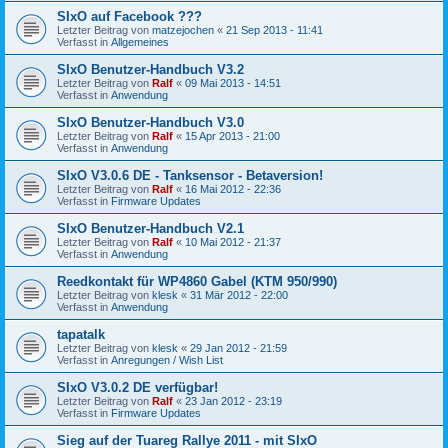
SIxO auf Facebook ???
Letzter Beitrag von
matzejochen
«
21 Sep 2013 - 11:41
Verfasst in
Allgemeines
SIxO Benutzer-Handbuch V3.2
Letzter Beitrag von
Ralf
«
09 Mai 2013 - 14:51
Verfasst in
Anwendung
SIxO Benutzer-Handbuch V3.0
Letzter Beitrag von
Ralf
«
15 Apr 2013 - 21:00
Verfasst in
Anwendung
SIxO V3.0.6 DE - Tanksensor - Betaversion!
Letzter Beitrag von
Ralf
«
16 Mai 2012 - 22:36
Verfasst in
Firmware Updates
SIxO Benutzer-Handbuch V2.1
Letzter Beitrag von
Ralf
«
10 Mai 2012 - 21:37
Verfasst in
Anwendung
Reedkontakt für WP4860 Gabel (KTM 950/990)
Letzter Beitrag von
klesk
«
31 Mär 2012 - 22:00
Verfasst in
Anwendung
tapatalk
Letzter Beitrag von
klesk
«
29 Jan 2012 - 21:59
Verfasst in
Anregungen / Wish List
SIxO V3.0.2 DE verfügbar!
Letzter Beitrag von
Ralf
«
23 Jan 2012 - 23:19
Verfasst in
Firmware Updates
Sieg auf der Tuareg Rallye 2011 - mit SIxO