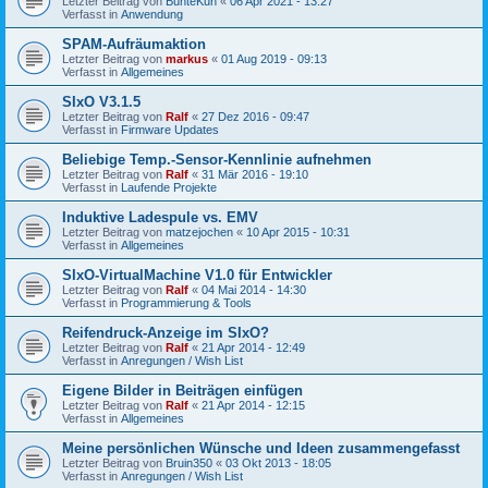
Letzter Beitrag von
BunteKuh
«
06 Apr 2021 - 13:27
Verfasst in
Anwendung
SPAM-Aufräumaktion
Letzter Beitrag von
markus
«
01 Aug 2019 - 09:13
Verfasst in
Allgemeines
SIxO V3.1.5
Letzter Beitrag von
Ralf
«
27 Dez 2016 - 09:47
Verfasst in
Firmware Updates
Beliebige Temp.-Sensor-Kennlinie aufnehmen
Letzter Beitrag von
Ralf
«
31 Mär 2016 - 19:10
Verfasst in
Laufende Projekte
Induktive Ladespule vs. EMV
Letzter Beitrag von
matzejochen
«
10 Apr 2015 - 10:31
Verfasst in
Allgemeines
SIxO-VirtualMachine V1.0 für Entwickler
Letzter Beitrag von
Ralf
«
04 Mai 2014 - 14:30
Verfasst in
Programmierung & Tools
Reifendruck-Anzeige im SIxO?
Letzter Beitrag von
Ralf
«
21 Apr 2014 - 12:49
Verfasst in
Anregungen / Wish List
Eigene Bilder in Beiträgen einfügen
Letzter Beitrag von
Ralf
«
21 Apr 2014 - 12:15
Verfasst in
Allgemeines
Meine persönlichen Wünsche und Ideen zusammengefasst
Letzter Beitrag von
Bruin350
«
03 Okt 2013 - 18:05
Verfasst in
Anregungen / Wish List