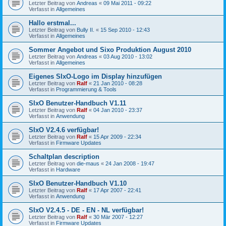
Letzter Beitrag von
Andreas
«
09 Mai 2011 - 09:22
Verfasst in
Allgemeines
Hallo erstmal...
Letzter Beitrag von
Bully II.
«
15 Sep 2010 - 12:43
Verfasst in
Allgemeines
Sommer Angebot und Sixo Produktion August 2010
Letzter Beitrag von
Andreas
«
03 Aug 2010 - 13:02
Verfasst in
Allgemeines
Eigenes SIxO-Logo im Display hinzufügen
Letzter Beitrag von
Ralf
«
21 Jan 2010 - 08:28
Verfasst in
Programmierung & Tools
SIxO Benutzer-Handbuch V1.11
Letzter Beitrag von
Ralf
«
04 Jan 2010 - 23:37
Verfasst in
Anwendung
SIxO V2.4.6 verfügbar!
Letzter Beitrag von
Ralf
«
15 Apr 2009 - 22:34
Verfasst in
Firmware Updates
Schaltplan description
Letzter Beitrag von
die-maus
«
24 Jan 2008 - 19:47
Verfasst in
Hardware
SIxO Benutzer-Handbuch V1.10
Letzter Beitrag von
Ralf
«
17 Apr 2007 - 22:41
Verfasst in
Anwendung
SIxO V2.4.5 - DE - EN - NL verfügbar!
Letzter Beitrag von
Ralf
«
30 Mär 2007 - 12:27
Verfasst in
Firmware Updates