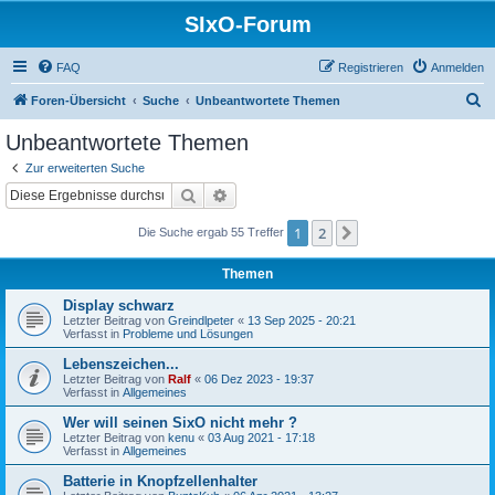
SIxO-Forum
FAQ
Registrieren
Anmelden
S
Foren-Übersicht
Suche
Unbeantwortete Themen
u
Unbeantwortete Themen
c
Zur erweiterten Suche
h
Suche
Erweiterte Suche
e
1
2
Nächste
Die Suche ergab 55 Treffer
Themen
Display schwarz
Letzter Beitrag von
Greindlpeter
«
13 Sep 2025 - 20:21
Verfasst in
Probleme und Lösungen
Lebenszeichen...
Letzter Beitrag von
Ralf
«
06 Dez 2023 - 19:37
Verfasst in
Allgemeines
Wer will seinen SixO nicht mehr ?
Letzter Beitrag von
kenu
«
03 Aug 2021 - 17:18
Verfasst in
Allgemeines
Batterie in Knopfzellenhalter