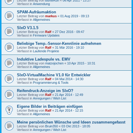
Letzter Beitrag von
BunteKuh
«
06 Apr 2021 - 13:27
Verfasst in
Anwendung
SPAM-Aufräumaktion
Letzter Beitrag von
markus
«
01 Aug 2019 - 09:13
Verfasst in
Allgemeines
SIxO V3.1.5
Letzter Beitrag von
Ralf
«
27 Dez 2016 - 09:47
Verfasst in
Firmware Updates
Beliebige Temp.-Sensor-Kennlinie aufnehmen
Letzter Beitrag von
Ralf
«
31 Mär 2016 - 19:10
Verfasst in
Laufende Projekte
Induktive Ladespule vs. EMV
Letzter Beitrag von
matzejochen
«
10 Apr 2015 - 10:31
Verfasst in
Allgemeines
SIxO-VirtualMachine V1.0 für Entwickler
Letzter Beitrag von
Ralf
«
04 Mai 2014 - 14:30
Verfasst in
Programmierung & Tools
Reifendruck-Anzeige im SIxO?
Letzter Beitrag von
Ralf
«
21 Apr 2014 - 12:49
Verfasst in
Anregungen / Wish List
Eigene Bilder in Beiträgen einfügen
Letzter Beitrag von
Ralf
«
21 Apr 2014 - 12:15
Verfasst in
Allgemeines
Meine persönlichen Wünsche und Ideen zusammengefasst
Letzter Beitrag von
Bruin350
«
03 Okt 2013 - 18:05
Verfasst in
Anregungen / Wish List