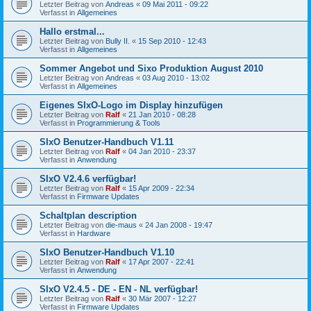
Letzter Beitrag von
Andreas
«
09 Mai 2011 - 09:22
Verfasst in
Allgemeines
Hallo erstmal...
Letzter Beitrag von
Bully II.
«
15 Sep 2010 - 12:43
Verfasst in
Allgemeines
Sommer Angebot und Sixo Produktion August 2010
Letzter Beitrag von
Andreas
«
03 Aug 2010 - 13:02
Verfasst in
Allgemeines
Eigenes SIxO-Logo im Display hinzufügen
Letzter Beitrag von
Ralf
«
21 Jan 2010 - 08:28
Verfasst in
Programmierung & Tools
SIxO Benutzer-Handbuch V1.11
Letzter Beitrag von
Ralf
«
04 Jan 2010 - 23:37
Verfasst in
Anwendung
SIxO V2.4.6 verfügbar!
Letzter Beitrag von
Ralf
«
15 Apr 2009 - 22:34
Verfasst in
Firmware Updates
Schaltplan description
Letzter Beitrag von
die-maus
«
24 Jan 2008 - 19:47
Verfasst in
Hardware
SIxO Benutzer-Handbuch V1.10
Letzter Beitrag von
Ralf
«
17 Apr 2007 - 22:41
Verfasst in
Anwendung
SIxO V2.4.5 - DE - EN - NL verfügbar!
Letzter Beitrag von
Ralf
«
30 Mär 2007 - 12:27
Verfasst in
Firmware Updates