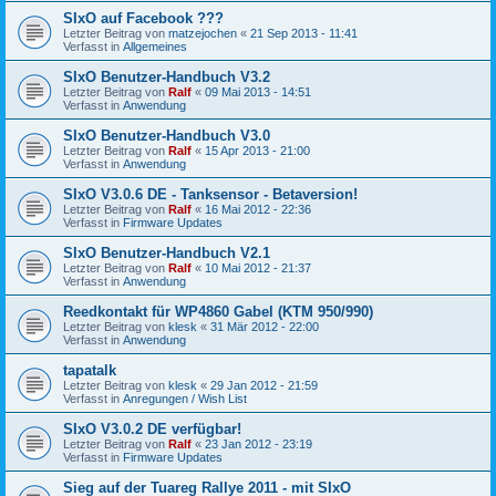
SIxO auf Facebook ???
Letzter Beitrag von
matzejochen
«
21 Sep 2013 - 11:41
Verfasst in
Allgemeines
SIxO Benutzer-Handbuch V3.2
Letzter Beitrag von
Ralf
«
09 Mai 2013 - 14:51
Verfasst in
Anwendung
SIxO Benutzer-Handbuch V3.0
Letzter Beitrag von
Ralf
«
15 Apr 2013 - 21:00
Verfasst in
Anwendung
SIxO V3.0.6 DE - Tanksensor - Betaversion!
Letzter Beitrag von
Ralf
«
16 Mai 2012 - 22:36
Verfasst in
Firmware Updates
SIxO Benutzer-Handbuch V2.1
Letzter Beitrag von
Ralf
«
10 Mai 2012 - 21:37
Verfasst in
Anwendung
Reedkontakt für WP4860 Gabel (KTM 950/990)
Letzter Beitrag von
klesk
«
31 Mär 2012 - 22:00
Verfasst in
Anwendung
tapatalk
Letzter Beitrag von
klesk
«
29 Jan 2012 - 21:59
Verfasst in
Anregungen / Wish List
SIxO V3.0.2 DE verfügbar!
Letzter Beitrag von
Ralf
«
23 Jan 2012 - 23:19
Verfasst in
Firmware Updates
Sieg auf der Tuareg Rallye 2011 - mit SIxO