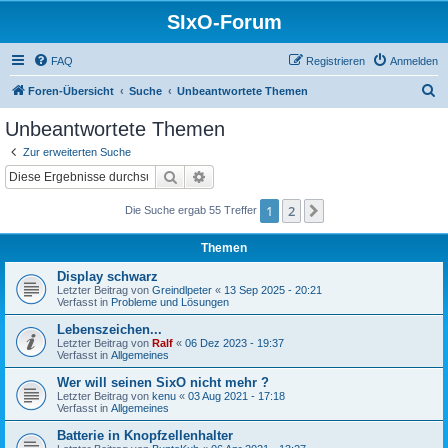
SIxO-Forum
FAQ
Registrieren
Anmelden
S
Foren-Übersicht
Suche
Unbeantwortete Themen
u
Unbeantwortete Themen
c
Zur erweiterten Suche
h
Suche
Erweiterte Suche
e
1
2
Nächste
Die Suche ergab 55 Treffer
Themen
Display schwarz
Letzter Beitrag von
Greindlpeter
«
13 Sep 2025 - 20:21
Verfasst in
Probleme und Lösungen
Lebenszeichen...
Letzter Beitrag von
Ralf
«
06 Dez 2023 - 19:37
Verfasst in
Allgemeines
Wer will seinen SixO nicht mehr ?
Letzter Beitrag von
kenu
«
03 Aug 2021 - 17:18
Verfasst in
Allgemeines
Batterie in Knopfzellenhalter