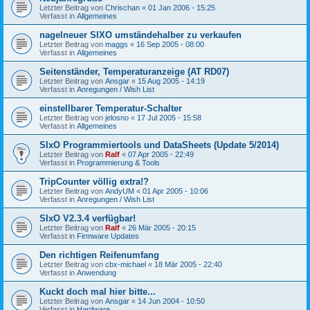
Letzter Beitrag von
Chrischan
«
01 Jan 2006 - 15:25
Verfasst in
Allgemeines
nagelneuer SIXO umständehalber zu verkaufen
Letzter Beitrag von
maggs
«
16 Sep 2005 - 08:00
Verfasst in
Allgemeines
Seitenständer, Temperaturanzeige (AT RD07)
Letzter Beitrag von
Ansgar
«
15 Aug 2005 - 14:19
Verfasst in
Anregungen / Wish List
einstellbarer Temperatur-Schalter
Letzter Beitrag von
jelosno
«
17 Jul 2005 - 15:58
Verfasst in
Allgemeines
SIxO Programmiertools und DataSheets (Update 5/2014)
Letzter Beitrag von
Ralf
«
07 Apr 2005 - 22:49
Verfasst in
Programmierung & Tools
TripCounter völlig extra!?
Letzter Beitrag von
AndyUM
«
01 Apr 2005 - 10:06
Verfasst in
Anregungen / Wish List
SIxO V2.3.4 verfügbar!
Letzter Beitrag von
Ralf
«
26 Mär 2005 - 20:15
Verfasst in
Firmware Updates
Den richtigen Reifenumfang
Letzter Beitrag von
cbx-michael
«
18 Mär 2005 - 22:40
Verfasst in
Anwendung
Kuckt doch mal hier bitte...
Letzter Beitrag von
Ansgar
«
14 Jun 2004 - 10:50
Verfasst in
Hardware