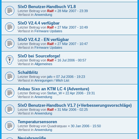
SIxO Benutzer-Handbuch V1.8
Letzter Beitrag von
Ralf
«
28 Mär 2007 - 23:39
Verfasst in
Anwendung
SIxO V2.4.4 verfügbar
Letzter Beitrag von
Ralf
«
27 Mär 2007 - 10:49
Verfasst in
Firmware Updates
SIxO V2.4.2 - EN verfügbar
Letzter Beitrag von
Ralf
«
27 Mär 2007 - 10:47
Verfasst in
Firmware Updates
SIxO bei Sourceforge!
Letzter Beitrag von
Ralf
«
16 Jul 2006 - 00:57
Verfasst in
Allgemeines
Schaltblitz
Letzter Beitrag von
jafo
«
07 Jul 2006 - 19:23
Verfasst in
Anregungen / Wish List
Anbau Sixo an KTM LC 4 (Adventure)
Letzter Beitrag von
Stefan_W
«
22 Apr 2006 - 19:31
Verfasst in
Anwendung
SIxO Benutzer-Handbuch V1.7 (+Verbesserungsvorschläge)
Letzter Beitrag von
Ralf
«
31 Mär 2006 - 02:25
Verfasst in
Anwendung
Temperatursensoren
Letzter Beitrag von
Quadratquax
«
30 Jan 2006 - 15:50
Verfasst in
Anwendung
Neujahrsgrüße