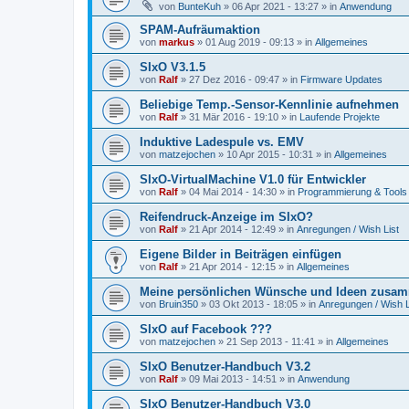
von
BunteKuh
»
06 Apr 2021 - 13:27
» in
Anwendung
SPAM-Aufräumaktion
von
markus
»
01 Aug 2019 - 09:13
» in
Allgemeines
SIxO V3.1.5
von
Ralf
»
27 Dez 2016 - 09:47
» in
Firmware Updates
Beliebige Temp.-Sensor-Kennlinie aufnehmen
von
Ralf
»
31 Mär 2016 - 19:10
» in
Laufende Projekte
Induktive Ladespule vs. EMV
von
matzejochen
»
10 Apr 2015 - 10:31
» in
Allgemeines
SIxO-VirtualMachine V1.0 für Entwickler
von
Ralf
»
04 Mai 2014 - 14:30
» in
Programmierung & Tools
Reifendruck-Anzeige im SIxO?
von
Ralf
»
21 Apr 2014 - 12:49
» in
Anregungen / Wish List
Eigene Bilder in Beiträgen einfügen
von
Ralf
»
21 Apr 2014 - 12:15
» in
Allgemeines
Meine persönlichen Wünsche und Ideen zusam
von
Bruin350
»
03 Okt 2013 - 18:05
» in
Anregungen / Wish L
SIxO auf Facebook ???
von
matzejochen
»
21 Sep 2013 - 11:41
» in
Allgemeines
SIxO Benutzer-Handbuch V3.2
von
Ralf
»
09 Mai 2013 - 14:51
» in
Anwendung
SIxO Benutzer-Handbuch V3.0