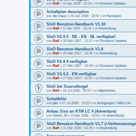
von
Ralf
»
15 Apr 2009 - 22:34
» in
Firmware Updates
Schaltplan description
von
die-maus
»
24 Jan 2008 - 19:47
» in
Hardware
SIxO Benutzer-Handbuch V1.10
von
Ralf
»
17 Apr 2007 - 22:41
» in
Anwendung
SIxO V2.4.5 - DE - EN - NL verfügbar!
von
Ralf
»
30 Mär 2007 - 12:27
» in
Firmware Updates
SIxO Benutzer-Handbuch V1.8
von
Ralf
»
28 Mär 2007 - 23:39
» in
Anwendung
SIxO V2.4.4 verfügbar
von
Ralf
»
27 Mär 2007 - 10:49
» in
Firmware Updates
SIxO V2.4.2 - EN verfügbar
von
Ralf
»
27 Mär 2007 - 10:47
» in
Firmware Updates
SIxO bei Sourceforge!
von
Ralf
»
16 Jul 2006 - 00:57
» in
Allgemeines
Schaltblitz
von
jafo
»
07 Jul 2006 - 19:23
» in
Anregungen / Wish List
Anbau Sixo an KTM LC 4 (Adventure)
von
Stefan_W
»
22 Apr 2006 - 19:31
» in
Anwendung
SIxO Benutzer-Handbuch V1.7 (+Verbesserungs
von
Ralf
»
31 Mär 2006 - 02:25
» in
Anwendung