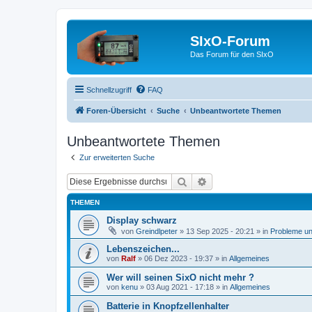
SIxO-Forum
Das Forum für den SIxO
Schnellzugriff
FAQ
Foren-Übersicht
Suche
Unbeantwortete Themen
Unbeantwortete Themen
Zur erweiterten Suche
Suche
Erweiterte Suche
THEMEN
Display schwarz
von
Greindlpeter
»
13 Sep 2025 - 20:21
» in
Probleme u
Lebenszeichen...
von
Ralf
»
06 Dez 2023 - 19:37
» in
Allgemeines
Wer will seinen SixO nicht mehr ?
von
kenu
»
03 Aug 2021 - 17:18
» in
Allgemeines
Batterie in Knopfzellenhalter