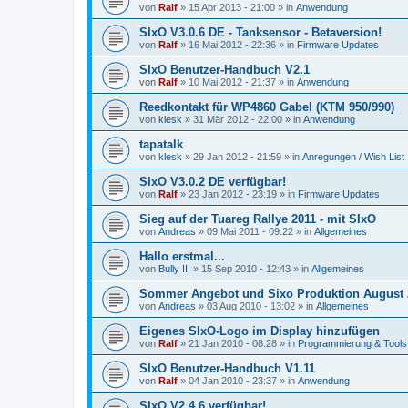
von
Ralf
»
15 Apr 2013 - 21:00
» in
Anwendung
SIxO V3.0.6 DE - Tanksensor - Betaversion!
von
Ralf
»
16 Mai 2012 - 22:36
» in
Firmware Updates
SIxO Benutzer-Handbuch V2.1
von
Ralf
»
10 Mai 2012 - 21:37
» in
Anwendung
Reedkontakt für WP4860 Gabel (KTM 950/990)
von
klesk
»
31 Mär 2012 - 22:00
» in
Anwendung
tapatalk
von
klesk
»
29 Jan 2012 - 21:59
» in
Anregungen / Wish List
SIxO V3.0.2 DE verfügbar!
von
Ralf
»
23 Jan 2012 - 23:19
» in
Firmware Updates
Sieg auf der Tuareg Rallye 2011 - mit SIxO
von
Andreas
»
09 Mai 2011 - 09:22
» in
Allgemeines
Hallo erstmal...
von
Bully II.
»
15 Sep 2010 - 12:43
» in
Allgemeines
Sommer Angebot und Sixo Produktion August 
von
Andreas
»
03 Aug 2010 - 13:02
» in
Allgemeines
Eigenes SIxO-Logo im Display hinzufügen
von
Ralf
»
21 Jan 2010 - 08:28
» in
Programmierung & Tools
SIxO Benutzer-Handbuch V1.11
von
Ralf
»
04 Jan 2010 - 23:37
» in
Anwendung
SIxO V2.4.6 verfügbar!