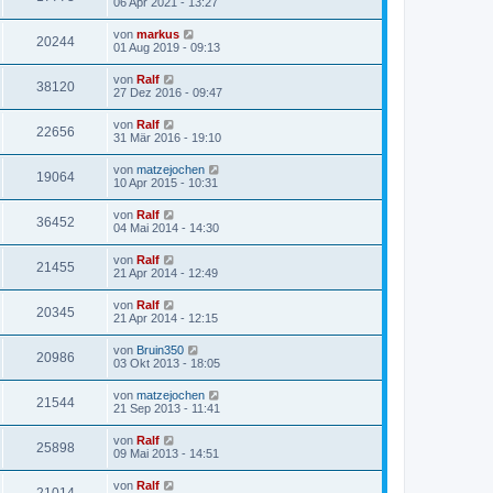
06 Apr 2021 - 13:27
von
markus
20244
01 Aug 2019 - 09:13
von
Ralf
38120
27 Dez 2016 - 09:47
von
Ralf
22656
31 Mär 2016 - 19:10
von
matzejochen
19064
10 Apr 2015 - 10:31
von
Ralf
36452
04 Mai 2014 - 14:30
von
Ralf
21455
21 Apr 2014 - 12:49
von
Ralf
20345
21 Apr 2014 - 12:15
von
Bruin350
20986
03 Okt 2013 - 18:05
von
matzejochen
21544
21 Sep 2013 - 11:41
von
Ralf
25898
09 Mai 2013 - 14:51
von
Ralf