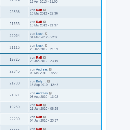
21014
15 Apr 2013 - 21:00
von
Ralf
23586
16 Mai 2012 - 22:36
von
Ralf
21633
10 Mai 2012 - 21:37
von
klesk
22064
31 Mär 2012 - 22:00
von
klesk
21115
29 Jan 2012 - 21:59
von
Ralf
19725
23 Jan 2012 - 23:19
von
Andreas
22345
09 Mai 2011 - 09:22
von
Bully II.
21780
15 Sep 2010 - 12:43
von
Andreas
21071
03 Aug 2010 - 13:02
von
Ralf
19259
21 Jan 2010 - 08:28
von
Ralf
22230
04 Jan 2010 - 23:37
von
Ralf