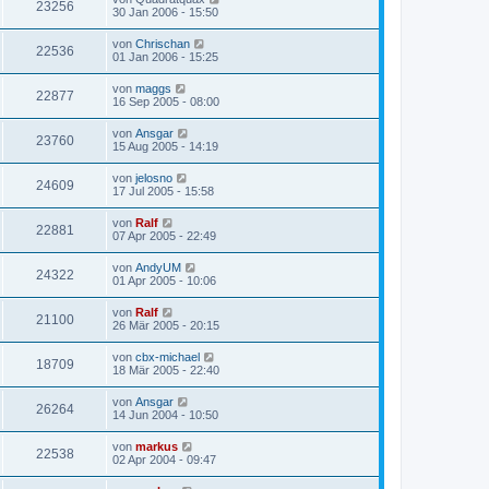
23256
30 Jan 2006 - 15:50
von
Chrischan
22536
01 Jan 2006 - 15:25
von
maggs
22877
16 Sep 2005 - 08:00
von
Ansgar
23760
15 Aug 2005 - 14:19
von
jelosno
24609
17 Jul 2005 - 15:58
von
Ralf
22881
07 Apr 2005 - 22:49
von
AndyUM
24322
01 Apr 2005 - 10:06
von
Ralf
21100
26 Mär 2005 - 20:15
von
cbx-michael
18709
18 Mär 2005 - 22:40
von
Ansgar
26264
14 Jun 2004 - 10:50
von
markus
22538
02 Apr 2004 - 09:47