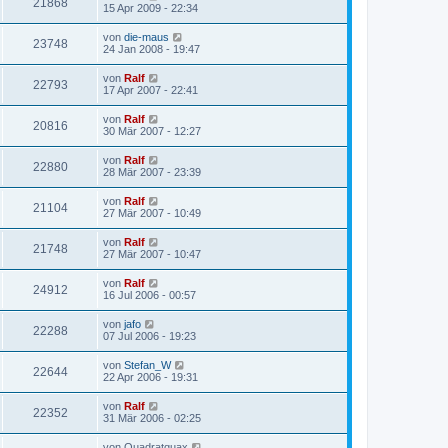
21868
15 Apr 2009 - 22:34
von
die-maus
23748
24 Jan 2008 - 19:47
von
Ralf
22793
17 Apr 2007 - 22:41
von
Ralf
20816
30 Mär 2007 - 12:27
von
Ralf
22880
28 Mär 2007 - 23:39
von
Ralf
21104
27 Mär 2007 - 10:49
von
Ralf
21748
27 Mär 2007 - 10:47
von
Ralf
24912
16 Jul 2006 - 00:57
von
jafo
22288
07 Jul 2006 - 19:23
von
Stefan_W
22644
22 Apr 2006 - 19:31
von
Ralf
22352
31 Mär 2006 - 02:25
von
Quadratquax