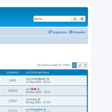
Suche
Erweiterte Suche
Registrieren
Anmelden
1
2
Nächste
Die Suche ergab 55 Treffer
ZUGRIFFE
LETZTER BEITRAG
von
Greindlpeter
3495
13 Sep 2025 - 20:21
von
Ralf
50953
06 Dez 2023 - 19:37
von
kenu
17922
03 Aug 2021 - 17:18
von
BunteKuh
17773