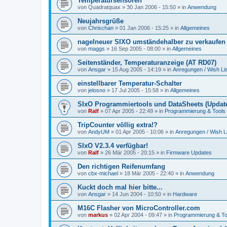
Temperatursensoren
von
Quadratquax
»
30 Jan 2006 - 15:50
» in
Anwendung
Neujahrsgrüße
von
Chrischan
»
01 Jan 2006 - 15:25
» in
Allgemeines
nagelneuer SIXO umständehalber zu verkaufen
von
maggs
»
16 Sep 2005 - 08:00
» in
Allgemeines
Seitenständer, Temperaturanzeige (AT RD07)
von
Ansgar
»
15 Aug 2005 - 14:19
» in
Anregungen / Wish Lis
einstellbarer Temperatur-Schalter
von
jelosno
»
17 Jul 2005 - 15:58
» in
Allgemeines
SIxO Programmiertools und DataSheets (Update
von
Ralf
»
07 Apr 2005 - 22:49
» in
Programmierung & Tools
TripCounter völlig extra!?
von
AndyUM
»
01 Apr 2005 - 10:06
» in
Anregungen / Wish Li
SIxO V2.3.4 verfügbar!
von
Ralf
»
26 Mär 2005 - 20:15
» in
Firmware Updates
Den richtigen Reifenumfang
von
cbx-michael
»
18 Mär 2005 - 22:40
» in
Anwendung
Kuckt doch mal hier bitte...
von
Ansgar
»
14 Jun 2004 - 10:50
» in
Hardware
M16C Flasher von MicroController.com
von
markus
»
02 Apr 2004 - 09:47
» in
Programmierung & To